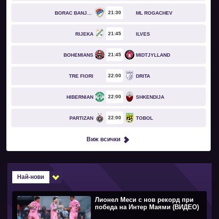
21
30
BORAC BANJA LUKA
ML ROGACHEV
21
45
RIJEKA
ILVES
21
45
BOHEMIANS
MIDTJYLLAND
22
00
TRE FIORI
DRITA
22
00
HIBERNIAN
SHKENDIJA
22
00
PARTIZAN
TOBOL
Виж всички
Най-нови
Лионел Меси с нов рекорд при
победа на Интер Маями (ВИДЕО)