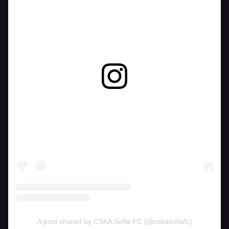
View this post on Instagram
A post shared by CSKA Sofia FC (@cskasofiafc)