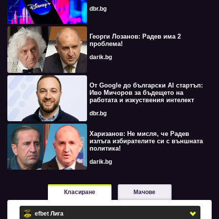
dbr.bg
Георги Лозанов: Радев има 2
проблема!
darik.bg
От Google до български AI стартъп:
Иво Мичоров за бъдещето на
работата и изкуствения интелект
dbr.bg
Харизанов: Не мисля, че Радев
излъга избирателите си с външната
политика!
darik.bg
Класиране
Мачове