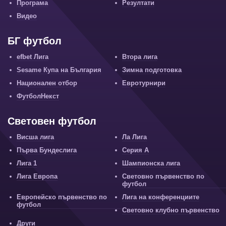
Програма
Резултати
Видео
БГ футбол
efbet Лига
Втора лига
Sesame Купа на България
Зимна подготовка
Национален отбор
Евротурнири
ФутболНекст
Световен футбол
Висша лига
Ла Лига
Първа Бундеслига
Серия А
Лига 1
Шампионска лига
Лига Европа
Световно първенство по
футбол
Европейско първенство по
Лига на конференциите
футбол
Световно клубно първенство
Други