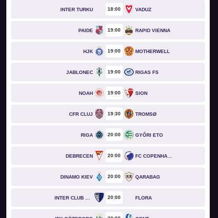
18
00
INTER TURKU
VADUZ
19
00
PAIDE
RAPID VIENNA
19
00
HJK
MOTHERWELL
19
00
JABLONEC
RIGAS FS
19
00
NOAH
SION
19
30
CFR CLUJ
TROMSØ
20
00
RIGA
GYŐRI ETO
20
00
DEBRECEN
FC COPENHAGEN
20
00
DINAMO KIEV
QARABAG
20
00
INTER CLUB D'ESCALDES
FLORA