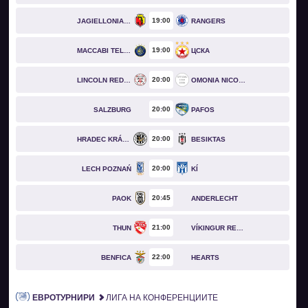
19
00
JAGIELLONIA BIAŁYSTOK
RANGERS
19
00
MACCABI TEL AVIV
ЦСКА
20
00
LINCOLN RED IMPS
OMONIA NICOSIA
20
00
SALZBURG
PAFOS
20
00
HRADEC KRÁLOVÉ
BESIKTAS
20
00
LECH POZNAŃ
KÍ
20
45
PAOK
ANDERLECHT
21
00
THUN
VÍKINGUR REYKJAVÍK
22
00
BENFICA
HEARTS
ЕВРОТУРНИРИ
ЛИГА НА КОНФЕРЕНЦИИТЕ