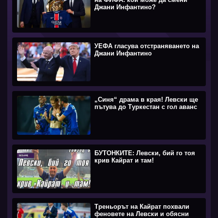
Джани Инфантино?
УЕФА гласува отстраняването на
Джани Инфантино
„Синя“ драма в края! Левски ще
пътува до Туркестан с гол аванс
БУТОНКИТЕ: Левски, бий го тоя
крив Кайрат и там!
Треньорът на Кайрат похвали
феновете на Левски и обясни