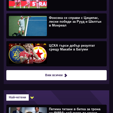
Фонсека се справи с Циципас,
лесни победи за Рууд и Шелтън
в Монреал
ЦСКА търси добър резултат
срещу Макаби в Батуми
Виж всички
Най-четени
Петима титани в битка за трона
на ФИФА: кой може да смени