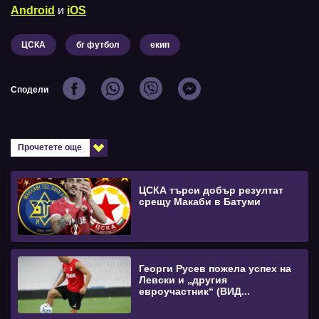
Android
и
iOS
ЦСКА
бг футбол
екип
Сподели
Прочетете още
ЦСКА търси добър резултат
срещу Макаби в Батуми
Георги Русев пожела успех на
Левски и „другия
евроучастник“ (ВИД...