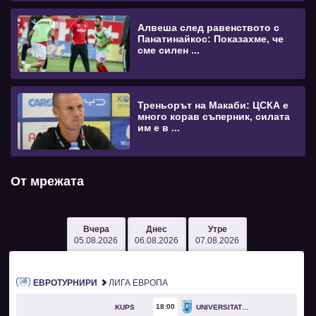
Алвеша след равенството с
Панатинайкос: Показахме, че
сме силен ...
Треньорът на Макаби: ЦСКА е
много корав съперник, силата
им е в ...
От мрежата
Вчера
Днес
Утре
05.08.2026
06.08.2026
07.08.2026
ЕВРОТУРНИРИ
ЛИГА ЕВРОПА
18
00
KUPS
UNIVERSITATEA CRAIOVA