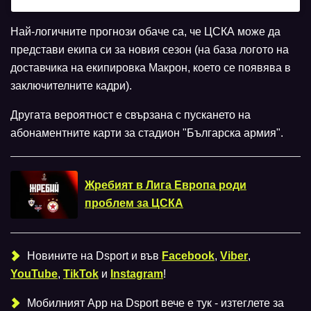
Най-логичните прогнози обаче са, че ЦСКА може да
представи екипа си за новия сезон (на база логото на
доставчика на екипировка Макрон, което се появява в
заключителните кадри).
Другата вероятност е свързана с пускането на
абонаментните карти за стадион "Българска армия".
Жребият в Лига Европа роди
проблем за ЦСКА
Новините на Dsport и във
Facebook
,
Viber
,
YouTube
,
TikTok
и
Instagram
!
Мобилният Аpp на Dsport вече е тук - изтеглете за