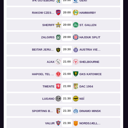
20
00
IFK GÖTEBORG
GENT
20
00
RAKOW CZESTOCHOWA
HAMMARBY
20
00
SHERIFF
ST. GALLEN
20
00
ZALGIRIS
HAJDUK SPLIT
20
30
BEITAR JERUSALEM
AUSTRIA VIENNA
21
00
AJAX
SHELBOURNE
21
00
HAPOEL TEL AVIV
GKS KATOWICE
21
00
TWENTE
DAC 1904
21
30
LUGANO
NSÍ
21
30
SPORTING BRAGA
DINAMO MINSK
21
30
VALUR
NORDSJÆLLAND