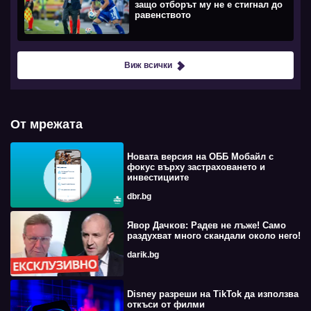
защо отборът му не е стигнал до
равенството
Виж всички
От мрежата
Новата версия на ОББ Мобайл с
фокус върху застраховането и
инвестициите
dbr.bg
Явор Дачков: Радев не лъже! Само
раздухват много скандали около него!
darik.bg
Disney разреши на TikTok да използва
откъси от филми