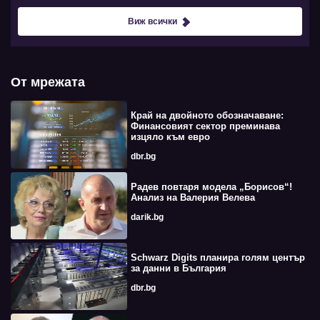
Виж всички
От мрежата
Край на двойното обозначаване:
Финансовият сектор преминава
изцяло към евро
dbr.bg
Радев повтаря модела „Борисов“!
Анализ на Валерия Велева
darik.bg
Schwarz Digits планира голям център
за данни в България
dbr.bg