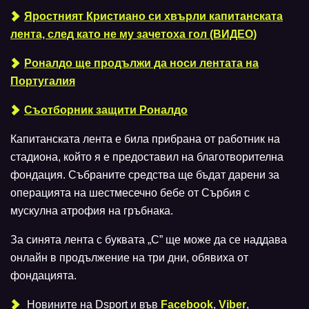
Яростният Кристиано си хвърли капитанската
лента, след като не му зачетоха гол (ВИДЕО)
Роналдо ще продължи да носи лентата на
Португалия
Съотборник защити Роналдо
Капитанската лента е била прибрана от работник на
стадиона, който я е предоставил на благотворителна
фондация. Събраните средства ще бъдат дарени за
операцията на шестмесечно бебе от Сърбия с
мускулна атрофия на гръбнака.
За синята лента с буквата „C” ще може да се наддава
онлайн в продължение на три дни, обявиха от
фондацията.
Новините на Dsport и във
Facebook
,
Viber
,