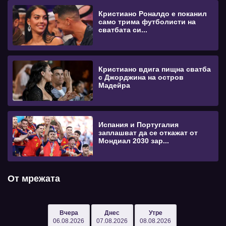
Кристиано Роналдо е поканил
само трима футболисти на
сватбата си...
Кристиано вдига пищна сватба
с Джорджина на остров
Мадейра
Испания и Португалия
заплашват да се откажат от
Мондиал 2030 зар...
От мрежата
Вчера
Днес
Утре
06.08.2026
07.08.2026
08.08.2026