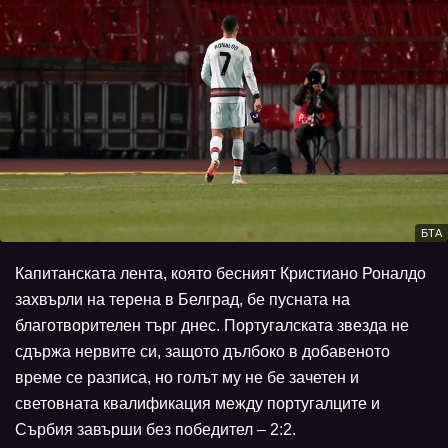
БТА
Капитанската лента, която бесният Кристиано Роналдо
захвърли на терена в Белград, бе пусната на
благотворителен търг днес. Португалската звезда не
сдържа нервите си, защото дълбоко в добавеното
време се разписа, но голът му не бе зачетен и
световната квалификация между португалците и
Сърбия завърши без победител – 2:2.