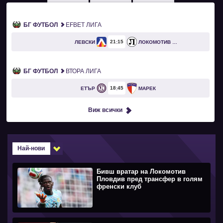
БГ ФУТБОЛ
EFBET ЛИГА
21
15
ЛЕВСКИ
ЛОКОМОТИВ ПЛОВДИВ
БГ ФУТБОЛ
ВТОРА ЛИГА
18
45
ЕТЪР
МАРЕК
Виж всички
Най-нови
Бивш вратар на Локомотив
Пловдив пред трансфер в голям
френски клуб