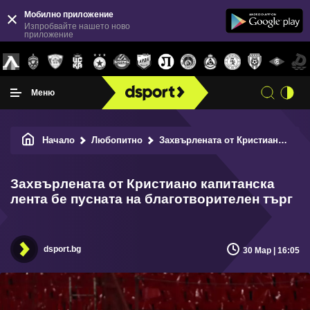
Мобилно приложение
Изпробвайте нашето ново
приложение
Меню
Начало
Любопитно
Захвърлената от Кристиано капитанска лента бе пусната на благотворителен търг
Захвърлената от Кристиано капитанска
лента бе пусната на благотворителен търг
dsport.bg
30 Мар | 16:05