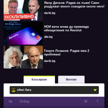
Явор Дачков: Радев не лъже! Само
раздухват много скандали около него!
darik.bg
НОИ вече може да превежда
обезщетения по Revolut
dbr.bg
Георги Лозанов: Радев има 2
проблема!
darik.bg
Класиране
Мачове
№
Oтбор
М
Т