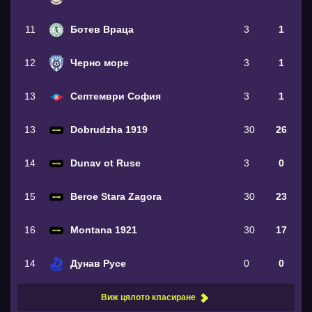
11
Ботев Враца
3
1
12
Черно море
3
1
13
Септември София
3
1
13
Dobrudzha 1919
30
26
14
Dunav ot Ruse
3
0
15
Beroe Stara Zagora
30
23
16
Montana 1921
30
17
14
Дунав Русе
0
0
Виж цялото класиране