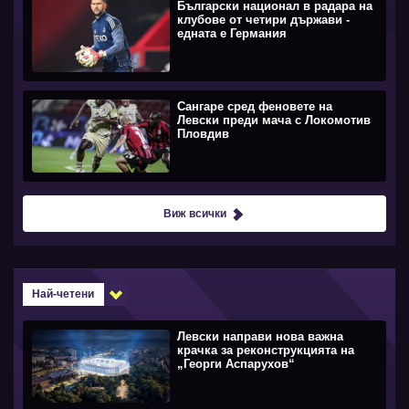
Български национал в радара на
клубове от четири държави -
едната е Германия
Сангаре сред феновете на
Левски преди мача с Локомотив
Пловдив
Виж всички
Най-четени
Левски направи нова важна
крачка за реконструкцията на
„Георги Аспарухов“