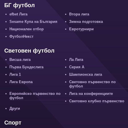
БГ футбол
efbet Лига
Втора лига
Sesame Купа на България
Зимна подготовка
Национален отбор
Евротурнири
ФутболНекст
Световен футбол
Висша лига
Ла Лига
Първа Бундеслига
Серия А
Лига 1
Шампионска лига
Лига Европа
Световно първенство по
футбол
Европейско първенство по
Лига на конференциите
футбол
Световно клубно първенство
Други
Спорт