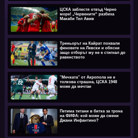
ЦСКА заблестя отвъд Черно
море! „Червените“ разбиха
Макаби Тел Авив
Треньорът на Кайрат похвали
феновете на Левски и обясни
защо отборът му не е стигнал до
равенството
''Мечката'' от Акропола не е
толкова страшна, ЦСКА 1948
може да мечтае
Петима титани в битка за трона
на ФИФА: кой може да смени
Джани Инфантино?