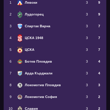
1
Левски
3
9
2
Лудогорец
3
9
3
Спартак Варна
3
7
4
ЦСКА 1948
3
7
5
ЦСКА
3
7
6
Ботев Пловдив
3
4
7
Арда Кърджали
3
4
8
Локомотив Пловдив
3
3
9
Локомотив София
3
2
10
Славия
3
2