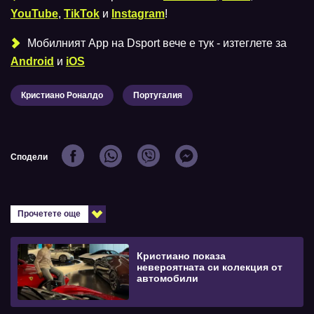
YouTube
,
TikTok
и
Instagram
!
Мобилният Аpp на Dsport вече е тук - изтеглете за
Android
и
iOS
Кристиано Роналдо
Португалия
Сподели
Прочетете още
Кристиано показа
невероятната си колекция от
автомобили