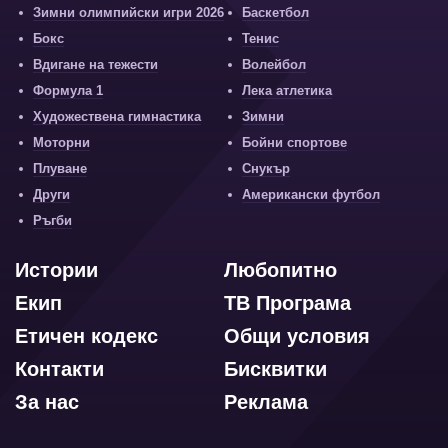
Зимни олимпийски игри 2026
Баскетбол
Бокс
Тенис
Вдигане на тежести
Волейбол
Формула 1
Лека атлетика
Художествена гимнастика
Зимни
Моторни
Бойни спортове
Плуване
Снукър
Други
Американски футбол
Ръгби
Истории
Любопитно
Екип
ТВ Програма
Етичен кодекс
Общи условия
Контакти
Бисквитки
За нас
Реклама