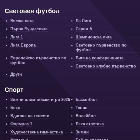
Световен футбол
Висша лига
Ла Лига
Първа Бундеслига
Серия А
Лига 1
Шампионска лига
Лига Европа
Световно първенство по
футбол
Европейско първенство по
Лига на конференциите
футбол
Световно клубно първенство
Други
Спорт
Зимни олимпийски игри 2026
Баскетбол
Бокс
Тенис
Вдигане на тежести
Волейбол
Формула 1
Лека атлетика
Художествена гимнастика
Зимни