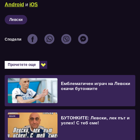
Android
и
iOS
Левски
Сподели
Прочетете още
Емблематичен играч на Левски
окачи бутонките
БУТОНКИТЕ: Левски, лек път и
успех! С теб сме!