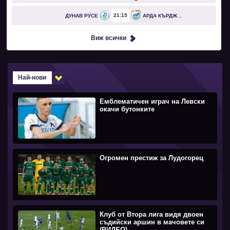
21
15
ДУНАВ РУСЕ
АРДА КЪРДЖАЛИ
Виж всички
Най-нови
Емблематичен играч на Левски
окачи бутонките
Огромен престиж за Лудогорец
Клуб от Втора лига видя двоен
съдийски аршин в мачовете си
(ВИДЕО)