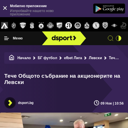
Мобилно приложение
Изпробвайте нашето ново
приложение
Меню
Начало
БГ футбол
efbet Лига
Левски
Тече Общото събрание на акционерите на Левски
Тече Общото събрание на акционерите на
Левски
dsport.bg
09 Ное | 10:56