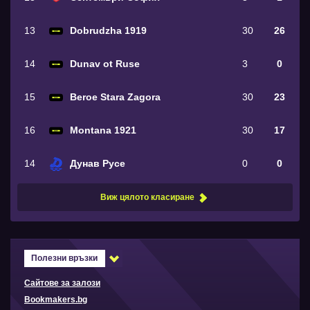
13
Dobrudzha 1919
30
26
14
Dunav ot Ruse
3
0
15
Beroe Stara Zagora
30
23
16
Montana 1921
30
17
14
Дунав Русе
0
0
Виж цялото класиране
Полезни връзки
Сайтове за залози
Bookmakers.bg