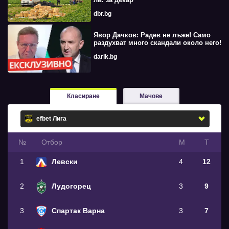
dbr.bg
Явор Дачков: Радев не лъже! Само
раздухват много скандали около него!
darik.bg
Класиране
Мачове
№
Oтбор
М
Т
1
Левски
4
12
2
Лудогорец
3
9
3
Спартак Варна
3
7