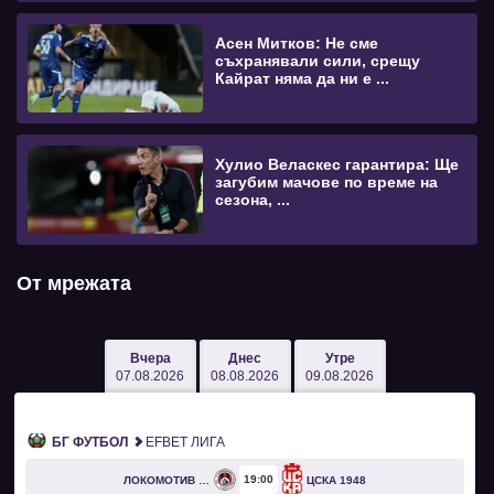
Асен Митков: Не сме
съхранявали сили, срещу
Кайрат няма да ни е ...
Хулио Веласкес гарантира: Ще
загубим мачове по време на
сезона, ...
От мрежата
Вчера
Днес
Утре
07.08.2026
08.08.2026
09.08.2026
БГ ФУТБОЛ
EFBET ЛИГА
19
00
ЛОКОМОТИВ СОФИЯ
ЦСКА 1948