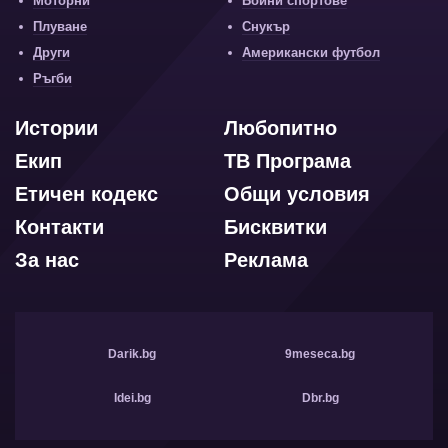
Моторни
Бойни спортове
Плуване
Снукър
Други
Американски футбол
Ръгби
Истории
Любопитно
Екип
ТВ Програма
Етичен кодекс
Общи условия
Контакти
Бисквитки
За нас
Реклама
Darik.bg
9meseca.bg
Idei.bg
Dbr.bg