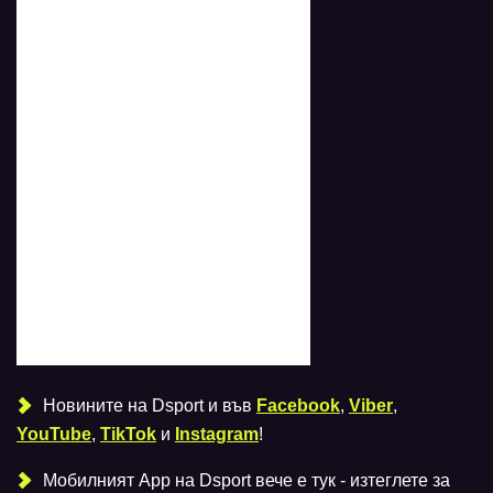
Новините на Dsport и във
Facebook
,
Viber
,
YouTube
,
TikTok
и
Instagram
!
Мобилният Аpp на Dsport вече е тук - изтеглете за