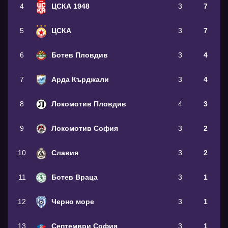
4
ЦСКА 1948
3
7
5
ЦСКА
3
7
6
Ботев Пловдив
3
4
7
Арда Кърджали
3
4
8
Локомотив Пловдив
4
3
9
Локомотив София
3
2
10
Славия
3
2
11
Ботев Враца
3
1
12
Черно море
3
1
13
Септември София
3
1