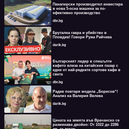
Панагюрски производител инвестира
в нова 5-осна машина за по-
ефективно производство
dbr.bg
Брутална гавра и убийство в
Пловдив! Говори Ружа Райчева
darik.bg
Българският лидер в спешълти
кафето влиза на китайския пазар с
едни от най-редките сортове кафе в
света
dbr.bg
Радев повтаря модела „Борисов“!
Анализ на Валерия Велева
darik.bg
Цената на земята във Врачанско се
разминава двойно: От 1022 до 2286
лв. за декар