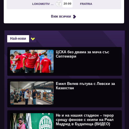
20
00
LOKOMOTIV GO
FRATRIA
Виж всички
Най-нови
ЦСКА без двама за мача със
Септември
Емил Велев пътува с Левски за
Казахстан
Не и на нашия стадион – терор
срещу фенове с екипи на Реал
Мадрид в Будапеща (ВИДЕО)