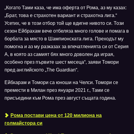
„Когато Тами каза, че има оферта от Рома, аз му казах:
„Брат, това е страхотен вариант и страхотна лига.“
Усетих, че в този отбор той ще вдигне нивото си. Този
сезон Ейбрахам вече отбеляза много голове и помага в
борбата за място в Шампионската лига. Преходът му
помогна и аз му разказах за впечатленията си от Серия
А, в която аз самият бях много доволен да играя,
особено през първите шест месеца“, заяви Томори
пред английското „The Guardian“.
Ейбхарам и Томори са юноши на Челси. Томори се
премести в Милан през януари 2021 г., Тами се
присъедини към Рома през август същата година.
Рома постави цена от 120 милиона на
голмайстора си