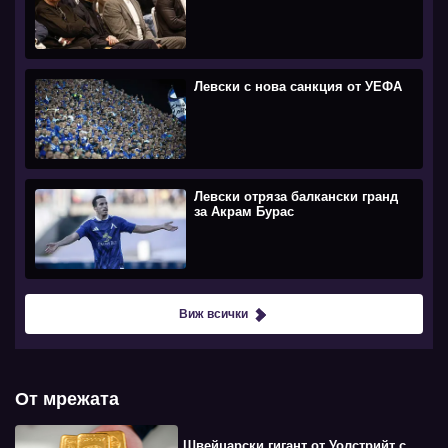
Левски с нова санкция от УЕФА
Левски отряза балкански гранд
за Акрам Бурас
Виж всички
От мрежата
Швейцарски гигант от Уолстрийт с