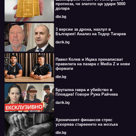
прогноза, че златото ще удари 5000
долара
dbr.bg
3 версии за дрона, нахлул в
България! Анализ на Тодор Тагарев
darik.bg
Павел Колев и Ицака пренаписват
правилата на пазара с Media Z и нови
формати
dbr.bg
Брутална гавра и убийство в
Пловдив! Говори Ружа Райчева
darik.bg
Хроничният финансов стрес
ускорява стареенето на мозъка
dbr.bg