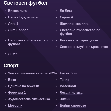
Световен футбол
Висша лига
Ла Лига
Първа Бундеслига
Серия А
Лига 1
Шампионска лига
Лига Европа
Световно първенство по
футбол
Европейско първенство по
Лига на конференциите
футбол
Световно клубно първенство
Други
Спорт
Зимни олимпийски игри 2026
Баскетбол
Бокс
Тенис
Вдигане на тежести
Волейбол
Формула 1
Лека атлетика
Художествена гимнастика
Зимни
Моторни
Бойни спортове