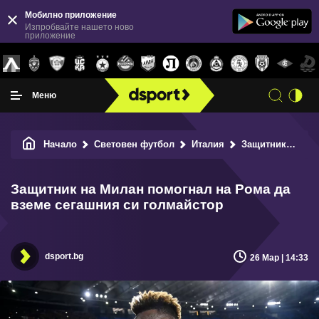
Мобилно приложение
Изпробвайте нашето ново
приложение
Меню
Начало
Световен футбол
Италия
Защитник на Милан помогнал на Рома да вземе сегашния си голмайстор
Защитник на Милан помогнал на Рома да
вземе сегашния си голмайстор
dsport.bg
26 Мар | 14:33