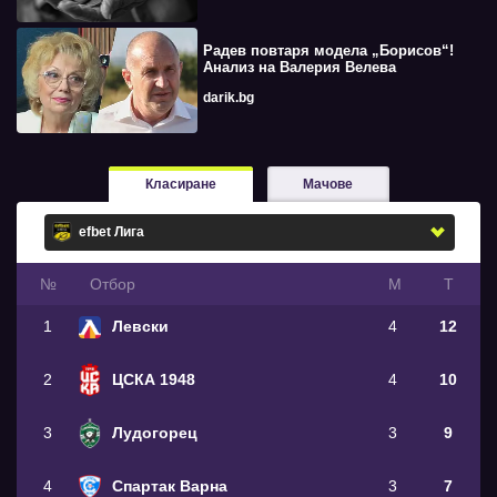
Радев повтаря модела „Борисов“!
Анализ на Валерия Велева
darik.bg
Класиране
Мачове
№
Oтбор
М
Т
1
Левски
4
12
2
ЦСКА 1948
4
10
3
Лудогорец
3
9
4
Спартак Варна
3
7