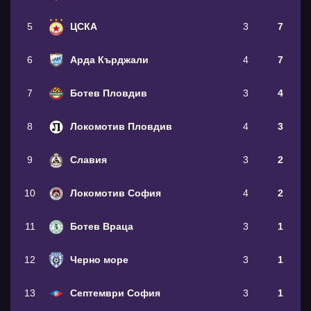
5
ЦСКА
3
7
6
Арда Кърджали
4
7
7
Ботев Пловдив
3
4
8
Локомотив Пловдив
4
3
9
Славия
3
2
10
Локомотив София
4
2
11
Ботев Враца
3
1
12
Черно море
3
1
13
Септември София
3
1