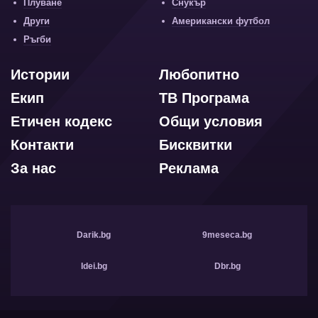
Плуване
Снукър
Други
Американски футбол
Ръгби
Истории
Любопитно
Екип
ТВ Програма
Етичен кодекс
Общи условия
Контакти
Бисквитки
За нас
Реклама
Darik.bg
9meseca.bg
Idei.bg
Dbr.bg