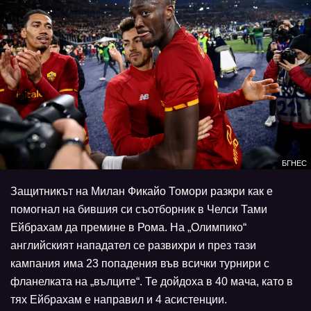
БГНЕС
Защитникът на Милан Фикайо Томори разкри как е
помогнал на бившия си съотборник в Челси Тами
Ейбрахам да премине в Рома. На „Олимпико“
английският нападател се развихри и през тази
кампания има 23 попадения във всички турнири с
фланелката на „вълците“. Те дойдоха в 40 мача, като в
тях Ейбрахам е направил и 4 асистенции.