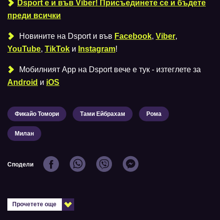
Dsport е и във Viber! Присъединете се и бъдете
преди всички
Новините на Dsport и във
Facebook
,
Viber
,
YouTube
,
TikTok
и
Instagram
!
Мобилният Аpp на Dsport вече е тук - изтеглете за
Android
и
iOS
Фикайо Томори
Тами Ейбрахам
Рома
Милан
Сподели
Прочетете още