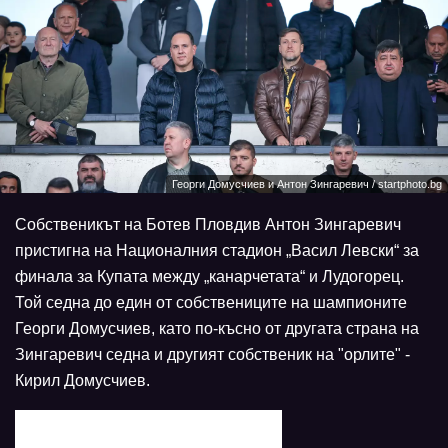
Георги Домусчиев и Антон Зингаревич / startphoto.bg
Собственикът на Ботев Пловдив Антон Зингаревич
пристигна на Националния стадион „Васил Левски“ за
финала за Купата между „канарчетата“ и Лудогорец.
Той седна до един от собствениците на шампионите
Георги Домусчиев, като по-късно от другата страна на
Зингаревич седна и другият собственик на "орлите" -
Кирил Домусчиев.