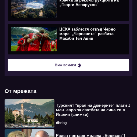
крачка за реконструкцията на
„Георги Аспарухов“
ЦСКА заблестя отвъд Черно
море! „Червените“ разбиха
Макаби Тел Авив
Виж всички
От мрежата
Турският "крал на дюнерите" плати 3
млн. евро за сватбата на сина си в
Италия (снимки)
dbr.bg
Радев повтаря модела „Борисов“!