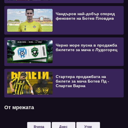
Чандъров най-добър според
феновете на Ботев Пловдив
Черно море пусна в продажба
билетите за мача с Лудогорец
Стартира продажбата на
билети за мача Ботев Пд -
Спартак Варна
От мрежата
Вчера
Днес
Утре