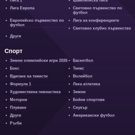
Лига 1
Шампионска лига
Лига Европа
Световно първенство по
футбол
Европейско първенство по
Лига на конференциите
футбол
Световно клубно първенство
Други
Спорт
Зимни олимпийски игри 2026
Баскетбол
Бокс
Тенис
Вдигане на тежести
Волейбол
Формула 1
Лека атлетика
Художествена гимнастика
Зимни
Моторни
Бойни спортове
Плуване
Снукър
Други
Американски футбол
Ръгби