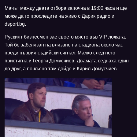
Мачът между двата отбора започна в 19:00 часа и ще
може да го проследите на живо с Дарик радио и
dsport.bg.
Руският бизнесмен зае своето място във VIP ложата.
Той бе забелязан на влизане на стадиона около час
преди първия съдийски сигнал. Малко след него
пристигна и Георги Домусчиев. Двамата седнаха един
до друг, а по-късно там дойде и Кирил Домусчиев.