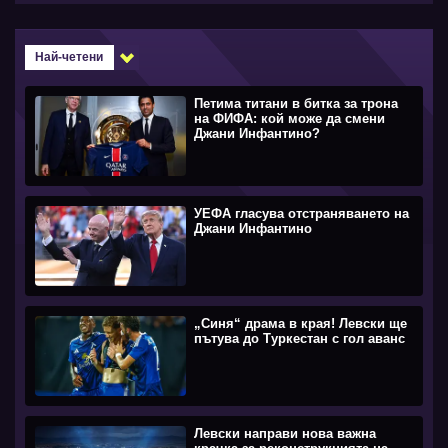
Най-четени
Петима титани в битка за трона
на ФИФА: кой може да смени
Джани Инфантино?
УЕФА гласува отстраняването на
Джани Инфантино
„Синя“ драма в края! Левски ще
пътува до Туркестан с гол аванс
Левски направи нова важна