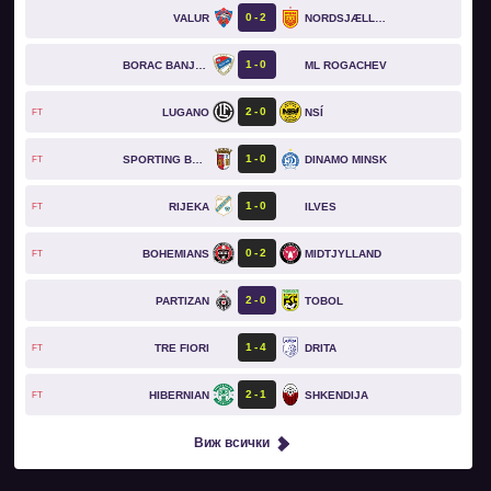
0
2
VALUR
NORDSJÆLLAND
1
0
BORAC BANJA LUKA
ML ROGACHEV
2
0
LUGANO
NSÍ
FT
1
0
SPORTING BRAGA
DINAMO MINSK
FT
1
0
RIJEKA
ILVES
FT
0
2
BOHEMIANS
MIDTJYLLAND
FT
2
0
PARTIZAN
TOBOL
1
4
TRE FIORI
DRITA
FT
2
1
HIBERNIAN
SHKENDIJA
FT
Виж всички