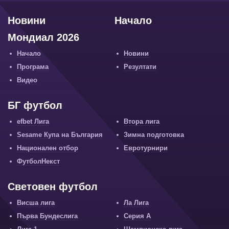
Новини
Начало
Мондиал 2026
Начало
Новини
Програма
Резултати
Видео
БГ футбол
efbet Лига
Втора лига
Sesame Купа на България
Зимна подготовка
Национален отбор
Евротурнири
ФутболНекст
Световен футбол
Висша лига
Ла Лига
Първа Бундеслига
Серия А