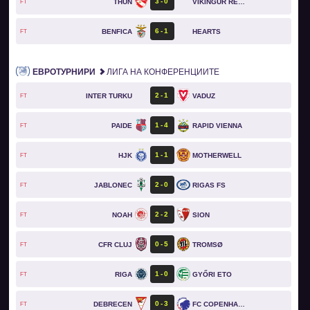
3
0
THUN
VÍKINGUR REYKJAVÍK
FT
6
1
BENFICA
HEARTS
FT
ЕВРОТУРНИРИ
ЛИГА НА КОНФЕРЕНЦИИТЕ
2
1
INTER TURKU
VADUZ
FT
1
4
PAIDE
RAPID VIENNA
FT
1
1
HJK
MOTHERWELL
FT
2
0
JABLONEC
RIGAS FS
FT
2
2
NOAH
SION
FT
0
5
CFR CLUJ
TROMSØ
FT
1
0
RIGA
GYŐRI ETO
FT
0
3
DEBRECEN
FC COPENHAGEN
FT