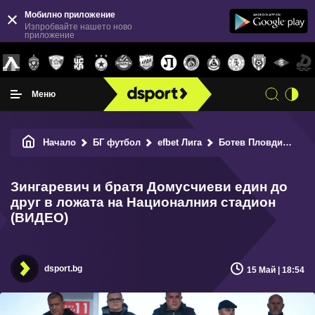
Мобилно приложение
Изпробвайте нашето ново
приложение
Меню
Начало
БГ футбол
efbet Лига
Ботев Пловдив
Зи
Зингаревич и братя Домусчиеви един до
друг в ложата на Националния стадион
(ВИДЕО)
dsport.bg
15 Май | 18:54