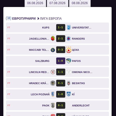
06.08.2026
07.08.2026
08.08.2026
ЕВРОТУРНИРИ
ЛИГА ЕВРОПА
1
1
KUPS
UNIVERSITATEA CRAIOVA
FT
2
1
JAGIELLONIA BIAŁYSTOK
RANGERS
FT
0
3
MACCABI TEL AVIV
ЦСКА
FT
1
0
SALZBURG
PAFOS
1
1
LINCOLN RED IMPS
OMONIA NICOSIA
FT
0
1
HRADEC KRÁLOVÉ
BESIKTAS
FT
1
0
LECH POZNAŃ
KÍ
FT
0
1
PAOK
ANDERLECHT
FT