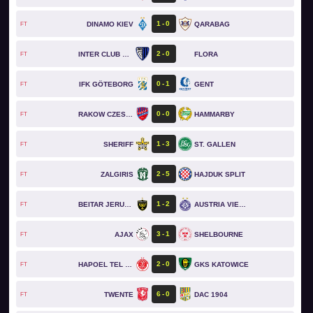
1
0
DINAMO KIEV
QARABAG
FT
2
0
INTER CLUB D'ESCALDES
FLORA
FT
0
1
IFK GÖTEBORG
GENT
FT
0
0
RAKOW CZESTOCHOWA
HAMMARBY
FT
1
3
SHERIFF
ST. GALLEN
FT
2
5
ZALGIRIS
HAJDUK SPLIT
FT
1
2
BEITAR JERUSALEM
AUSTRIA VIENNA
FT
3
1
AJAX
SHELBOURNE
FT
2
0
HAPOEL TEL AVIV
GKS KATOWICE
FT
6
0
TWENTE
DAC 1904
FT