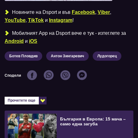
Новините на Dsport и във
Facebook
,
Viber
,
YouTube
,
TikTok
и
Instagram
!
Мобилният Аpp на Dsport вече е тук - изтеглете за
Android
и
iOS
Ботев Пловдив
Антон Зингаревич
Лудогорец
Сподели
Прочетете още
България в Европа: 15 мача –
само една загуба