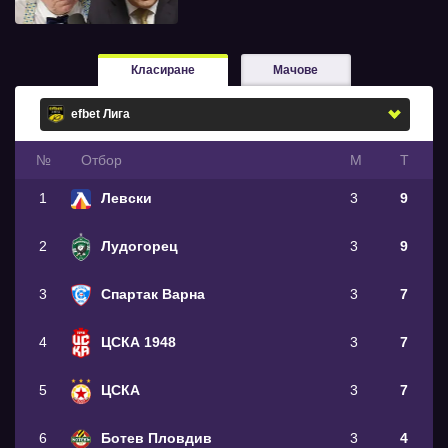
Класиране
Мачове
№
Oтбор
М
Т
1
Левски
3
9
2
Лудогорец
3
9
3
Спартак Варна
3
7
4
ЦСКА 1948
3
7
5
ЦСКА
3
7
6
Ботев Пловдив
3
4