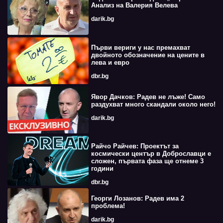
Анализ на Валерия Велева
darik.bg
Първи вериги у нас премахват
двойното обозначение на цените в
лева и евро
dbr.bg
Явор Дачков: Радев не лъже! Само
раздухват много скандали около него!
darik.bg
Райчо Райчев: Проектът за
космически център в Доброславци е
сложен, първата фаза ще отнеме 3
години
dbr.bg
Георги Лозанов: Радев има 2
проблема!
darik.bg