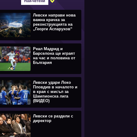
Най-четени
Левски направи нова
важна крачка за
реконструкцията на
„Георги Аспарухов“
Реал Мадрид и
Барселона ще играят
на час и половина от
България
Левски удари Локо
Пловдив в началото и
в края с мисъл за
Шампионска лига
(ВИДЕО)
Левски се раздели с
директор