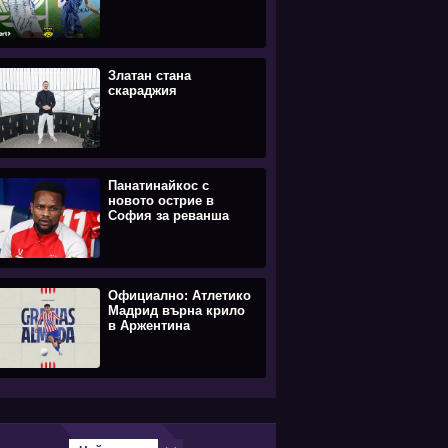
Златан стана
скараджия
Панатинайкос с
новото острие в
София за реванша
Официално: Атлетико
Мадрид върна крило
в Аржентина