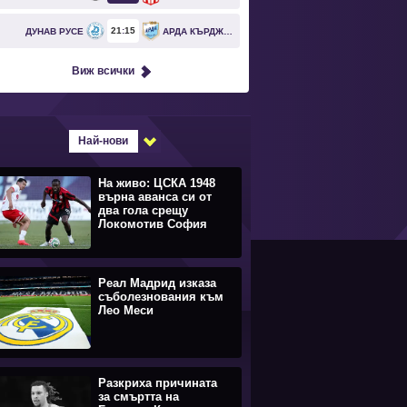
21
15
ДУНАВ РУСЕ
АРДА КЪРДЖАЛИ
Виж всички
Най-нови
На живо: ЦСКА 1948
върна аванса си от
два гола срещу
Локомотив София
Реал Мадрид изказа
съболезнования към
Лео Меси
Разкриха причината
за смъртта на