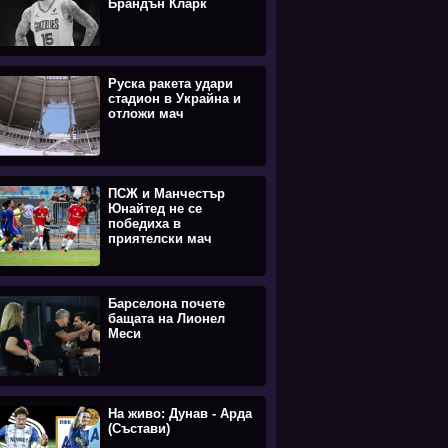
Брандън Кларк
Руска ракета удари
стадион в Украйна и
отложи мач
ПСЖ и Манчестър
Юнайтед не се
победиха в
приятелски мач
Барселона почете
бащата на Лионел
Меси
На живо: Дунав - Арда
(Състави)