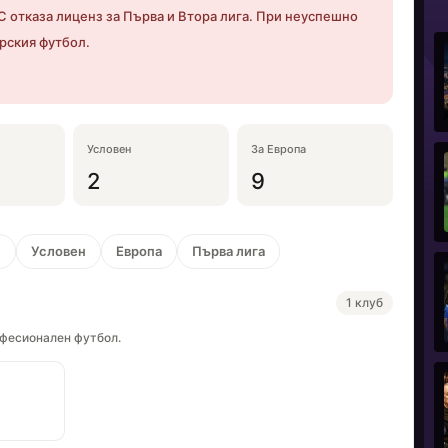
 отказа лиценз за Първа и Втора лига. При неуспешно
рския футбол.
Условен
За Европа
2
9
н
Условен
Европа
Първа лига
1 клуб
офесионален футбол.