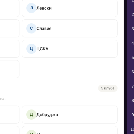
1
Левски
Л
2
Славия
С
3
4
ЦСКА
Ц
5
6
7
5 клуба
га.
8
Добруджа
Д
9
1