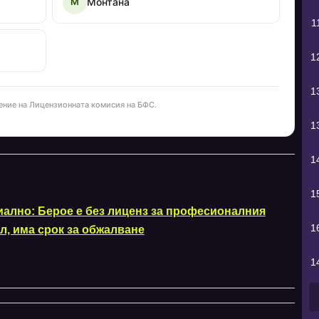
Монтана
М
1
1
1
ение на Лицензионната комисия на БФС.
1
1
1
ално: Берое е без лиценз за професионалния
1
л, има срок за обжалване
1