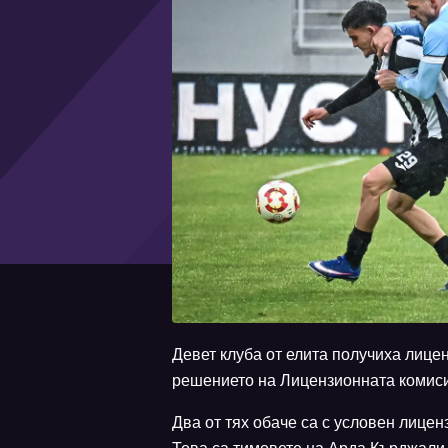
Девет клуба от елита получиха лицен
решението на Лицензионната комис
Два от тях обаче са с условен лиценз