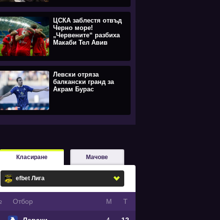
ЦСКА заблестя отвъд
Черно море!
„Червените“ разбиха
Макаби Тел Авив
Левски отряза
балкански гранд за
Акрам Бурас
Класиране
Мачове
№
Oтбор
М
Т