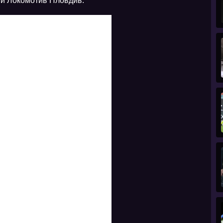
 и Локомотив Пловдив.