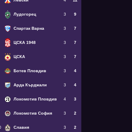
Левски
4
12
Лудогорец
3
9
Спартак Варна
3
7
ЦСКА 1948
3
7
ЦСКА
3
7
Ботев Пловдив
3
4
Арда Кърджали
3
4
Локомотив Пловдив
4
3
Локомотив София
3
2
0
Славия
3
2