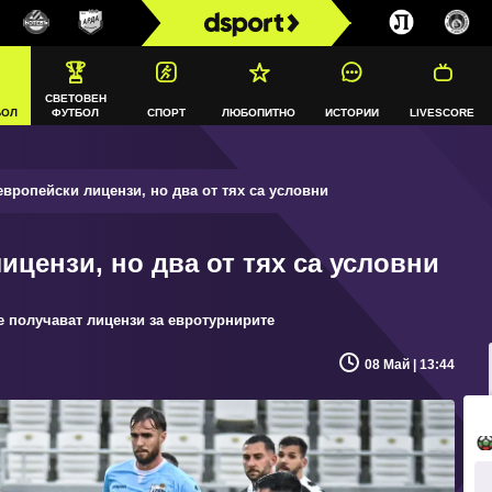
СВЕТОВЕН
БОЛ
ФУТБОЛ
СПОРТ
ЛЮБОПИТНО
ИСТОРИИ
LIVESCORE
европейски лицензи, но два от тях са условни
ицензи, но два от тях са условни
 получават лицензи за евротурнирите
08 Май | 13:44