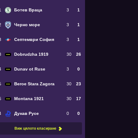
1
Ботев Враца
3
1
2
Черно море
3
1
3
Септември София
3
1
3
Dobrudzha 1919
30
26
4
Dunav ot Ruse
3
0
5
Beroe Stara Zagora
30
23
6
Montana 1921
30
17
4
Дунав Русе
0
0
Виж цялото класиране