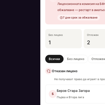
Лицензионната комисия на БФС
обжалване — рестарт в аматьо
7 дни срок за обжалване
Без лиценз
Отложен
1
2
Всички
Без лиценз
Отложе
Отказан лиценз
Не получават право да играят в пр
Берое Стара Загора
Б
Първа и Втора лига