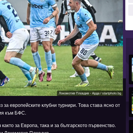
Локомотив Пловдив - Арда / startphoto.bg
з за европейските клубни турнири. Това става ясно от
ия към БФС.
 както за Европа, така и за българското първенство.