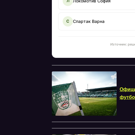
Локомотив София
Л
Спартак Варна
С
Източник: реш
Офици
футбо