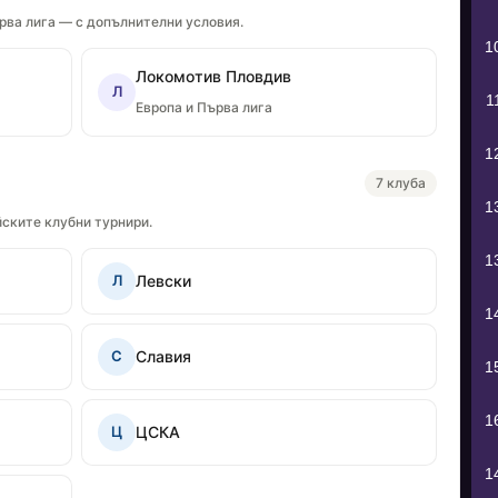
рва лига — с допълнителни условия.
1
Локомотив Пловдив
Л
1
Европа и Първа лига
1
7 клуба
1
йските клубни турнири.
1
Левски
Л
1
Славия
С
1
1
ЦСКА
Ц
1