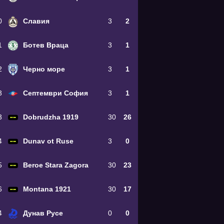
0
Славия
3
2
1
Ботев Враца
3
1
2
Черно море
3
1
3
Септември София
3
1
3
Dobrudzha 1919
30
26
4
Dunav ot Ruse
3
0
5
Beroe Stara Zagora
30
23
6
Montana 1921
30
17
4
Дунав Русе
0
0