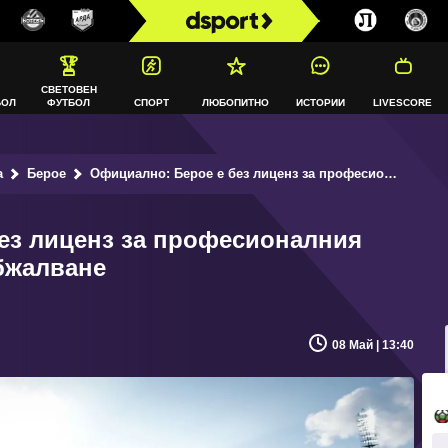
СВЕТОВЕН
БОЛ
ФУТБОЛ
СПОРТ
ЛЮБОПИТНО
ИСТОРИИ
LIVESCORE
а
Берое
Официално: Берое е без лиценз за професионалния футбол, има срок за обжалване
ез лиценз за професионалния
обжалване
08 Май | 13:40