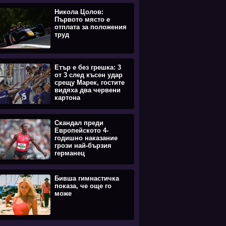
Никола Цолов:
Първото място е
отплата за положения
труд
Етър е без грешка: 3
от 3 след късен удар
срещу Марек, гостите
видяха два червени
картона
Скандал преди
Европейското 4-
годишно наказание
грози най-бързия
германец
Бивша гимнастичка
показа, че още го
може