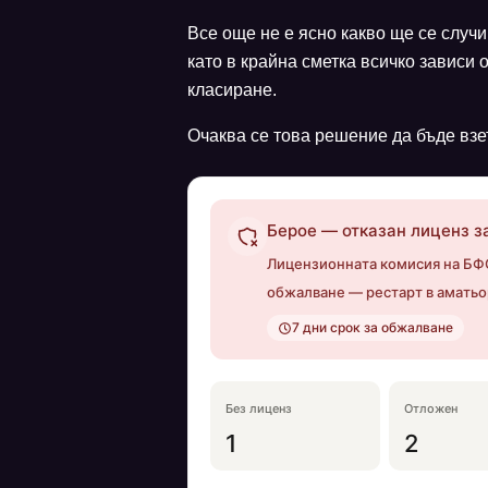
Все още не е ясно какво ще се случи
като в крайна сметка всичко зависи 
класиране.
Очаква се това решение да бъде взе
Берое — отказан лиценз 
Лицензионната комисия на БФС
обжалване — рестарт в аматьо
7 дни срок за обжалване
Без лиценз
Отложен
1
2