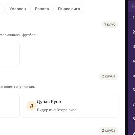
н
Условен
Европа
Първа лига
1
1 клуб
2
офесионален футбол.
3
4
5
2 клуба
лнение на условия.
6
Дунав Русе
7
Д
Лидер във Втора лига
8
2 клуба
9