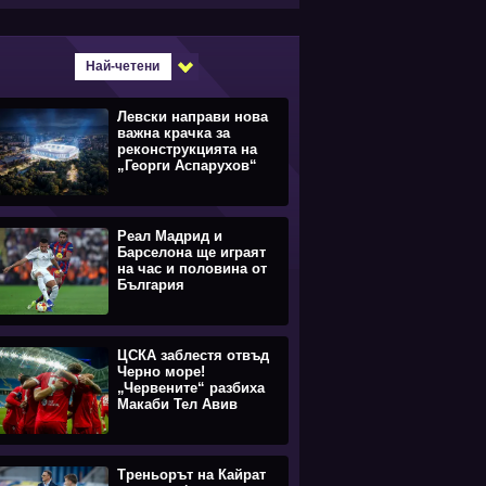
Най-четени
Левски направи нова
важна крачка за
реконструкцията на
„Георги Аспарухов“
Реал Мадрид и
Барселона ще играят
на час и половина от
България
ЦСКА заблестя отвъд
Черно море!
„Червените“ разбиха
Макаби Тел Авив
Треньорът на Кайрат