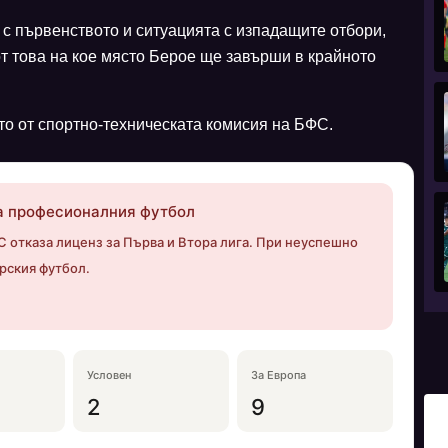
 с първенството и ситуацията с изпадащите отбори,
от това на кое място Берое ще завърши в крайното
то от спортно-техническата комисия на БФС.
за професионалния футбол
 отказа лиценз за Първа и Втора лига. При неуспешно
рския футбол.
Условен
За Европа
2
9