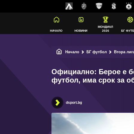
МОНДИАЛ
НАЧАЛО
НОВИНИ
2026
БГ ФУТ
Начало
БГ футбол
Втора лиг
Официално: Берое е б
футбол, има срок за 
dsport.bg