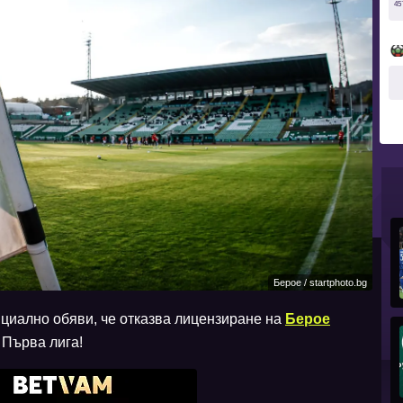
45
Берое / startphoto.bg
иално обяви, че отказва лицензиране на
Берое
 Първа лига!