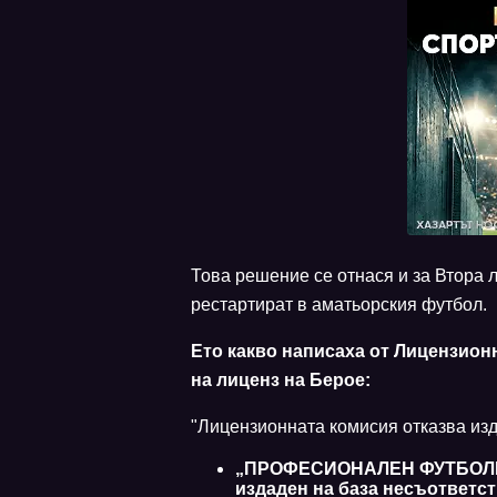
Това решение се отнася и за Втора л
рестартират в аматьорския футбол.
Ето какво написаха от Лицензион
на лиценз на Берое:
"Лицензионната комисия отказва изд
„ПРОФЕСИОНАЛЕН ФУТБОЛЕН
издаден на база несъответст