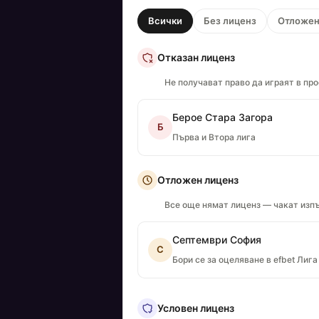
Всички
Без лиценз
Отложе
Отказан лиценз
Не получават право да играят в пр
Берое Стара Загора
Б
Първа и Втора лига
Отложен лиценз
Все още нямат лиценз — чакат изпъ
Септември София
С
Бори се за оцеляване в efbet Лига
Условен лиценз