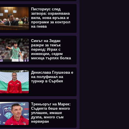
Писториус след
затвора: охранявана
вила, нова връзка и
програми за контрол
на гнева
Синът на Зидан
разкри за тежък
период: Играх с
инжекции, седем
месеца търпях болка
Денислава Глушкова е
на полуфинал на
турнир в Сърбия
Треньорът на Марек:
Съдията беше много
уплашен, имаше
дузпа, много съм
нервиран