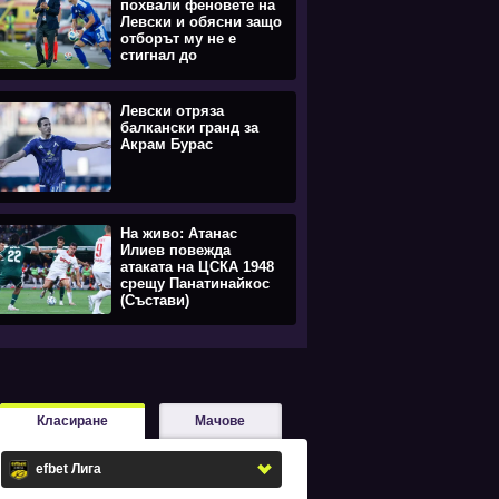
похвали феновете на
Левски и обясни защо
отборът му не е
стигнал до
равенството
Левски отряза
балкански гранд за
Акрам Бурас
На живо: Атанас
Илиев повежда
атаката на ЦСКА 1948
срещу Панатинайкос
(Състави)
Класиране
Мачове