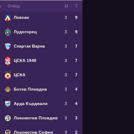
№
Oтбор
М
Т
Левски
3
9
Лудогорец
3
9
Спартак Варна
3
7
ЦСКА 1948
3
7
ЦСКА
3
7
Ботев Пловдив
3
4
Арда Кърджали
3
4
Локомотив Пловдив
3
3
Локомотив София
3
2