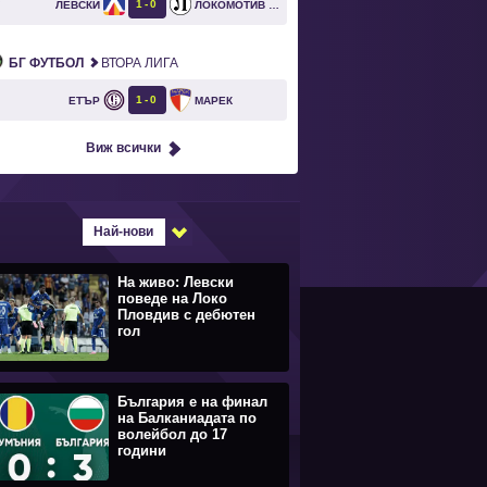
1
0
ЛЕВСКИ
ЛОКОМОТИВ ПЛОВДИВ
`
БГ ФУТБОЛ
ВТОРА ЛИГА
1
0
ЕТЪР
МАРЕК
Виж всички
Най-нови
На живо: Левски
поведе на Локо
Пловдив с дебютен
гол
България е на финал
на Балканиадата по
волейбол до 17
години