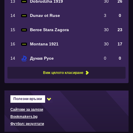
13
Dobrudzha 1919
30
26
14
Dunav ot Ruse
3
0
15
Beroe Stara Zagora
30
23
16
Montana 1921
30
17
14
Дунав Русе
0
0
Виж цялото класиране
Полезни връзки
Сайтове за залози
Bookmakers.bg
Футбол: резултати