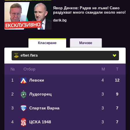
Явор Дачков: Радев не лъже! Само
раздухват много скандали около него!
darik.bg
Класиране
Мачове
№
Oтбор
М
Т
1
Левски
4
12
2
Лудогорец
3
9
3
Спартак Варна
3
7
4
ЦСКА 1948
3
7