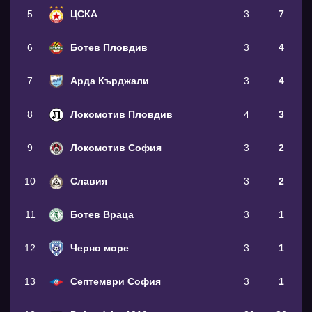
5
ЦСКА
3
7
6
Ботев Пловдив
3
4
7
Арда Кърджали
3
4
8
Локомотив Пловдив
4
3
9
Локомотив София
3
2
10
Славия
3
2
11
Ботев Враца
3
1
12
Черно море
3
1
13
Септември София
3
1