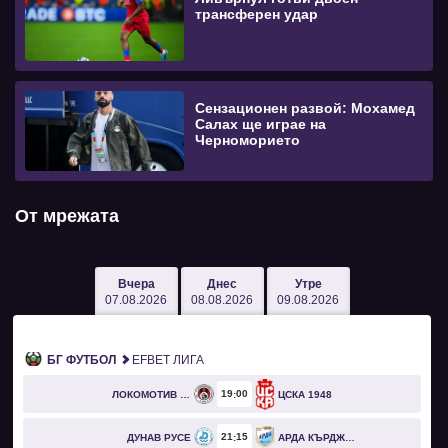
трансферен удар
Сензационен развой: Мохамед
Салах ще играе на
Черноморието
От мрежата
Вчера
Днес
Утре
07.08.2026
08.08.2026
09.08.2026
БГ ФУТБОЛ
EFBET ЛИГА
19
00
ЛОКОМОТИВ СОФИЯ
ЦСКА 1948
21
15
ДУНАВ РУСЕ
АРДА КЪРДЖАЛИ