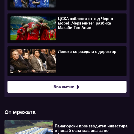
ЦСКА заблестя отвъд Черно
море! „Червените“ разбиха
Макаби Тел Авив
Левски се раздели с директор
Виж всички
От мрежата
Панагюрски производител инвестира
в нова 5-осна машина за по-