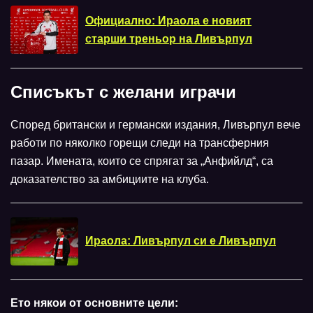
Официално: Ираола е новият
старши треньор на Ливърпул
Списъкът с желани играчи
Според британски и германски издания, Ливърпул вече
работи по няколко горещи следи на трансферния
пазар. Имената, които се спрягат за „Анфийлд“, са
доказателство за амбициите на клуба.
Ираола: Ливърпул си е Ливърпул
Ето някои от основните цели: