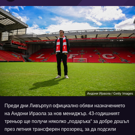
Андони Ираола / Getty Images
Преди дни Ливърпул официално обяви назначението
на Андони Ираола за нов мениджър. 43-годишният
треньор ще получи няколко „подаръка“ за добре дошъл
през летния трансферен прозорец, за да подсили