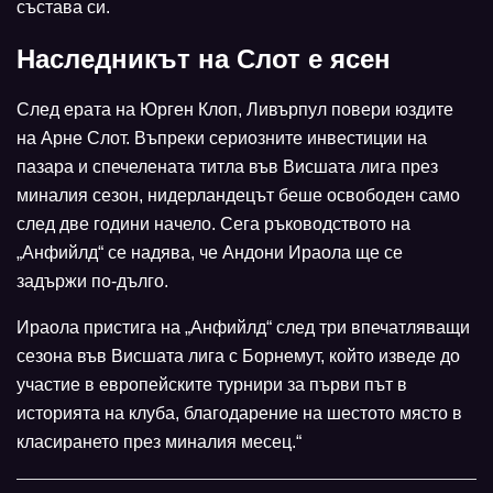
състава си.
Наследникът на Слот е ясен
След ерата на Юрген Клоп, Ливърпул повери юздите
на Арне Слот. Въпреки сериозните инвестиции на
пазара и спечелената титла във Висшата лига през
миналия сезон, нидерландецът беше освободен само
след две години начело. Сега ръководството на
„Анфийлд“ се надява, че Андони Ираола ще се
задържи по-дълго.
Ираола пристига на „Анфийлд“ след три впечатляващи
сезона във Висшата лига с Борнемут, който изведе до
участие в европейските турнири за първи път в
историята на клуба, благодарение на шестото място в
класирането през миналия месец.“