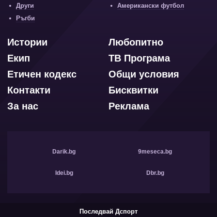
Други
Американски футбол
Ръгби
Истории
Любопитно
Екип
ТВ Програма
Етичен кодекс
Общи условия
Контакти
Бисквитки
За нас
Реклама
Darik.bg
9meseca.bg
Idei.bg
Dbr.bg
Последвай Дспорт