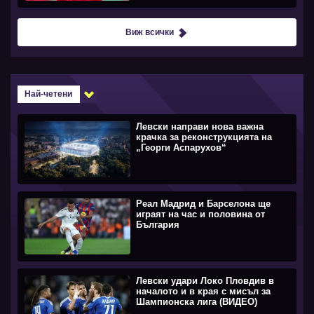
Виж всички
Най-четени
Левски направи нова важна
крачка за реконструкцията на
„Георги Аспарухов“
Реал Мадрид и Барселона ще
играят на час и половина от
България
Левски удари Локо Пловдив в
началото и в края с мисъл за
Шампионска лига (ВИДЕО)