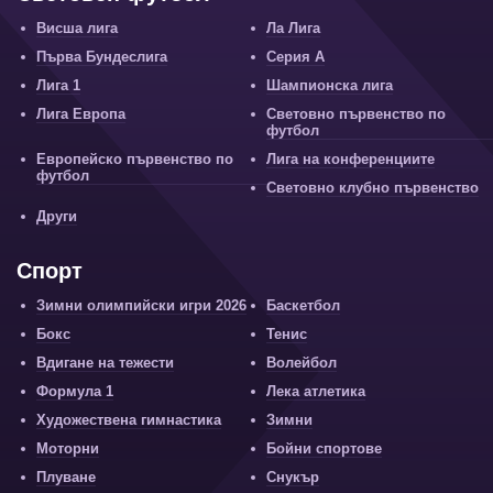
Висша лига
Ла Лига
Първа Бундеслига
Серия А
Лига 1
Шампионска лига
Лига Европа
Световно първенство по
футбол
Европейско първенство по
Лига на конференциите
футбол
Световно клубно първенство
Други
Спорт
Зимни олимпийски игри 2026
Баскетбол
Бокс
Тенис
Вдигане на тежести
Волейбол
Формула 1
Лека атлетика
Художествена гимнастика
Зимни
Моторни
Бойни спортове
Плуване
Снукър