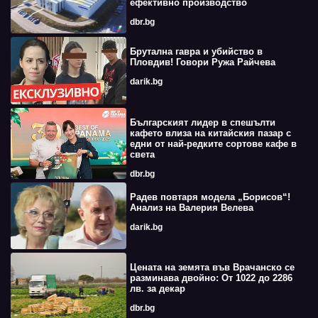
ефективно производство
dbr.bg
Брутална гавра и убийство в
Пловдив! Говори Ружа Райчева
darik.bg
Българският лидер в спешълти
кафето влиза на китайския пазар с
едни от най-редките сортове кафе в
света
dbr.bg
Радев повтаря модела „Борисов“!
Анализ на Валерия Велева
darik.bg
Цената на земята във Врачанско се
разминава двойно: От 1022 до 2286
лв. за декар
dbr.bg