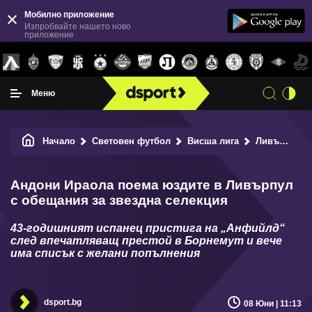
Мобилно приложение
Изпробвайте нашето ново
приложение
Меню
Начало
Световен футбол
Висша лига
Ливърпул
Андони Ираола поема юздите в Ливърпул
с обещания за звездна селекция
43-годишният испанец пристига на „Анфийлд“
след впечатляващ престой в Борнемут и вече
има списък с желани попълнения
dsport.bg
08 Юни | 11:13