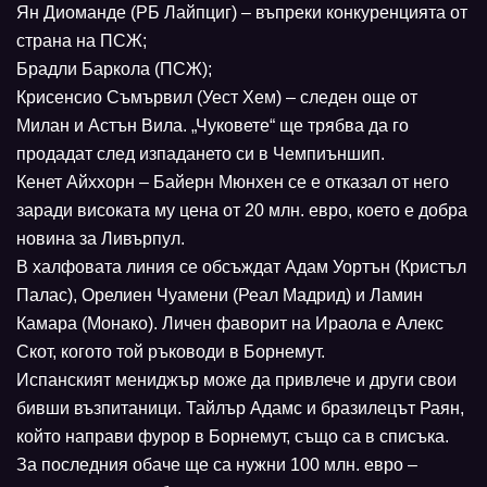
Ян Диоманде (РБ Лайпциг) – въпреки конкуренцията от
страна на ПСЖ;
Брадли Баркола (ПСЖ);
Крисенсио Съмървил (Уест Хем) – следен още от
Милан и Астън Вила. „Чуковете“ ще трябва да го
продадат след изпадането си в Чемпиъншип.
Кенет Айххорн – Байерн Мюнхен се е отказал от него
заради високата му цена от 20 млн. евро, което е добра
новина за Ливърпул.
В халфовата линия се обсъждат Адам Уортън (Кристъл
Палас), Орелиен Чуамени (Реал Мадрид) и Ламин
Камара (Монако). Личен фаворит на Ираола е Алекс
Скот, когото той ръководи в Борнемут.
Испанският мениджър може да привлече и други свои
бивши възпитаници. Тайлър Адамс и бразилецът Раян,
който направи фурор в Борнемут, също са в списъка.
За последния обаче ще са нужни 100 млн. евро –