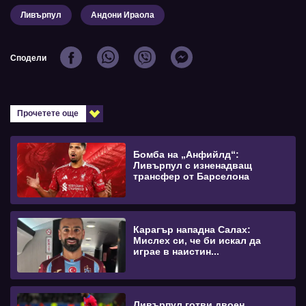
Ливърпул
Андони Ираола
Сподели
Прочетете още
Бомба на „Анфийлд“:
Ливърпул с изненадващ
трансфер от Барселона
Карагър нападна Салах:
Мислех си, че би искал да
играе в наистин...
Ливърпул готви двоен