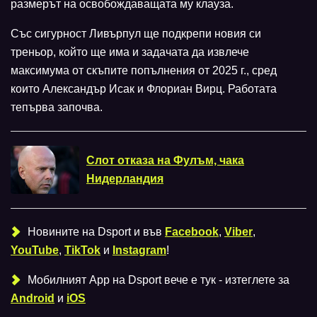
размерът на освобождаващата му клауза.
Със сигурност Ливърпул ще подкрепи новия си
треньор, който ще има и задачата да извлече
максимума от скъпите попълнения от 2025 г., сред
които Александър Исак и Флориан Вирц. Работата
тепърва започва.
Слот отказа на Фулъм, чака
Нидерландия
Новините на Dsport и във
Facebook
,
Viber
,
YouTube
,
TikTok
и
Instagram
!
Мобилният Аpp на Dsport вече е тук - изтеглете за
Android
и
iOS