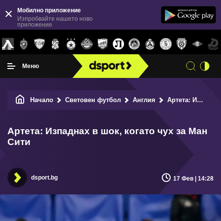
Мобилно приложение
Изпробвайте нашето ново
приложение
Меню
Начало
Световен футбол
Англия
Артета: Изпаднах в шок, когато чух за Ман Сити
Артета: Изпаднах в шок, когато чух за Ман
Сити
dsport.bg
17 Фев | 14:28