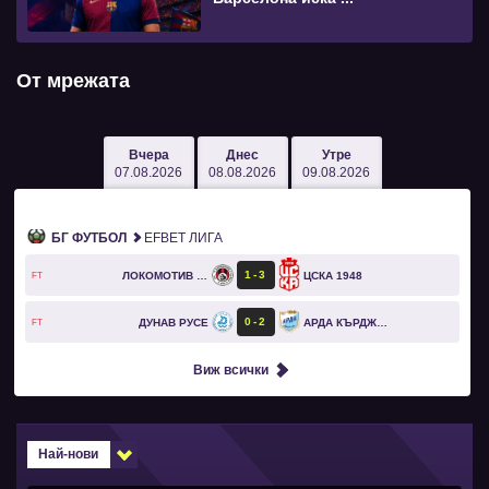
От мрежата
Вчера
Днес
Утре
07.08.2026
08.08.2026
09.08.2026
БГ ФУТБОЛ
EFBET ЛИГА
1
3
ЛОКОМОТИВ СОФИЯ
ЦСКА 1948
FT
0
2
ДУНАВ РУСЕ
АРДА КЪРДЖАЛИ
FT
Виж всички
Най-нови