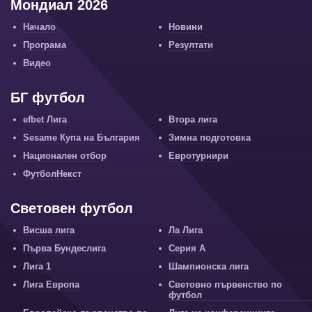
Мондиал 2026
Начало
Новини
Програма
Резултати
Видео
БГ футбол
efbet Лига
Втора лига
Sesame Купа на България
Зимна подготовка
Национален отбор
Евротурнири
ФутболНекст
Световен футбол
Висша лига
Ла Лига
Първа Бундеслига
Серия А
Лига 1
Шампионска лига
Лига Европа
Световно първенство по
футбол