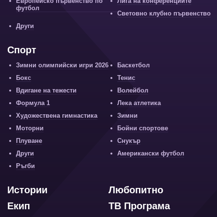
Европейско първенство по
Лига на конференциите
футбол
Световно клубно първенство
Други
Спорт
Зимни олимпийски игри 2026
Баскетбол
Бокс
Тенис
Вдигане на тежести
Волейбол
Формула 1
Лека атлетика
Художествена гимнастика
Зимни
Моторни
Бойни спортове
Плуване
Снукър
Други
Американски футбол
Ръгби
Истории
Любопитно
Екип
ТВ Програма