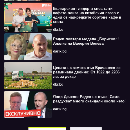
Българският лидер в спешълти
кафето влиза на китайския пазар с
едни от най-редките сортове кафе в
света
dbr.bg
Радев повтаря модела „Борисов“!
Анализ на Валерия Велева
darik.bg
Цената на земята във Врачанско се
разминава двойно: От 1022 до 2286
лв. за декар
dbr.bg
Явор Дачков: Радев не лъже! Само
раздухват много скандали около него!
darik.bg