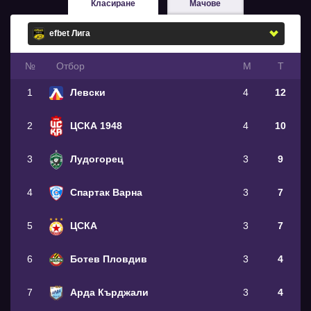
Класиране
Мачове
№
Oтбор
М
Т
1
Левски
4
12
2
ЦСКА 1948
4
10
3
Лудогорец
3
9
4
Спартак Варна
3
7
5
ЦСКА
3
7
6
Ботев Пловдив
3
4
7
Арда Кърджали
3
4