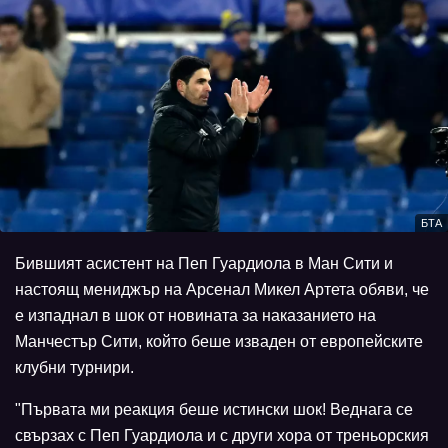
БТА
Бившият асистент на Пеп Гуардиола в Ман Сити и
настоящ мениджър на Арсенал Микел Артета обяви, че
е изпаднал в шок от новината за наказанието на
Манчестър Сити, който беше изваден от европейските
клубни турнири.
"Първата ми реакция беше истински шок! Веднага се
свързах с Пеп Гуардиола и с други хора от треньорския