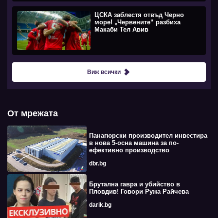
ЦСКА заблестя отвъд Черно
море! „Червените“ разбиха
Макаби Тел Авив
Виж всички
От мрежата
Панагюрски производител инвестира
в нова 5-осна машина за по-
ефективно производство
dbr.bg
Брутална гавра и убийство в
Пловдив! Говори Ружа Райчева
darik.bg