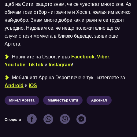
щаб на Сити, защото знам, че се чувстват много зле. Аз
обичам този отбор - играчите и Хосеп, желая им всичко
най-добро. Знам много добре как играчите се трудят
усърдно. Надявам се, че нещо положително ще се
случи с тези момчета в близко бъдеще, заяви още
Артета.
Новините на Dsport и във
Facebook
,
Viber
,
YouTube
,
TikTok
и
Instagram
!
Мобилният Аpp на Dsport вече е тук - изтеглете за
Android
и
iOS
Микел Артета
Манчестър Сити
Арсенал
Сподели