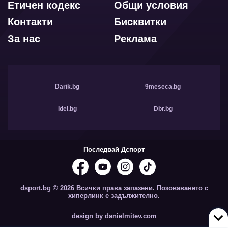
Етичен кодекс
Общи условия
Контакти
Бисквитки
За нас
Реклама
Darik.bg
9meseca.bg
Idei.bg
Dbr.bg
Последвай Дспорт
dsport.bg © 2026 Всички права запазени. Позоваването с
хиперлинк е задължително.
design by danielmitev.com