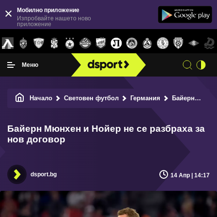
Мобилно приложение
Изпробвайте нашето ново
приложение
Меню
Начало
Световен футбол
Германия
Байерн Мюнхен и Нойер не се разбраха за нов договор
Байерн Мюнхен и Нойер не се разбраха за
нов договор
dsport.bg
14 Апр | 14:17