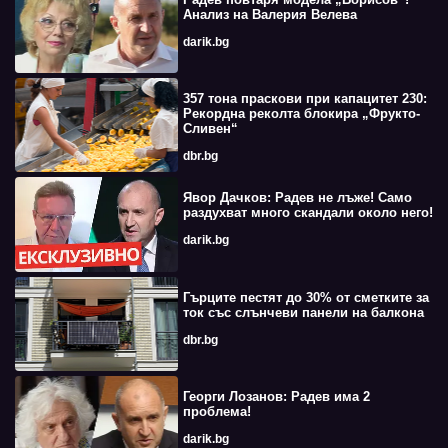
Анализ на Валерия Велева
darik.bg
357 тона праскови при капацитет 230:
Рекордна реколта блокира „Фрукто-
Сливен“
dbr.bg
Явор Дачков: Радев не лъже! Само
раздухват много скандали около него!
darik.bg
Гърците пестят до 30% от сметките за
ток със слънчеви панели на балкона
dbr.bg
Георги Лозанов: Радев има 2
проблема!
darik.bg