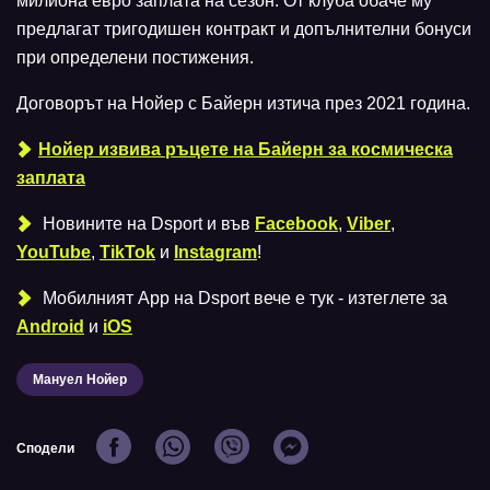
милиона евро заплата на сезон. От клуба обаче му
предлагат тригодишен контракт и допълнителни бонуси
при определени постижения.
Договорът на Нойер с Байерн изтича през 2021 година.
Нойер извива ръцете на Байерн за космическа
заплата
Новините на Dsport и във
Facebook
,
Viber
,
YouTube
,
TikTok
и
Instagram
!
Мобилният Аpp на Dsport вече е тук - изтеглете за
Android
и
iOS
Мануел Нойер
Сподели