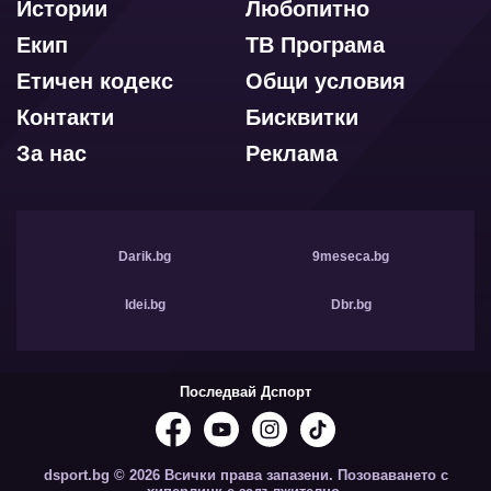
Истории
Любопитно
Екип
ТВ Програма
Етичен кодекс
Общи условия
Контакти
Бисквитки
За нас
Реклама
Darik.bg
9meseca.bg
Idei.bg
Dbr.bg
Последвай Дспорт
dsport.bg © 2026 Всички права запазени. Позоваването с