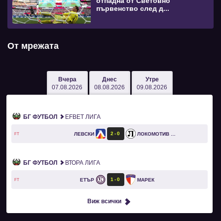
отпадна от Световно
първенство след д...
От мрежата
Вчера
Днес
Утре
07.08.2026
08.08.2026
09.08.2026
БГ ФУТБОЛ
EFBET ЛИГА
2
0
ЛЕВСКИ
ЛОКОМОТИВ ПЛОВДИВ
FT
БГ ФУТБОЛ
ВТОРА ЛИГА
1
0
ЕТЪР
МАРЕК
FT
Виж всички