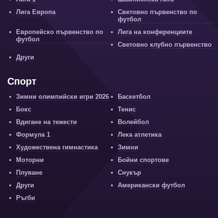
Лига Европа
Световно първенство по
футбол
Европейско първенство по
Лига на конференциите
футбол
Световно клубно първенство
Други
Спорт
Зимни олимпийски игри 2026
Баскетбол
Бокс
Тенис
Вдигане на тежести
Волейбол
Формула 1
Лека атлетика
Художествена гимнастика
Зимни
Моторни
Бойни спортове
Плуване
Снукър
Други
Американски футбол
Ръгби