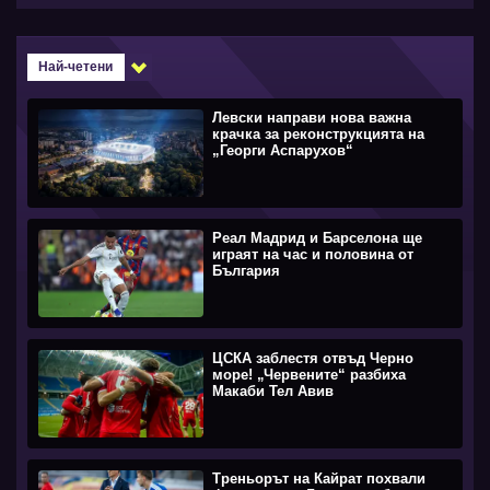
Най-четени
Левски направи нова важна
крачка за реконструкцията на
„Георги Аспарухов“
Реал Мадрид и Барселона ще
играят на час и половина от
България
ЦСКА заблестя отвъд Черно
море! „Червените“ разбиха
Макаби Тел Авив
Треньорът на Кайрат похвали