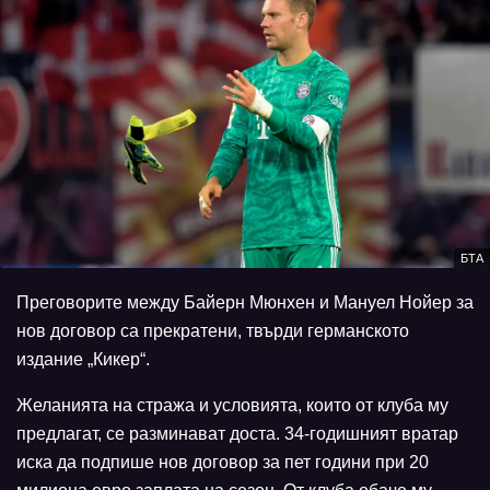
БТА
Преговорите между Байерн Мюнхен и Мануел Нойер за
нов договор са прекратени, твърди германското
издание „Кикер“.
Желанията на стража и условията, които от клуба му
предлагат, се разминават доста. 34-годишният вратар
иска да подпише нов договор за пет години при 20