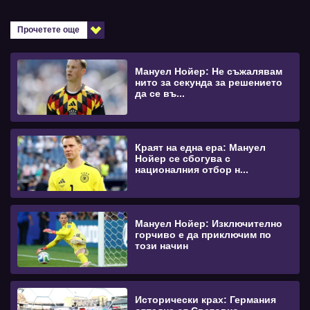
Прочетете още
Мануел Нойер: Не съжалявам
нито за секунда за решението
да се въ...
Краят на една ера: Мануел
Нойер се сбогува с
националния отбор н...
Мануел Нойер: Изключително
горчиво е да приключим по
този начин
Исторически крах: Германия