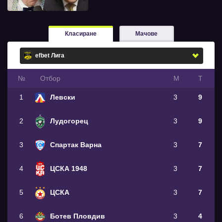
Класиране
Мачове
№
Oтбор
М
Т
1
Левски
3
9
2
Лудогорец
3
9
3
Спартак Варна
3
7
4
ЦСКА 1948
3
7
5
ЦСКА
3
7
6
Ботев Пловдив
3
4