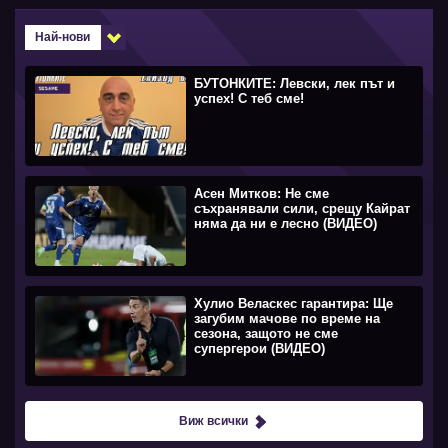
Най-нови
БУТОНКИТЕ: Левски, лек път и
успех! С теб сме!
Асен Митков: Не сме
съхранявали сили, срещу Кайрат
няма да ни е лесно (ВИДЕО)
Хулио Веласкес гарантира: Ще
загубим мачове по време на
сезона, защото не сме
супергерои (ВИДЕО)
Виж всички