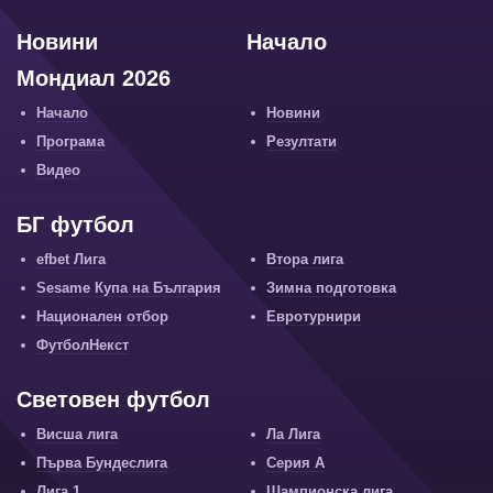
Новини
Начало
Мондиал 2026
Начало
Новини
Програма
Резултати
Видео
БГ футбол
efbet Лига
Втора лига
Sesame Купа на България
Зимна подготовка
Национален отбор
Евротурнири
ФутболНекст
Световен футбол
Висша лига
Ла Лига
Първа Бундеслига
Серия А
Лига 1
Шампионска лига