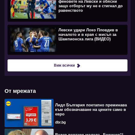
феновете на Левски и обясни
защо отборът му не е стигнал до
равенството
Левски удари Локо Пловдив в
началото и в края с мисъл за
Шампионска лига (ВИДЕО)
Виж всички
От мрежата
Лидл България поетапно преминава
към обозначаване на цените само в
евро
dbr.bg
Радев повтаря модела „Борисов“!