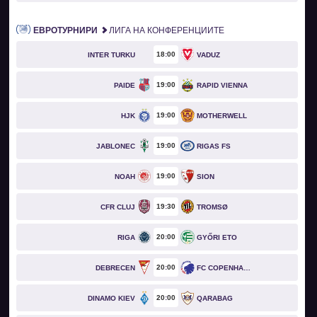
ЕВРОТУРНИРИ
ЛИГА НА КОНФЕРЕНЦИИТЕ
18
00
INTER TURKU
VADUZ
19
00
PAIDE
RAPID VIENNA
19
00
HJK
MOTHERWELL
19
00
JABLONEC
RIGAS FS
19
00
NOAH
SION
19
30
CFR CLUJ
TROMSØ
20
00
RIGA
GYŐRI ETO
20
00
DEBRECEN
FC COPENHAGEN
20
00
DINAMO KIEV
QARABAG