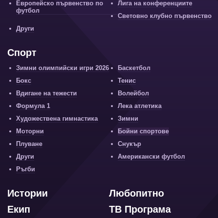
Европейско първенство по
Лига на конференциите
футбол
Световно клубно първенство
Други
Спорт
Зимни олимпийски игри 2026
Баскетбол
Бокс
Тенис
Вдигане на тежести
Волейбол
Формула 1
Лека атлетика
Художествена гимнастика
Зимни
Моторни
Бойни спортове
Плуване
Снукър
Други
Американски футбол
Ръгби
Истории
Любопитно
Екип
ТВ Програма