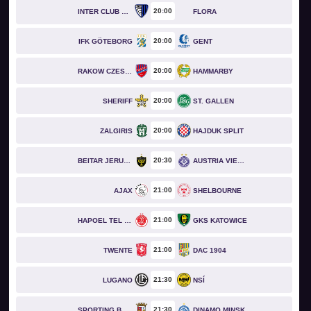
20
00
INTER CLUB D'ESCALDES
FLORA
20
00
IFK GÖTEBORG
GENT
20
00
RAKOW CZESTOCHOWA
HAMMARBY
20
00
SHERIFF
ST. GALLEN
20
00
ZALGIRIS
HAJDUK SPLIT
20
30
BEITAR JERUSALEM
AUSTRIA VIENNA
21
00
AJAX
SHELBOURNE
21
00
HAPOEL TEL AVIV
GKS KATOWICE
21
00
TWENTE
DAC 1904
21
30
LUGANO
NSÍ
21
30
SPORTING BRAGA
DINAMO MINSK