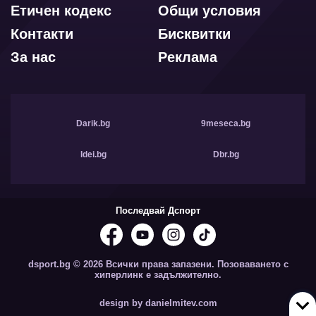
Етичен кодекс
Общи условия
Контакти
Бисквитки
За нас
Реклама
Darik.bg
9meseca.bg
Idei.bg
Dbr.bg
Последвай Дспорт
dsport.bg © 2026 Всички права запазени. Позоваването с
хиперлинк е задължително.
design by danielmitev.com