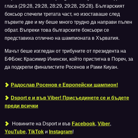
гласа (29:28, 29:28, 28:29, 29:28, 29:28). Българският
боксьор спечели третата част, но изоставаше след
първите две и му беше много трудно да направи пълен
обрат. Въпреки това българските боксьори се
представиха отлично на шампионата в Хърватия.
Мачът беше изгледан от трибуните от президента на
БФБокс Красимир Инински, който пристигна в Пореч, за
да подкрепи финалистите Росенов и Рами Киуан.
Радослав Росенов е Европейски шампион!
Dsport е и във Viber! Присъединете се и бъдете
преди всички
Новините на Dsport и във
Facebook
,
Viber
,
YouTube
,
TikTok
и
Instagram
!