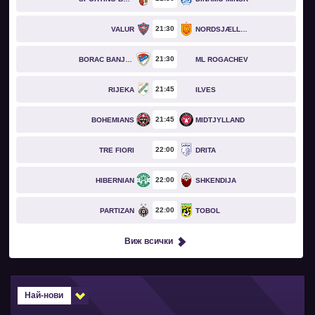
21
30
VALUR
NORDSJÆLLAND
21
30
BORAC BANJA LUKA
ML ROGACHEV
21
45
RIJEKA
ILVES
21
45
BOHEMIANS
MIDTJYLLAND
22
00
TRE FIORI
DRITA
22
00
HIBERNIAN
SHKENDIJA
22
00
PARTIZAN
TOBOL
Виж всички
Най-нови