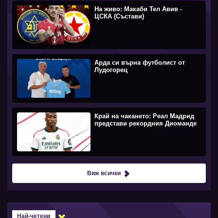
На живо: Макаби Тел Авив -
ЦСКА (Състави)
Арда си върна футболист от
Лудогорец
Край на чакането: Реал Мадрид
представи рекордния Диоманде
Виж всички
Най-четени