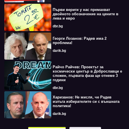
Първи вериги у нас премахват
двойното обозначение на цените в
лева и евро
dbr.bg
Георги Лозанов: Радев има 2
проблема!
darik.bg
Райчо Райчев: Проектът за
космически център в Доброславци е
сложен, първата фаза ще отнеме 3
години
dbr.bg
Харизанов: Не мисля, че Радев
излъга избирателите си с външната
политика!
darik.bg