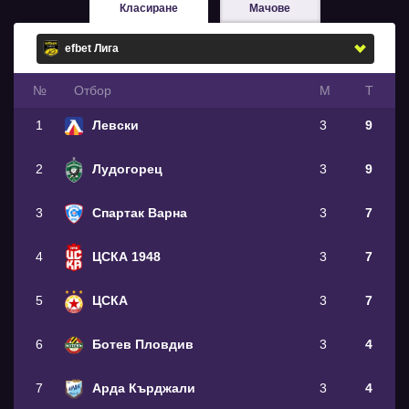
Класиране
Мачове
№
Oтбор
М
Т
1
Левски
3
9
2
Лудогорец
3
9
3
Спартак Варна
3
7
4
ЦСКА 1948
3
7
5
ЦСКА
3
7
6
Ботев Пловдив
3
4
7
Арда Кърджали
3
4