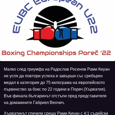
Малко след триумфа на Радослав Росенов Рами Киуан
не успя да повтори успеха и завърши със сребърен
медал в категория до 75 килограма на европейското
първенство за бокс по 22 години в Пореч (Хърватия).
Във финала българинът отстъпи пред представителя
на домакините Габриел Веочич.
Хърватинът спечели срещу Рами Киуан с 4:1 съдийски