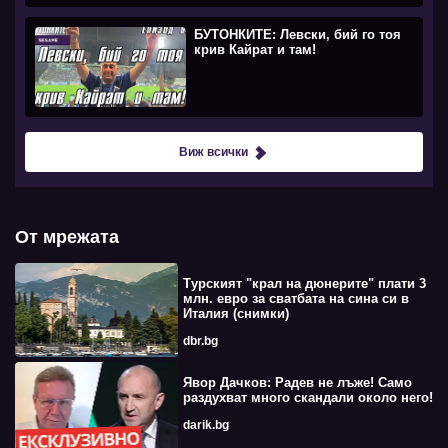
БУТОНКИТЕ: Левски, бий го тоя
крив Кайрат и там!
Виж всички
От мрежата
Турският "крал на дюнерите" плати 3
млн. евро за сватбата на сина си в
Италия (снимки)
dbr.bg
Явор Дачков: Радев не лъже! Само
раздухват много скандали около него!
darik.bg