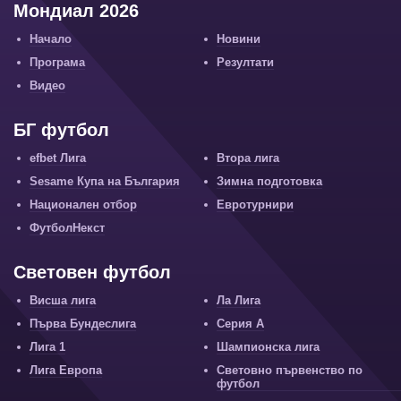
Мондиал 2026
Начало
Новини
Програма
Резултати
Видео
БГ футбол
efbet Лига
Втора лига
Sesame Купа на България
Зимна подготовка
Национален отбор
Евротурнири
ФутболНекст
Световен футбол
Висша лига
Ла Лига
Първа Бундеслига
Серия А
Лига 1
Шампионска лига
Лига Европа
Световно първенство по
футбол