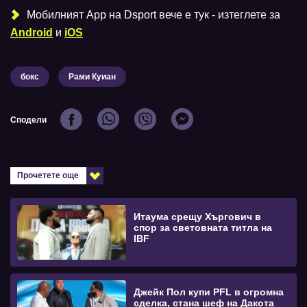
Мобилният Аpp на Dsport вече е тук - изтеглете за
Android
и
iOS
бокс
Рами Куиан
Сподели
Прочетете още
Итаума срещу Хъргович в
спор за световната титла на
IBF
Джейк Пол купи PFL в огромна
сделка, стана шеф на Дакота