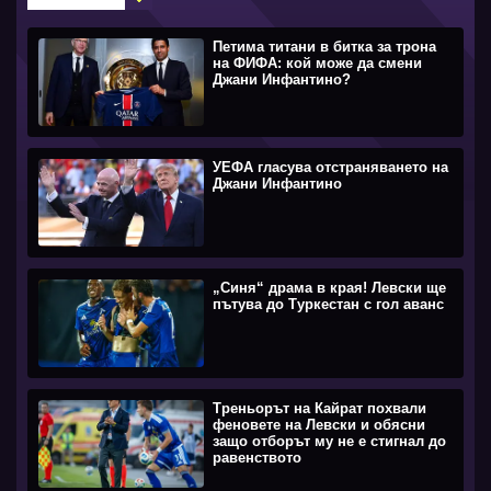
Петима титани в битка за трона
на ФИФА: кой може да смени
Джани Инфантино?
УЕФА гласува отстраняването на
Джани Инфантино
„Синя“ драма в края! Левски ще
пътува до Туркестан с гол аванс
Треньорът на Кайрат похвали
феновете на Левски и обясни
защо отборът му не е стигнал до
равенството