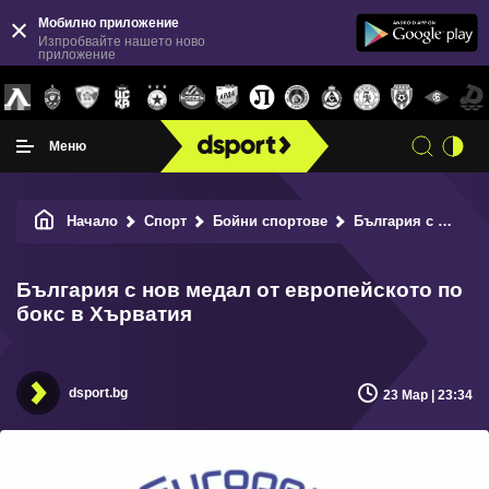
Мобилно приложение
Изпробвайте нашето ново
приложение
Меню
Начало
Спорт
Бойни спортове
България с нов медал от европейското по бокс в Хърватия
България с нов медал от европейското по
бокс в Хърватия
dsport.bg
23 Мар | 23:34