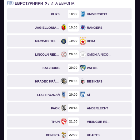
ЕВРОТУРНИРИ
ЛИГА ЕВРОПА
18
00
KUPS
UNIVERSITATEA CRAIOVA
19
00
JAGIELLONIA BIAŁYSTOK
RANGERS
19
00
MACCABI TEL AVIV
ЦСКА
20
00
LINCOLN RED IMPS
OMONIA NICOSIA
20
00
SALZBURG
PAFOS
20
00
HRADEC KRÁLOVÉ
BESIKTAS
20
00
LECH POZNAŃ
KÍ
20
45
PAOK
ANDERLECHT
21
00
THUN
VÍKINGUR REYKJAVÍK
22
00
BENFICA
HEARTS