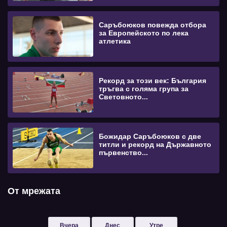
Саръбоюков повежда отбора
за Европейското по лека
атлетика
Рекорд за този век: България
тръгва с голяма група за
Световното...
Божидар Саръбоюков с две
титли и рекорд на Държавното
първенство...
От мрежата
Вчера
Днес
Утре