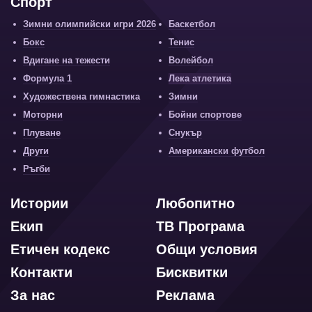
Спорт
Зимни олимпийски игри 2026
Баскетбол
Бокс
Тенис
Вдигане на тежести
Волейбол
Формула 1
Лека атлетика
Художествена гимнастика
Зимни
Моторни
Бойни спортове
Плуване
Снукър
Други
Американски футбол
Ръгби
Истории
Любопитно
Екип
ТВ Програма
Етичен кодекс
Общи условия
Контакти
Бисквитки
За нас
Реклама