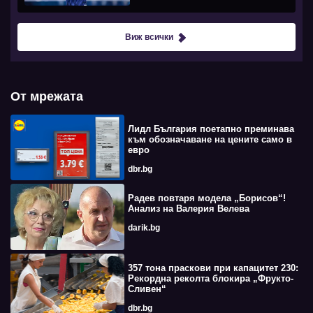
Виж всички
От мрежата
Лидл България поетапно преминава
към обозначаване на цените само в
евро
dbr.bg
Радев повтаря модела „Борисов“!
Анализ на Валерия Велева
darik.bg
357 тона праскови при капацитет 230:
Рекордна реколта блокира „Фрукто-
Сливен“
dbr.bg