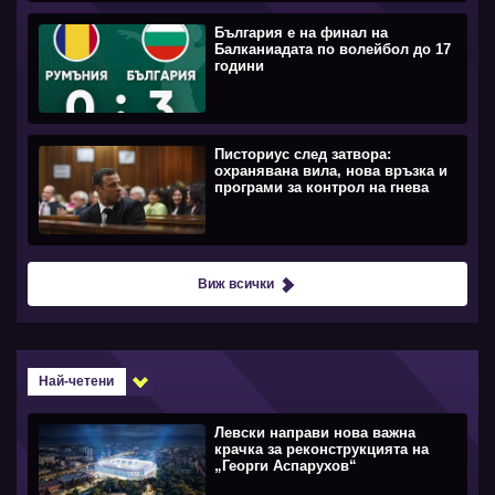
България е на финал на
Балканиадата по волейбол до 17
години
Писториус след затвора:
охранявана вила, нова връзка и
програми за контрол на гнева
Виж всички
Най-четени
Левски направи нова важна
крачка за реконструкцията на
„Георги Аспарухов“