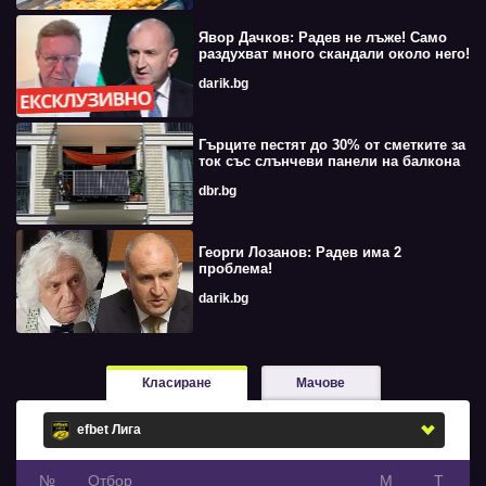
Явор Дачков: Радев не лъже! Само
раздухват много скандали около него!
darik.bg
Гърците пестят до 30% от сметките за
ток със слънчеви панели на балкона
dbr.bg
Георги Лозанов: Радев има 2
проблема!
darik.bg
Класиране
Мачове
№
Oтбор
М
Т