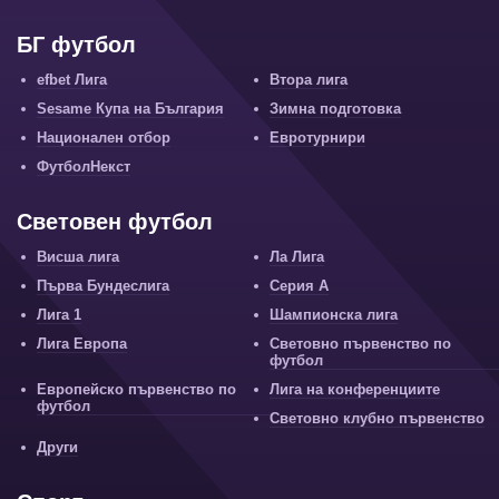
БГ футбол
efbet Лига
Втора лига
Sesame Купа на България
Зимна подготовка
Национален отбор
Евротурнири
ФутболНекст
Световен футбол
Висша лига
Ла Лига
Първа Бундеслига
Серия А
Лига 1
Шампионска лига
Лига Европа
Световно първенство по
футбол
Европейско първенство по
Лига на конференциите
футбол
Световно клубно първенство
Други