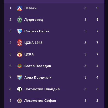
1
Левски
3
9
2
Лудогорец
3
9
3
Спартак Варна
3
7
4
ЦСКА 1948
3
7
5
ЦСКА
3
7
6
Ботев Пловдив
3
4
7
Арда Кърджали
3
4
8
Локомотив Пловдив
3
3
9
Локомотив София
3
2