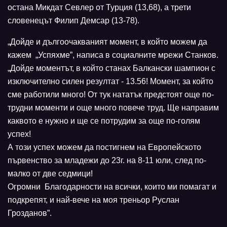
остана Микдат Севлер от Турция (13,68), а трети
словенецът Филип Демсар (13-78).
„Дойде и дългоочакваният момент, в който можем да
кажем „Успяхме”, написа в социалните мрежи Станков.
„Дойде моментът, в който станах Балкански шампион с
изключително силен резултат - 13.56! Момент, за който
сме работили много! От тук нататък предстоят още по-
трудни моменти и още много повече труд. Ще направим
каквото е нужно и ще се потрудим за още по-голям
успех!
А този успех можем да постигнем на Европейското
първенство за младежи до 23г. на 8-11 юли, след по-
малко от две седмици!
Огромни Благодарности на всички, които ми помагат и
подкрепят, и най-вече на моя треньор Руслан
Грозданов”.