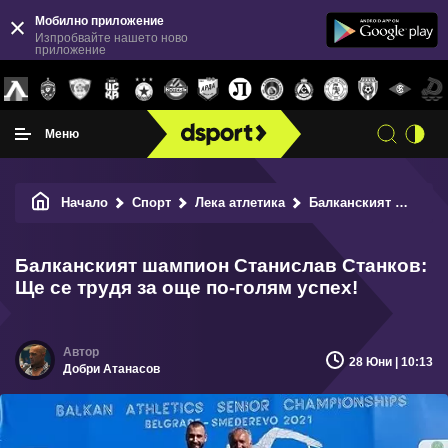
Мобилно приложение
Изпробвайте нашето ново
приложение
Меню
Начало
Спорт
Лека атлетика
Балканският шампион Станислав Станков: Ще се трудя за още по-голям успех!
Балканският шампион Станислав Станков:
Ще се трудя за още по-голям успех!
28 Юни | 10:13
Добри Атанасов