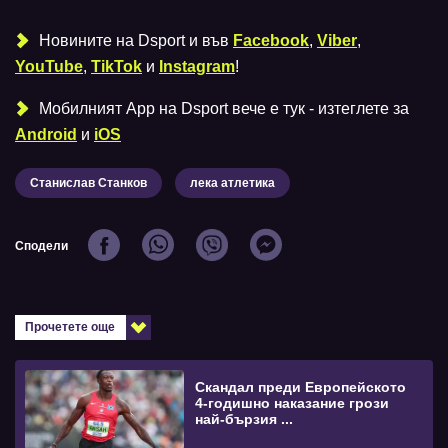
Новините на Dsport и във
Facebook
,
Viber
,
YouTube
,
TikTok
и
Instagram
!
Мобилният Аpp на Dsport вече е тук - изтеглете за
Android
и
iOS
Станислав Станков
лека атлетика
Сподели
Прочетете още
Скандал преди Европейското
4-годишно наказание грози
най-бързия ...