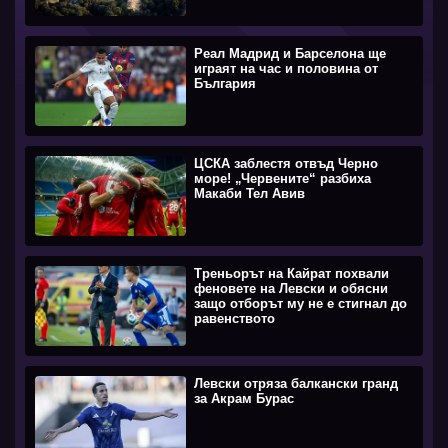
Реал Мадрид и Барселона ще
играят на час и половина от
България
ЦСКА заблестя отвъд Черно
море! „Червените“ разбиха
Макаби Тел Авив
Треньорът на Кайрат похвали
феновете на Левски и обясни
защо отборът му не е стигнал до
равенството
Левски отряза балкански гранд
за Акрам Бурас