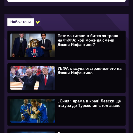
Най-четени
Петима титани в битка за трона
на ФИФА: кой може да смени
Джани Инфантино?
УЕФА гласува отстраняването на
Джани Инфантино
„Синя“ драма в края! Левски ще
пътува до Туркестан с гол аванс