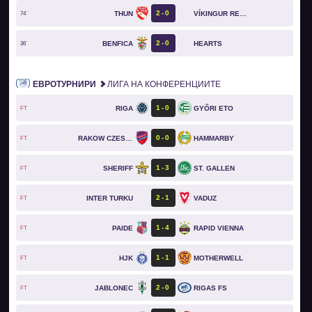
2
0
THUN
VÍKINGUR REYKJAVÍK
74`
2
0
BENFICA
HEARTS
36`
ЕВРОТУРНИРИ
ЛИГА НА КОНФЕРЕНЦИИТЕ
1
0
RIGA
GYŐRI ETO
FT
0
0
RAKOW CZESTOCHOWA
HAMMARBY
FT
1
3
SHERIFF
ST. GALLEN
FT
2
1
INTER TURKU
VADUZ
FT
1
4
PAIDE
RAPID VIENNA
FT
1
1
HJK
MOTHERWELL
FT
2
0
JABLONEC
RIGAS FS
FT