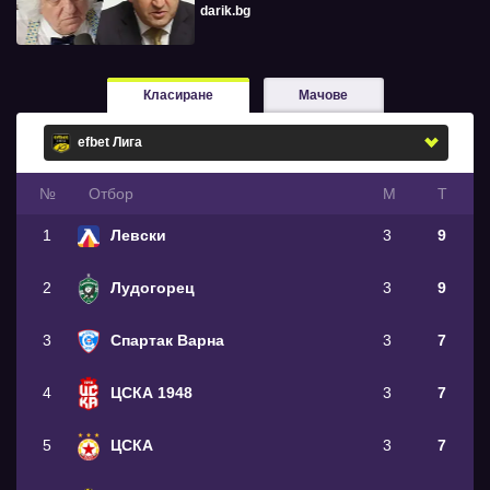
darik.bg
Класиране
Мачове
№
Oтбор
М
Т
1
Левски
3
9
2
Лудогорец
3
9
3
Спартак Варна
3
7
4
ЦСКА 1948
3
7
5
ЦСКА
3
7