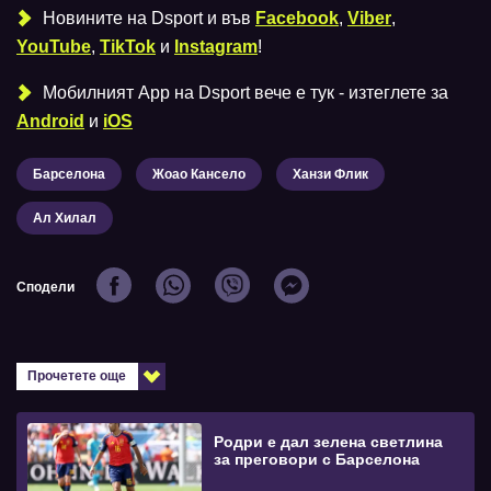
Новините на Dsport и във
Facebook
,
Viber
,
YouTube
,
TikTok
и
Instagram
!
Мобилният Аpp на Dsport вече е тук - изтеглете за
Android
и
iOS
Барселона
Жоао Кансело
Ханзи Флик
Ал Хилал
Сподели
Прочетете още
Родри е дал зелена светлина
за преговори с Барселона