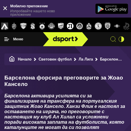
Мобилно приложение
Изпробвайте нашето ново
приложение
Меню
Начало
Световен футбол
Ла Лига
Барселона
Ба
Барселона форсира преговорите за Жоао
Кансело
Барселона активира усилията си за
финализиране на трансфера на португалския
защитник Жоао Кансело. Ханзи Флик е настоял за
оставането на играча, но преговорите с
настоящия му клуб Ал Хилал са усложнени
поради високата заплата на футболиста, която
каталунците не могат да си позволят