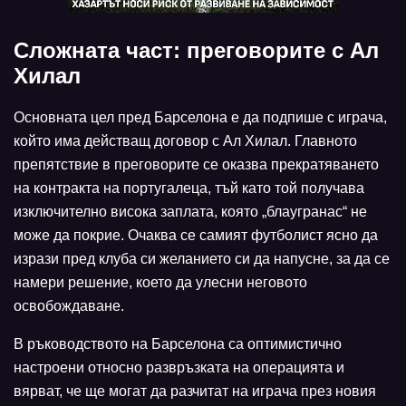
Сложната част: преговорите с Ал
Хилал
Основната цел пред Барселона е да подпише с играча,
който има действащ договор с Ал Хилал. Главното
препятствие в преговорите се оказва прекратяването
на контракта на португалеца, тъй като той получава
изключително висока заплата, която „блаугранас“ не
може да покрие. Очаква се самият футболист ясно да
изрази пред клуба си желанието си да напусне, за да се
намери решение, което да улесни неговото
освобождаване.
В ръководството на Барселона са оптимистично
настроени относно развръзката на операцията и
вярват, че ще могат да разчитат на играча през новия