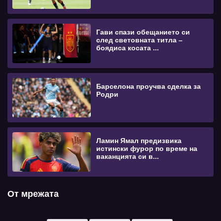
Гави спази обещанието си
след световната титла –
боядиса косата ...
Барселона проучва сделка за
Родри
Ламин Ямал предизвика
истински фурор по време на
ваканцията си в...
От мрежата