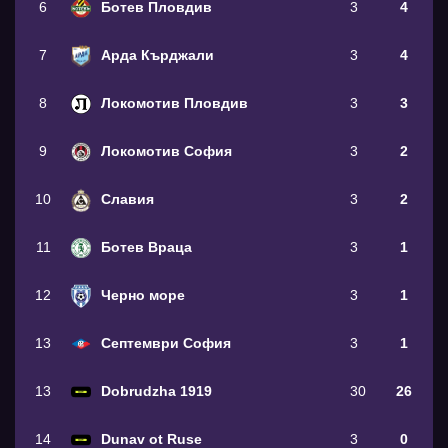
6
Ботев Пловдив
3
4
7
Арда Кърджали
3
4
8
Локомотив Пловдив
3
3
9
Локомотив София
3
2
10
Славия
3
2
11
Ботев Враца
3
1
12
Черно море
3
1
13
Септември София
3
1
13
Dobrudzha 1919
30
26
14
Dunav ot Ruse
3
0