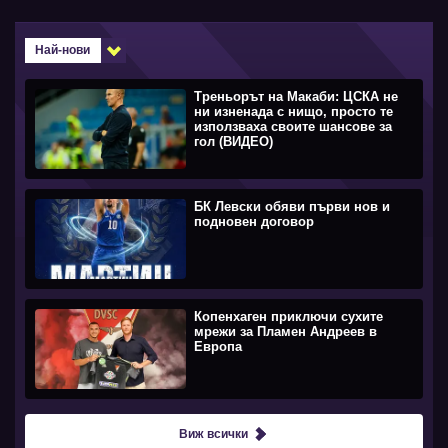
Най-нови
Треньорът на Макаби: ЦСКА не
ни изненада с нищо, просто те
използваха своите шансове за
гол (ВИДЕО)
БК Левски обяви първи нов и
подновен договор
Копенхаген приключи сухите
мрежи за Пламен Андреев в
Европа
Виж всички