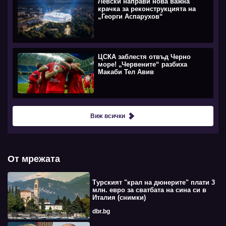
Левски направи нова важна
крачка за реконструкцията на
„Георги Аспарухов“
ЦСКА заблестя отвъд Черно
море! „Червените“ разбиха
Макаби Тел Авив
Виж всички
От мрежата
Турският "крал на дюнерите" плати 3
млн. евро за сватбата на сина си в
Италия (снимки)
dbr.bg