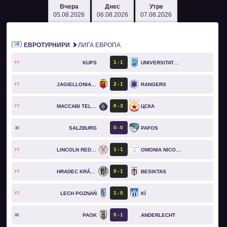
Вчера
Днес
Утре
05.08.2026
06.08.2026
07.08.2026
ЕВРОТУРНИРИ
ЛИГА ЕВРОПА
1
1
KUPS
UNIVERSITATEA CRAIOVA
FT
2
1
JAGIELLONIA BIAŁYSTOK
RANGERS
FT
0
3
MACCABI TEL AVIV
ЦСКА
FT
0
0
SALZBURG
PAFOS
38`
1
1
LINCOLN RED IMPS
OMONIA NICOSIA
FT
0
1
HRADEC KRÁLOVÉ
BESIKTAS
FT
1
0
LECH POZNAŃ
KÍ
FT
0
1
PAOK
ANDERLECHT
88`