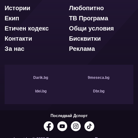
Истории
Любопитно
Екип
ТВ Програма
Етичен кодекс
Общи условия
Контакти
Бисквитки
За нас
Реклама
Darik.bg
9meseca.bg
Idei.bg
Dbr.bg
Последвай Дспорт