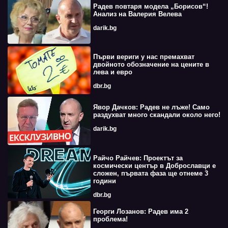
Радев повтаря модела „Борисов“!
Анализ на Валерия Велева
darik.bg
Първи вериги у нас премахват
двойното обозначение на цените в
лева и евро
dbr.bg
Явор Дачков: Радев не лъже! Само
раздухват много скандали около него!
darik.bg
Райчо Райчев: Проектът за
космически център в Доброславци е
сложен, първата фаза ще отнеме 3
години
dbr.bg
Георги Лозанов: Радев има 2
проблема!