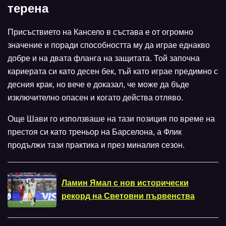
терена
Присъствието на Кансело в състава е от огромно
значение и поради способността му да играе еднакво
добре и на двата фланга на защитата. Той започна
кариерата си като десен бек, тъй като играе предимно с
десния крак, но вече е доказал, че може да бъде
изключително опасен и когато действа отляво.
Още Шави го използваше на тази позиция по време на
престоя си като треньор на Барселона, а Флик
продължи тази практика и през миналия сезон.
Ламин Ямал с нов исторически
рекорд на Световни първенства