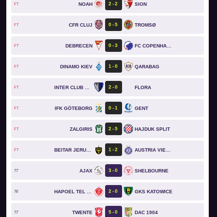
2
2
NOAH
SION
FT
0
5
CFR CLUJ
TROMSØ
FT
0
3
DEBRECEN
FC COPENHAGEN
FT
1
0
DINAMO KIEV
QARABAG
FT
2
0
INTER CLUB D'ESCALDES
FLORA
FT
0
1
IFK GÖTEBORG
GENT
FT
2
5
ZALGIRIS
HAJDUK SPLIT
FT
1
2
BEITAR JERUSALEM
AUSTRIA VIENNA
FT
3
0
AJAX
SHELBOURNE
77`
2
0
HAPOEL TEL AVIV
GKS KATOWICE
76`
5
0
TWENTE
DAC 1904
77`