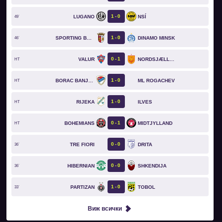
1
0
LUGANO
NSÍ
49`
1
0
SPORTING BRAGA
DINAMO MINSK
46`
0
1
VALUR
NORDSJÆLLAND
HT
1
0
BORAC BANJA LUKA
ML ROGACHEV
HT
1
0
RIJEKA
ILVES
HT
0
1
BOHEMIANS
MIDTJYLLAND
HT
0
0
TRE FIORI
DRITA
36`
0
0
HIBERNIAN
SHKENDIJA
36`
1
0
PARTIZAN
TOBOL
33`
Виж всички