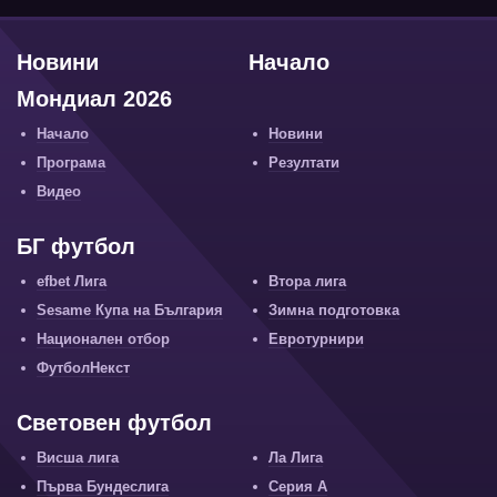
Новини
Начало
Мондиал 2026
Начало
Новини
Програма
Резултати
Видео
БГ футбол
efbet Лига
Втора лига
Sesame Купа на България
Зимна подготовка
Национален отбор
Евротурнири
ФутболНекст
Световен футбол
Висша лига
Ла Лига
Първа Бундеслига
Серия А