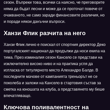
сезон. Въпреки това, всички са наясно, че преговорите
няма да бъдат лесни и може да се проточат повече от
очакваното, не само заради финансовите различия, но
и поради някои данъчни въпроси.
Ханзи Флик разчита на него
Ханзи Флик лично е поискал от спортния директор Деко
португалският национал да продължи да носи екипа на
тима. През изминалия сезон Кансело се представи на
изключително високо ниво и на практика успя да
изтласка от титулярното място Алехандро Балде. В
последните мачове от кампанията треньорът не се
поколеба и заложи на Кансело в стартовия състав за
сметка на юношата на клуба, а представянето му беше
впечатляващо.
Ключова поливалентност на