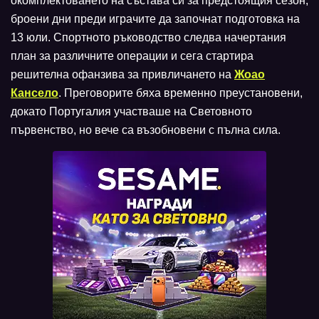
окомплектоването на състава си за предстоящия сезон,
броени дни преди играчите да започнат подготовка на
13 юли. Спортното ръководство следва начертания
план за различните операции и сега стартира
решителна офанзива за привличането на
Жоао
Кансело
. Преговорите бяха временно преустановени,
докато Португалия участваше на Световното
първенство, но вече са възобновени с пълна сила.