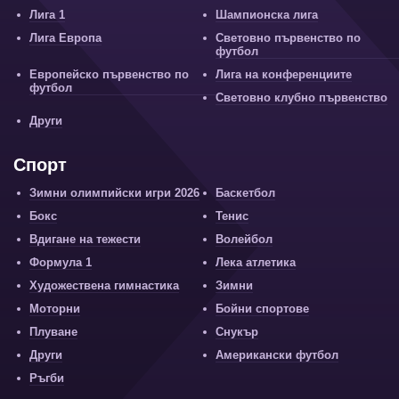
Лига 1
Шампионска лига
Лига Европа
Световно първенство по
футбол
Европейско първенство по
Лига на конференциите
футбол
Световно клубно първенство
Други
Спорт
Зимни олимпийски игри 2026
Баскетбол
Бокс
Тенис
Вдигане на тежести
Волейбол
Формула 1
Лека атлетика
Художествена гимнастика
Зимни
Моторни
Бойни спортове
Плуване
Снукър
Други
Американски футбол
Ръгби