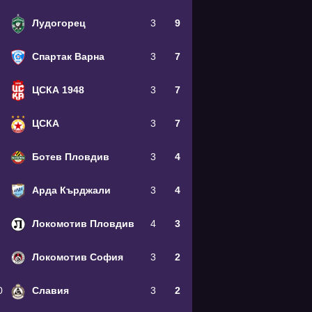
Лудогорец
3
9
Спартак Варна
3
7
ЦСКА 1948
3
7
ЦСКА
3
7
Ботев Пловдив
3
4
Арда Кърджали
3
4
Локомотив Пловдив
4
3
Локомотив София
3
2
0
Славия
3
2