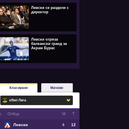
Левски се раздели с
директор
Левски отряза
балкански гранд за
Акрам Бурас
Класиране
Мачове
№
Oтбор
М
Т
Левски
4
12