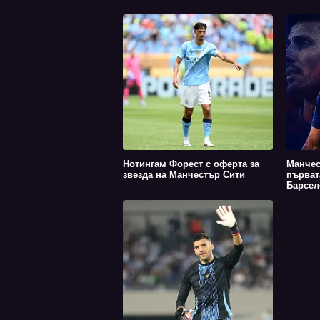
Нотингам Форест с оферта за
Манчес
звезда на Манчестър Сити
първат
Барсело