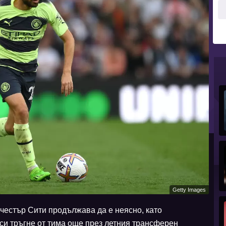
Getty Images
естър Сити продължава да е неясно, като
си тръгне от тима още през летния трансферен