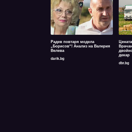
Радев повтаря модела
Цената
„Борисов“! Анализ на Валерия
Врачан
Велева
двойно
декар
darik.bg
dbr.bg