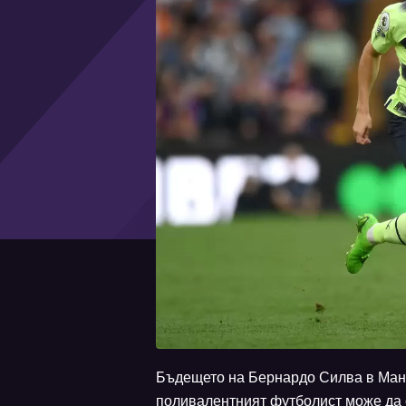
Бъдещето на Бернардо Силва в Манч
поливалентният футболист може да 