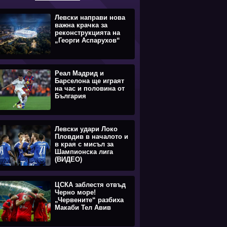
Левски направи нова
важна крачка за
реконструкцията на
„Георги Аспарухов“
Реал Мадрид и
Барселона ще играят
на час и половина от
България
Левски удари Локо
Пловдив в началото и
в края с мисъл за
Шампионска лига
(ВИДЕО)
ЦСКА заблестя отвъд
Черно море!
„Червените“ разбиха
Макаби Тел Авив