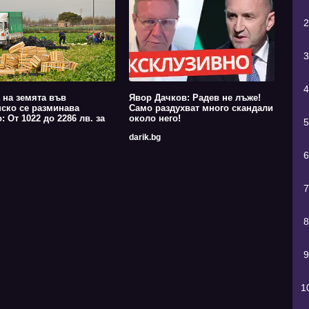
2
3
4
 на земята във
Явор Дачков: Радев не лъже!
ско се разминава
Само раздухват много скандали
: От 1022 до 2286 лв. за
около него!
5
darik.bg
6
7
8
9
1