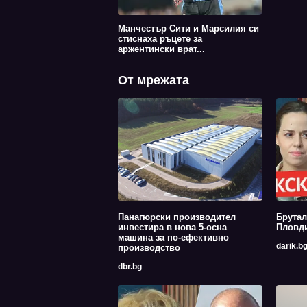
Манчестър Сити и Марсилия си
стиснаха ръцете за
аржентински врат...
От мрежата
Панагюрски производител
Брутал
инвестира в нова 5-осна
Пловди
машина за по-ефективно
darik.b
производство
dbr.bg