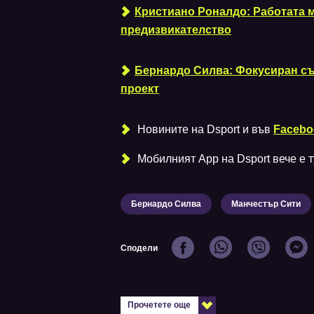
Кристиано Роналдо: Работата м
предизвикателство
Бернардо Силва: Фокусиран съм
проект
Новините на Dsport и във
Facebo
Мобилният Аpp на Dsport вече е ту
Бернардо Силва
Манчестър Сити
Сподели
Прочетете още