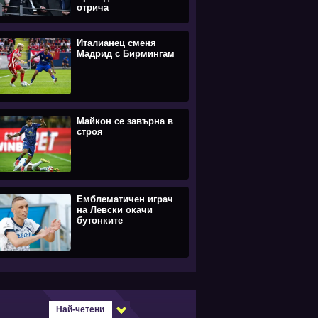
отрича
Италианец сменя
Мадрид с Бирмингам
Майкон се завърна в
строя
Емблематичен играч
на Левски окачи
бутонките
Най-четени