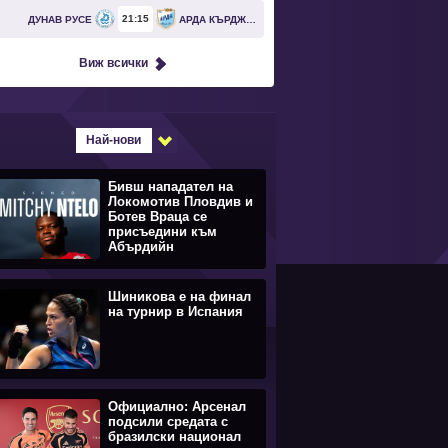
21
15
ДУНАВ РУСЕ
АРДА КЪРДЖАЛИ
Виж всички
Най-нови
Бивш нападател на
Локомотив Пловдив и
Ботев Враца се
присъедини към
Абърдийн
Шиникова е на финал
на турнир в Испания
Официално: Арсенал
подсили средата с
бразилски национал