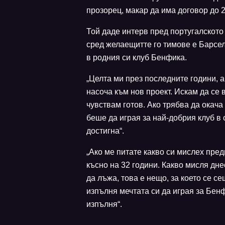
прозорец, макар да има договор до 2
Той даде интерв пред португалското 
сред желаещитте го тимове е Барсел
в родния си клуб Бенфика.
„Целта ми през последните години, а
насоча към нов проект. Искам да се 
чувствам готов. Ако трябва да окача
беше да играя за най-добрия клуб в 
достигна“.
„Ако ме питате какво си мислех пред
късно на 32 години. Какво мисля дн
да лъжа, това е нещо, за което се с
изпълня мечтата си да играя за Бенфи
изпълня“.