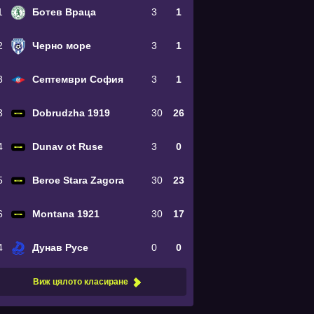
1
Ботев Враца
3
1
2
Черно море
3
1
3
Септември София
3
1
3
Dobrudzha 1919
30
26
4
Dunav ot Ruse
3
0
5
Beroe Stara Zagora
30
23
6
Montana 1921
30
17
4
Дунав Русе
0
0
Виж цялото класиране