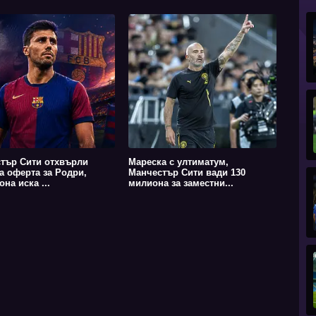
тър Сити отхвърли
Мареска с ултиматум,
а оферта за Родри,
Манчестър Сити вади 130
на иска ...
милиона за заместни...