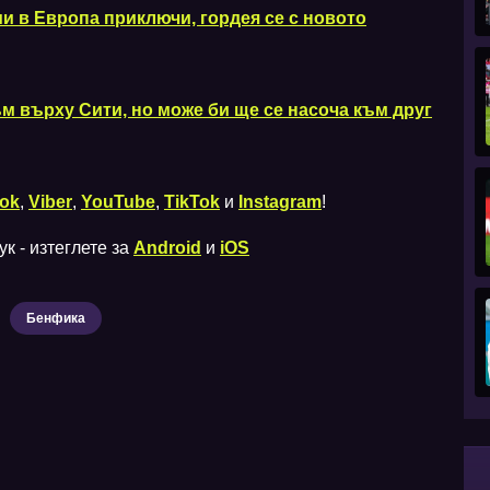
и в Европа приключи, гордея се с новото
 върху Сити, но може би ще се насоча към друг
ok
,
Viber
,
YouTube
,
TikTok
и
Instagram
!
к - изтеглете за
Android
и
iOS
Бенфика