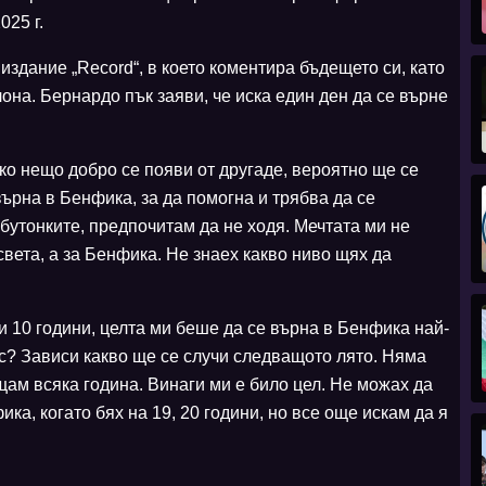
025 г.
издание „Record“, в което коментира бъдещето си, като
она. Бернардо пък заяви, че иска един ден да се върне
ко нещо добро се появи от другаде, вероятно ще се
върна в Бенфика, за да помогна и трябва да се
 бутонките, предпочитам да не ходя. Мечтата ми не
света, а за Бенфика. Не знаех какво ниво щях да
и 10 години, целта ми беше да се върна в Бенфика най-
ес? Зависи какво ще се случи следващото лято. Няма
ещам всяка година. Винаги ми е било цел. Не можах да
ка, когато бях на 19, 20 години, но все още искам да я