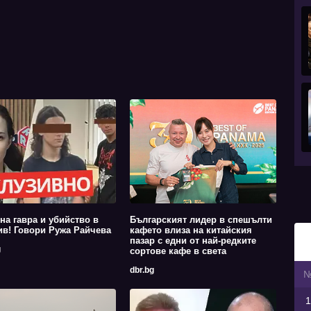
на гавра и убийство в
Българският лидер в спешълти
в! Говори Ружа Райчева
кафето влиза на китайския
пазар с едни от най-редките
g
сортове кафе в света
dbr.bg
1