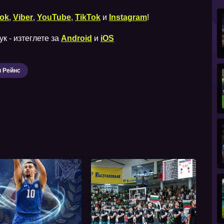
ok
,
Viber
,
YouTube
,
TikTok
и
Instagram
!
к - изтеглете за
Android
и
iOS
 Рейнс