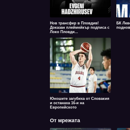
Нов трансфер в Пловдив!
БК Лев
Доказан плеймейкър подписа с
поднов
Локо Пловди...
Юношите загубиха от Словакия
и останаха 16-и на
Европейското
От мрежата