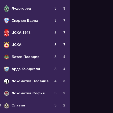
Лудогорец
3
9
Спартак Варна
3
7
ЦСКА 1948
3
7
ЦСКА
3
7
Ботев Пловдив
3
4
Арда Кърджали
3
4
Локомотив Пловдив
4
3
Локомотив София
3
2
0
Славия
3
2