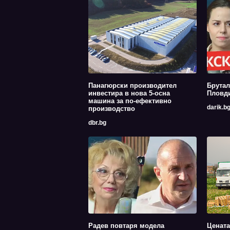
Панагюрски производител
Брутал
инвестира в нова 5-осна
Пловди
машина за по-ефективно
darik.b
производство
dbr.bg
Радев повтаря модела
Цената