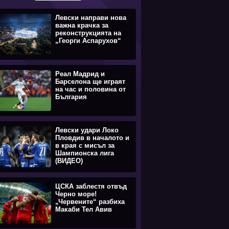
Левски направи нова
важна крачка за
реконструкцията на
„Георги Аспарухов“
Реал Мадрид и
Барселона ще играят
на час и половина от
България
Левски удари Локо
Пловдив в началото и
в края с мисъл за
Шампионска лига
(ВИДЕО)
ЦСКА заблестя отвъд
Черно море!
„Червените“ разбиха
Макаби Тел Авив