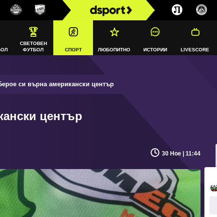
СВЕТОВЕН
БОЛ
ФУТБОЛ
СПОРТ
ЛЮБОПИТНО
ИСТОРИИ
LIVESCORE
ерое си върна американски център
кански център
30 Ное | 11:44