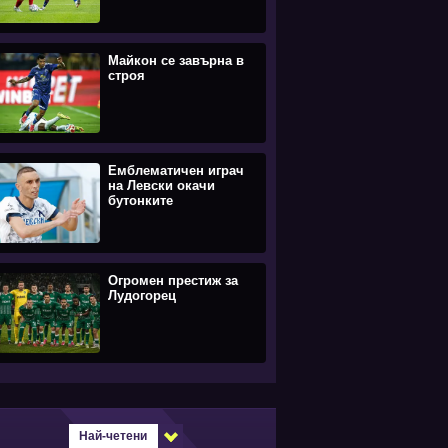
Майкон се завърна в
строя
Емблематичен играч
на Левски окачи
бутонките
Огромен престиж за
Лудогорец
Най-четени