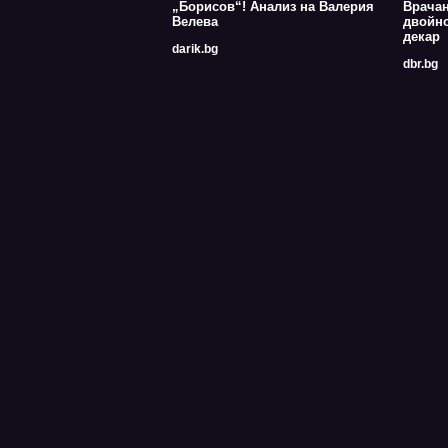
„Борисов“! Анализ на Валерия
Врачан
Велева
двойно
декар
darik.bg
dbr.bg