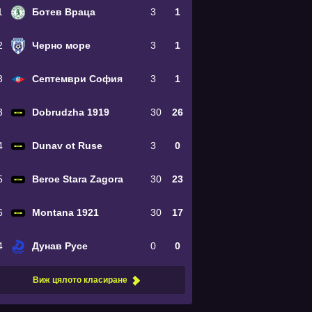
1
Ботев Враца
3
1
2
Черно море
3
1
3
Септември София
3
1
3
Dobrudzha 1919
30
26
4
Dunav ot Ruse
3
0
5
Beroe Stara Zagora
30
23
6
Montana 1921
30
17
4
Дунав Русе
0
0
Виж цялото класиране