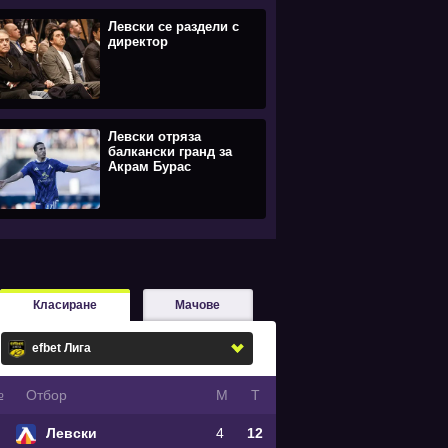
Левски се раздели с
директор
Левски отряза
балкански гранд за
Акрам Бурас
Класиране
Мачове
№
Oтбор
М
Т
Левски
4
12