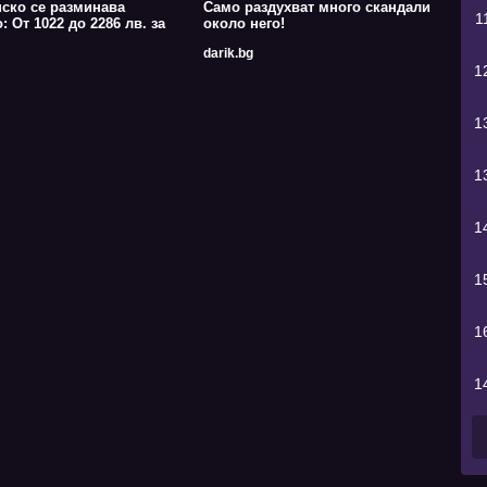
ско се разминава
Само раздухват много скандали
1
: От 1022 до 2286 лв. за
около него!
darik.bg
1
1
1
1
1
1
1