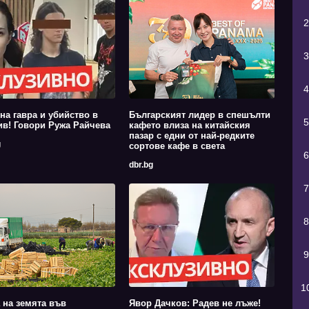
2
3
4
на гавра и убийство в
Българският лидер в спешълти
5
в! Говори Ружа Райчева
кафето влиза на китайския
пазар с едни от най-редките
g
сортове кафе в света
6
dbr.bg
7
8
9
1
 на земята във
Явор Дачков: Радев не лъже!