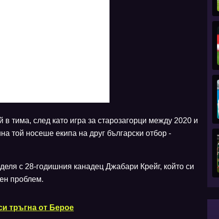
 в тима, след като игра за старозагорци между 2020 и
ина той носеше екипа на друг български отбор -
зделя с 28-годишния канадец Джабари Крейг, който си
ен проблем.
си тръгна от Берое