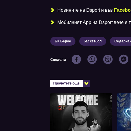
Новините на Dsport и във
Facebo
Мобилният Аpp на Dsport вече е ту
БК Берое
баскетбол
Седариан
Сподели
Прочетете още