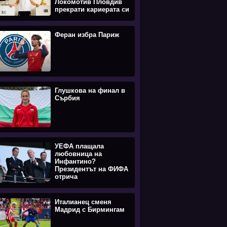
Локомотив Пловдив
прекрати кариерата си
Феран избра Париж
Глушкова на финал в
Сърбия
УЕФА плащала
любовница на
Инфантино?
Президентът на ФИФА
отрича
Италианец сменя
Мадрид с Бирмингам