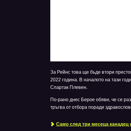
За Рейнс това ще бъде втори престой
2022 година. В началото на тази год
Спартак Плевен.
По-рано днес Берое обяви, че се ра
тръгва от отбора поради здравослов
Само след три месеца канадец 