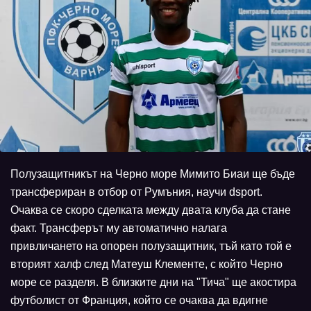
Полузащитникът на Черно море Мимито Биаи ще бъде
трансфериран в отбор от Румъния, научи dsport.
Очаква се скоро сделката между двата клуба да стане
факт. Трансферът му автоматично налага
привличането на опорен полузащитник, тъй като той е
вторият халф след Матеуш Клементе, с който Черно
море се разделя. В близките дни на "Тича" ще акостира
футболист от Франция, който се очаква да вдигне