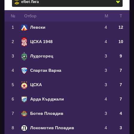
№
Oтбор
М
Т
1
Левски
4
12
2
ЦСКА 1948
4
10
3
Лудогорец
3
9
4
Спартак Варна
3
7
5
ЦСКА
3
7
6
Арда Кърджали
4
7
7
Ботев Пловдив
3
4
8
Локомотив Пловдив
4
3