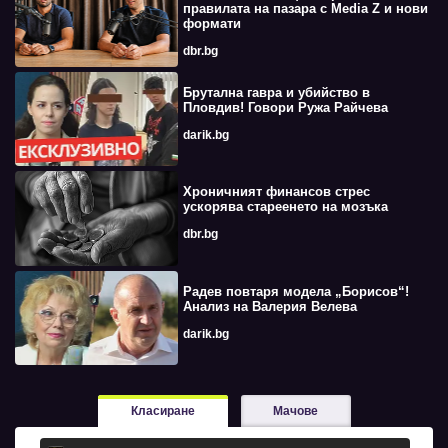
правилата на пазара с Media Z и нови
формати
dbr.bg
Брутална гавра и убийство в
Пловдив! Говори Ружа Райчева
darik.bg
Хроничният финансов стрес
ускорява стареенето на мозъка
dbr.bg
Радев повтаря модела „Борисов“!
Анализ на Валерия Велева
darik.bg
Класиране
Мачове