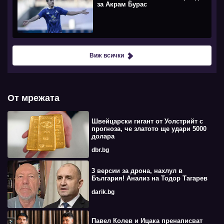
за Акрам Бурас
Виж всички
От мрежата
Швейцарски гигант от Уолстрийт с
прогноза, че златото ще удари 5000
долара
dbr.bg
3 версии за дрона, нахлул в
България! Анализ на Тодор Тагарев
darik.bg
Павел Колев и Ицака пренаписват