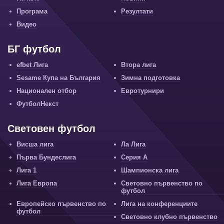
Програма
Резултати
Видео
БГ футбол
efbet Лига
Втора лига
Sesame Купа на България
Зимна подготовка
Национален отбор
Евротурнири
ФутболНекст
Световен футбол
Висша лига
Ла Лига
Първа Бундеслига
Серия А
Лига 1
Шампионска лига
Лига Европа
Световно първенство по
футбол
Европейско първенство по
Лига на конференциите
футбол
Световно клубно първенство