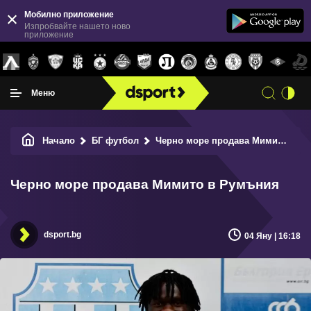
Мобилно приложение
Изпробвайте нашето ново
приложение
Меню
Начало
БГ футбол
Черно море продава Мимито в Румъния
Черно море продава Мимито в Румъния
dsport.bg
04 Яну | 16:18