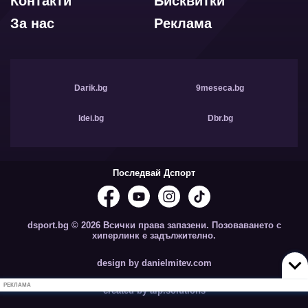
Контакти
Бисквитки
За нас
Реклама
Darik.bg
9meseca.bg
Idei.bg
Dbr.bg
Последвай Дспорт
dsport.bg © 2026 Всички права запазени. Позоваването с
хиперлинк е задължително.
design by danielmitev.com
РЕКЛАМА
created by aip.solutions