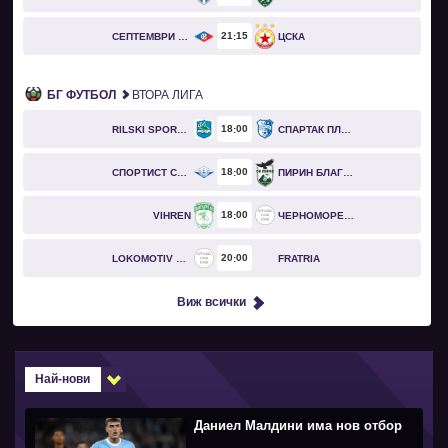
21
15
СЕПТЕМВРИ СОФИЯ
ЦСКА
БГ ФУТБОЛ
ВТОРА ЛИГА
18
00
RILSKI SPORTIST
СПАРТАК ПЛЕВЕН
18
00
СПОРТИСТ СВОГЕ
ПИРИН БЛАГОЕВГРАД
18
00
VIHREN
ЧЕРНОМОРЕЦ БУРГАС
20
00
LOKOMOTIV GO
FRATRIA
Виж всички
Най-нови
Даниел Малдини има нов отбор