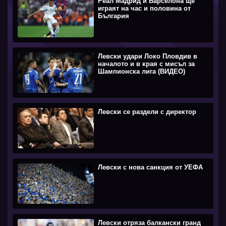
Реал Мадрид и Барселона ще
играят на час и половина от
България
Левски удари Локо Пловдив в
началото и в края с мисъл за
Шампионска лига (ВИДЕО)
Левски се раздели с директор
Левски с нова санкция от УЕФА
Левски отряза балкански гранд