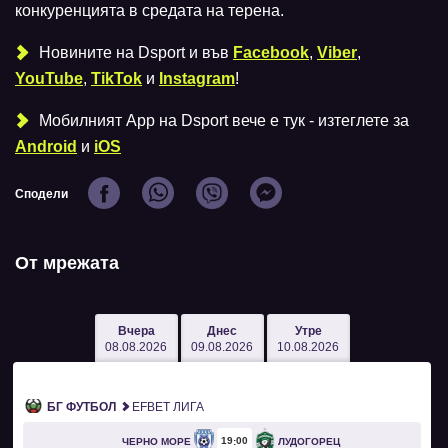
конкуренцията в средата на терена.
Новините на Dsport и във
Facebook
,
Viber
,
YouTube
,
TikTok
и
Instagram
!
Мобилният Аpp на Dsport вече е тук - изтеглете за
Android
и
iOS
Сподели
От мрежата
Вчера
Днес
Утре
08.08.2026
09.08.2026
10.08.2026
БГ ФУТБОЛ
EFBET ЛИГА
19
00
ЧЕРНО МОРЕ
ЛУДОГОРЕЦ