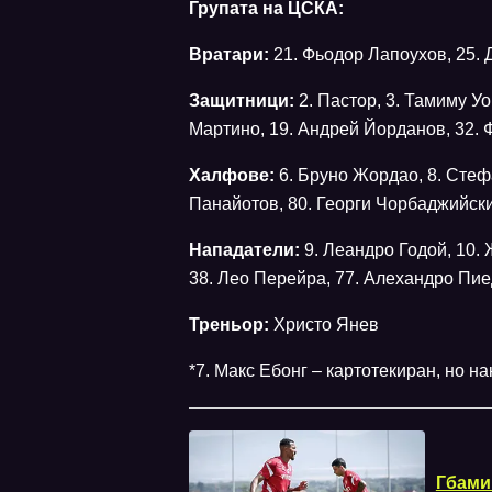
Групата на ЦСКА:
Вратари:
21. Фьодор Лапоухов, 25.
Защитници:
2. Пастор, 3. Тамиму Уо
Мартино, 19. Андрей Йорданов, 32. 
Халфове:
6. Бруно Жордао, 8. Стеф
Панайотов, 80. Георги Чорбаджийски
Нападатели:
9. Леандро Годой, 10.
38. Лео Перейра, 77. Алехандро Пи
Треньор:
Христо Янев
*7. Макс Ебонг – картотекиран, но н
Гбами