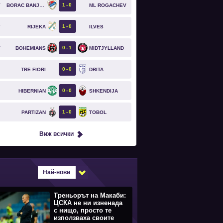
1
0
BORAC BANJA LUKA
ML ROGACHEV
T
1
0
RIJEKA
ILVES
T
0
1
BOHEMIANS
MIDTJYLLAND
T
0
0
TRE FIORI
DRITA
`
0
0
HIBERNIAN
SHKENDIJA
`
1
0
PARTIZAN
TOBOL
`
Виж всички
Най-нови
Треньорът на Макаби:
ЦСКА не ни изненада
с нищо, просто те
използваха своите