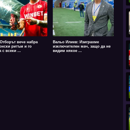
 Отборът вече набра
Вальо Илиев: Изиграхме
нски ритъм и го
изключителен мач, защо да не
 с всеки ...
видим някое ...