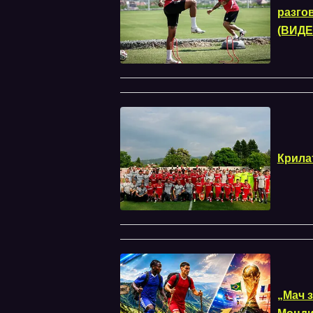
разго
(ВИДЕ
Крила
„Мач з