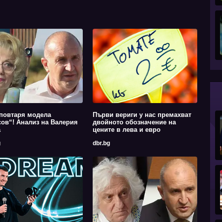
повтаря модела
Първи вериги у нас премахват
ов“! Анализ на Валерия
двойното обозначение на
а
цените в лева и евро
g
dbr.bg