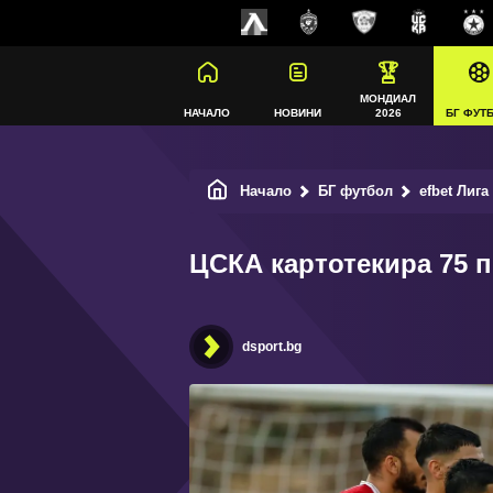
МОНДИАЛ
НАЧАЛО
НОВИНИ
2026
БГ ФУТ
Начало
БГ футбол
efbet Лига
ЦСКА картотекира 75 п
dsport.bg