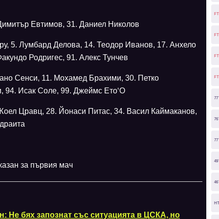
FT
 Димитър Евтимов, 31. Даниел Николов
FT
ру, 5. Лумбард Делова, 14. Теодор Иванов, 17. Анхело
Факундо Родригес, 91. Алекс Тунчев
FT
ано Сенси, 11. Мохамед Брахими, 30. Петко
FT
, 94. Исак Соле, 99. Джеймс Ето‘О
77
 Жоел Цравц, 28. Йонаси Питас, 34. Васил Каймаканов,
76
едраита
77
49
аказан за първия мач
46
H
н: Не бях запознат със ситуацията в ЦСКА, но