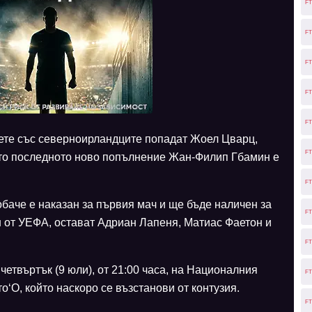
FT
FT
FT
FT
FT
вете със северноирландците попадат Жоел Цварц,
FT
то последното ново попълнение Жан-Филип Гбамин е
FT
обаче е наказан за първия мач и ще бъде наличен за
FT
н от УЕФА, остават Адриан Лапеня, Матиас Фаетон и
FT
 четвъртък (9 юли), от 21:00 часа, на Националния
FT
о‘О, който наскоро се възстанови от контузия.
FT