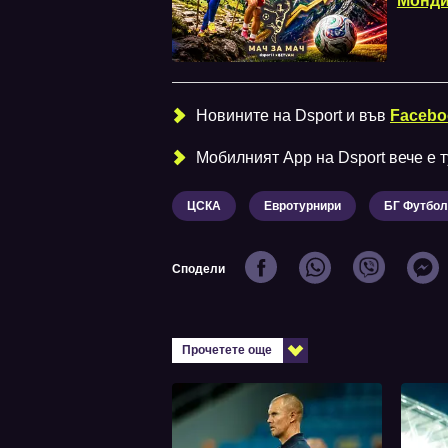
Монди
Новините на Dsport и във
Facebo
Мобилният Аpp на Dsport вече е ту
ЦСКА
Евротурнири
БГ Футбол
Сподели
Прочетете още