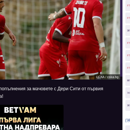
FT
FT
38
FT
FT
FT
ЦСКА / cska.bg
88
и попълнения за мачовете с Дери Сити от първия
74
а!
36