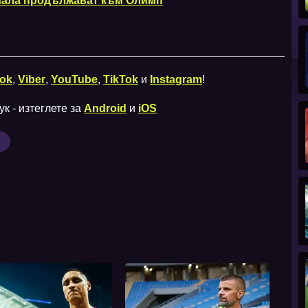
ала продължават към Олимп
ok
,
Viber
,
YouTube
,
TikTok
и
Instagram
!
к - изтеглете за
Android
и
iOS