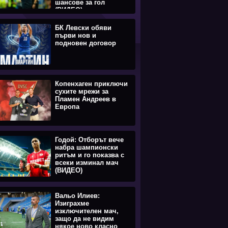
шансове за гол
(ВИДЕО)
БК Левски обяви
първи нов и
подновен договор
Копенхаген приключи
сухите мрежи за
Пламен Андреев в
Европа
Годой: Отборът вече
набра шампионски
ритъм и го показва с
всеки изминал мач
(ВИДЕО)
Вальо Илиев:
Изиграхме
изключителен мач,
защо да не видим
някое ново класно