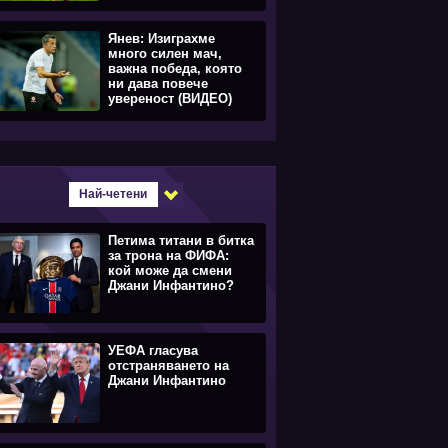
Янев: Изиграхме
много силен мач,
важна победа, която
ни дава повече
увереност (ВИДЕО)
Най-четени
Петима титани в битка
за трона на ФИФА:
кой може да смени
Джани Инфантино?
УЕФА гласува
отстраняването на
Джани Инфантино