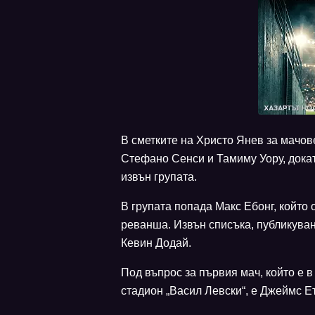
В сметките на Христо Янев за мачо
Стефано Сенси и Тамиму Уору, дока
извън групата.
В групата попада Макс Ебонг, който 
реванша. Извън списъка, публикува
Кевин Додай.
Под въпрос за първия мач, който е в
стадион „Васил Левски“, е Джеймс Ет