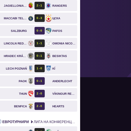
2
1
JAGIELLONIA BIAŁYSTOK
RANGERS
0
3
MACCABI TEL AVIV
ЦСКА
0
0
SALZBURG
PAFOS
`
1
1
LINCOLN RED IMPS
OMONIA NICOSIA
0
1
HRADEC KRÁLOVÉ
BESIKTAS
1
0
LECH POZNAŃ
KÍ
0
1
PAOK
ANDERLECHT
`
2
0
THUN
VÍKINGUR REYKJAVÍK
`
2
0
BENFICA
HEARTS
`
ЕВРОТУРНИРИ
ЛИГА НА КОНФЕРЕНЦИИТЕ