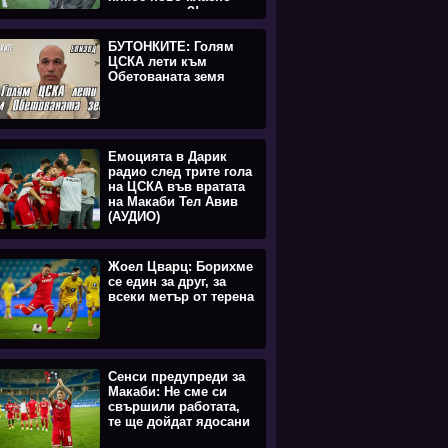
попълнение?!
(ВИДЕО)
БУТОНКИТЕ: Голям
ЦСКА лети към
Обетованата земя
Емоцията в Дарик
радио след трите гола
на ЦСКА във вратата
на Макаби Тел Авив
(АУДИО)
Жоел Цварц: Борихме
се един за друг, за
всеки метър от терена
Сенси предупреди за
Макаби: Не сме си
свършили работата,
те ще дойдат ядосани