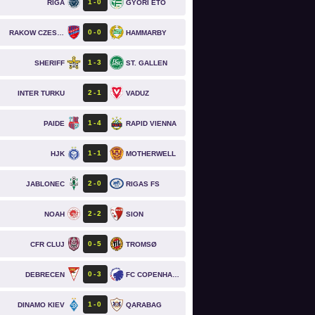
1
0
RIGA
GYŐRI ETO
0
0
RAKOW CZESTOCHOWA
HAMMARBY
1
3
SHERIFF
ST. GALLEN
2
1
INTER TURKU
VADUZ
1
4
PAIDE
RAPID VIENNA
1
1
HJK
MOTHERWELL
2
0
JABLONEC
RIGAS FS
2
2
NOAH
SION
0
5
CFR CLUJ
TROMSØ
0
3
DEBRECEN
FC COPENHAGEN
1
0
DINAMO KIEV
QARABAG