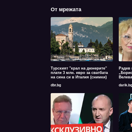
От мрежата
Турският "крал на дюнерите"
Радев 
плати 3 млн. евро за сватбата
„Борис
на сина си в Италия (снимки)
Велев
dbr.bg
darik.b