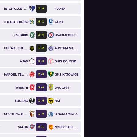
2
0
INTER CLUB D'ESCALDES
FLORA
0
1
IFK GÖTEBORG
GENT
2
5
ZALGIRIS
HAJDUK SPLIT
1
2
BEITAR JERUSALEM
AUSTRIA VIENNA
3
0
AJAX
SHELBOURNE
`
2
0
HAPOEL TEL AVIV
GKS KATOWICE
`
5
0
TWENTE
DAC 1904
`
1
0
LUGANO
NSÍ
`
1
0
SPORTING BRAGA
DINAMO MINSK
`
0
1
VALUR
NORDSJÆLLAND
T