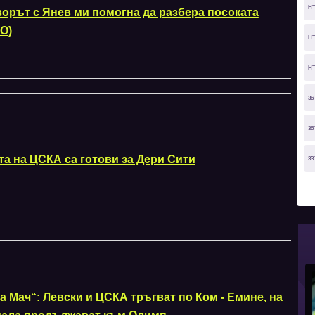
H
ворът с Янев ми помогна да разбера посоката
О)
H
H
36
36
та на ЦСКА са готови за Дери Сити
33
а Мач“: Левски и ЦСКА тръгват по Ком - Емине, на