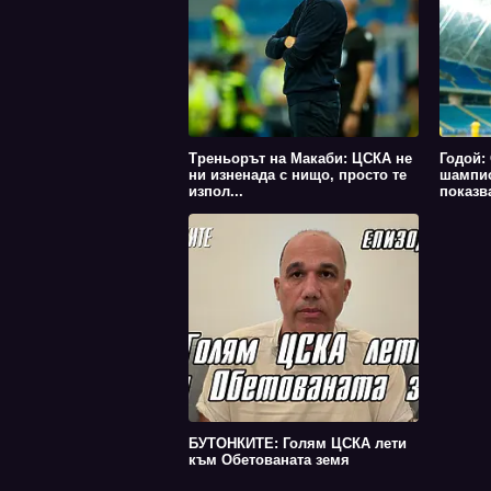
Треньорът на Макаби: ЦСКА не
Годой:
ни изненада с нищо, просто те
шампио
изпол...
показва
БУТОНКИТЕ: Голям ЦСКА лети
към Обетованата земя