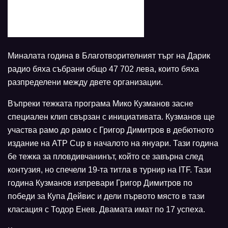
Миналата година в Благотворителният търг на Дарик
радио бяха събрани общо 47 702 лева, които бяха
разпределени между двете организации.
Въпреки тежката програма Мико Кузманов засне
специален клип свързан с инициативата. Кузманов ще
участва рамо до рамо с Григор Димитров в дебютното
издание на ATP Cup в началото на януари. Тази година
бе тежка за пловдивчанинът, който се завърна след
контузия, но спечели 19-та титла в турнир на ITF. Тази
година Кузманов изпревари Григор Димитров по
победи за Купа Дейвис и дели първото място в тази
класация с Тодор Енев. Двамата имат по 17 успеха.