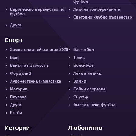
футбол
Европейско първенство по
Лига на конференциите
футбол
Световно клубно първенство
Други
Спорт
Зимни олимпийски игри 2026
Баскетбол
Бокс
Тенис
Вдигане на тежести
Волейбол
Формула 1
Лека атлетика
Художествена гимнастика
Зимни
Моторни
Бойни спортове
Плуване
Снукър
Други
Американски футбол
Ръгби
Истории
Любопитно