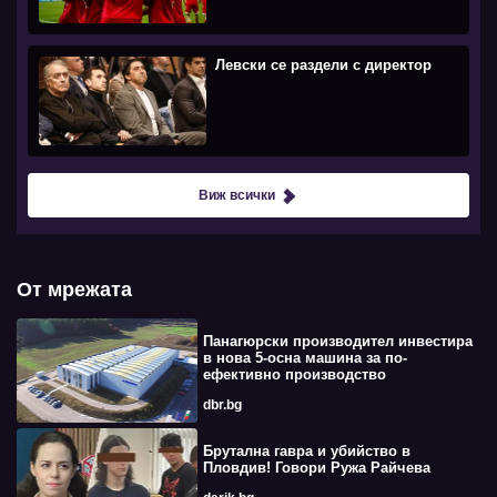
Левски се раздели с директор
Виж всички
От мрежата
Панагюрски производител инвестира
в нова 5-осна машина за по-
ефективно производство
dbr.bg
Брутална гавра и убийство в
Пловдив! Говори Ружа Райчева