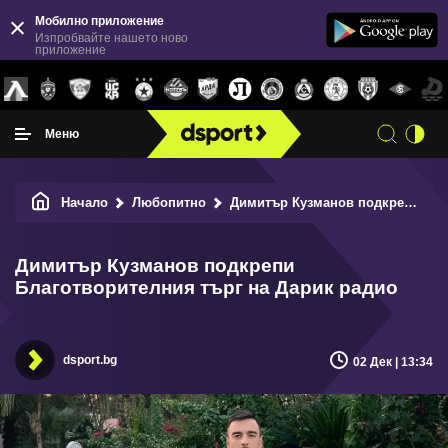
Мобилно приложение
Изпробвайте нашето ново
приложение
Меню
Начало
Любопитно
Димитър Кузманов подкрепи Благотворителния търг на Дарик радио
Димитър Кузманов подкрепи
Благотворителния търг на Дарик радио
dsport.bg
02 Дек | 13:34