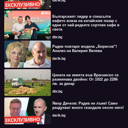
darik.bg
Българският лидер в спешълти
кафето влиза на китайския пазар с
едни от най-редките сортове кафе в
света
dbr.bg
Радев повтаря модела „Борисов“!
Анализ на Валерия Велева
darik.bg
Цената на земята във Врачанско се
разминава двойно: От 1022 до 2286
лв. за декар
dbr.bg
Явор Дачков: Радев не лъже! Само
раздухват много скандали около него!
darik.bg