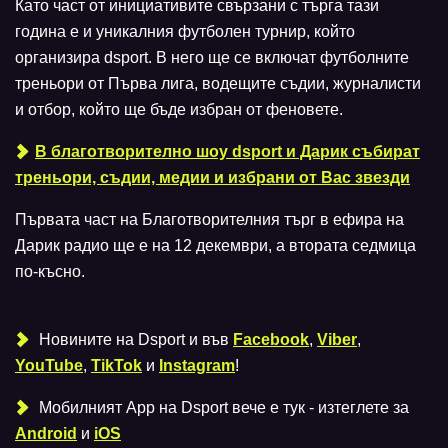
Като част от инициативите свързани с търга тази
година е и уникалния футболен турнир, който
организира dsport. В него ще се включат футболните
треньори от Първа лига, водещите съдии, журналисти
и отбор, който ще бъде избран от феновете.
В благотворително шоу dsport и Дарик събират
треньори, съдии, медии и избрани от Вас звезди
Първата част на Благотворителния търг в ефира на
Дарик радио ще е на 12 декември, а втората седмица
по-късно.
Новините на Dsport и във
Facebook
,
Viber
,
YouTube
,
TikTok
и
Instagram
!
Мобилният Аpp на Dsport вече е тук - изтеглете за
Android
и
iOS