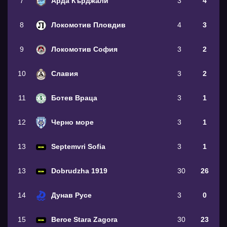
7
Арда Кърджали
3
4
8
Локомотив Пловдив
4
3
9
Локомотив София
3
2
10
Славия
3
2
11
Ботев Враца
3
1
12
Черно море
3
1
13
Septemvri Sofia
3
1
13
Dobrudzha 1919
30
26
14
Дунав Русе
3
0
15
Beroe Stara Zagora
30
23