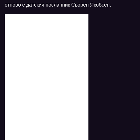
отново е датския посланник Сьорен Якобсен.