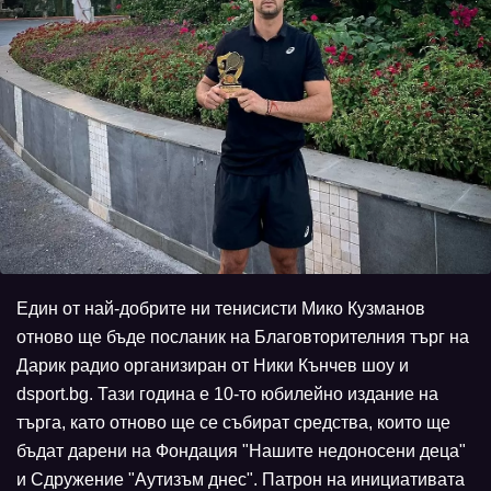
Един от най-добрите ни тенисисти Мико Кузманов
отново ще бъде посланик на Благовторителния търг на
Дарик радио организиран от Ники Кънчев шоу и
dsport.bg. Тази година е 10-то юбилейно издание на
търга, като отново ще се събират средства, които ще
бъдат дарени на Фондация "Нашите недоносени деца"
и Сдружение "Аутизъм днес". Патрон на инициативата