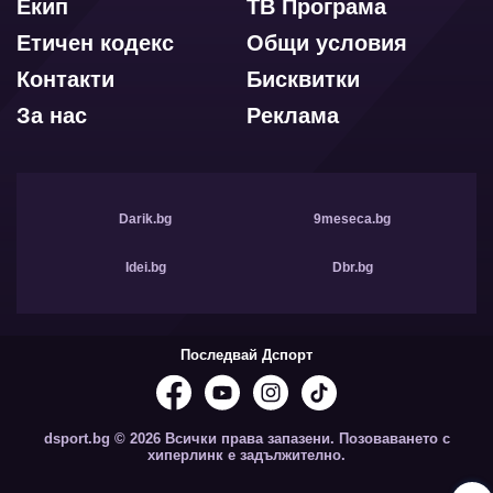
Екип
ТВ Програма
Етичен кодекс
Общи условия
Контакти
Бисквитки
За нас
Реклама
Darik.bg
9meseca.bg
Idei.bg
Dbr.bg
Последвай Дспорт
dsport.bg © 2026 Всички права запазени. Позоваването с
хиперлинк е задължително.