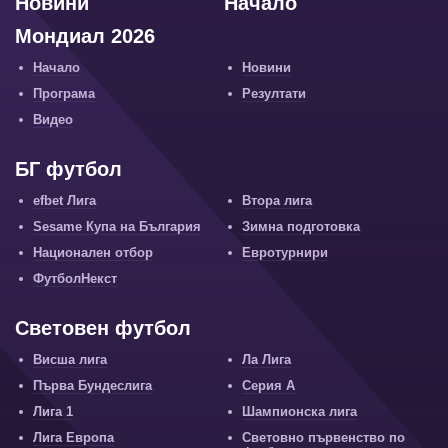
Новини
Начало
Мондиал 2026
Начало
Новини
Програма
Резултати
Видео
БГ футбол
efbet Лига
Втора лига
Sesame Купа на България
Зимна подготовка
Национален отбор
Евротурнири
ФутболНекст
Световен футбол
Висша лига
Ла Лига
Първа Бундеслига
Серия А
Лига 1
Шампионска лига
Лига Европа
Световно първенство по