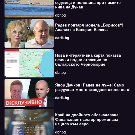
седмица и половина при ниските
нива на Дунав
dbr.bg
Радев повтаря модела „Борисов“!
Анализ на Валерия Велева
darik.bg
Нова интерактивна карта показва
всички водни атракции по
българското Черноморие
dbr.bg
Явор Дачков: Радев не лъже! Само
раздухват много скандали около него!
darik.bg
Край на двойното обозначаване:
Финансовият сектор преминава
изцяло към евро
dbr.bg