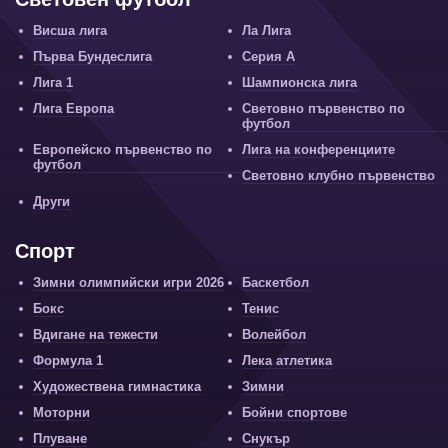
Висша лига
Ла Лига
Първа Бундеслига
Серия А
Лига 1
Шампионска лига
Лига Европа
Световно първенство по
футбол
Европейско първенство по
Лига на конференциите
футбол
Световно клубно първенство
Други
Спорт
Зимни олимпийски игри 2026
Баскетбол
Бокс
Тенис
Вдигане на тежести
Волейбол
Формула 1
Лека атлетика
Художествена гимнастика
Зимни
Моторни
Бойни спортове
Плуване
Снукър