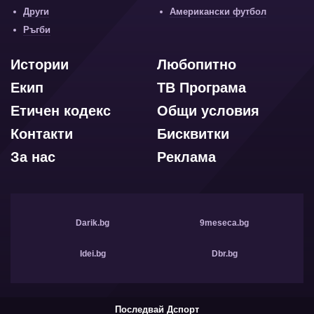
Други
Американски футбол
Ръгби
Истории
Любопитно
Екип
ТВ Програма
Етичен кодекс
Общи условия
Контакти
Бисквитки
За нас
Реклама
Darik.bg
9meseca.bg
Idei.bg
Dbr.bg
Последвай Дспорт