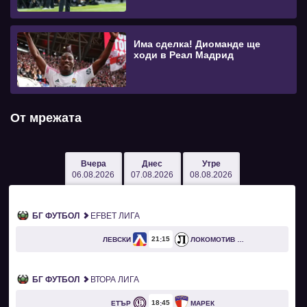
Има сделка! Диоманде ще
ходи в Реал Мадрид
От мрежата
Вчера
Днес
Утре
06.08.2026
07.08.2026
08.08.2026
БГ ФУТБОЛ
EFBET ЛИГА
21
15
ЛЕВСКИ
ЛОКОМОТИВ ПЛОВДИВ
БГ ФУТБОЛ
ВТОРА ЛИГА
18
45
ЕТЪР
МАРЕК