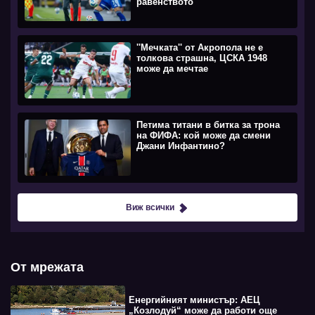
равенството
''Мечката'' от Акропола не е
толкова страшна, ЦСКА 1948
може да мечтае
Петима титани в битка за трона
на ФИФА: кой може да смени
Джани Инфантино?
Виж всички
От мрежата
Енергийният министър: АЕЦ
„Козлодуй“ може да работи още