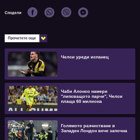
Сподели
Прочетете още
Челси уреди испанец
Чаби Алонсо намери
''липсващото парче'', Челси
плаща 60 милиона
Голямото разчистване в
Западен Лондон вече започна