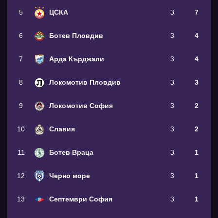
5
ЦСКА
3
7
6
Ботев Пловдив
3
4
7
Арда Кърджали
3
4
8
Локомотив Пловдив
3
3
9
Локомотив София
3
2
10
Славия
3
2
11
Ботев Враца
3
1
12
Черно море
3
1
13
Септември София
3
1