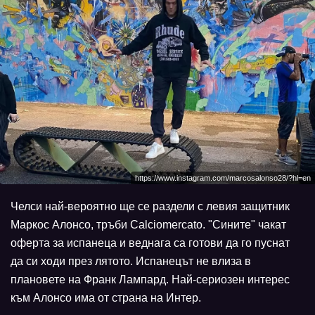
https://www.instagram.com/marcosalonso28/?hl=en
Челси най-вероятно ще се раздели с левия защитник
Маркос Алонсо, тръби Calciomercato. "Сините" чакат
оферта за испанеца и веднага са готови да го пуснат
да си ходи през лятото. Испанецът не влиза в
плановете на Франк Лампард. Най-сериозен интерес
към Алонсо има от страна на Интер.