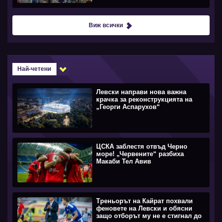
Виж всички
Най-четени
Левски направи нова важна
крачка за реконструкцията на
„Георги Аспарухов“
ЦСКА заблестя отвъд Черно
море! „Червените“ разбиха
Макаби Тел Авив
Треньорът на Кайрат похвали
феновете на Левски и обясни
защо отборът му не е стигнал до