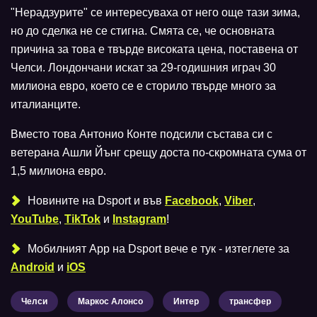
"Нерадзурите" се интересуваха от него още тази зима,
но до сделка не се стигна. Смята се, че основната
причина за това е твърде високата цена, поставена от
Челси. Лондончани искат за 29-годишния играч 30
милиона евро, което се е сторило твърде много за
италианците.
Вместо това Антонио Конте подсили състава си с
ветерана Ашли Йънг срещу доста по-скромната сума от
1,5 милиона евро.
Новините на Dsport и във
Facebook
,
Viber
,
YouTube
,
TikTok
и
Instagram
!
Мобилният Аpp на Dsport вече е тук - изтеглете за
Android
и
iOS
Челси
Маркос Алонсо
Интер
трансфер