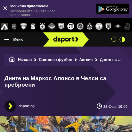
Мобилно приложение
Изпробвайте нашето ново
приложение
Меню
Начало
Световен футбол
Англия
Дните на Маркос Алонсо в Челси са преброени
Дните на Маркос Алонсо в Челси са
преброени
dsport.bg
22 Фев | 10:00