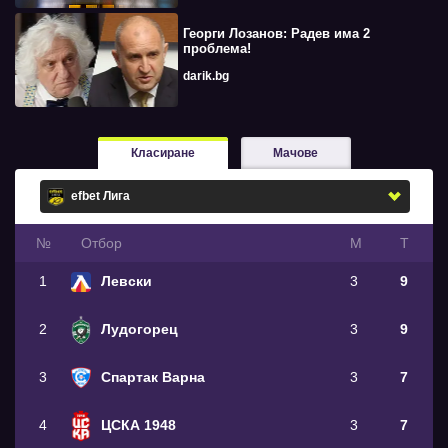
Георги Лозанов: Радев има 2
проблема!
darik.bg
Класиране
Мачове
№
Oтбор
М
Т
1
Левски
3
9
2
Лудогорец
3
9
3
Спартак Варна
3
7
4
ЦСКА 1948
3
7