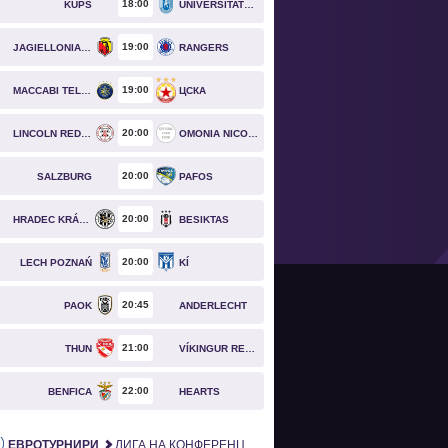
18
00
KUPS
UNIVERSITATEA CRAIOVA
19
00
JAGIELLONIA BIAŁYSTOK
RANGERS
19
00
MACCABI TEL AVIV
ЦСКА
20
00
LINCOLN RED IMPS
OMONIA NICOSIA
20
00
SALZBURG
PAFOS
20
00
HRADEC KRÁLOVÉ
BESIKTAS
20
00
LECH POZNAŃ
KÍ
20
45
PAOK
ANDERLECHT
21
00
THUN
VÍKINGUR REYKJAVÍK
22
00
BENFICA
HEARTS
ЕВРОТУРНИРИ
ЛИГА НА КОНФЕРЕНЦИИТЕ