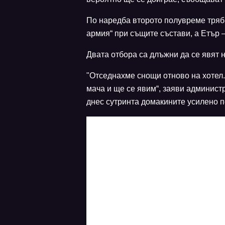
По наредба второто полувреме трябв
армия“ при същите състави, а Етър –
Двата отбора са длъжни да се явят 
"Отседнахме снощи отново на хотел.
мача и ще се явим“, заяви админист
днес сутринта домакините усилено п