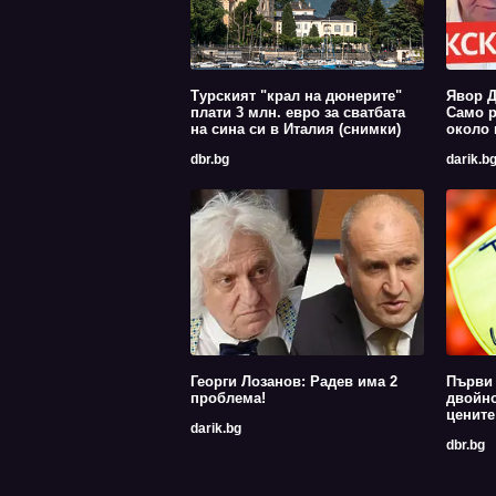
Турският "крал на дюнерите"
Явор Д
плати 3 млн. евро за сватбата
Само р
на сина си в Италия (снимки)
около 
dbr.bg
darik.b
Георги Лозанов: Радев има 2
Първи 
проблема!
двойно
цените
darik.bg
dbr.bg