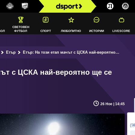
СВЕТОВЕН
БОЛ
ФУТБОЛ
СПОРТ
ЛЮБОПИТНО
ИСТОРИИ
LIVESCORE
Етър
Етър: На този етап мачът с ЦСКА най-вероятно ще се доиграе
чът с ЦСКА най-вероятно ще се
26 Ное | 14:45