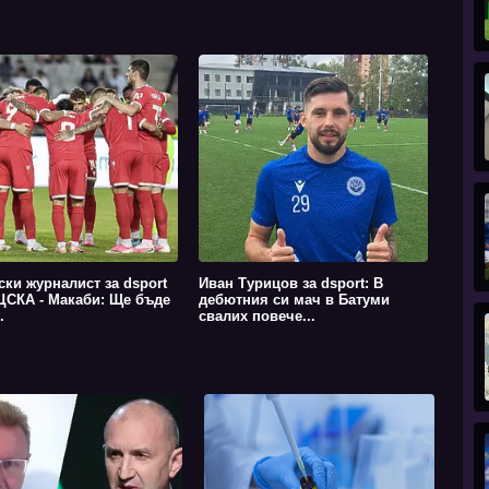
ски журналист за dsport
Иван Турицов за dsport: В
ЦСКА - Макаби: Ще бъде
дебютния си мач в Батуми
.
свалих повече...