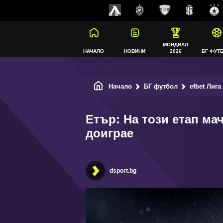
МОНДИАЛ
НАЧАЛО
НОВИНИ
2026
БГ ФУТ
Начало
БГ футбол
efbet Лига
Етър: На този етап ма
доиграе
dsport.bg