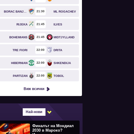
21
30
BORAC BANJA LUKA
ML ROGACHEV
21
45
RIJEKA
ILVES
21
45
BOHEMIANS
MIDTJYLLAND
22
00
TRE FIORI
DRITA
22
00
HIBERNIAN
SHKENDIJA
22
00
PARTIZAN
TOBOL
Виж всички
Най-нови
Финалът на Мондиал
2030 в Мароко?