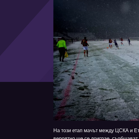
На този етап мачът между ЦСКА и Етъ
вероятно ще се доиграе, съобщават 