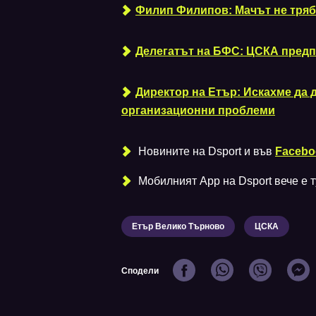
Филип Филипов: Мачът не трябв
Делегатът на БФС: ЦСКА предп
Директор на Етър: Искахме да 
организационни проблеми
Новините на Dsport и във
Facebo
Мобилният Аpp на Dsport вече е ту
Етър Велико Търново
ЦСКА
Сподели