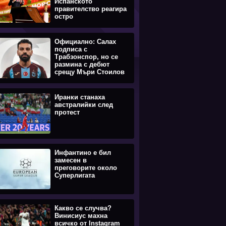
Испанското
правителство реагира
остро
Официално: Салах
подписа с
Трабзонспор, но се
размина с дебют
срещу Мъри Стоилов
Иранки станаха
австралийки след
протест
Инфантино е бил
замесен в
преговорите около
Суперлигата
Какво се случва?
Винисиус махна
всичко от Instagram