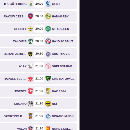
20
00
IFK GÖTEBORG
GENT
20
00
RAKOW CZESTOCHOWA
HAMMARBY
20
00
SHERIFF
ST. GALLEN
20
00
ZALGIRIS
HAJDUK SPLIT
20
30
BEITAR JERUSALEM
AUSTRIA VIENNA
21
00
AJAX
SHELBOURNE
21
00
HAPOEL TEL AVIV
GKS KATOWICE
21
00
TWENTE
DAC 1904
21
30
LUGANO
NSÍ
21
30
SPORTING BRAGA
DINAMO MINSK
21
30
VALUR
NORDSJÆLLAND