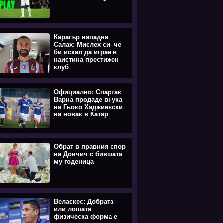
Карагър нападна
Салах: Мислех си, че
би искал да играе в
наистина престижен
клуб
Официално: Спартак
Варна продаде внука
на Гьоко Хаджиевски
на новак в Катар
Обрат в правния спор
на Дончич с бившата
му годеница
Веласкес: Добрата
или лошата
физическа форма е