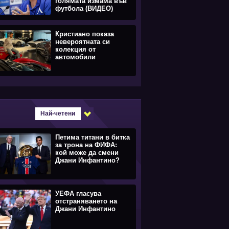
голямата измама във
футбола (ВИДЕО)
Кристиано показа
невероятната си
колекция от
автомобили
Най-четени
Петима титани в битка
за трона на ФИФА:
кой може да смени
Джани Инфантино?
УЕФА гласува
отстраняването на
Джани Инфантино