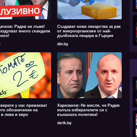
ачков: Радев не лъже!
Създават нови лекарства за рак
аздухват много скандали
от микроорганизми от най-
него!
дълбоката пещера в Гърция
g
dbr.bg
вериги у нас премахват
Харизанов: Не мисля, че Радев
то обозначение на
излъга избирателите си с
 в лева и евро
външната политика!
darik.bg