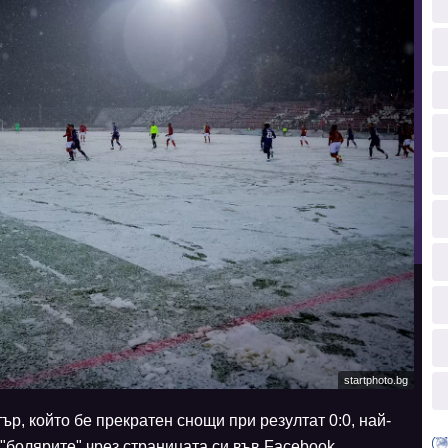
startphoto.bg
р, който бе прекратен снощи при резултат 0:0, най-
"болярите" чрез страницата си във Facebook.