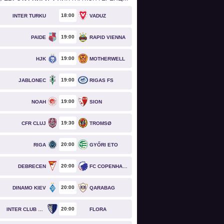
18
00
INTER TURKU
VADUZ
19
00
PAIDE
RAPID VIENNA
19
00
HJK
MOTHERWELL
19
00
JABLONEC
RIGAS FS
19
00
NOAH
SION
19
30
CFR CLUJ
TROMSØ
20
00
RIGA
GYŐRI ETO
20
00
DEBRECEN
FC COPENHAGEN
20
00
DINAMO KIEV
QARABAG
20
00
INTER CLUB D'ESCALDES
FLORA