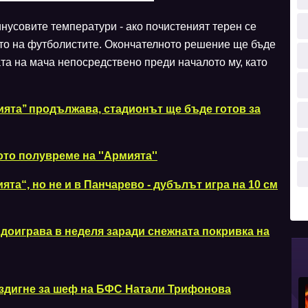
нусовите температури - ако почистеният терен се
ето на футболистите. Окончателното решение ще бъде
ата на мача непосредствено преди началото му, като
ията’’ продължава, стадионът ще бъде готов за
то полувреме на ''Армията''
та“, но не и в Панчарево - дубълът игра на 10 см
доиграва в неделя заради снежната покривка на
издигне за шеф на БФС Натали Трифонова