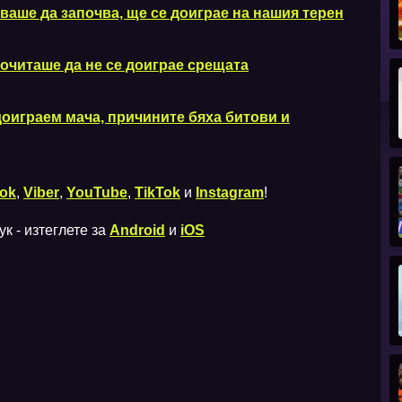
аше да започва, ще се доиграе на нашия терен
очиташе да не се доиграе срещата
доиграем мача, причините бяха битови и
ok
,
Viber
,
YouTube
,
TikTok
и
Instagram
!
к - изтеглете за
Android
и
iOS