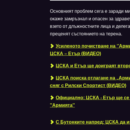
Основният проблем сега е заради ми
окаже замръзнал и опасен за здрав
взето от длъжностните лица и делег
преценят състоянието на терена.
Усиленото почистване на ‘’Арм
ЦСКА – Етър (ВИДЕО)
ЦСКА и Етър ще доиграят второ
ЦСКА поиска отлагане на „Армия
сняг с Рилски Спортист (ВИДЕО)
Официално: ЦСКА - Етър ще се 
''Армията''
С Бутонките напред: ЦСКА да 