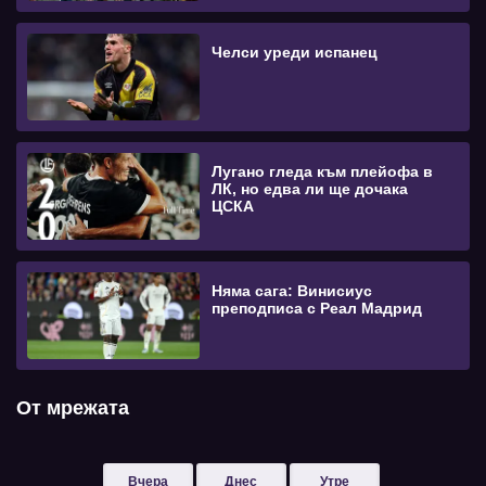
Челси уреди испанец
Лугано гледа към плейофа в
ЛК, но едва ли ще дочака
ЦСКА
Няма сага: Винисиус
преподписа с Реал Мадрид
От мрежата
Вчера
Днес
Утре