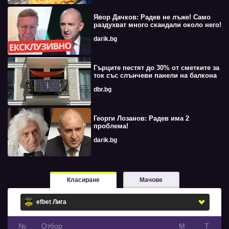
Явор Дачков: Радев не лъже! Само
раздухват много скандали около него!
darik.bg
Гърците пестят до 30% от сметките за
ток със слънчеви панели на балкона
dbr.bg
Георги Лозанов: Радев има 2
проблема!
darik.bg
Класиране
Мачове
№
Oтбор
М
Т