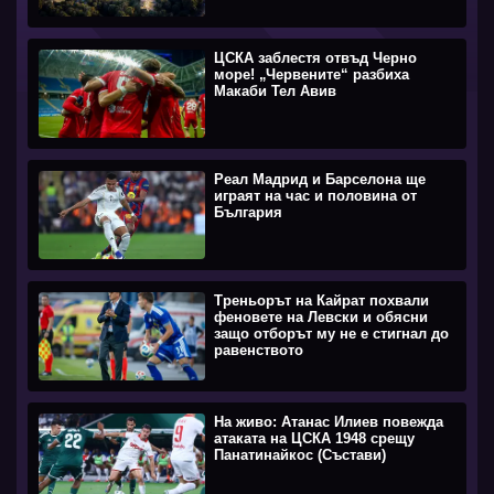
ЦСКА заблестя отвъд Черно
море! „Червените“ разбиха
Макаби Тел Авив
Реал Мадрид и Барселона ще
играят на час и половина от
България
Треньорът на Кайрат похвали
феновете на Левски и обясни
защо отборът му не е стигнал до
равенството
На живо: Атанас Илиев повежда
атаката на ЦСКА 1948 срещу
Панатинайкос (Състави)