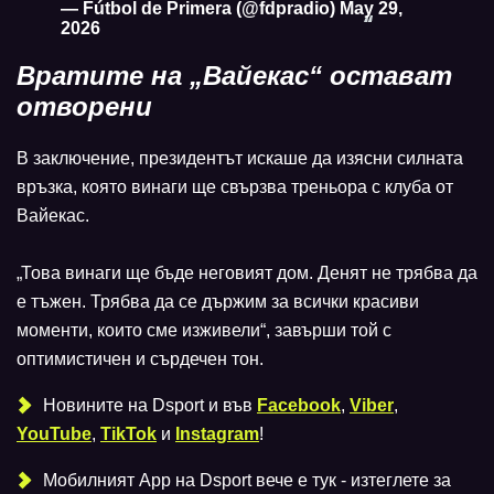
— Fútbol de Primera (@fdpradio)
May 29,
2026
Вратите на „Вайекас“ остават
отворени
В заключение, президентът искаше да изясни силната
връзка, която винаги ще свързва треньора с клуба от
Вайекас.
„Това винаги ще бъде неговият дом. Денят не трябва да
е тъжен. Трябва да се държим за всички красиви
моменти, които сме изживели“, завърши той с
оптимистичен и сърдечен тон.
Новините на Dsport и във
Facebook
,
Viber
,
YouTube
,
TikTok
и
Instagram
!
Мобилният Аpp на Dsport вече е тук - изтеглете за