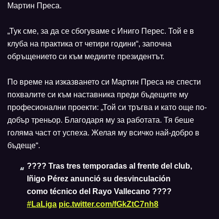
Мартин Преса.
„Тук сме, за да се сбогуваме с Иниго Перес. Той е в
клуба на практика от четири години“, започна
обръщението си към медиите президентът.
По време на изказването си Мартин Преса не спести
похвалите си към наставника преди бъдещите му
професионални проекти: „Той си тръгва и като още по-
добър треньор. Благодаря му за работата. Тя беше
голяма част от успеха. Желая му всичко най-добро в
бъдеще“.
???? Tras tres temporadas al frente del club,
Iñigo Pérez anunció su desvinculación
como técnico del Rayo Vallecano ????
#LaLiga
pic.twitter.com/fGkZtC7nh8