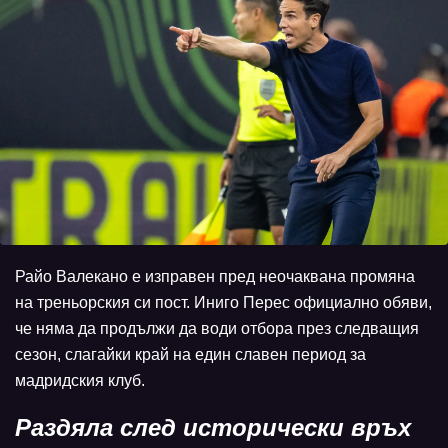
Райо Валекано е изправен пред неочаквана промяна
на треньорския си пост. Иниго Перес официално обяви,
че няма да продължи да води отбора през следващия
сезон, слагайки край на един славен период за
мадридския клуб.
Раздяла след исторически връх