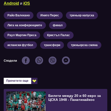
Android
и
iOS
Райо Валекано
Иниго Перес
треньор напуска
Лига на конференциите
финал
Раул Мартин Преса
Кристъл Палас
испански футбол
трансфери
треньорска смяна
Сподели
Прочетете още
Билети между 20 и 60 евро за
ЦСКА 1948 - Панатинайкос