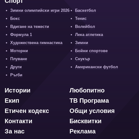
Спорт
Зимни олимпийски игри 2026
Баскетбол
Бокс
Тенис
Вдигане на тежести
Волейбол
Формула 1
Лека атлетика
Художествена гимнастика
Зимни
Моторни
Бойни спортове
Плуване
Снукър
Други
Американски футбол
Ръгби
Истории
Любопитно
Екип
ТВ Програма
Етичен кодекс
Общи условия
Контакти
Бисквитки
За нас
Реклама