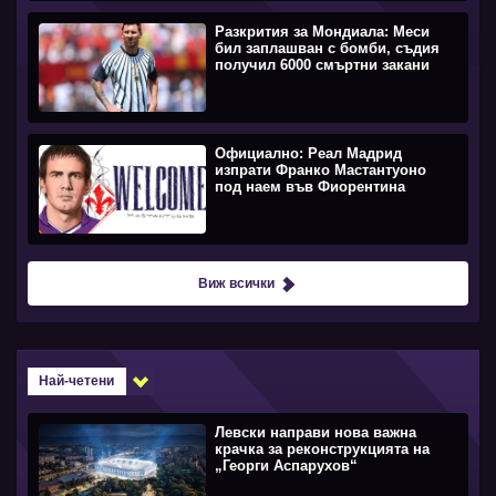
Разкрития за Мондиала: Меси
бил заплашван с бомби, съдия
получил 6000 смъртни закани
Официално: Реал Мадрид
изпрати Франко Мастантуоно
под наем във Фиорентина
Виж всички
Най-четени
Левски направи нова важна
крачка за реконструкцията на
„Георги Аспарухов“