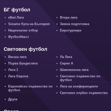
БГ футбол
efbet Лига
Втора лига
Sesame Купа на България
Зимна подготовка
Национален отбор
Евротурнири
ФутболНекст
Световен футбол
Висша лига
Ла Лига
Първа Бундеслига
Серия А
Лига 1
Шампионска лига
Лига Европа
Световно първенство по
футбол
Европейско първенство по
Лига на конференциите
футбол
Световно клубно първенство
Други