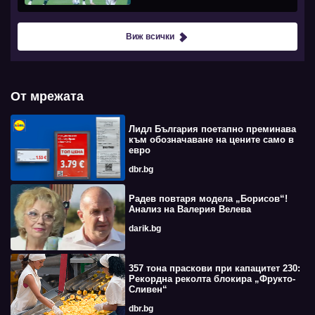
Виж всички
От мрежата
Лидл България поетапно преминава
към обозначаване на цените само в
евро
dbr.bg
Радев повтаря модела „Борисов“!
Анализ на Валерия Велева
darik.bg
357 тона праскови при капацитет 230:
Рекордна реколта блокира „Фрукто-
Сливен“
dbr.bg