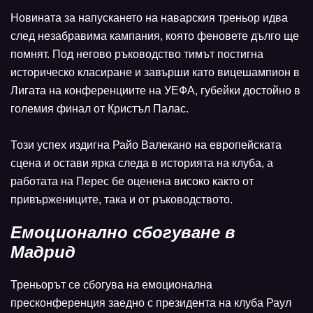
Новината за напускането на наварския треньор идва
след незабравима кампания, която феновете дълго ще
помнят. Под негово ръководство тимът постигна
историческо класиране и завърши като вицешампион в
Лигата на конференциите на УЕФА, губейки достойно в
големия финал от Кристъл Палас.
Този успех издигна Райо Валекано на европейската
сцена и остави ярка следа в историята на клуба, а
работата на Перес бе оценена високо както от
привържениците, така и от ръководството.
Емоционално сбогуване в
Мадрид
Треньорът се сбогува на емоционална
пресконференция заедно с президента на клуба Раул