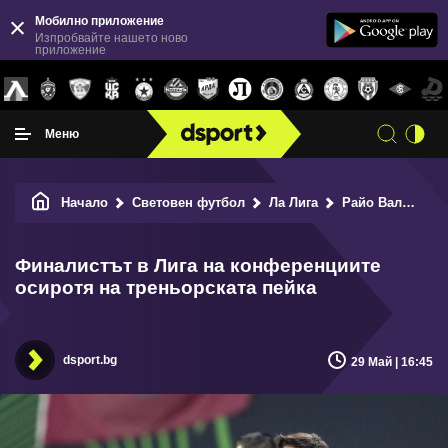
Мобилно приложение
Изпробвайте нашето ново
приложение
Меню
Начало
Световен футбол
Ла Лига
Райо Валекано
Финалистът в Лига на конференциите
осиротя на треньорската пейка
dsport.bg
29 Май | 16:45