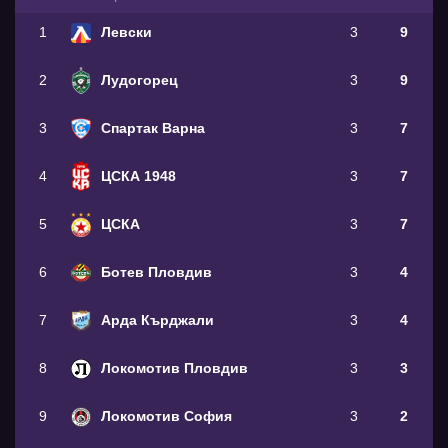
1
Левски
3
9
2
Лудогорец
3
9
3
Спартак Варна
3
7
4
ЦСКА 1948
3
7
5
ЦСКА
3
7
6
Ботев Пловдив
3
4
7
Арда Кърджали
3
4
8
Локомотив Пловдив
3
3
9
Локомотив София
3
2