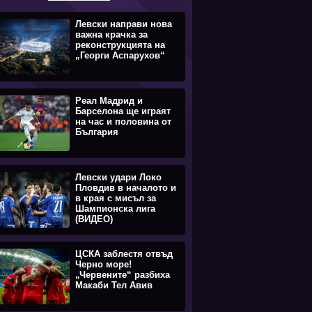
Левски направи нова
важна крачка за
реконструкцията на
„Георги Аспарухов“
Реал Мадрид и
Барселона ще играят
на час и половина от
България
Левски удари Локо
Пловдив в началото и
в края с мисъл за
Шампионска лига
(ВИДЕО)
ЦСКА заблестя отвъд
Черно море!
„Червените“ разбиха
Макаби Тел Авив