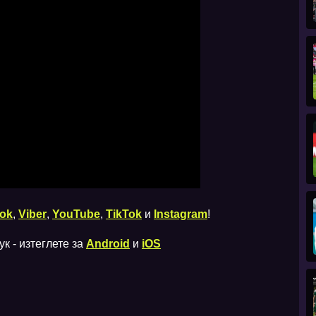
ok
,
Viber
,
YouTube
,
TikTok
и
Instagram
!
к - изтеглете за
Android
и
iOS