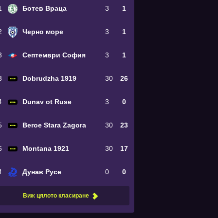
1
Ботев Враца
3
1
2
Черно море
3
1
3
Септември София
3
1
3
Dobrudzha 1919
30
26
4
Dunav ot Ruse
3
0
5
Beroe Stara Zagora
30
23
6
Montana 1921
30
17
4
Дунав Русе
0
0
Виж цялото класиране