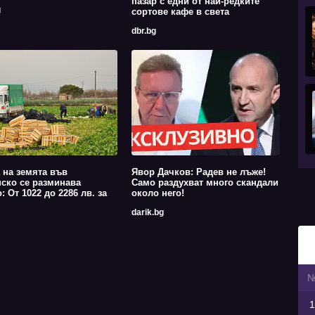
пазар с едни от най-редките
g
сортове кафе в света
dbr.bg
 на земята във
Явор Дачков: Радев не лъже!
ско се разминава
Само раздухват много скандали
: От 1022 до 2286 лв. за
около него!
darik.bg
1