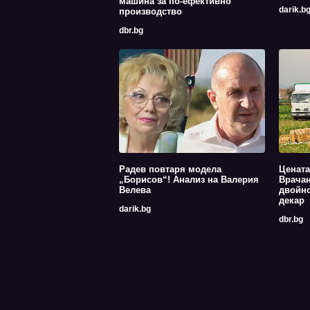
машина за по-ефективно
darik.b
производство
dbr.bg
Радев повтаря модела
Цената
„Борисов“! Анализ на Валерия
Врачан
Велева
двойно
декар
darik.bg
dbr.bg