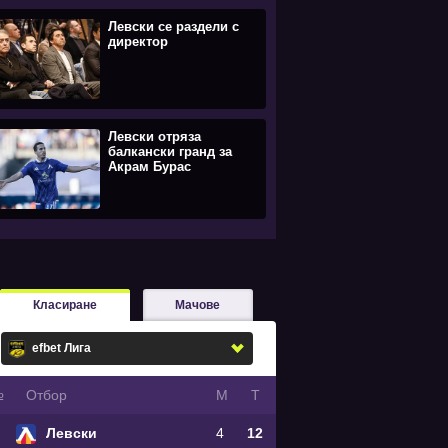
Левски се раздели с
директор
Левски отряза
балкански гранд за
Акрам Бурас
Класиране
Мачове
№
Oтбор
М
Т
Левски
4
12