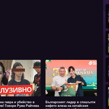
на гавра и убийство в
Българският лидер в спешълти
в! Говори Ружа Райчева
кафето влиза на китайския