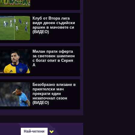
Клуб от Втора лига
видя двоен съдийски
аршин в мачовете си
(ВИДЕО)
Милан прати оферта
за световен шампион
с богат опит в Серия
А
Безобразно влизане в
приятелски мач
прекрати един
незапочнал сезон
(ВИДЕО)
Най-четени