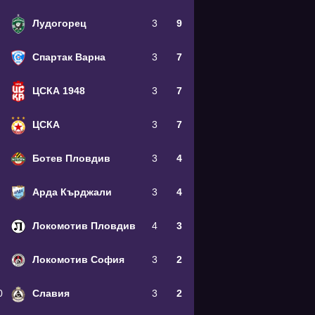
Лудогорец
3
9
Спартак Варна
3
7
ЦСКА 1948
3
7
ЦСКА
3
7
Ботев Пловдив
3
4
Арда Кърджали
3
4
Локомотив Пловдив
4
3
Локомотив София
3
2
0
Славия
3
2