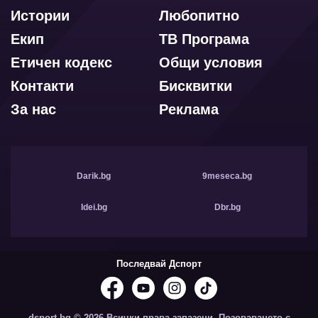
Истории
Любопитно
Екип
ТВ Програма
Етичен кодекс
Общи условия
Контакти
Бисквитки
За нас
Реклама
Darik.bg
9meseca.bg
Idei.bg
Dbr.bg
Последвай Дспорт
dsport.bg © 2026 Всички права запазени. Позоваването с