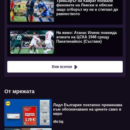
Треньорът на Кайрат похвали
феновете на Левски и обясни
защо отборът му не е стигнал до
равенството
На живо: Атанас Илиев повежда
атаката на ЦСКА 1948 срещу
Панатинайкос (Състави)
Виж всички
От мрежата
Лидл България поетапно преминава
към обозначаване на цените само в
евро
dbr.bg