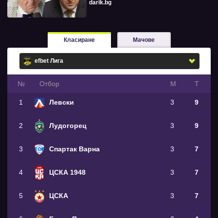
darik.bg
Класиране
Мачове
№
Oтбор
М
Т
1
Левски
3
9
2
Лудогорец
3
9
3
Спартак Варна
3
7
4
ЦСКА 1948
3
7
5
ЦСКА
3
7