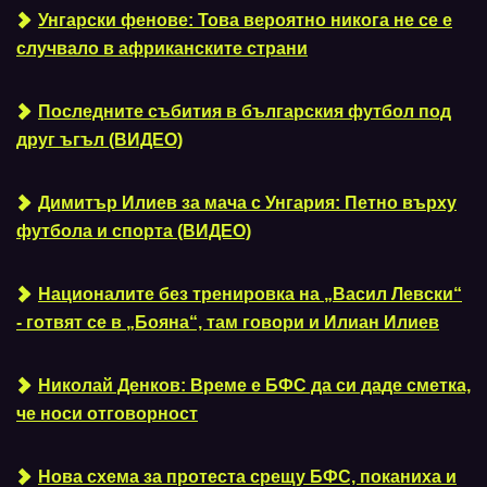
Унгарски фенове: Това вероятно никога не се е
случвало в африканските страни
Последните събития в българския футбол под
друг ъгъл (ВИДЕО)
Димитър Илиев за мача с Унгария: Петно върху
футбола и спорта (ВИДЕО)
Националите без тренировка на „Васил Левски“
- готвят се в „Бояна“, там говори и Илиан Илиев
Николай Денков: Време е БФС да си даде сметка,
че носи отговорност
Нова схема за протеста срещу БФС, поканиха и