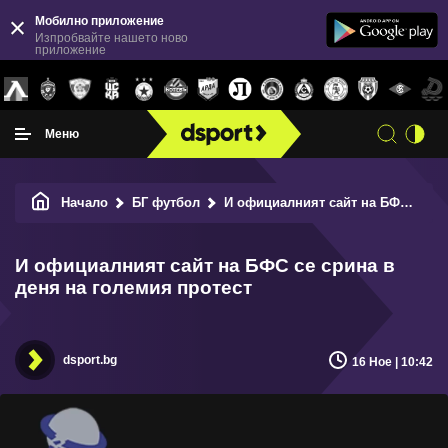
Мобилно приложение
Изпробвайте нашето ново
приложение
Меню
Начало
БГ футбол
И официалният сайт на БФС се срина в деня на големия протест
И официалният сайт на БФС се срина в
деня на големия протест
dsport.bg
16 Ное | 10:42