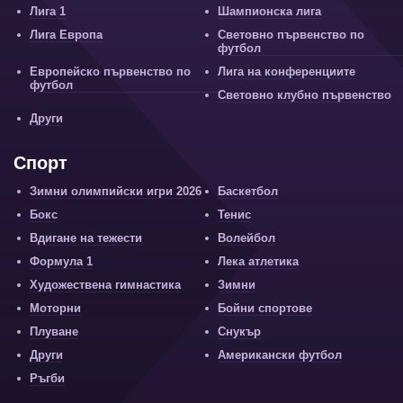
Лига 1
Шампионска лига
Лига Европа
Световно първенство по
футбол
Европейско първенство по
Лига на конференциите
футбол
Световно клубно първенство
Други
Спорт
Зимни олимпийски игри 2026
Баскетбол
Бокс
Тенис
Вдигане на тежести
Волейбол
Формула 1
Лека атлетика
Художествена гимнастика
Зимни
Моторни
Бойни спортове
Плуване
Снукър
Други
Американски футбол
Ръгби