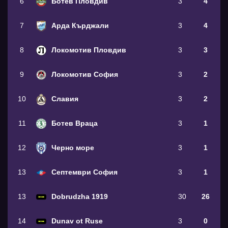
6
Ботев Пловдив
3
4
7
Арда Кърджали
3
4
8
Локомотив Пловдив
3
3
9
Локомотив София
3
2
10
Славия
3
2
11
Ботев Враца
3
1
12
Черно море
3
1
13
Септември София
3
1
13
Dobrudzha 1919
30
26
14
Dunav ot Ruse
3
0