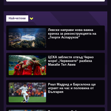
Най-четени
Левски направи нова важна
крачка за реконструкцията на
„Георги Аспарухов“
ЦСКА заблестя отвъд Черно
море! „Червените“ разбиха
Макаби Тел Авив
Реал Мадрид и Барселона ще
играят на час и половина от
България