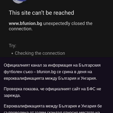
Официалният канал за информация на Българския
футболен съюз – bfunion.bg се срина в деня на
евроквалификацията между България и Унгария.
Проверка показва, че официалният сайт на БФС не
зарежда.
Евроквалификацията между България и Унгария бе
съпроводена от голям скандал относно мястото на