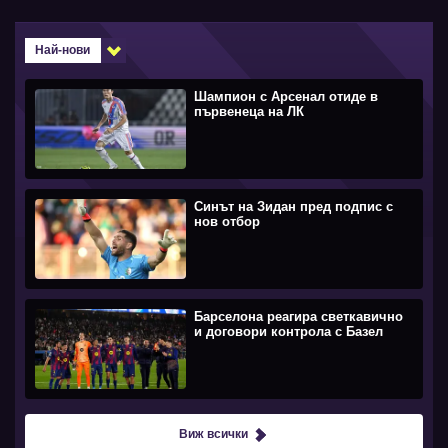
Най-нови
Шампион с Арсенал отиде в
първенеца на ЛК
Синът на Зидан пред подпис с
нов отбор
Барселона реагира светкавично
и договори контрола с Базел
Виж всички