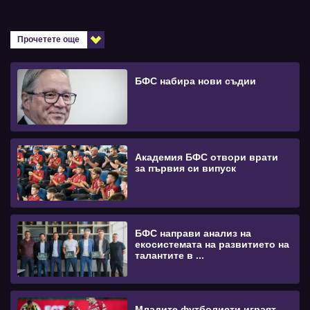
Прочетете още
БФС набира нови съдии
Академия БФС отвори врати
за първия си випуск
БФС направи анализ на
екосистемата на развитието на
талантите в ...
Младите футболисти играят