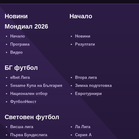
Новини
Начало
Мондиал 2026
Начало
Новини
Програма
Резултати
Видео
БГ футбол
efbet Лига
Втора лига
Sesame Купа на България
Зимна подготовка
Национален отбор
Евротурнири
ФутболНекст
Световен футбол
Висша лига
Ла Лига
Първа Бундеслига
Серия А