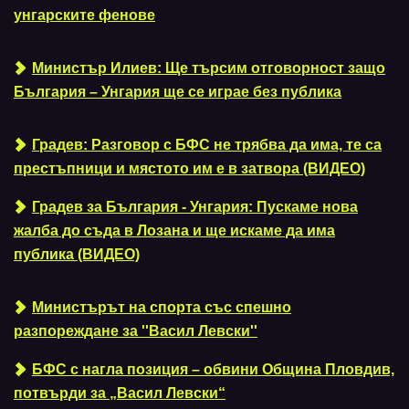
унгарските фенове
Министър Илиев: Ще търсим отговорност защо
България – Унгария ще се играе без публика
Градев: Разговор с БФС не трябва да има, те са
престъпници и мястото им е в затвора (ВИДЕО)
Градев за България - Унгария: Пускаме нова
жалба до съда в Лозана и ще искаме да има
публика (ВИДЕО)
Министърът на спорта със спешно
разпореждане за ''Васил Левски''
БФС с нагла позиция – обвини Община Пловдив,
потвърди за „Васил Левски“