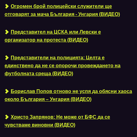
Огромен брой полицейски служители ще
отговарят за мача България - Унгария (ВИДЕО)
Представител на ЦСКА или Левски е
организатор на протеста (ВИДЕО)
Представители на полицията: Целта е
единствено да не се опорочи провеждането на
футболната среща (ВИДЕО)
Борислав Попов отново не успя да обясни хаоса
около България – Унгария (ВИДЕО)
Христо Запрянов: Не може от БФС да се
чувстваме виновни (ВИДЕО)