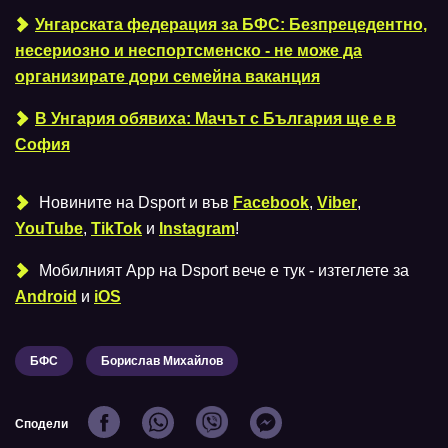
Унгарската федерация за БФС: Безпрецедентно,
несериозно и неспортсменско - не може да
организирате дори семейна ваканция
В Унгария обявиха: Мачът с България ще е в
София
Новините на Dsport и във
Facebook
,
Viber
,
YouTube
,
TikTok
и
Instagram
!
Мобилният Аpp на Dsport вече е тук - изтеглете за
Android
и
iOS
БФС
Борислав Михайлов
Сподели