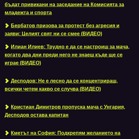
бъдат привикани на заседание на Комисията за
младежта и спорта
Бербатов призова за протест без агресия и
заяви: Целият свят ни се смее (ВИДЕО)
Илиан Илиев: Трудно е да се настроиш за мача,
когато два дни преди него не знаеш къде ще се
играе (ВИДЕО)
Десподов: Не е лесно да се концентрираш,
всички четем какво се случва (ВИДЕО)
Кристиан Димитров пропуска мача с Унгария,
Десподов остава капитан
Кметът на София: Подкрепям желанието на