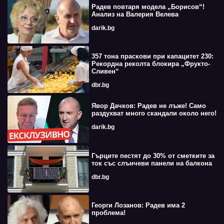
Радев повтаря модела „Борисов“!
Анализ на Валерия Велева
darik.bg
357 тона праскови при капацитет 230:
Рекордна реколта блокира „Фрукто-
Сливен“
dbr.bg
Явор Дачков: Радев не лъже! Само
раздухват много скандали около него!
darik.bg
Гърците пестят до 30% от сметките за
ток със слънчеви панели на балкона
dbr.bg
Георги Лозанов: Радев има 2
проблема!