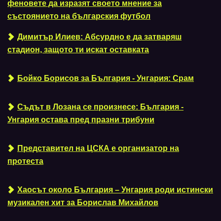
феновете да изразят своето мнение за
състоянието на българския футбол
Димитър Илиев: Абсурдно е да затваряш
стадион, защото ти искат оставката
Бойко Борисов за България - Унгария: Срам
Съдът в Лозана се произнесе: България -
Унгария остава пред празни трибуни
Представител на ЦСКА е организатор на
протеста
Хаосът около България – Унгария роди истински
музикален хит за Борислав Михайлов