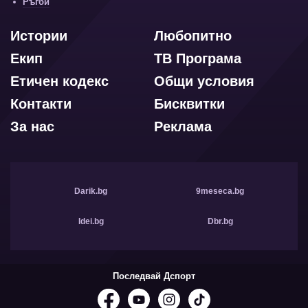
Ръгби
Истории
Любопитно
Екип
ТВ Програма
Етичен кодекс
Общи условия
Контакти
Бисквитки
За нас
Реклама
Darik.bg
9meseca.bg
Idei.bg
Dbr.bg
Последвай Дспорт