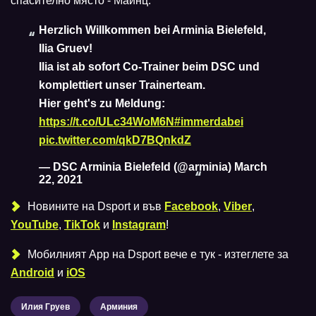
спасително място - Майнц.
Herzlich Willkommen bei Arminia Bielefeld,
Ilia Gruev!
Ilia ist ab sofort Co-Trainer beim DSC und
komplettiert unser Trainerteam.
Hier geht's zu Meldung:
https://t.co/ULc34WoM6N
#immerdabei
pic.twitter.com/qkD7BQnkdZ
— DSC Arminia Bielefeld (@arminia)
March
22, 2021
Новините на Dsport и във
Facebook
,
Viber
,
YouTube
,
TikTok
и
Instagram
!
Мобилният Аpp на Dsport вече е тук - изтеглете за
Android
и
iOS
Илия Груев
Арминия