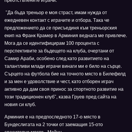
преотстъпените играчи.
"Да бъда треньор е моя страст, имам нужда от
ежедневен контакт с играчите и отбора. Така че
предложението да се присъединя към треньорския
екип на Франк Крамер в Арминия веднага ме привлече.
Мога да се идентифицирам 100 процента с
перспективите за бъдещето на клуба, очертани от
Самир Араби, особено след като развитието на
талантливи млади играчи винаги ми е било на сърце.
Сърцето на футбола бие на точното място в Билефелд
и за мен е удоволствие и чест, като отборен играч
активно да дам своя принос за спортното развитие на
този традиционен клуб", казва Груев пред сайта на
новия си клуб.
Арминия е на предпоследното 17-о място в
Бундеслигата на 2 точки от заемащия 15-ото