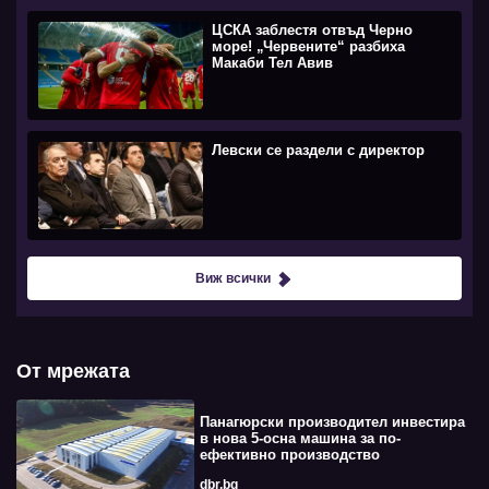
ЦСКА заблестя отвъд Черно
море! „Червените“ разбиха
Макаби Тел Авив
Левски се раздели с директор
Виж всички
От мрежата
Панагюрски производител инвестира
в нова 5-осна машина за по-
ефективно производство
dbr.bg