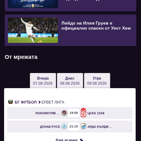
Лийдс на Илия Груев е
официално спасен от Уест Хем
От мрежата
Вчера
Днес
Утре
07.08.2026
08.08.2026
09.08.2026
БГ ФУТБОЛ
EFBET ЛИГА
19
00
ЛОКОМОТИВ СОФИЯ
ЦСКА 1948
21
15
ДУНАВ РУСЕ
АРДА КЪРДЖАЛИ
Виж всички