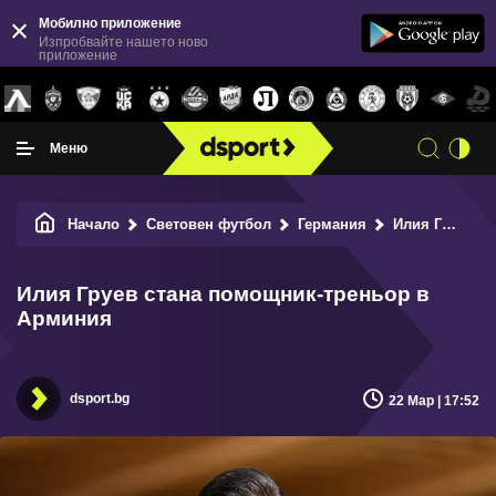
Мобилно приложение
Изпробвайте нашето ново
приложение
Меню
Начало
Световен футбол
Германия
Илия Груев стана помощник-треньор в Арминия
Илия Груев стана помощник-треньор в
Арминия
dsport.bg
22 Мар | 17:52