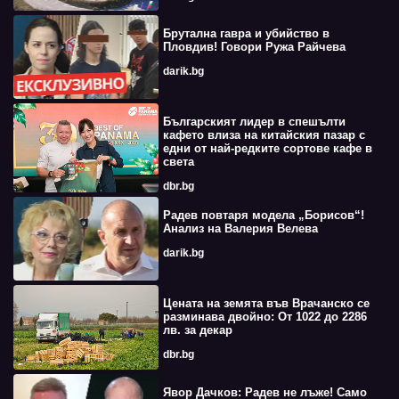
Брутална гавра и убийство в
Пловдив! Говори Ружа Райчева
darik.bg
Българският лидер в спешълти
кафето влиза на китайския пазар с
едни от най-редките сортове кафе в
света
dbr.bg
Радев повтаря модела „Борисов“!
Анализ на Валерия Велева
darik.bg
Цената на земята във Врачанско се
разминава двойно: От 1022 до 2286
лв. за декар
dbr.bg
Явор Дачков: Радев не лъже! Само