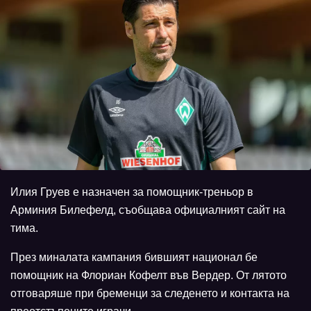
Илия Груев е назначен за помощник-треньор в
Арминия Билефелд, съобщава официалният сайт на
тима.
През миналата кампания бившият национал бе
помощник на Флориан Кофелт във Вердер. От лятото
отговаряше при бременци за следенето и контакта на