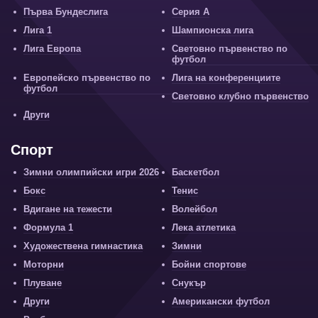
Първа Бундеслига
Серия А
Лига 1
Шампионска лига
Лига Европа
Световно първенство по
футбол
Европейско първенство по
Лига на конференциите
футбол
Световно клубно първенство
Други
Спорт
Зимни олимпийски игри 2026
Баскетбол
Бокс
Тенис
Вдигане на тежести
Волейбол
Формула 1
Лека атлетика
Художествена гимнастика
Зимни
Моторни
Бойни спортове
Плуване
Снукър
Други
Американски футбол