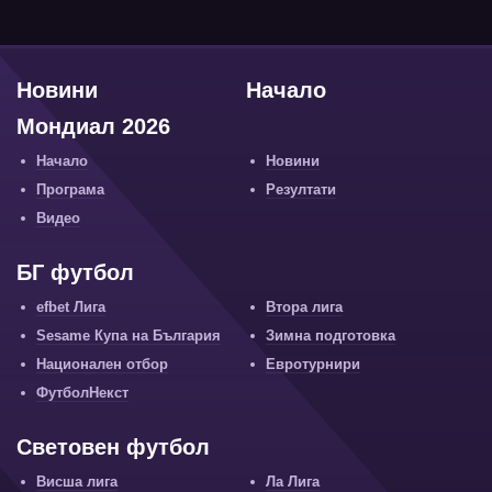
Новини
Начало
Мондиал 2026
Начало
Новини
Програма
Резултати
Видео
БГ футбол
efbet Лига
Втора лига
Sesame Купа на България
Зимна подготовка
Национален отбор
Евротурнири
ФутболНекст
Световен футбол
Висша лига
Ла Лига