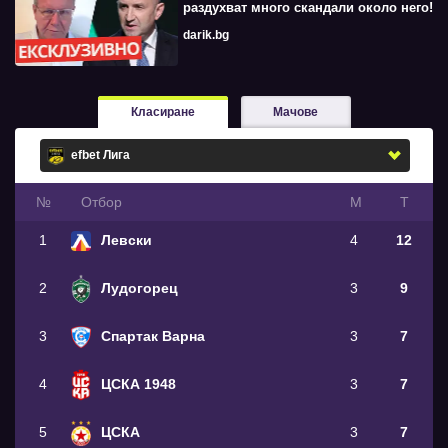
раздухват много скандали около него!
darik.bg
Класиране
Мачове
№
Oтбор
М
Т
1
Левски
4
12
2
Лудогорец
3
9
3
Спартак Варна
3
7
4
ЦСКА 1948
3
7
5
ЦСКА
3
7