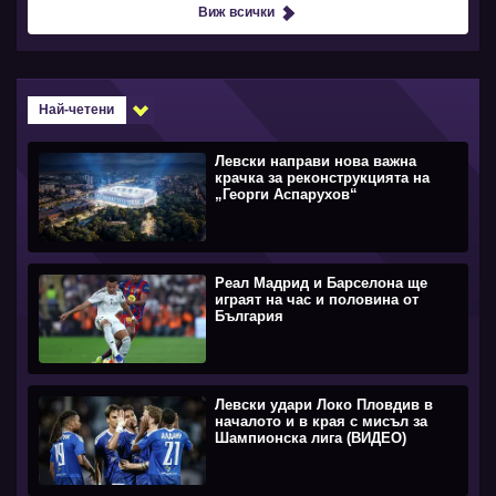
Виж всички
Най-четени
Левски направи нова важна
крачка за реконструкцията на
„Георги Аспарухов“
Реал Мадрид и Барселона ще
играят на час и половина от
България
Левски удари Локо Пловдив в
началото и в края с мисъл за
Шампионска лига (ВИДЕО)