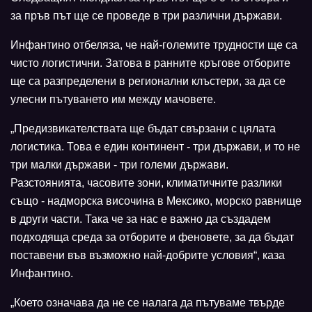
за пръв път ще се проведе в три различни държави.
Инфантино отбеляза, че най-големите трудности ще са
чисто логистични. Затова в ранните кръгове отборите
ще са разпределени в регионални клъстери, за да се
улесни пътуването им между мачовете.
„Предизвикателствата ще бъдат свързани с цялата
логистика. Това е един континент - три държави, и то не
три малки държави - три големи държави.
Разстоянията, часовите зони, климатичните разлики
също - надморска височина в Мексико, морско равнище
в други части. Така че за нас е важно да създадем
подходяща среда за отборите и феновете, за да бъдат
поставени във възможно най-добрите условия“, каза
Инфантино.
„Което означава да не се налага да пътуваме твърде