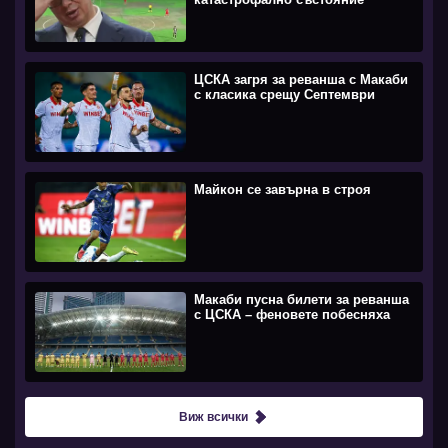
ЦСКА загря за реванша с Макаби
с класика срещу Септември
Майкон се завърна в строя
Макаби пусна билети за реванша
с ЦСКА – феновете побесняха
Виж всички