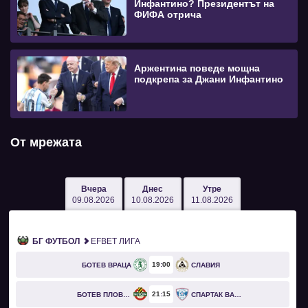
Инфантино? Президентът на
ФИФА отрича
Аржентина поведе мощна
подкрепа за Джани Инфантино
От мрежата
Вчера
Днес
Утре
09.08.2026
10.08.2026
11.08.2026
БГ ФУТБОЛ
EFBET ЛИГА
19
00
БОТЕВ ВРАЦА
СЛАВИЯ
21
15
БОТЕВ ПЛОВДИВ
СПАРТАК ВАРНА