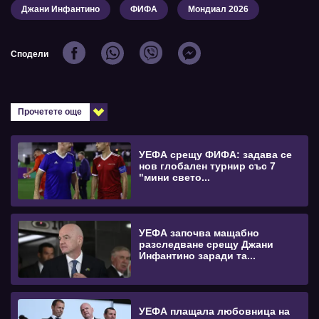
Джани Инфантино
ФИФА
Мондиал 2026
Сподели
Прочетете още
УЕФА срещу ФИФА: задава се
нов глобален турнир със 7
"мини свето...
УЕФА започва мащабно
разследване срещу Джани
Инфантино заради та...
УЕФА плащала любовница на