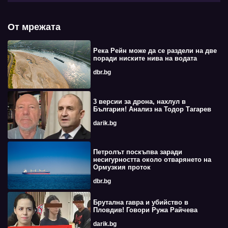
От мрежата
Река Рейн може да се раздели на две
поради ниските нива на водата
dbr.bg
3 версии за дрона, нахлул в
България! Анализ на Тодор Тагарев
darik.bg
Петролът поскъпва заради
несигурността около отварянето на
Ормузкия проток
dbr.bg
Брутална гавра и убийство в
Пловдив! Говори Ружа Райчева
darik.bg