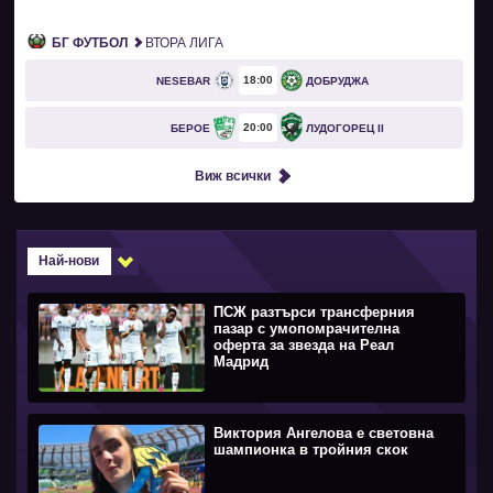
БГ ФУТБОЛ
ВТОРА ЛИГА
18
00
NESEBAR
ДОБРУДЖА
20
00
БЕРОЕ
ЛУДОГОРЕЦ II
Виж всички
Най-нови
ПСЖ разтърси трансферния
пазар с умопомрачителна
оферта за звезда на Реал
Мадрид
Виктория Ангелова е световна
шампионка в тройния скок