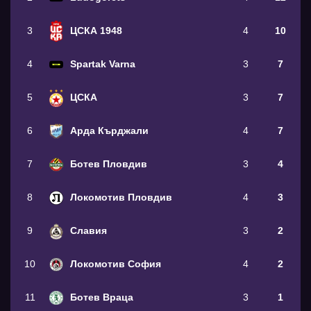
3
ЦСКА 1948
4
10
4
Spartak Varna
3
7
5
ЦСКА
3
7
6
Арда Кърджали
4
7
7
Ботев Пловдив
3
4
8
Локомотив Пловдив
4
3
9
Славия
3
2
10
Локомотив София
4
2
11
Ботев Враца
3
1