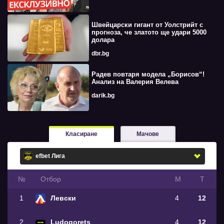
Швейцарски гигант от Уолстрийт с
прогноза, че златото ще удари 5000
долара
dbr.bg
Радев повтаря модела „Борисов“!
Анализ на Валерия Велева
darik.bg
Класиране
Мачове
№
Oтбор
М
Т
1
Левски
4
12
2
Ludogorets
4
12