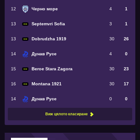
12
Черно море
4
1
13
Septemvri Sofia
3
1
13
Dobrudzha 1919
30
26
14
Дунав Русе
4
0
15
Beroe Stara Zagora
30
23
16
Montana 1921
30
17
14
Дунав Русе
0
0
Виж цялото класиране