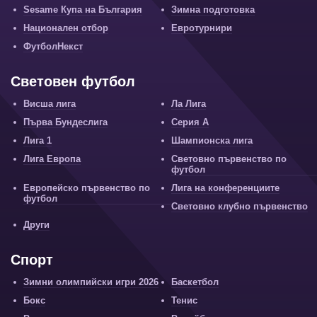
Sesame Купа на България
Зимна подготовка
Национален отбор
Евротурнири
ФутболНекст
Световен футбол
Висша лига
Ла Лига
Първа Бундеслига
Серия А
Лига 1
Шампионска лига
Лига Европа
Световно първенство по
футбол
Европейско първенство по
Лига на конференциите
футбол
Световно клубно първенство
Други
Спорт
Зимни олимпийски игри 2026
Баскетбол
Бокс
Тенис