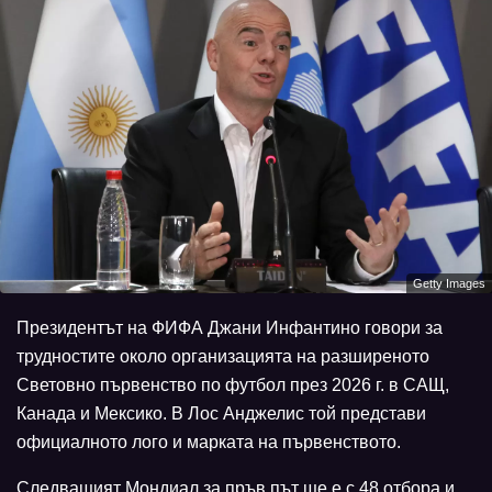
Getty Images
Президентът на ФИФА Джани Инфантино говори за
трудностите около организацията на разширеното
Световно първенство по футбол през 2026 г. в САЩ,
Канада и Мексико. В Лос Анджелис той представи
официалното лого и марката на първенството.
Следващият Мондиал за пръв път ще е с 48 отбора и