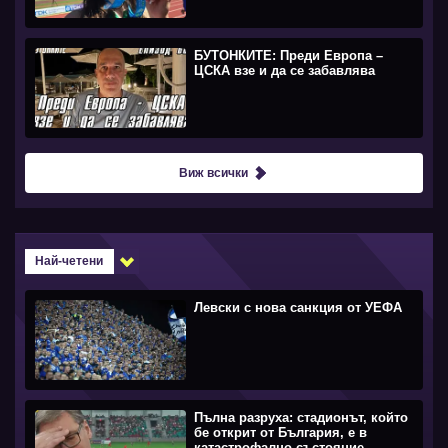
БУТОНКИТЕ: Преди Европа –
ЦСКА взе и да се забавлява
Виж всички
Най-четени
Левски с нова санкция от УЕФА
Пълна разруха: стадионът, който
бе открит от България, е в
катастрофално състояние