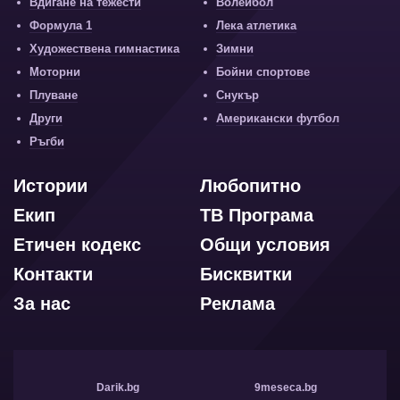
Вдигане на тежести
Волейбол
Формула 1
Лека атлетика
Художествена гимнастика
Зимни
Моторни
Бойни спортове
Плуване
Снукър
Други
Американски футбол
Ръгби
Истории
Любопитно
Екип
ТВ Програма
Етичен кодекс
Общи условия
Контакти
Бисквитки
За нас
Реклама
Darik.bg
9meseca.bg