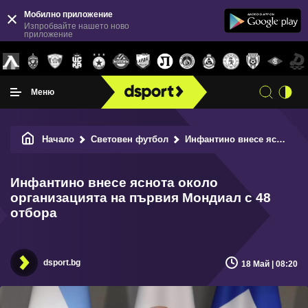
Мобилно приложение
Изпробвайте нашето ново
приложение
Меню
Начало
Световен футбол
Инфантино внесе яснота около организацията на първия Мондиал с 48 отбора
Инфантино внесе яснота около
организацията на първия Мондиал с 48
отбора
dsport.bg
18 Май | 08:20