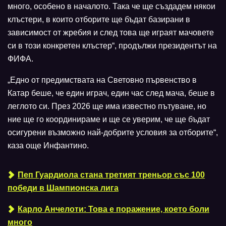
много, особено в началото. Така че ще създадем някои
клъстери, в които отборите ще бъдат базирани в
зависимост от жребия и след това ще играят мачовете
си в този конкретен клъстер“, продължи президентът на
ФИФА.
„Едно от предимствата на Световно първенство в
Катар беше, че един играч, един час след мача, беше в
леглото си. През 2026 ще има известно пътуване, но
ние ще го координираме и ще се уверим, че ще бъдат
осигурени възможно най-добрите условия за отборите“,
каза още Инфантино.
Пеп Гуардиола стана третият треньор със 100
победи в Шампионска лига
Карло Анчелоти: Това е поражение, което боли
много