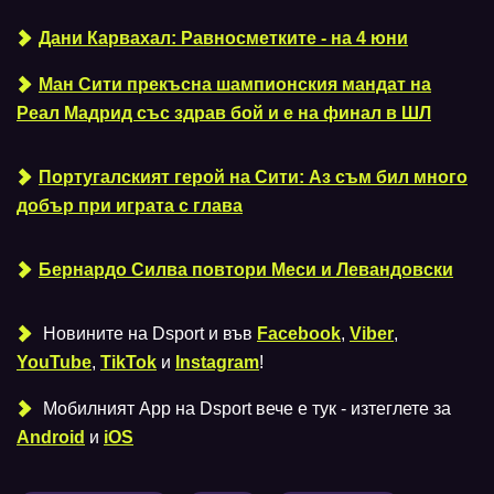
Дани Карвахал: Равносметките - на 4 юни
Ман Сити прекъсна шампионския мандат на
Реал Мадрид със здрав бой и е на финал в ШЛ
Португалският герой на Сити: Аз съм бил много
добър при играта с глава
Бернардо Силва повтори Меси и Левандовски
Новините на Dsport и във
Facebook
,
Viber
,
YouTube
,
TikTok
и
Instagram
!
Мобилният Аpp на Dsport вече е тук - изтеглете за
Android
и
iOS