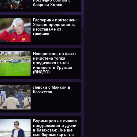
последно сбогом с
баща си Хорхе
Гасперини притеснен:
Ужасно представяне,
изоставаме от
графика
Невероятно, но факт:
изчистена топка
предизвика пътен
инцидент в Уругвай
(ВИДЕО)
Левски с Майкон в
Казахстан
Боримиров не очаква
продължения и дузпи
в Казахстан: Ние ще
сме барометърът на