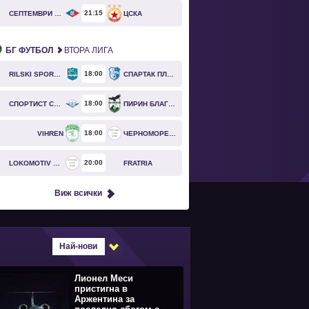
21
15
СЕПТЕМВРИ СОФИЯ
ЦСКА
БГ ФУТБОЛ
ВТОРА ЛИГА
18
00
RILSKI SPORTIST
СПАРТАК ПЛЕВЕН
18
00
СПОРТИСТ СВОГЕ
ПИРИН БЛАГОЕВГРАД
18
00
VIHREN
ЧЕРНОМОРЕЦ БУРГАС
20
00
LOKOMOTIV GO
FRATRIA
Виж всички
Най-нови
Лионел Меси
пристигна в
Аржентина за