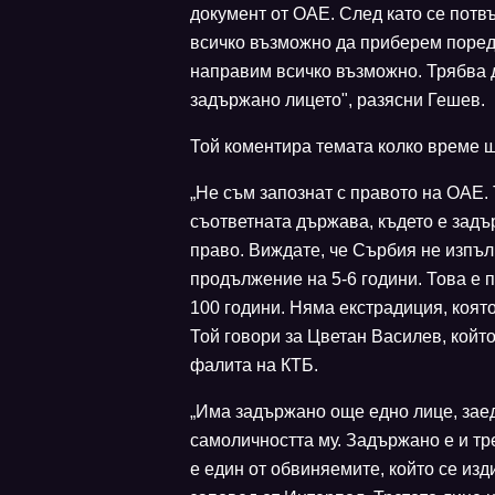
документ от ОАЕ. След като се потв
всичко възможно да приберем поредн
направим всичко възможно. Трябва д
задържано лицето", разясни Гешев.
Той коментира темата колко време 
„Не съм запознат с правото на ОАЕ. Т
съответната държава, където е задъ
право. Виждате, че Сърбия не изпъ
продължение на 5-6 години. Това е 
100 години. Няма екстрадиция, коят
Той говори за Цветан Василев, който
фалита на КТБ.
„Има задържано още едно лице, зае
самоличността му. Задържано е и тр
е един от обвиняемите, който се из