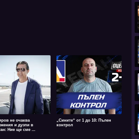
ров не очаква
„Сините“ от 1 до 10: Пълен
жения и дузпи в
контрол
ан: Ние ще сме ...