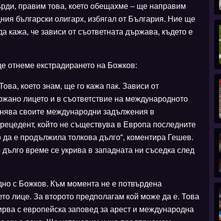
ърди, правим това, което обещахме – ще направим
ия български олигарх, избягал от България. Ние ще
а кажа, че зависи от съответната държава, където е
ще отнеме екстрадирането на Божков:
ова, което знам, ще го кажа пак. Зависи от
ржано лицето и в съответствие на международното
лнява своите международни задължения в
прецедент, който не съществува в Европа последните
о да е продължила толкова дълго“, коментира Гешев.
 дълго време се укрива в западната ни съседка след
дно с Божков. Към момента не е потвърдена
ето лице. За второто предполагам кой може да е. Това
дирва с европейска заповед за арест и международна