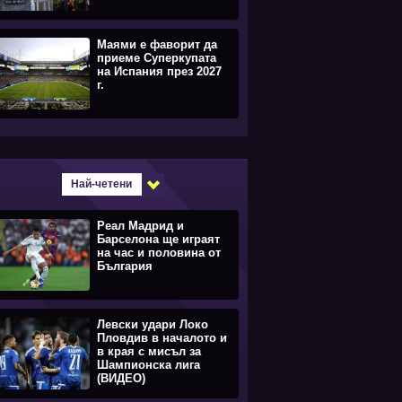
Маями е фаворит да
приеме Суперкупата
на Испания през 2027
г.
Най-четени
Реал Мадрид и
Барселона ще играят
на час и половина от
България
Левски удари Локо
Пловдив в началото и
в края с мисъл за
Шампионска лига
(ВИДЕО)