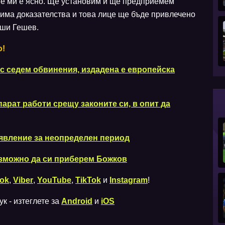
не ми е ясно. Ще установим и ще предприемем
 има доказателства и това лице ще бъде привлечено
рши Гешев.
о!
с седем обвинения, издадена е европейска
арат работи срещу законите си, в опит да
явление за неопределен период
зможно да си приберем Божков
ok
,
Viber
,
YouTube
,
TikTok
и
Instagram
!
к - изтеглете за
Android
и
iOS