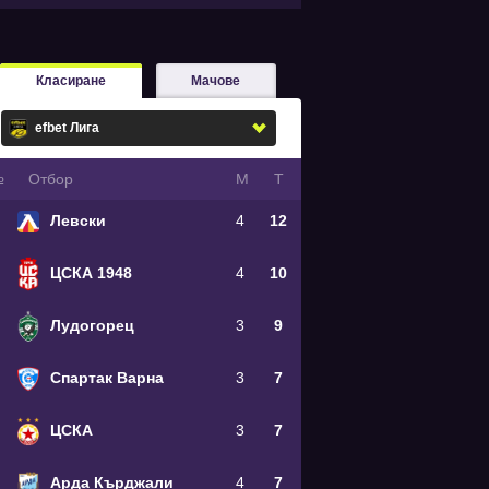
Класиране
Мачове
№
Oтбор
М
Т
Левски
4
12
ЦСКА 1948
4
10
Лудогорец
3
9
Спартак Варна
3
7
ЦСКА
3
7
Арда Кърджали
4
7