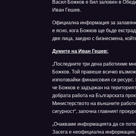
Васил Божков е бил заловен в Обед
Иван Гешев.
Официална информация за залавянето
е ясно, кога Божков ще бъде екстрад
две лица, заедно с бизнесмена, кой
Думите на Иван Гешев:
„Последните три дена работихме мн
Божков. Той правеше всичко възможн
използвайки финансовия си ресурс. 
че Божков е задържан на територият
добрата работа на Българската прок
Министерството на външните работи
сигурност“, започна главният прокур
„Очакваме информацията да се потвъ
Засега е неофициална информация.