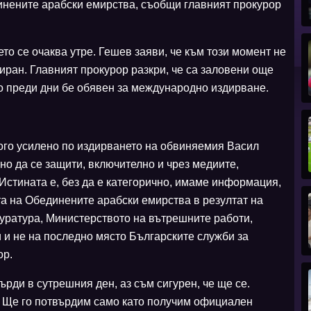
инените арабски емирства, съобщи главният прокурор
 се очаква утре. Гешев заяви, че към този момент не
иран. Главният прокурор разкри, че са заловени още
то преди дни бе обявен за международно издирване.
ого усилено по издирването на обвиняемия Васил
о да се защити, включително и чрез медиите,
Истината е, без да е категорично, имаме информация,
а на Обединените арабски емирства в резултат на
уратура, Министерството на вътрешните работи,
 и не на последно място Българските служби за
ор.
рди в сутрешния ден, аз съм сигурен, че ще се.
 Ще го потвърдим само като получим официален