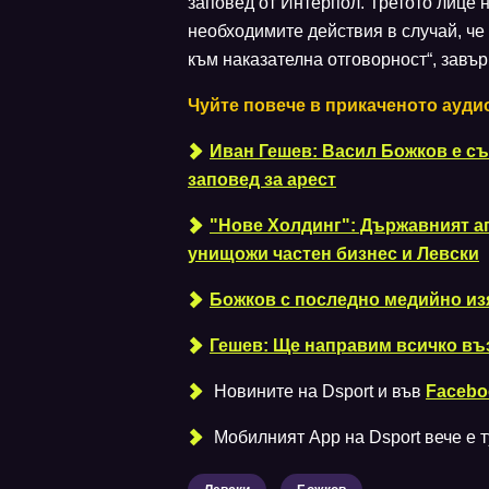
заповед от Интерпол. Третото лице 
необходимите действия в случай, че
към наказателна отговорност“, завъ
Чуйте повече в прикаченото ауди
Иван Гешев: Васил Божков е съ
заповед за арест
"Нове Холдинг": Държавният ап
унищожи частен бизнес и Левски
Божков с последно медийно из
Гешев: Ще направим всичко въ
Новините на Dsport и във
Facebo
Мобилният Аpp на Dsport вече е ту