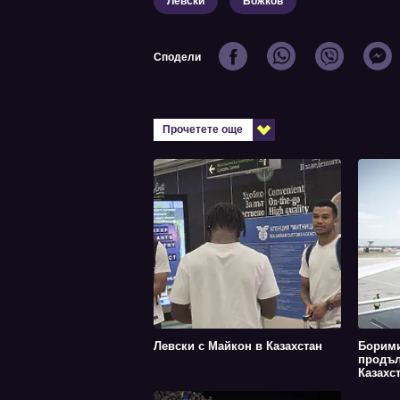
Левски
Божков
Сподели
Прочетете още
Левски с Майкон в Казахстан
Борими
продъл
Казахст