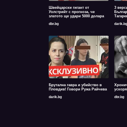
Швейцарски гигант от
3 верс
Уолстрийт с прогноза, че
Българ
златото ще удари 5000 долара
Тагаре
dbr.bg
darik.b
Брутална гавра и убийство в
Хрони
Пловдив! Говори Ружа Райчева
ускоря
darik.bg
dbr.bg