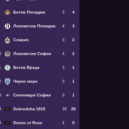
Ботев Пловдив
3
4
Локомотив Пловдив
4
3
Славия
3
2
0
Локомотив София
4
2
1
Ботев Враца
3
1
2
Черно море
3
1
3
Септември София
3
1
3
Dobrudzha 1919
30
26
4
Dunav ot Ruse
4
0