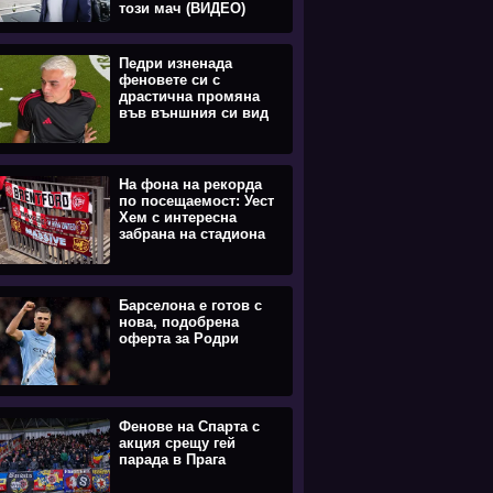
този мач (ВИДЕО)
Педри изненада
феновете си с
драстична промяна
във външния си вид
На фона на рекорда
по посещаемост: Уест
Хем с интересна
забрана на стадиона
Барселона е готов с
нова, подобрена
оферта за Родри
Фенове на Спарта с
акция срещу гей
парада в Прага