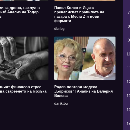
ии за дрона, нахлул в
Павел Колев и Ицака
ия! Анализ на Тодор
пренаписват правилата на
7
в
пазара с Media Z и нови
формати
g
8
dbr.bg
9
1
1
1
чният финансов стрес
Радев повтаря модела
ва стареенето на мозъка
„Борисов“! Анализ на Валерия
Велева
1
darik.bg
1
1