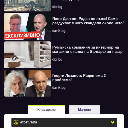
dbr.bg
Явор Дачков: Радев не лъже! Само
раздухват много скандали около него!
darik.bg
Румънска компания за интериор на
магазини стъпва на българския пазар
dbr.bg
Георги Лозанов: Радев има 2
проблема!
darik.bg
Класиране
Мачове