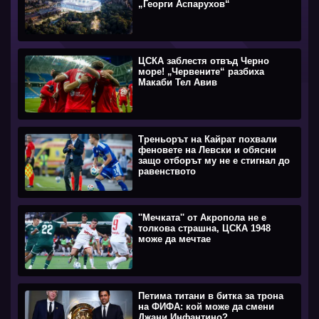
„Георги Аспарухов“
ЦСКА заблестя отвъд Черно
море! „Червените“ разбиха
Макаби Тел Авив
Треньорът на Кайрат похвали
феновете на Левски и обясни
защо отборът му не е стигнал до
равенството
''Мечката'' от Акропола не е
толкова страшна, ЦСКА 1948
може да мечтае
Петима титани в битка за трона
на ФИФА: кой може да смени
Джани Инфантино?