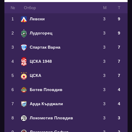
№
Oтбор
М
Т
1
Левски
3
9
2
Лудогорец
3
9
3
Спартак Варна
3
7
4
ЦСКА 1948
3
7
5
ЦСКА
3
7
6
Ботев Пловдив
3
4
7
Арда Кърджали
3
4
8
Локомотив Пловдив
3
3