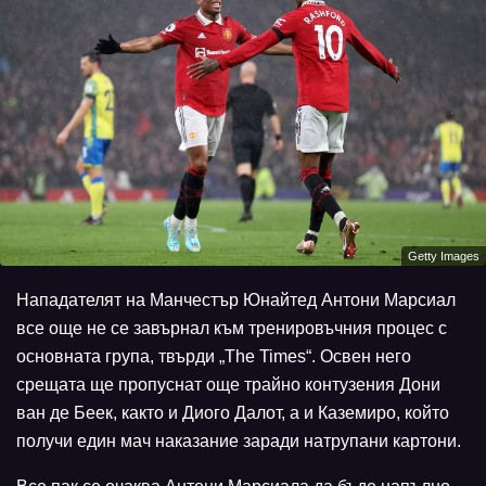
Getty Images
Нападателят на Манчестър Юнайтед Антони Марсиал
все още не се завърнал към тренировъчния процес с
основната група, твърди „The Times“. Освен него
срещата ще пропуснат още трайно контузения Дони
ван де Беек, както и Диого Далот, а и Каземиро, който
получи един мач наказание заради натрупани картони.