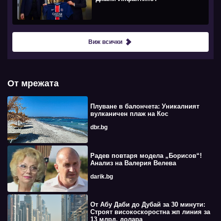
Виж всички
От мрежата
Плуване в балончета: Уникалният
вулканичен плаж на Кос
dbr.bg
Радев повтаря модела „Борисов“!
Анализ на Валерия Велева
darik.bg
От Абу Даби до Дубай за 30 минути:
Строят високоскоростна жп линия за
13 млрд. долара