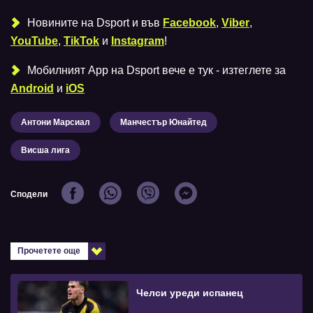
Новините на Dsport и във
Facebook
,
Viber
,
YouTube
,
TikTok
и
Instagram
!
Мобилният Аpp на Dsport вече е тук - изтеглете за
Android
и
iOS
Антони Марсиал
Манчестър Юнайтед
Висша лига
Сподели
Прочетете още
Челси уреди испанец