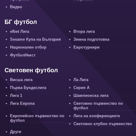
Видео
БГ футбол
efbet Лига
Втора лига
Sesame Купа на България
Зимна подготовка
Национален отбор
Евротурнири
ФутболНекст
Световен футбол
Висша лига
Ла Лига
Първа Бундеслига
Серия А
Лига 1
Шампионска лига
Лига Европа
Световно първенство по
футбол
Европейско първенство по
Лига на конференциите
футбол
Световно клубно първенство
Други