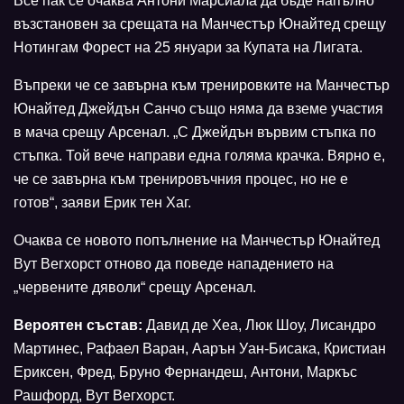
Все пак се очаква Антони Марсиала да бъде напълно
възстановен за срещата на Манчестър Юнайтед срещу
Нотингам Форест на 25 януари за Купата на Лигата.
Въпреки че се завърна към тренировките на Манчестър
Юнайтед Джейдън Санчо също няма да вземе участия
в мача срещу Арсенал. „С Джейдън вървим стъпка по
стъпка. Той вече направи една голяма крачка. Вярно е,
че се завърна към тренировъчния процес, но не е
готов“, заяви Ерик тен Хаг.
Очаква се новото попълнение на Манчестър Юнайтед
Вут Вегхорст отново да поведе нападението на
„червените дяволи“ срещу Арсенал.
Вероятен състав:
Давид де Хеа, Люк Шоу, Лисандро
Мартинес, Рафаел Варан, Аарън Уан-Бисака, Кристиан
Ериксен, Фред, Бруно Фернандеш, Антони, Маркъс
Рашфорд, Вут Вегхорст.