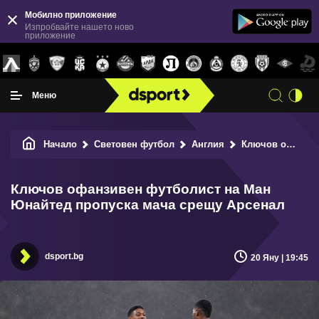
Мобилно приложение
Изпробвайте нашето ново
приложение
Меню
Начало
Световен футбол
Англия
Ключов офанзивен футболист на Ман Юнайтед пропуска мача срещу Арсенал
Ключов офанзивен футболист на Ман
Юнайтед пропуска мача срещу Арсенал
dsport.bg
20 Яну | 19:45