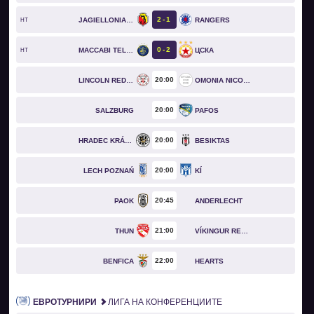
2
1
JAGIELLONIA BIAŁYSTOK
RANGERS
HT
0
2
MACCABI TEL AVIV
ЦСКА
HT
20
00
LINCOLN RED IMPS
OMONIA NICOSIA
20
00
SALZBURG
PAFOS
20
00
HRADEC KRÁLOVÉ
BESIKTAS
20
00
LECH POZNAŃ
KÍ
20
45
PAOK
ANDERLECHT
21
00
THUN
VÍKINGUR REYKJAVÍK
22
00
BENFICA
HEARTS
ЕВРОТУРНИРИ
ЛИГА НА КОНФЕРЕНЦИИТЕ