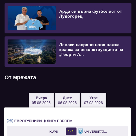
Арда си върна футболист от
Лудогорец
Левски направи нова важна
крачка за реконструкцията на
„Георги А...
От мрежата
Вчера
Днес
Утре
05.08.2026
06.08.2026
07.08.2026
ЕВРОТУРНИРИ
ЛИГА ЕВРОПА
1
1
KUPS
UNIVERSITATEA CRAIOVA