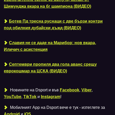
Шимунджа вкара на бг шампиона (ВИДЕО)
Ботев Пд тресна руснаци с две бързи контри
под обилния дубайски дъжд (ВИДЕО)
Славия не се даде на Марибор: нов вкара,
Иличич с асистенция
Септември пропиля два гола аванс срещу
еврокошмар на ЦСКА (ВИДЕО)
Новините на Dsport и във
Facebook
,
Viber
,
YouTube
,
TikTok
и
Instagram
!
Мобилният Аpp на Dsport вече е тук - изтеглете за
Android
и
iOS