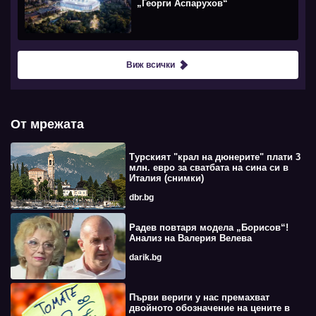
„Георги Аспарухов“
Виж всички
От мрежата
Турският "крал на дюнерите" плати 3
млн. евро за сватбата на сина си в
Италия (снимки)
dbr.bg
Радев повтаря модела „Борисов“!
Анализ на Валерия Велева
darik.bg
Първи вериги у нас премахват
двойното обозначение на цените в