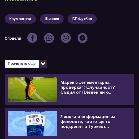
Крумовград
Шинник
БГ Футбол
Сподели
Прочетете още
Марек с „елементарна
проверка“: Случайност?
Съдия от Плевен ни о...
Левски с информация за
феновете, които ще го
подкрепят в Туркест...