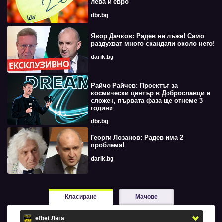
лева и евро
dbr.bg
Явор Дачков: Радев не лъже! Само
раздухват много скандали около него!
darik.bg
Райчо Райчев: Проектът за
космически център в Доброславци е
сложен, първата фаза ще отнеме 3
години
dbr.bg
Георги Лозанов: Радев има 2
проблема!
darik.bg
Класиране
Мачове