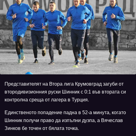
Представителят на Втора лига Крумовград загуби от
втородивизионния руски Шинник с 0:1 във втората си
контролна среща от лагера в Турция.
Единственото попадение падна в 52-а минута, когато
Шинник получи право да изпълни дузпа, а Вячеслав
Зинков бе точен от бялата точка.