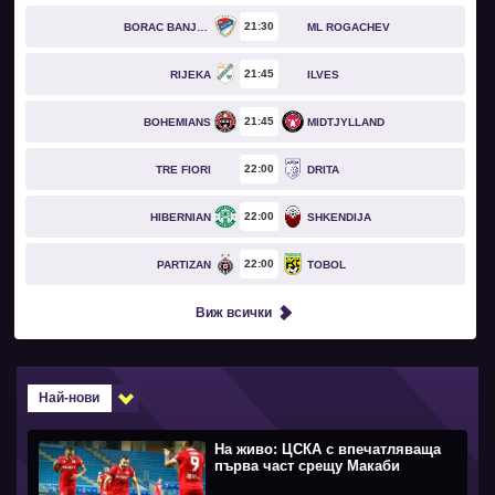
21
30
BORAC BANJA LUKA
ML ROGACHEV
21
45
RIJEKA
ILVES
21
45
BOHEMIANS
MIDTJYLLAND
22
00
TRE FIORI
DRITA
22
00
HIBERNIAN
SHKENDIJA
22
00
PARTIZAN
TOBOL
Виж всички
Най-нови
На живо: ЦСКА с впечатляваща
първа част срещу Макаби