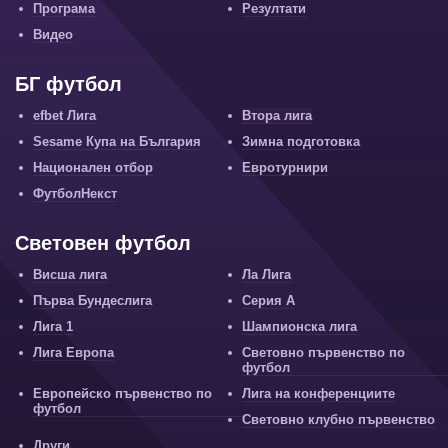
Програма
Резултати
Видео
БГ футбол
efbet Лига
Втора лига
Sesame Купа на България
Зимна подготовка
Национален отбор
Евротурнири
ФутболНекст
Световен футбол
Висша лига
Ла Лига
Първа Бундеслига
Серия А
Лига 1
Шампионска лига
Лига Европа
Световно първенство по
футбол
Европейско първенство по
Лига на конференциите
футбол
Световно клубно първенство
Други