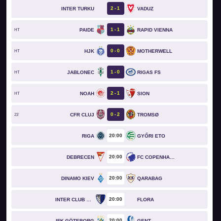
2
1
INTER TURKU
VADUZ
1
1
PAIDE
RAPID VIENNA
HT
0
0
HJK
MOTHERWELL
HT
1
0
JABLONEC
RIGAS FS
HT
2
1
NOAH
SION
HT
0
2
CFR CLUJ
TROMSØ
23`
20
00
RIGA
GYŐRI ETO
20
00
DEBRECEN
FC COPENHAGEN
20
00
DINAMO KIEV
QARABAG
20
00
INTER CLUB D'ESCALDES
FLORA
20
00
IFK GÖTEBORG
GENT