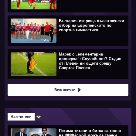
България изпраща пълен женски
отбор на Европейското по
спортна гимнастика
Марек с „елементарна
проверка“: Случайност? Съдия
от Плевен ни ощети срещу
Спартак Плевен
Виж всички
Най-четени
Петима титани в битка за трона
на ФИФА: кой може да смени