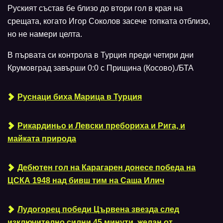
Руският състав бе близо до втори гол в края на
срещата, когато Игор Соколов засече топката отблизо,
но не намери целта.
В първата си контрола в Турция преди четири дни
Крумовград завърши 0:0 с Прищина (Косово)./БТА
Руснаци биха Марица в Турция
Рикардиньо и Левски пребориха и Рига, и
майката природа
Дебютен гол на Карагарен донесе победа на
ЦСКА 1948 над бивш тим на Саша Илич
Лудогорец победи Цървена звезда след
изключително силни 45 минути, желан от