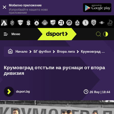
Мобилно приложение
Изпробвайте нашето ново
приложение
Меню
Начало
БГ футбол
Втора лига
Крумовград отстъпи на руснаци от втора дивизия
Крумовград отстъпи на руснаци от втора
дивизия
dsport.bg
26 Яну | 18:44