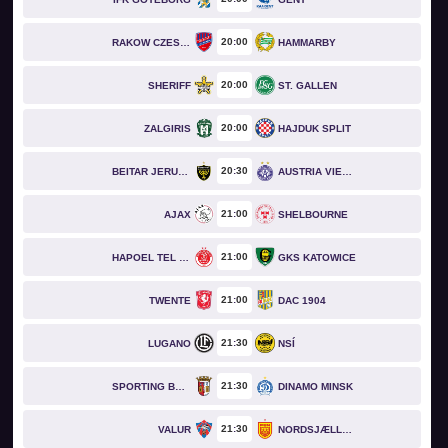
20
00
RAKOW CZESTOCHOWA
HAMMARBY
20
00
SHERIFF
ST. GALLEN
20
00
ZALGIRIS
HAJDUK SPLIT
20
30
BEITAR JERUSALEM
AUSTRIA VIENNA
21
00
AJAX
SHELBOURNE
21
00
HAPOEL TEL AVIV
GKS KATOWICE
21
00
TWENTE
DAC 1904
21
30
LUGANO
NSÍ
21
30
SPORTING BRAGA
DINAMO MINSK
21
30
VALUR
NORDSJÆLLAND