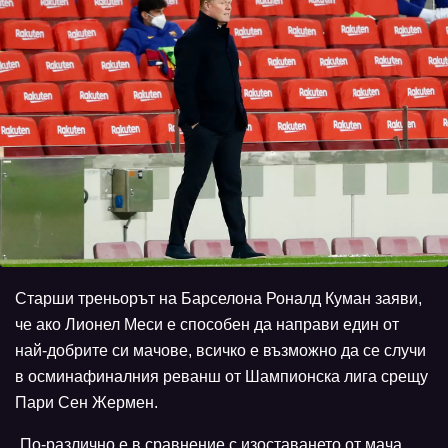
Старши треньорът на Барселона Роналд Куман заяви,
че ако Лионел Меси е способен да направи един от
най-добрите си мачове, всичко е възможно да се случи
в осминафиналния реванш от Шампионска лига срещу
Пари Сен Жермен.
„По-различно е в сравнение с изоставането от мача