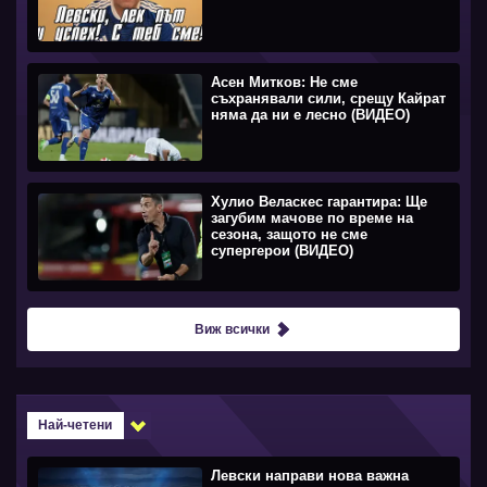
Асен Митков: Не сме
съхранявали сили, срещу Кайрат
няма да ни е лесно (ВИДЕО)
Хулио Веласкес гарантира: Ще
загубим мачове по време на
сезона, защото не сме
супергерои (ВИДЕО)
Виж всички
Най-четени
Левски направи нова важна