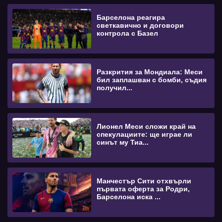
Барселона реагира
светкавично и договори
контрола с Базел
Разкрития за Мондиала: Меси
бил заплашван с бомби, съдия
получил...
Лионел Меси сложи край на
спекулациите: ще играе ли
синът му Тиа...
Манчестър Сити отхвърли
първата оферта за Родри,
Барселона иска ...