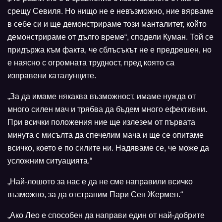
срещу Севиля. Но нищо не е невъзможно, ние вярваме
в себе си и ще демонстрираме този манталитет, който
демонстрираме от дълго време“, сподели Куман. Той се
придържа към факта, че сблъсъкът не е предрешен, но
е наясно с огромната трудност, пред която са
изправени каталунците.
„За да имаме някаква възможност, имаме нужда от
много силен мач и трябва да бъдем много ефективни.
При всички положения ние ще излезем от първата
минута с мисълта да спечелим мача и ще се опитаме
всичко, което е по силите ни. Надяваме се, че може да
усложним ситуацията.“
„Най-лошото за нас е да не сме направили всичко
възможно, за да отстраним Пари Сен Жермен.“
„Ако Лео е способен да направи един от най-добрите