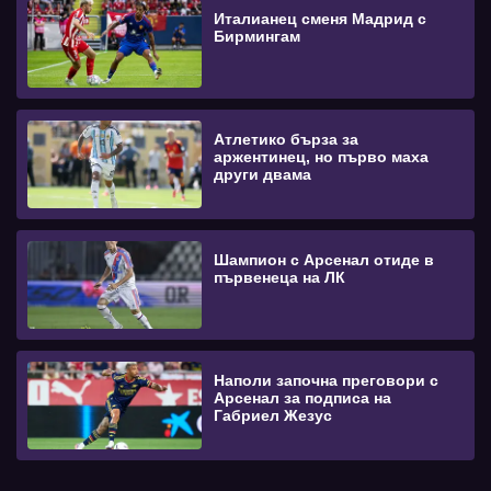
Италианец сменя Мадрид с
Бирмингам
Атлетико бърза за
аржентинец, но първо маха
други двама
Шампион с Арсенал отиде в
първенеца на ЛК
Наполи започна преговори с
Арсенал за подписа на
Габриел Жезус