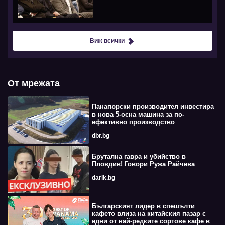
Виж всички
От мрежата
Панагюрски производител инвестира
в нова 5-осна машина за по-
ефективно производство
dbr.bg
Брутална гавра и убийство в
Пловдив! Говори Ружа Райчева
darik.bg
Българският лидер в спешълти
кафето влиза на китайския пазар с
едни от най-редките сортове кафе в