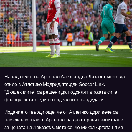
Нападателят на Арсенал Александър Лаказет може да
отиде в Атлетико Мадрид, твърди Soccer Link.
"Дюшекчиите" са решени да подсилят атаката си, а
французинът е един от идеалните кандидати.
Изданието твърди още, че от Атлетико дори вече са
влезли в контакт с Арсенал, за да отправят запитване
за цената на Лаказет. Смята се, че Микел Артета няма