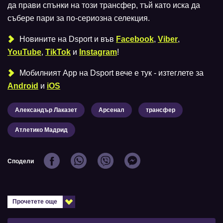
да прави спънки на този трансфер, тъй като иска да
събере пари за по-сериозна селекция.
Новините на Dsport и във
Facebook
,
Viber
,
YouTube
,
TikTok
и
Instagram
!
Мобилният Аpp на Dsport вече е тук - изтеглете за
Android
и
iOS
Александър Лаказет
Арсенал
трансфер
Атлетико Мадрид
Сподели
Прочетете още