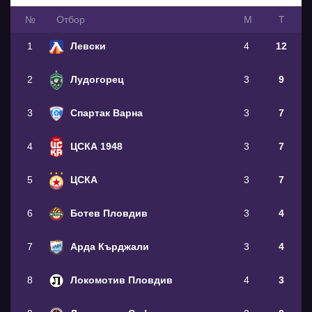
№
Oтбор
М
Т
1
Левски
4
12
2
Лудогорец
3
9
3
Спартак Варна
3
7
4
ЦСКА 1948
3
7
5
ЦСКА
3
7
6
Ботев Пловдив
3
4
7
Арда Кърджали
3
4
8
Локомотив Пловдив
4
3