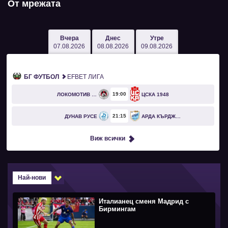
От мрежата
Вчера
Днес
Утре
07.08.2026
08.08.2026
09.08.2026
БГ ФУТБОЛ
EFBET ЛИГА
19
00
ЛОКОМОТИВ СОФИЯ
ЦСКА 1948
21
15
ДУНАВ РУСЕ
АРДА КЪРДЖАЛИ
Виж всички
Най-нови
Италианец сменя Мадрид с
Бирмингам