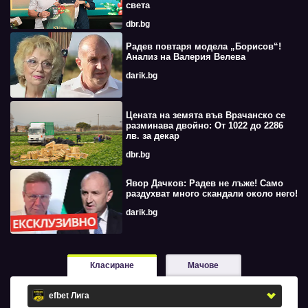
света
dbr.bg
Радев повтаря модела „Борисов“!
Анализ на Валерия Велева
darik.bg
Цената на земята във Врачанско се
разминава двойно: От 1022 до 2286
лв. за декар
dbr.bg
Явор Дачков: Радев не лъже! Само
раздухват много скандали около него!
darik.bg
Класиране
Мачове