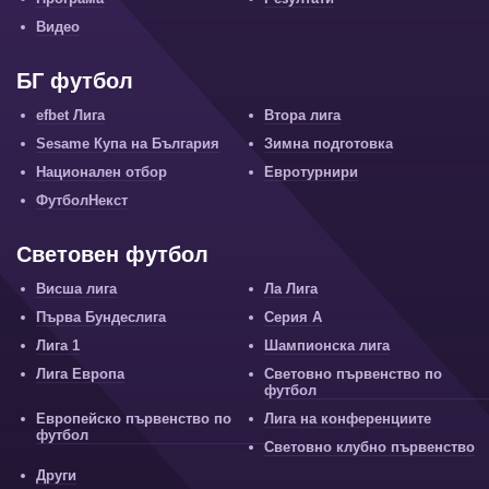
Видео
БГ футбол
efbet Лига
Втора лига
Sesame Купа на България
Зимна подготовка
Национален отбор
Евротурнири
ФутболНекст
Световен футбол
Висша лига
Ла Лига
Първа Бундеслига
Серия А
Лига 1
Шампионска лига
Лига Европа
Световно първенство по
футбол
Европейско първенство по
Лига на конференциите
футбол
Световно клубно първенство
Други