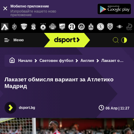
Мобилно приложение
Изпробвайте нашето ново
приложение
Меню
Начало
Световен футбол
Англия
Лаказет обмисля вариант за Атлетико Мадрид
Лаказет обмисля вариант за Атлетико
Мадрид
dsport.bg
06 Апр | 11:27