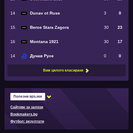
14
Dunav ot Ruse
3
0
15
Beroe Stara Zagora
30
23
16
Montana 1921
30
17
14
Дунав Русе
0
0
Виж цялото класиране
Полезни връзки
Сайтове за залози
Bookmakers.bg
Футбол: резултати