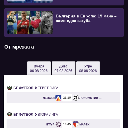
България в Европа: 15 мача –
само една загуба
От мрежата
Вчера
Днес
Утре
06.08.2026
07.08.2026
08.08.2026
БГ ФУТБОЛ
EFBET ЛИГА
21
15
ЛЕВСКИ
ЛОКОМОТИВ ПЛОВДИВ
БГ ФУТБОЛ
ВТОРА ЛИГА
18
45
ЕТЪР
МАРЕК