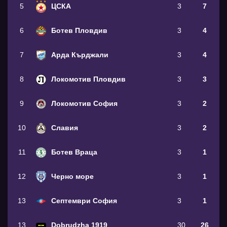
5
ЦСКА
3
7
6
Ботев Пловдив
3
4
7
Арда Кърджали
3
4
8
Локомотив Пловдив
3
3
9
Локомотив София
3
2
10
Славия
3
2
11
Ботев Враца
3
1
12
Черно море
3
1
13
Септември София
3
1
13
Dobrudzha 1919
30
26