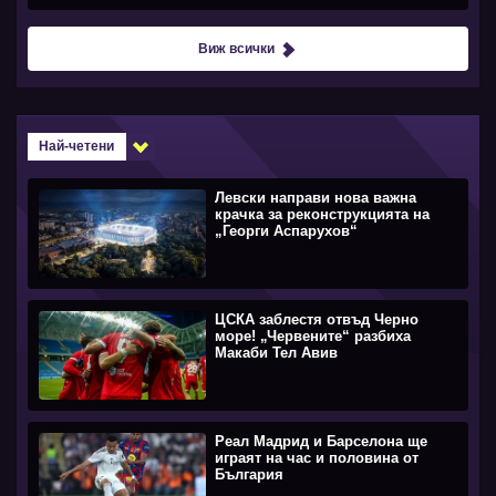
Виж всички
Най-четени
Левски направи нова важна
крачка за реконструкцията на
„Георги Аспарухов“
ЦСКА заблестя отвъд Черно
море! „Червените“ разбиха
Макаби Тел Авив
Реал Мадрид и Барселона ще
играят на час и половина от
България