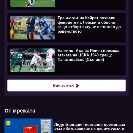
Треньорът на Кайрат похвали
феновете на Левски и обясни
защо отборът му не е стигнал до
равенството
На живо: Атанас Илиев повежда
атаката на ЦСКА 1948 срещу
Панатинайкос (Състави)
Виж всички
От мрежата
Лидл България поетапно преминава
към обозначаване на цените само в