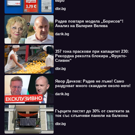
евро
dbr.bg
Радев повтаря модела „Борисов“!
Анализ на Валерия Велева
darik.bg
357 тона праскови при капацитет 230:
Рекордна реколта блокира „Фрукто-
Сливен“
dbr.bg
Явор Дачков: Радев не лъже! Само
раздухват много скандали около него!
darik.bg
Гърците пестят до 30% от сметките за
ток със слънчеви панели на балкона
dbr.bg