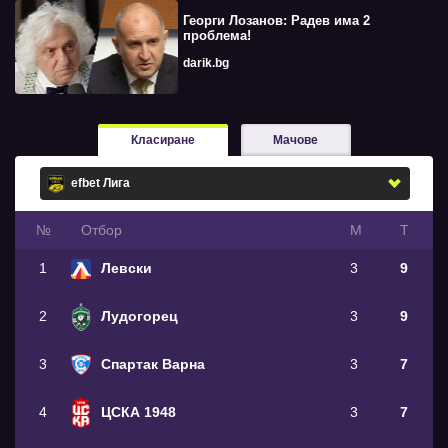
Георги Лозанов: Радев има 2
проблема!
darik.bg
Класиране
Мачове
№
Oтбор
М
Т
1
Левски
3
9
2
Лудогорец
3
9
3
Спартак Варна
3
7
4
ЦСКА 1948
3
7