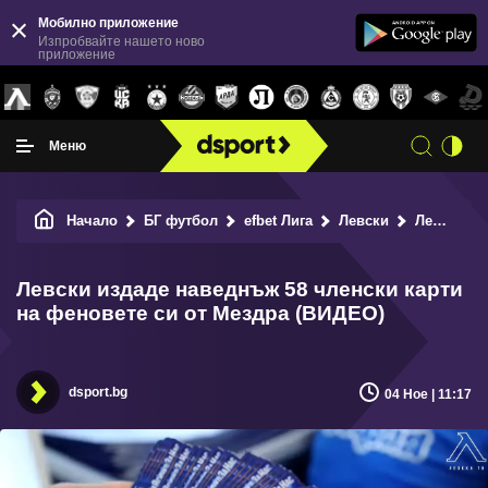
Мобилно приложение
Изпробвайте нашето ново
приложение
Меню
Начало
БГ футбол
efbet Лига
Левски
Левски издаде наведнъж 58 членски карти на феновете си от Мездра (ВИДЕО)
Левски издаде наведнъж 58 членски карти
на феновете си от Мездра (ВИДЕО)
dsport.bg
04 Ное | 11:17