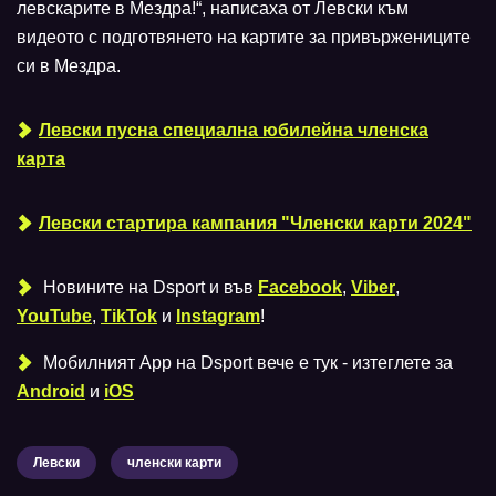
левскарите в Мездра!“, написаха от Левски към
видеото с подготвянето на картите за привържениците
си в Мездра.
Левски пусна специална юбилейна членска
карта
Левски стартира кампания "Членски карти 2024"
Новините на Dsport и във
Facebook
,
Viber
,
YouTube
,
TikTok
и
Instagram
!
Мобилният Аpp на Dsport вече е тук - изтеглете за
Android
и
iOS
Левски
членски карти