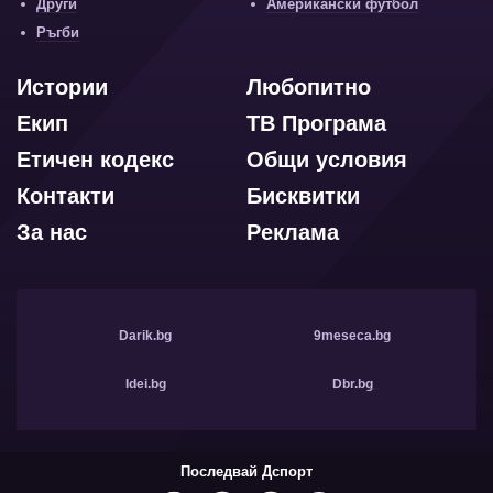
Други
Американски футбол
Ръгби
Истории
Любопитно
Екип
ТВ Програма
Етичен кодекс
Общи условия
Контакти
Бисквитки
За нас
Реклама
Darik.bg
9meseca.bg
Idei.bg
Dbr.bg
Последвай Дспорт