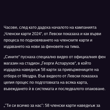
Часове, след като дадоха началото на кампанията
„Членски карти 2024“, от Левски показаха и как върви
процеса по подновяването на членските карти и
издаването на нови за феновете на тима.
„Сините“ пуснаха специално видео от официалния фен
магазин на стадион „Георги Аспарухов“, в който
издадоха наведнъж 58 карти за привържениците на
отбора от Мездра. Във видеото от Левски показаха
целия процес по подготовката на всяка карта,
въвеждането ѝ в системата и последвалото опаковане.
„"Ти си всичко за нас": 58 членски карти наведнъж за