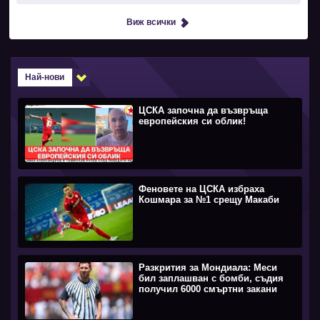
Виж всички
Най-нови
ЦСКА започна да възвръща
европейския си облик!
Феновете на ЦСКА избраха
Кошмара за №1 срещу Макаби
Разкрития за Мондиала: Меси
бил заплашван с бомби, съдия
получил 6000 смъртни закани