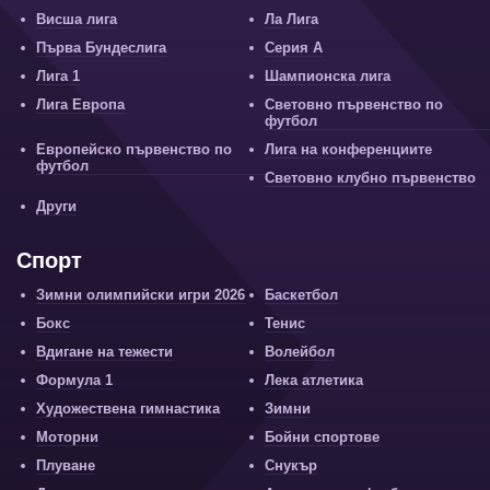
Висша лига
Ла Лига
Първа Бундеслига
Серия А
Лига 1
Шампионска лига
Лига Европа
Световно първенство по
футбол
Европейско първенство по
Лига на конференциите
футбол
Световно клубно първенство
Други
Спорт
Зимни олимпийски игри 2026
Баскетбол
Бокс
Тенис
Вдигане на тежести
Волейбол
Формула 1
Лека атлетика
Художествена гимнастика
Зимни
Моторни
Бойни спортове
Плуване
Снукър