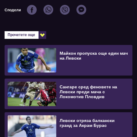
Сподели
Прочетете още
Майкон пропуска още един мач
на Левски
Сангаре сред феновете на
Левски преди мача с
Локомотив Пловдив
Левски отряза балкански
гранд за Акрам Бурас