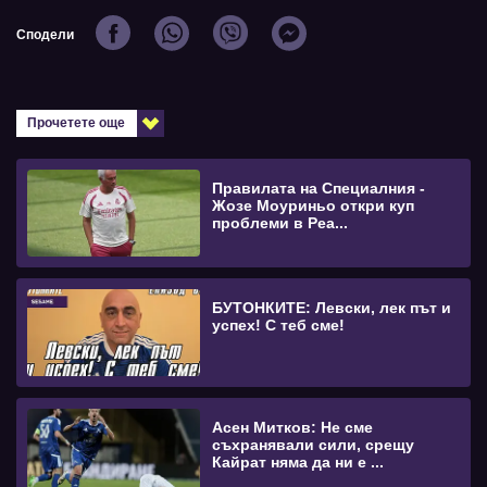
Сподели
Прочетете още
Правилата на Специалния -
Жозе Моуриньо откри куп
проблеми в Реа...
БУТОНКИТЕ: Левски, лек път и
успех! С теб сме!
Асен Митков: Не сме
съхранявали сили, срещу
Кайрат няма да ни е ...