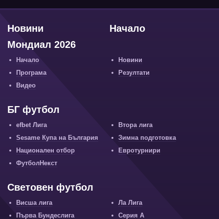
Новини
Начало
Мондиал 2026
Начало
Новини
Програма
Резултати
Видео
БГ футбол
efbet Лига
Втора лига
Sesame Купа на България
Зимна подготовка
Национален отбор
Евротурнири
ФутболНекст
Световен футбол
Висша лига
Ла Лига
Първа Бундеслига
Серия А