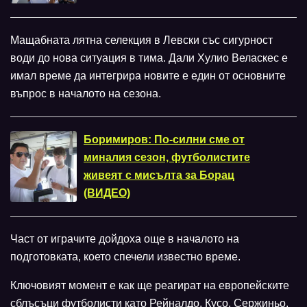
Мащабната лятна селекция в Левски със сигурност
води до нова ситуация в тима. Дали Хулио Веласкес е
имал време да интегрира новите е един от основните
въпрос в началото на сезона.
Боримиров: По-силни сме от
миналия сезон, футболистите
живеят с мисълта за Борац
(ВИДЕО)
Част от играчите дойдоха още в началото на
подготовката, което спечели известно време.
Ключовият момент е как ще реагират на европейските
сблъсъци футболисти като Рейналдо, Кусо, Сержиньо,