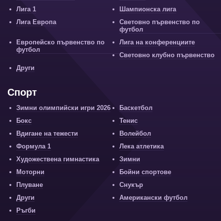
Лига 1
Шампионска лига
Лига Европа
Световно първенство по
футбол
Европейско първенство по
Лига на конференциите
футбол
Световно клубно първенство
Други
Спорт
Зимни олимпийски игри 2026
Баскетбол
Бокс
Тенис
Вдигане на тежести
Волейбол
Формула 1
Лека атлетика
Художествена гимнастика
Зимни
Моторни
Бойни спортове
Плуване
Снукър
Други
Американски футбол
Ръгби