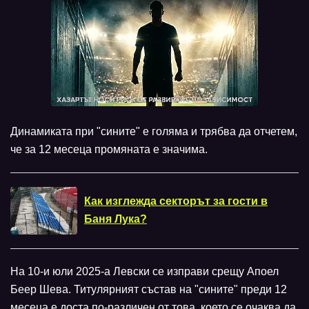
Динамиката при "сините" е голяма и трябва да отчетем,
че за 12 месеца промяната е значима.
Как изглежда секторът за гости в
Баня Лука?
На 10-и юли 2025-а Левски се изправи срещу Апоел
Беер Шева. Титулярният състав на "сините" преди 12
месеца е доста по-различен от това, което се очаква да