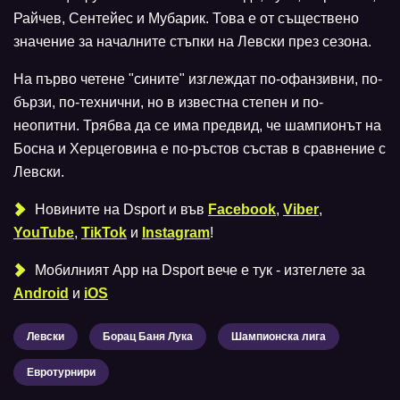
Райчев, Сентейес и Мубарик. Това е от съществено
значение за началните стъпки на Левски през сезона.
На първо четене "сините" изглеждат по-офанзивни, по-
бързи, по-технични, но в известна степен и по-
неопитни. Трябва да се има предвид, че шампионът на
Босна и Херцеговина е по-ръстов състав в сравнение с
Левски.
Новините на Dsport и във
Facebook
,
Viber
,
YouTube
,
TikTok
и
Instagram
!
Мобилният Аpp на Dsport вече е тук - изтеглете за
Android
и
iOS
Левски
Борац Баня Лука
Шампионска лига
Евротурнири