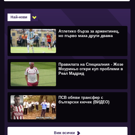
Най-нови
Атлетико бърза за аржентинец,
но първо маха други двама
Правилата на Специалния - Жозе
Моуриньо откри куп проблеми в
Реал Мадрид
ПСВ обяви трансфер с
български кючек (ВИДЕО)
Виж всички