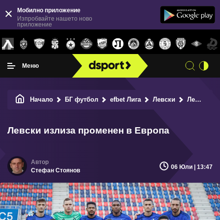
Мобилно приложение
Изпробвайте нашето ново
приложение
Меню
Начало
БГ футбол
efbet Лига
Левски
Левски излиза променен в Европа
Левски излиза променен в Европа
06 Юли | 13:47
Стефан Стоянов