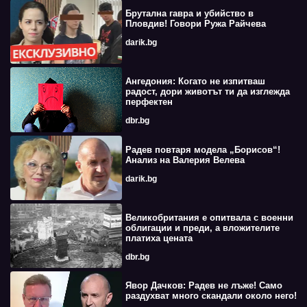
Брутална гавра и убийство в
Пловдив! Говори Ружа Райчева
darik.bg
Ангедония: Когато не изпитваш
радост, дори животът ти да изглежда
перфектен
dbr.bg
Радев повтаря модела „Борисов“!
Анализ на Валерия Велева
darik.bg
Великобритания е опитвала с военни
облигации и преди, а вложителите
платиха цената
dbr.bg
Явор Дачков: Радев не лъже! Само
раздухват много скандали около него!