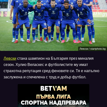
Левски / startphoto.bg
Левски
стана шампион на България през миналия
сезон. Хулио Веласкес и футболистите му имат
страхотна репутация сред феновете си. Тя е напълно
заслужена и спечелена с труд и добър футбол.