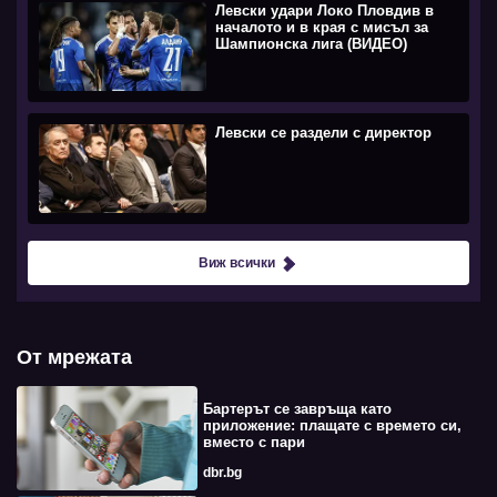
Левски удари Локо Пловдив в
началото и в края с мисъл за
Шампионска лига (ВИДЕО)
Левски се раздели с директор
Виж всички
От мрежата
Бартерът се завръща като
приложение: плащате с времето си,
вместо с пари
dbr.bg