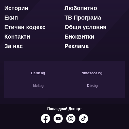
Истории
Любопитно
Екип
ТВ Програма
Етичен кодекс
Общи условия
Контакти
Бисквитки
За нас
Реклама
Darik.bg
9meseca.bg
Idei.bg
Dbr.bg
Последвай Дспорт