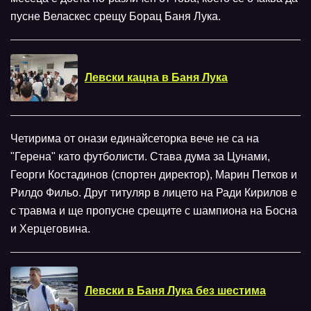
пусне Веласкес срещу Борац Баня Лука.
Левски кацна в Баня Лука
Четирима от онази единайсеторка вече не са на
"Герена" като футболисти. Става дума за Цунами,
Георги Костадинов (спортен директор), Марин Петков и
Рилдо Фильо. Друг титуляр в лицето на Ради Кирилов е
с травма и ще пропусне срещите с шампиона на Босна
и Херцеговина.
Левски в Баня Лука без шестима