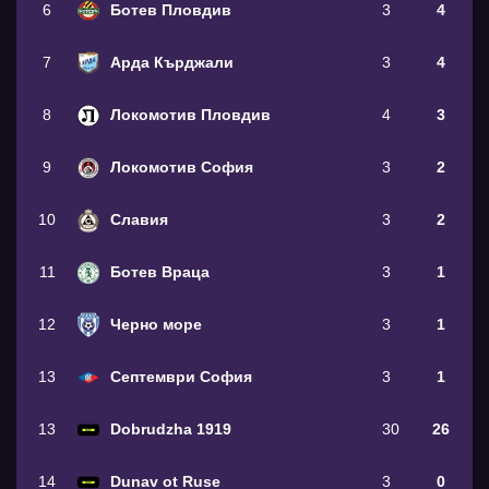
6
Ботев Пловдив
3
4
7
Арда Кърджали
3
4
8
Локомотив Пловдив
4
3
9
Локомотив София
3
2
10
Славия
3
2
11
Ботев Враца
3
1
12
Черно море
3
1
13
Септември София
3
1
13
Dobrudzha 1919
30
26
14
Dunav ot Ruse
3
0