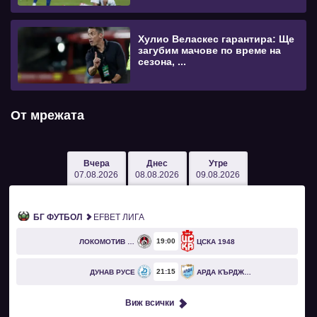
Хулио Веласкес гарантира: Ще
загубим мачове по време на
сезона, ...
От мрежата
Вчера
Днес
Утре
07.08.2026
08.08.2026
09.08.2026
БГ ФУТБОЛ
EFBET ЛИГА
19
00
ЛОКОМОТИВ СОФИЯ
ЦСКА 1948
21
15
ДУНАВ РУСЕ
АРДА КЪРДЖАЛИ
Виж всички