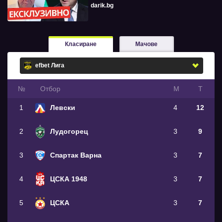
darik.bg
Класиране
Мачове
№
Oтбор
М
Т
1
Левски
4
12
2
Лудогорец
3
9
3
Спартак Варна
3
7
4
ЦСКА 1948
3
7
5
ЦСКА
3
7