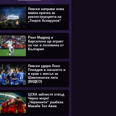
Левски направи нова
важна крачка за
реконструкцията на
„Георги Аспарухов“
Реал Мадрид и
Барселона ще играят
на час и половина от
България
Левски удари Локо
Пловдив в началото и
в края с мисъл за
Шампионска лига
(ВИДЕО)
ЦСКА заблестя отвъд
Черно море!
„Червените“ разбиха
Макаби Тел Авив