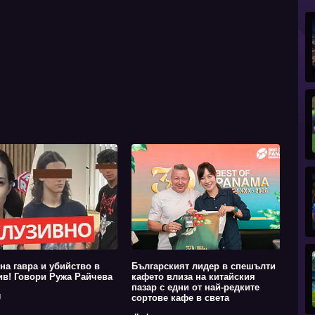
на гавра и убийство в
Българският лидер в спешълти
в! Говори Ружа Райчева
кафето влиза на китайския
пазар с едни от най-редките
g
сортове кафе в света