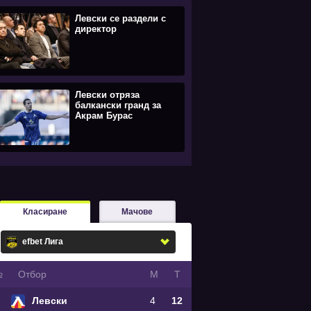
Левски се раздели с
директор
Левски отряза
балкански гранд за
Акрам Бурас
Класиране
Мачове
№
Oтбор
М
Т
Левски
4
12