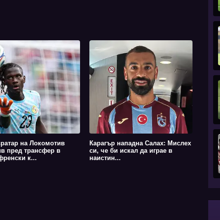
ратар на Локомотив
Карагър нападна Салах: Мислех
в пред трансфер в
си, че би искал да играе в
френски к...
наистин...