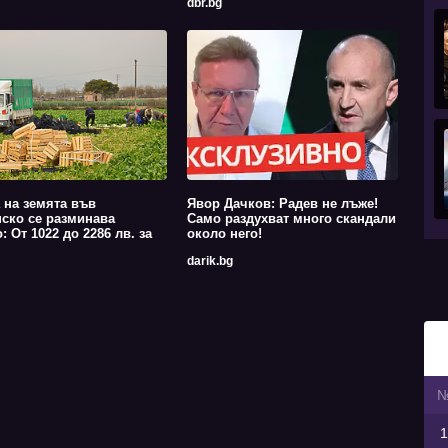
dbr.bg
 на земята във
Явор Дачков: Радев не лъже!
ско се разминава
Само раздухват много скандали
: От 1022 до 2286 лв. за
около него!
darik.bg
1