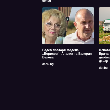
dbr.bg
Радев повтаря модела
Цената
„Борисов“! Анализ на Валерия
Врачан
Велева
двойно
декар
darik.bg
dbr.bg