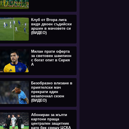
Клуб от Втора лига
видя двоен съдийски
аршин в мачовете си
(ВИДЕО)
Милан прати оферта
за световен шампион
с богат опит в Серия
А
Безобразно влизане в
приятелски мач
прекрати един
незапочнал сезон
(ВИДЕО)
Абониран за жълти
картони праща
централен защитник
като бек срещу ЦСКА