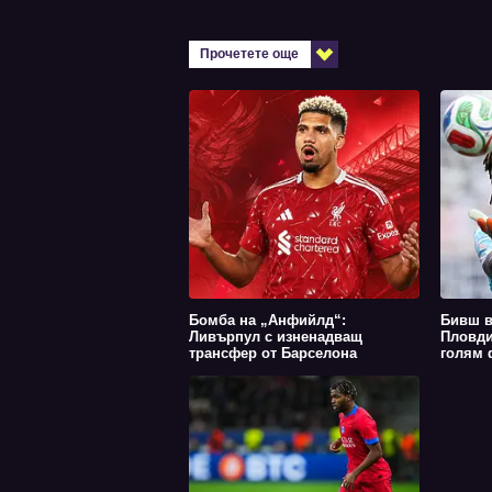
Прочетете още
Бомба на „Анфийлд“:
Бивш в
Ливърпул с изненадващ
Пловди
трансфер от Барселона
голям 