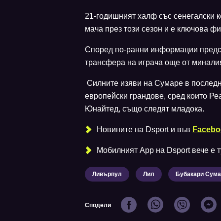
21-годишният халф със сенегалски к
мача през този сезон и е ключова фиг
Според по-ранни информации предс
трансфера на играча още от минали
Силните изяви на Сумаре в последн
европейски грандове, сред които Ре
Юнайтед, също следят младока.
Новините на Dsport и във
Facebo
Мобилният Аpp на Dsport вече е ту
Ливърпул
Лил
Бубакари Сума
Сподели