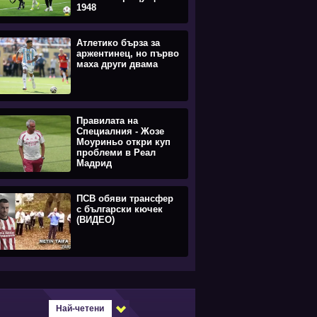
1948
Атлетико бърза за
аржентинец, но първо
маха други двама
Правилата на
Специалния - Жозе
Моуриньо откри куп
проблеми в Реал
Мадрид
ПСВ обяви трансфер
с български кючек
(ВИДЕО)
Най-четени