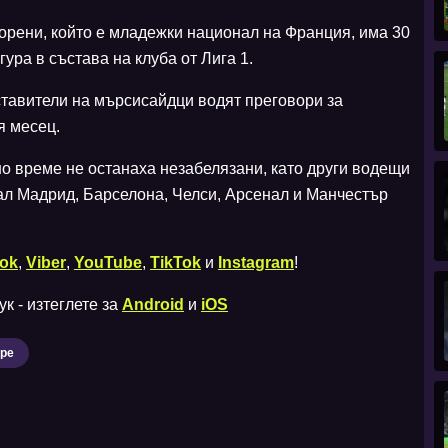
орени, който е младежки национал на Франция, има 30
ура в състава на клуба от Лига 1.
тавители на мърсисайдци водят преговори за
я месец.
о време не останаха незабелязани, като други водещи
ал Мадрид, Барселона, Челси, Арсенал и Манчестър
ok
,
Viber
,
YouTube
,
TikTok
и
Instagram
!
к - изтеглете за
Android
и
iOS
ре