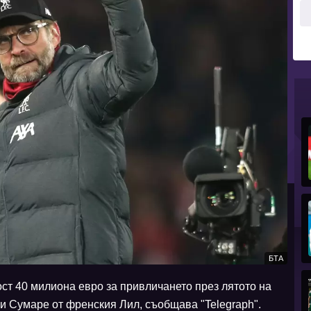
БТА
ост 40 милиона евро за привличането през лятото на
 Сумаре от френския Лил, съобщава "Telegraph".