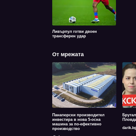
Ливърпул готви двоен
трансферен удар
От мрежата
Панагюрски производител
Брутал
инвестира в нова 5-осна
Пловди
машина за по-ефективно
darik.b
производство