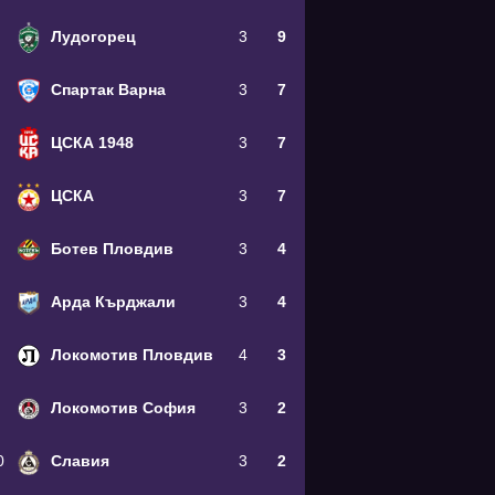
Лудогорец
3
9
Спартак Варна
3
7
ЦСКА 1948
3
7
ЦСКА
3
7
Ботев Пловдив
3
4
Арда Кърджали
3
4
Локомотив Пловдив
4
3
Локомотив София
3
2
0
Славия
3
2