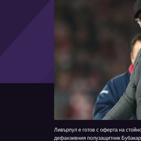
Ливърпул е готов с оферта на стойн
дефанзивния полузащитник Бубакари