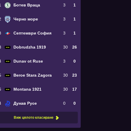
1
Ботев Враца
3
1
2
Черно море
3
1
3
Септември София
3
1
3
Dobrudzha 1919
30
26
4
Dunav ot Ruse
3
0
5
Beroe Stara Zagora
30
23
6
Montana 1921
30
17
4
Дунав Русе
0
0
Виж цялото класиране