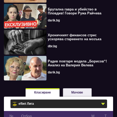
Брутална гавра и убийство в
Пловдив! Говори Ружа Райчева
darik.bg
Хроничният финансов стрес
ускорява стареенето на мозъка
dbr.bg
Радев повтаря модела „Борисов“!
Анализ на Валерия Велева
darik.bg
Класиране
Мачове
№
Oтбор
М
Т