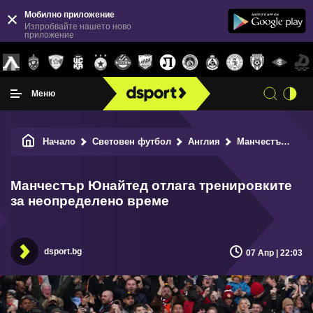
Мобилно приложение
Изпробвайте нашето ново
приложение
Меню
Начало
Световен футбол
Англия
Манчестър Юнайтед отлага тренировките за неопределено време
Манчестър Юнайтед отлага тренировките
за неопределено време
dsport.bg
07 Апр | 22:03