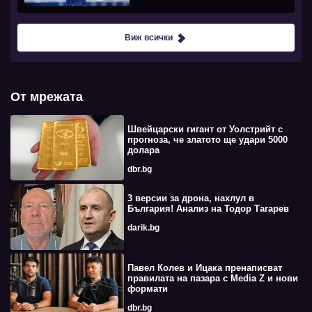
Виж всички
От мрежата
Швейцарски гигант от Уолстрийт с
прогноза, че златото ще удари 5000
долара
dbr.bg
3 версии за дрона, нахлул в
България! Анализ на Тодор Тагарев
darik.bg
Павел Колев и Ицака пренаписват
правилата на пазара с Media Z и нови
формати
dbr.bg