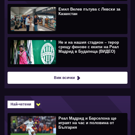
Емил Велев пътува с Левски за
Казахстан
Не и на нашия стадион – терор
срещу фенове с екипи на Реал
Мадрид в Будапеща (ВИДЕО)
Виж всички
Най-четени
Реал Мадрид и Барселона ще
играят на час и половина от
България