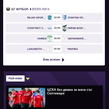
БГ ФУТБОЛ
ВТОРА ЛИГА
18
00
RILSKI SPORTIST
СПАРТАК ПЛЕВЕН
18
00
СПОРТИСТ СВОГЕ
ПИРИН БЛАГОЕВГРАД
18
00
VIHREN
ЧЕРНОМОРЕЦ БУРГАС
20
00
LOKOMOTIV GO
FRATRIA
Виж всички
Най-нови
ЦСКА без двама за мача със
Септември