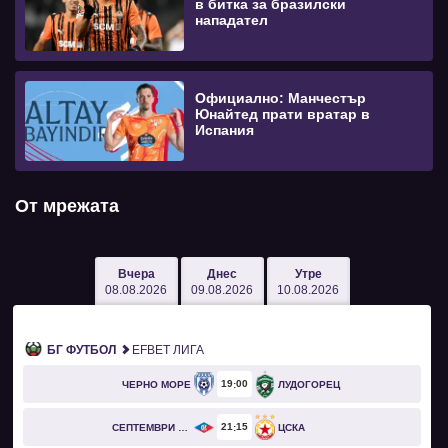
в битка за бразилски
нападател
Официално: Манчестър
Юнайтед прати вратар в
Испания
От мрежата
Вчера
Днес
Утре
08.08.2026
09.08.2026
10.08.2026
БГ ФУТБОЛ
EFBET ЛИГА
19
00
ЧЕРНО МОРЕ
ЛУДОГОРЕЦ
21
15
СЕПТЕМВРИ СОФИЯ
ЦСКА