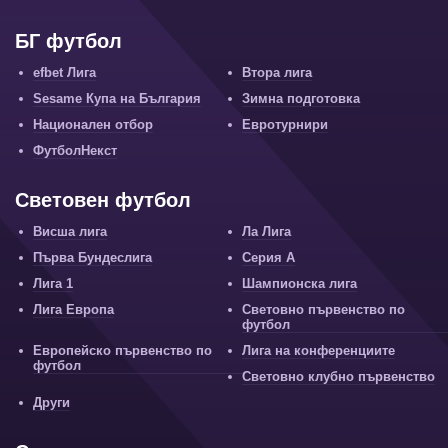
БГ футбол
efbet Лига
Втора лига
Sesame Купа на България
Зимна подготовка
Национален отбор
Евротурнири
ФутболНекст
Световен футбол
Висша лига
Ла Лига
Първа Бундеслига
Серия А
Лига 1
Шампионска лига
Лига Европа
Световно първенство по
футбол
Европейско първенство по
Лига на конференциите
футбол
Световно клубно първенство
Други