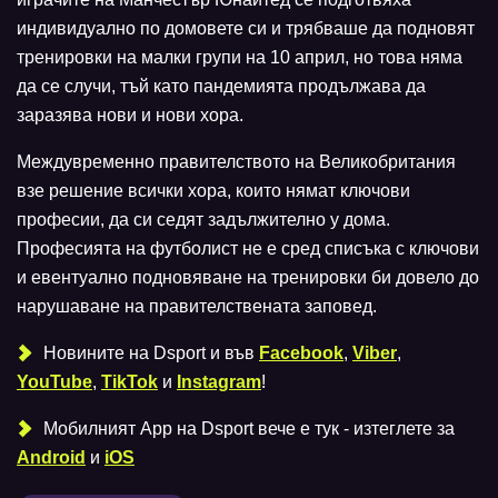
индивидуално по домовете си и трябваше да подновят
тренировки на малки групи на 10 април, но това няма
да се случи, тъй като пандемията продължава да
заразява нови и нови хора.
Междувременно правителството на Великобритания
взе решение всички хора, които нямат ключови
професии, да си седят задължително у дома.
Професията на футболист не е сред списъка с ключови
и евентуално подновяване на тренировки би довело до
нарушаване на правителствената заповед.
Новините на Dsport и във
Facebook
,
Viber
,
YouTube
,
TikTok
и
Instagram
!
Мобилният Аpp на Dsport вече е тук - изтеглете за
Android
и
iOS