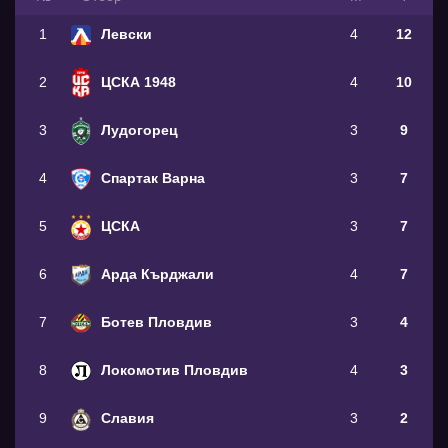
1
Левски
4
12
2
ЦСКА 1948
4
10
3
Лудогорец
3
9
4
Спартак Варна
3
7
5
ЦСКА
3
7
6
Арда Кърджали
4
7
7
Ботев Пловдив
3
4
8
Локомотив Пловдив
4
3
9
Славия
3
2