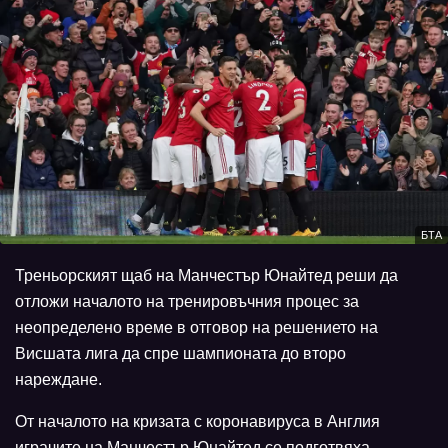
БТА
Треньорският щаб на Манчестър Юнайтед реши да
отложи началото на тренировъчния процес за
неопределено време в отговор на решението на
Висшата лига да спре шампионата до второ
нареждане.
От началото на кризата с коронавируса в Англия
играчите на Манчестър Юнайтед се подготвяха