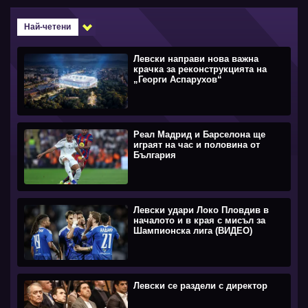
Най-четени
Левски направи нова важна
крачка за реконструкцията на
„Георги Аспарухов“
Реал Мадрид и Барселона ще
играят на час и половина от
България
Левски удари Локо Пловдив в
началото и в края с мисъл за
Шампионска лига (ВИДЕО)
Левски се раздели с директор