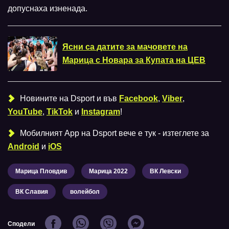
допуснаха изненада.
Ясни са датите за мачовете на
Марица с Новара за Купата на ЦЕВ
Новините на Dsport и във
Facebook
,
Viber
,
YouTube
,
TikTok
и
Instagram
!
Мобилният Аpp на Dsport вече е тук - изтеглете за
Android
и
iOS
Марица Пловдив
Марица 2022
ВК Левски
ВК Славия
волейбол
Сподели