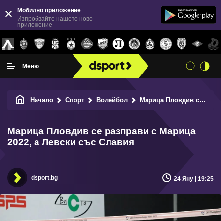
Мобилно приложение
Изпробвайте нашето ново
приложение
Меню
Начало
Спорт
Волейбол
Марица Пловдив се разправи с Марица 2022, а Левски със Славия
Марица Пловдив се разправи с Марица
2022, а Левски със Славия
dsport.bg
24 Яну | 19:25