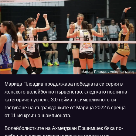
Марица Пловдив / volleymaritza.bg
Марица Пловдив продължава победната си серия в
женското волейболно първенство, след като постигна
категоричен успех с 3:0 гейма в символичното си
гостуване на съгражданките от Марица 2022 в среща
от 11-ия кръг на шампионата.
Волейболистките на Ахметджан Ершимшек бяха по-