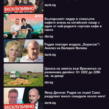
darik.bg
Българският лидер в спешълти
кафето влиза на китайския пазар с
едни от най-редките сортове кафе в
света
dbr.bg
Радев повтаря модела „Борисов“!
Анализ на Валерия Велева
darik.bg
Цената на земята във Врачанско се
разминава двойно: От 1022 до 2286
лв. за декар
dbr.bg
Явор Дачков: Радев не лъже! Само
раздухват много скандали около него!
darik.bg