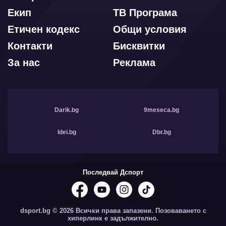
Екип
ТВ Програма
Етичен кодекс
Общи условия
Контакти
Бисквитки
За нас
Реклама
Darik.bg
9meseca.bg
Idei.bg
Dbr.bg
Последвай Дспорт
dsport.bg © 2026 Всички права запазени. Позоваването с
хиперлинк е задължително.