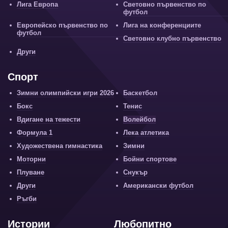
Лига Европа
Световно първенство по
футбол
Европейско първенство по
Лига на конференциите
футбол
Световно клубно първенство
Други
Спорт
Зимни олимпийски игри 2026
Баскетбол
Бокс
Тенис
Вдигане на тежести
Волейбол
Формула 1
Лека атлетика
Художествена гимнастика
Зимни
Моторни
Бойни спортове
Плуване
Снукър
Други
Американски футбол
Ръгби
Истории
Любопитно