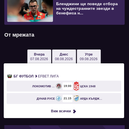
Бленджини ще поведе отбора
на чуждестранните звезди в
бенефиса н...
От мрежата
Вчера
Днес
Утре
07.08.2026
08.08.2026
09.08.2026
БГ ФУТБОЛ
EFBET ЛИГА
19
00
ЛОКОМОТИВ СОФИЯ
ЦСКА 1948
21
15
ДУНАВ РУСЕ
АРДА КЪРДЖАЛИ
Виж всички