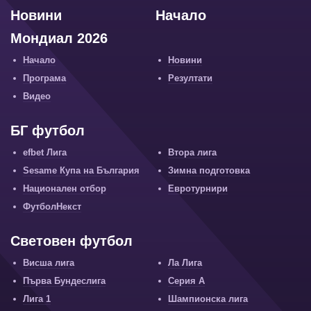
Новини
Начало
Мондиал 2026
Начало
Новини
Програма
Резултати
Видео
БГ футбол
efbet Лига
Втора лига
Sesame Купа на България
Зимна подготовка
Национален отбор
Евротурнири
ФутболНекст
Световен футбол
Висша лига
Ла Лига
Първа Бундеслига
Серия А
Лига 1
Шампионска лига