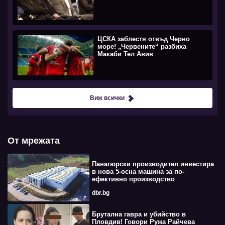
ЦСКА заблестя отвъд Черно
море! „Червените“ разбиха
Макаби Тел Авив
Виж всички
От мрежата
Панагюрски производител инвестира
в нова 5-осна машина за по-
ефективно производство
dbr.bg
Брутална гавра и убийство в
Пловдив! Говори Ружа Райчева