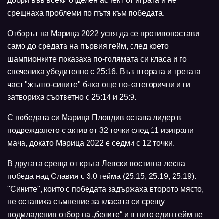
добри във всеки отделен аспект от играта и не
срещнаха проблеми по пътя към победата.
Отборът на Марица 2022 успя да се противопостави
само до средата на първия гейм, след което
шампионките показаха по-голямата си класа и го
спечелиха убедително с 25:16. Във втората и третата
част "жълто-сините" бяха още по-категорични и ги
затвориха съответно с 25:14 и 25:9.
С победата си Марица Пловдив остава лидер в
подреждането с актив от 32 точки след 11 изиграни
мача, докато Марица 2022 е седми с 12 точки.
В другата среща от кръга Левски постигна лесна
победа над Славия с 3:0 гейма (25:15, 25:19, 25:19).
"Сините", които с победата задържаха второто място,
не оставиха съмнение за класата си срещу
подмладения отбор на „белите“ и в нито един гейм не