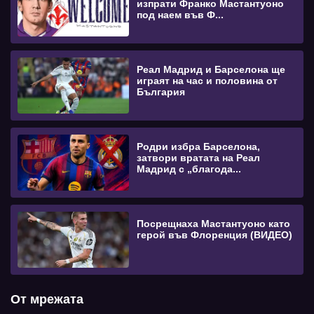
изпрати Франко Мастантуоно
под наем във Ф...
Реал Мадрид и Барселона ще
играят на час и половина от
България
Родри избра Барселона,
затвори вратата на Реал
Мадрид с „благода...
Посрещнаха Мастантуоно като
герой във Флоренция (ВИДЕО)
От мрежата