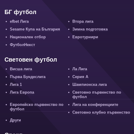
БГ футбол
efbet Лига
Втора лига
Sesame Купа на България
Зимна подготовка
Национален отбор
Евротурнири
ФутболНекст
Световен футбол
Висша лига
Ла Лига
Първа Бундеслига
Серия А
Лига 1
Шампионска лига
Лига Европа
Световно първенство по
футбол
Европейско първенство по
Лига на конференциите
футбол
Световно клубно първенство
Други