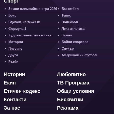
Спорт
Зимни олимпийски игри 2026
Баскетбол
Бокс
Тенис
Вдигане на тежести
Волейбол
Формула 1
Лека атлетика
Художествена гимнастика
Зимни
Моторни
Бойни спортове
Плуване
Снукър
Други
Американски футбол
Ръгби
Истории
Любопитно
Екип
ТВ Програма
Етичен кодекс
Общи условия
Контакти
Бисквитки
За нас
Реклама