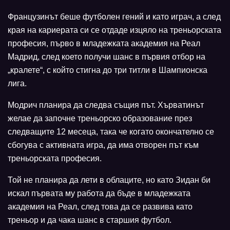
Французинът беше футболен гений и като играч, а след
края на кариерата си се отдаде изцяло на треньорската
професия, първо в младежката академия на Реал
Мадрид, след което получи шанс в първия отбор на
„кралете“, с който стигна до три титли в Шампионска
лига.
Модрич планира да следва същия път. Хърватинът
желае да започне треньорско образование през
следващите 12 месеца, така че когато окончателно се
сбогува с активната игра, да има отворен път към
треньорската професия.
Той не планира да лети в облаците, но като Зидан би
искал първата му работа да бъде в младежката
академия на Реал, след това да се развива като
треньор и да чака шанс в старшия футбол.