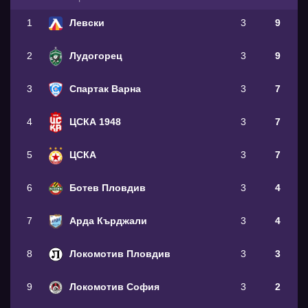
1
Левски
3
9
2
Лудогорец
3
9
3
Спартак Варна
3
7
4
ЦСКА 1948
3
7
5
ЦСКА
3
7
6
Ботев Пловдив
3
4
7
Арда Кърджали
3
4
8
Локомотив Пловдив
3
3
9
Локомотив София
3
2