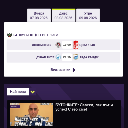
Вчера
Днес
Утре
07.08.2026
08.08.2026
09.08.2026
БГ ФУТБОЛ
EFBET ЛИГА
19
00
ЛОКОМОТИВ СОФИЯ
ЦСКА 1948
21
15
ДУНАВ РУСЕ
АРДА КЪРДЖАЛИ
Виж всички
Най-нови
БУТОНКИТЕ: Левски, лек път и
успех! С теб сме!