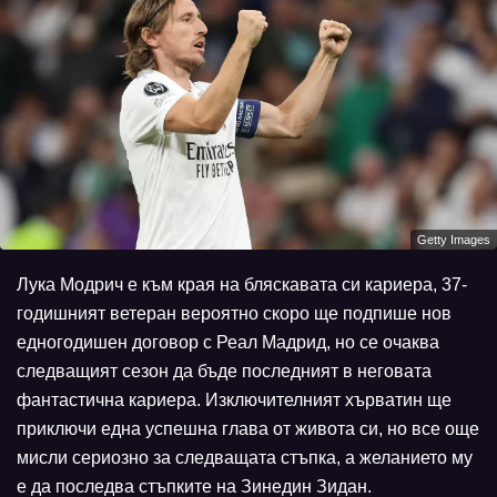
Getty Images
Лука Модрич е към края на бляскавата си кариера, 37-
годишният ветеран вероятно скоро ще подпише нов
едногодишен договор с Реал Мадрид, но се очаква
следващият сезон да бъде последният в неговата
фантастична кариера. Изключителният хърватин ще
приключи една успешна глава от живота си, но все още
мисли сериозно за следващата стъпка, а желанието му
е да последва стъпките на Зинедин Зидан.