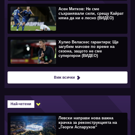
Асен Митков: Не сме
съхранявали сили, срещу Кайрат
няма да ни е лесно (ВИДЕО)
Хулио Веласкес гарантира: Ще
загубим мачове по време на
сезона, защото не сме
супергерои (ВИДЕО)
Виж всички
Най-четени
Левски направи нова важна
крачка за реконструкцията на
„Георги Аспарухов“