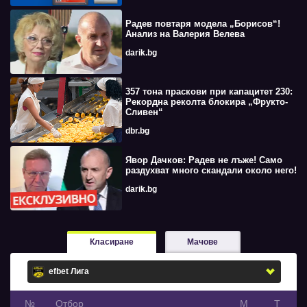
Радев повтаря модела „Борисов“!
Анализ на Валерия Велева
darik.bg
357 тона праскови при капацитет 230:
Рекордна реколта блокира „Фрукто-
Сливен“
dbr.bg
Явор Дачков: Радев не лъже! Само
раздухват много скандали около него!
darik.bg
Класиране
Мачове
№
Oтбор
М
Т