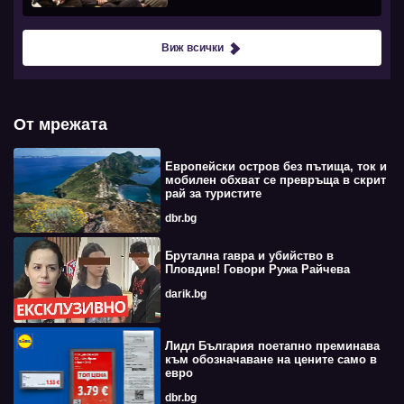
Виж всички
От мрежата
Европейски остров без пътища, ток и
мобилен обхват се превръща в скрит
рай за туристите
dbr.bg
Брутална гавра и убийство в
Пловдив! Говори Ружа Райчева
darik.bg
Лидл България поетапно преминава
към обозначаване на цените само в
евро
dbr.bg