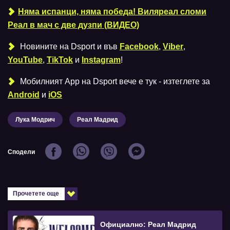
Няма испанци, няма победа! Виляреал сломи
Реал в мач с две дузпи (ВИДЕО)
Новините на Dsport и във
Facebook
,
Viber
,
YouTube
,
TikTok
и
Instagram
!
Мобилният Аpp на Dsport вече е тук - изтеглете за
Android
и
iOS
Лука Модрич
Реал Мадрид
Сподели
Прочетете още
Официално: Реал Мадрид