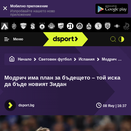
Мобилно приложение
Изпробвайте нашето ново
приложение
Меню
Начало
Световен футбол
Испания
Модрич има план за бъдещето – той иска да бъде новият Зидан
Модрич има план за бъдещето – той иска
да бъде новият Зидан
dsport.bg
08 Яну | 16:37