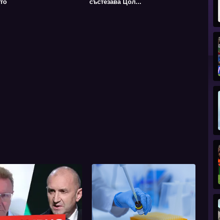
то
състезава Цол...