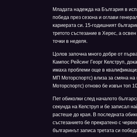
Младата надежда на България в исп
победа през сезона и оглави генера
кариерата си. 15-годишният българ
третото състезание в Херес, а освен
точки в неделя.
Цолов започна много добре от първа
Кампос Рейсинг Георг Келструп, док
имаха проблеми още в квалификаци
МП Моторспортс) влиза за смяна на 
Моторспортс) отново бе извън топ 10
Пет обиколки след началото българс
секунда на Келструп и бе записал на
растеше до края. В последната обик
състезанието бе прекратено с черве
българинът записа третата си побед