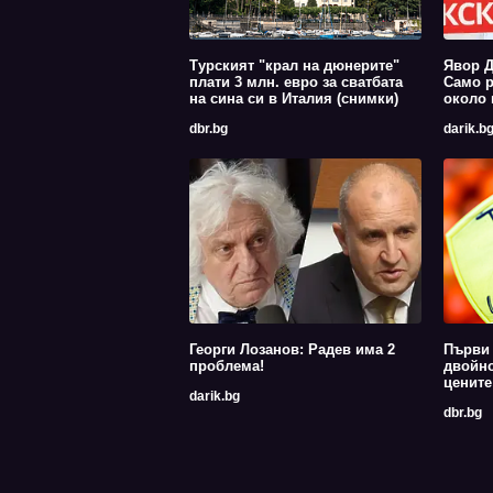
Турският "крал на дюнерите"
Явор Д
плати 3 млн. евро за сватбата
Само р
на сина си в Италия (снимки)
около 
dbr.bg
darik.b
Георги Лозанов: Радев има 2
Първи 
проблема!
двойно
цените
darik.bg
dbr.bg