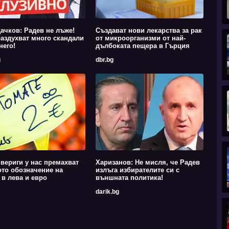
ачков: Радев не лъже!
Създават нови лекарства за рак
аздухват много скандали
от микроорганизми от най-
него!
дълбоката пещера в Гърция
g
dbr.bg
вериги у нас премахват
Харизанов: Не мисля, че Радев
то обозначение на
излъга избирателите си с
 в лева и евро
външната политика!
darik.bg