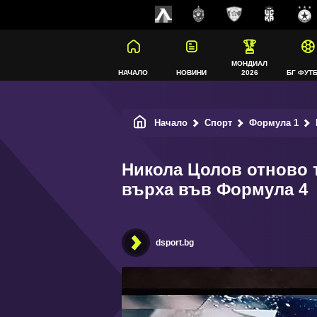
МОНДИАЛ
НАЧАЛО
НОВИНИ
2026
БГ ФУТ
Начало
Спорт
Формула 1
Н
Никола Цолов отново т
върха във Формула 4
dsport.bg