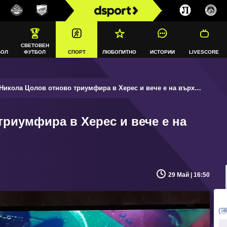
СВЕТОВЕН
БОЛ
ФУТБОЛ
СПОРТ
ЛЮБОПИТНО
ИСТОРИИ
LIVESCORE
икола Цолов отново триумфира в Херес и вече е на върха във Формула 4
риумфира в Херес и вече е на
29 Май | 16:50