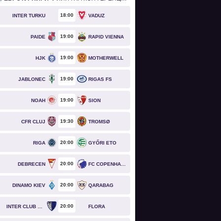
18
00
INTER TURKU
VADUZ
19
00
PAIDE
RAPID VIENNA
19
00
HJK
MOTHERWELL
19
00
JABLONEC
RIGAS FS
19
00
NOAH
SION
19
30
CFR CLUJ
TROMSØ
20
00
RIGA
GYŐRI ETO
20
00
DEBRECEN
FC COPENHAGEN
20
00
DINAMO KIEV
QARABAG
20
00
INTER CLUB D'ESCALDES
FLORA