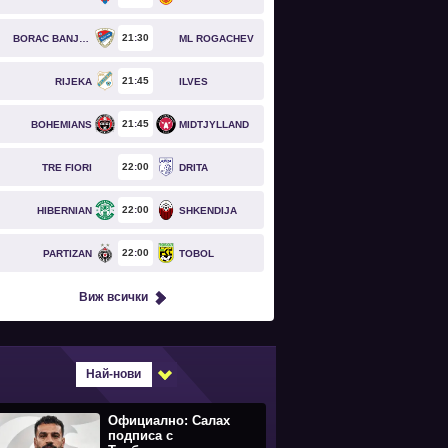
21
30
BORAC BANJA LUKA
ML ROGACHEV
21
45
RIJEKA
ILVES
21
45
BOHEMIANS
MIDTJYLLAND
22
00
TRE FIORI
DRITA
22
00
HIBERNIAN
SHKENDIJA
22
00
PARTIZAN
TOBOL
Виж всички
Най-нови
Официално: Салах
подписа с