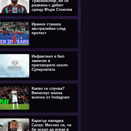
Трабзонспор, но се
размина с дебют
срещу Мъри Стоилов
Иранки станаха
австралийки след
протест
Инфантино е бил
замесен в
преговорите около
Суперлигата
Какво се случва?
Винисиус махна
всичко от Instagram
Карагър нападна
Салах: Мислех си, че
би искал да играе в