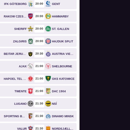
20
00
IFK GÖTEBORG
GENT
20
00
RAKOW CZESTOCHOWA
HAMMARBY
20
00
SHERIFF
ST. GALLEN
20
00
ZALGIRIS
HAJDUK SPLIT
20
30
BEITAR JERUSALEM
AUSTRIA VIENNA
21
00
AJAX
SHELBOURNE
21
00
HAPOEL TEL AVIV
GKS KATOWICE
21
00
TWENTE
DAC 1904
21
30
LUGANO
NSÍ
21
30
SPORTING BRAGA
DINAMO MINSK
21
30
VALUR
NORDSJÆLLAND