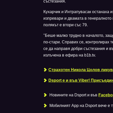
състезания.
Кухарчик и Интрапувасак останаха из
изпревари и двамата в генералното к
полякът е втори със 79.
"Беше малко трудно в началото, защ
по-стари. Справих се, контролирах т
се да направя добри състезания и в
излъчена в ефира на b1b.tv.
Страхотен Никола Цолов ликув
Dsport е и във Viber! Присъеди
Новините на Dsport и във
Facebo
Мобилният Аpp на Dsport вече е ту