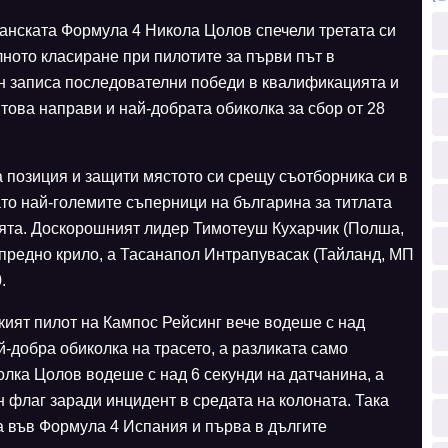
анската Формула 4 Никола Цолов спечели третата си
лното класиране при пилотите за първи път в
ин записа последователни победи в квалификацията и
 това направи и най-добрата обиколка за сбор от 28
 позиция и защити мястото си срещу съотборника си в
ато най-големите съперници на българина за титлата
ята. Доскорошният лидер Тимотеуш Кухарчик (Полша,
предно крило, а Тасанапол Интрапувасак (Тайланд, МП
.
кият пилот на Кампос Рейсинг вече водеше с над
й-добра обиколка на трасето, а разликата само
олка Цолов водеше с над 6 секунди на датчанина, а
н флаг заради инцидент в средата на колоната. Така
а във Формула 4 Испания и първа в дългите