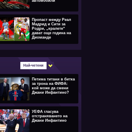
автомобили
Пропаст между Реал
Мадрид и Сити за
Родри, „кралете“
дават още година на
Диоманде
Най-четени
Петима титани в битка
за трона на ФИФА:
кой може да смени
Джани Инфантино?
УЕФА гласува
отстраняването на
Джани Инфантино