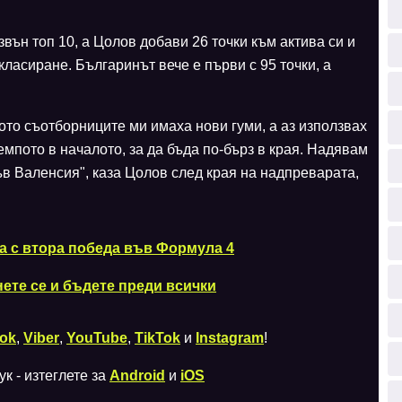
вън топ 10, а Цолов добави 26 точки към актива си и
ласиране. Българинът вече е първи с 95 точки, а
ото съотборниците ми имаха нови гуми, а аз използвах
емпото в началото, за да бъда по-бърз в края. Надявам
ъв Валенсия", каза Цолов след края на надпреварата,
а с втора победа във Формула 4
нете се и бъдете преди всички
ok
,
Viber
,
YouTube
,
TikTok
и
Instagram
!
к - изтеглете за
Android
и
iOS