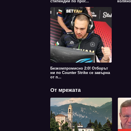
стипендии по прог...
коляно
Безкомпромисно 2:0! Отборът
ни по Counter Strike се завърна
от п...
От мрежата