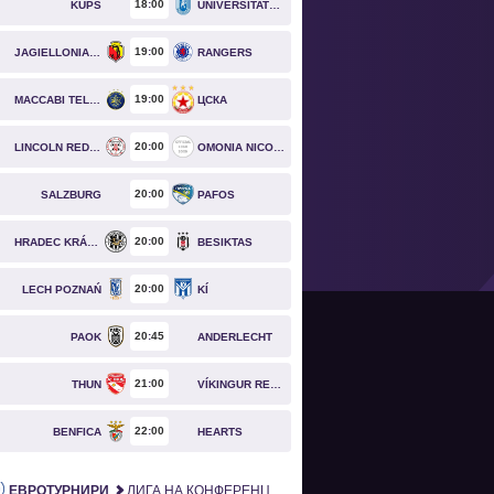
18
00
KUPS
UNIVERSITATEA CRAIOVA
19
00
JAGIELLONIA BIAŁYSTOK
RANGERS
19
00
MACCABI TEL AVIV
ЦСКА
20
00
LINCOLN RED IMPS
OMONIA NICOSIA
20
00
SALZBURG
PAFOS
20
00
HRADEC KRÁLOVÉ
BESIKTAS
20
00
LECH POZNAŃ
KÍ
20
45
PAOK
ANDERLECHT
21
00
THUN
VÍKINGUR REYKJAVÍK
22
00
BENFICA
HEARTS
ЕВРОТУРНИРИ
ЛИГА НА КОНФЕРЕНЦИИТЕ