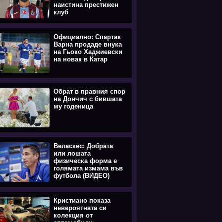
наистина престижен
клуб
Официално: Спартак
Варна продаде внука
на Гьоко Хаджиевски
на новак в Катар
Обрат в правния спор
на Дончич с бившата
му годеница
Веласкес: Добрата
или лошата
физическа форма е
голямата измама във
футбола (ВИДЕО)
Кристиано показа
невероятната си
колекция от