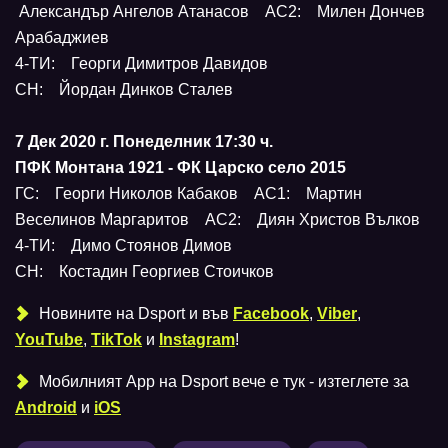
Александър Ангелов Атанасов АС2: Милен Дончев
Арабаджиев
4-ТИ: Георги Димитров Давидов
СН: Йордан Динков Сталев
7 Дек 2020 г. Понеделник 17:30 ч.
ПФК Монтана 1921 - ФК Царско село 2015
ГС: Георги Николов Кабаков АС1: Мартин
Веселинов Маргаритов АС2: Диян Христов Вълков
4-ТИ: Димо Стоянов Димов
СН: Костадин Георгиев Стоичков
Новините на Dsport и във
Facebook
,
Viber
,
YouTube
,
TikTok
и
Instagram
!
Мобилният Аpp на Dsport вече е тук - изтеглете за
Android
и
iOS