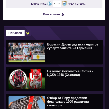
21
15
ДУНАВ РУСЕ
АРДА КЪРДЖАЛИ
Виж всички
Най-нови
Борусия Дортмунд иска един от
суперталантите на Германия
На живо: Локомотив София -
ЦСКА 1948 (Състави)
Отбор от Перу представи
фланелка с 1000 различни
спонсори