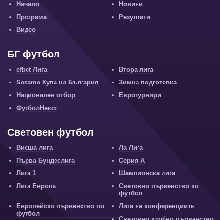
Начало
Новини
Програма
Резултати
Видео
БГ футбол
efbet Лига
Втора лига
Sesame Купа на България
Зимна подготовка
Национален отбор
Евротурнири
ФутболНекст
Световен футбол
Висша лига
Ла Лига
Първа Бундеслига
Серия А
Лига 1
Шампионска лига
Лига Европа
Световно първенство по
футбол
Европейско първенство по
Лига на конференциите
футбол
Световно клубно първенство