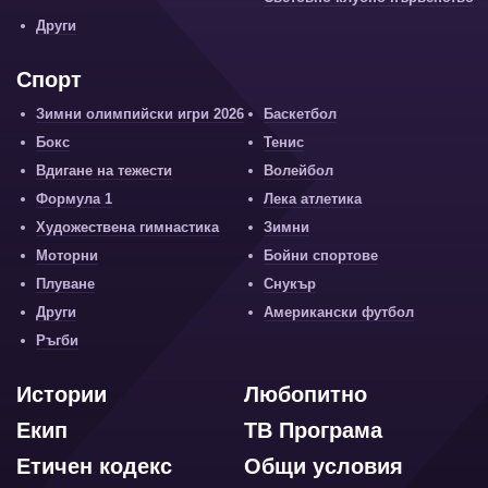
Други
Спорт
Зимни олимпийски игри 2026
Баскетбол
Бокс
Тенис
Вдигане на тежести
Волейбол
Формула 1
Лека атлетика
Художествена гимнастика
Зимни
Моторни
Бойни спортове
Плуване
Снукър
Други
Американски футбол
Ръгби
Истории
Любопитно
Екип
ТВ Програма
Етичен кодекс
Общи условия