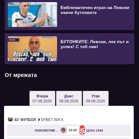
Емблематичен играч на Левски
окачи бутонките
БУТОНКИТЕ: Левски, лек път и
успех! С теб сме!
От мрежата
Вчера
Днес
Утре
07.08.2026
08.08.2026
09.08.2026
БГ ФУТБОЛ
EFBET ЛИГА
19
00
ЛОКОМОТИВ СОФИЯ
ЦСКА 1948