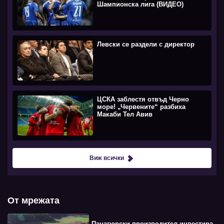
Шампионска лига (ВИДЕО)
Левски се раздели с директор
ЦСКА заблестя отвъд Черно
море! „Червените“ разбиха
Макаби Тел Авив
Виж всички
От мрежата
Панагюрски производител инвестира