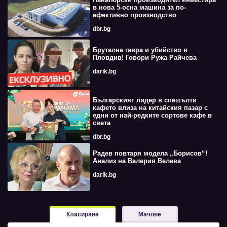
в нова 5-осна машина за по-
ефективно производство
dbr.bg
Брутална гавра и убийство в
Пловдив! Говори Ружа Райчева
darik.bg
Българският лидер в спешълти
кафето влиза на китайския пазар с
едни от най-редките сортове кафе в
света
dbr.bg
Радев повтаря модела „Борисов“!
Анализ на Валерия Велева
darik.bg
Класиране
Мачове