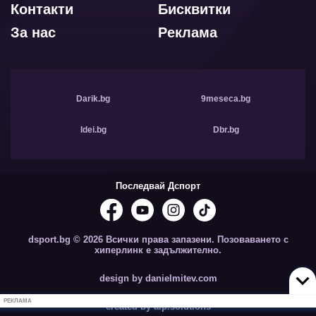
Контакти
Бисквитки
За нас
Реклама
Darik.bg
9meseca.bg
Idei.bg
Dbr.bg
Последвай Дспорт
dsport.bg © 2026 Всички права запазени. Позоваването с
хиперлинк е задължително.
design by danielmitev.com
РЕКЛАМА
created by aip.solutions