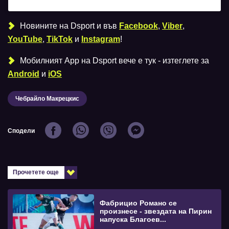
Новините на Dsport и във
Facebook
,
Viber
,
YouTube
,
TikTok
и
Instagram
!
Мобилният Аpp на Dsport вече е тук - изтеглете за
Android
и
iOS
Чебрайло Макрецкис
Сподели
Прочетете още
Фабрицио Романо се
произнесе - звездата на Пирин
напуска Благоев...