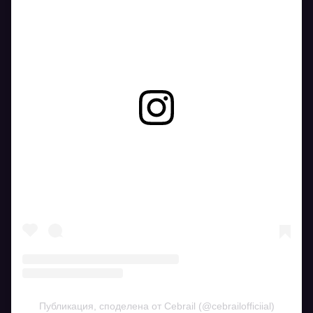
Вижте тази публикация в Instagram.
Публикация, споделена от Cebrail (@cebrailofficiial)