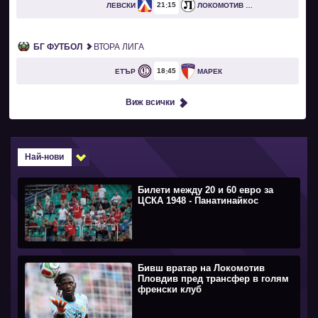
21
15
ЛЕВСКИ
ЛОКОМОТИВ ПЛОВДИВ
БГ ФУТБОЛ
ВТОРА ЛИГА
18
45
ЕТЪР
МАРЕК
Виж всички
Най-нови
Билети между 20 и 60 евро за
ЦСКА 1948 - Панатинайкос
Бивш вратар на Локомотив
Пловдив пред трансфер в голям
френски клуб