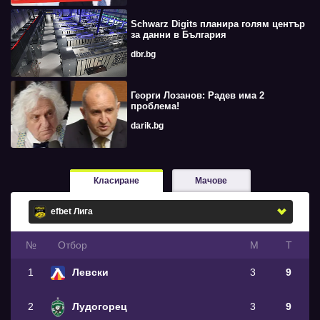
Schwarz Digits планира голям център
за данни в България
dbr.bg
Георги Лозанов: Радев има 2
проблема!
darik.bg
Класиране
Мачове
№
Oтбор
М
Т
1
Левски
3
9
2
Лудогорец
3
9