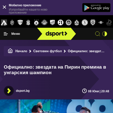
Мобилно приложение
Изпробвайте нашето ново
приложение
Меню
Начало
Световен футбол
Официално: звездата на Пирин премина в унгарския шампион
Официално: звездата на Пирин премина в
унгарския шампион
dsport.bg
08 Юни | 20:48