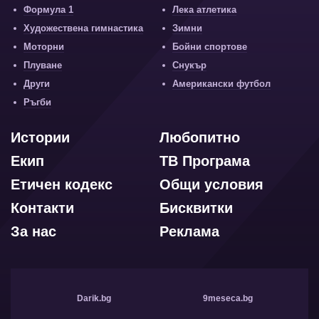
Формула 1
Лека атлетика
Художествена гимнастика
Зимни
Моторни
Бойни спортове
Плуване
Снукър
Други
Американски футбол
Ръгби
Истории
Любопитно
Екип
ТВ Програма
Етичен кодекс
Общи условия
Контакти
Бисквитки
За нас
Реклама
Darik.bg
9meseca.bg