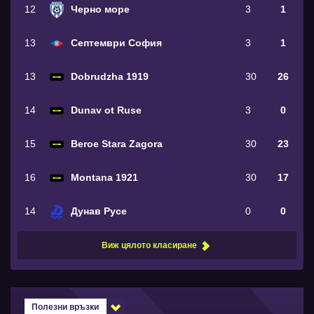
12
Черно море
3
1
13
Септември София
3
1
13
Dobrudzha 1919
30
26
14
Dunav ot Ruse
3
0
15
Beroe Stara Zagora
30
23
16
Montana 1921
30
17
14
Дунав Русе
0
0
Виж цялото класиране
Полезни връзки