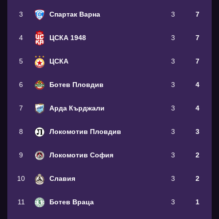
3
Спартак Варна
3
7
4
ЦСКА 1948
3
7
5
ЦСКА
3
7
6
Ботев Пловдив
3
4
7
Арда Кърджали
3
4
8
Локомотив Пловдив
3
3
9
Локомотив София
3
2
10
Славия
3
2
11
Ботев Враца
3
1