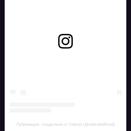
Вижте тази публикация в Instagram.
Публикация, споделена от Cebrail (@cebrailofficiial)