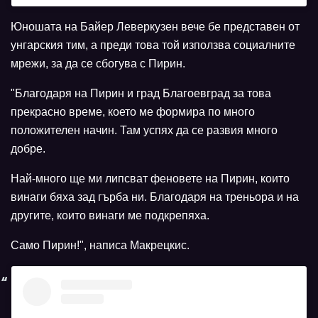
Юношата на Байер Леверкузен вече бе представен от
унгарския тим, а преди това той използва социалните
мрежи, за да се сбогува с Пирин.
"Благодаря на Пирин и град Благоевград за това
прекрасно време, което ме формира по много
положителен начин. Там успях да се развия много
добре.
Най-много ще ми липсват феновете на Пирин, които
винаги бяха зад гърба ни. Благодаря на треньора и на
другите, които винаги ме подкрепяха.
Само Пирин!", написа Макрецкис.