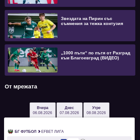
Звездата на Пирин със
съмнения за тежка контузия
„1000 пъти“ по пътя от Разград
към Благоевград (ВИДЕО)
От мрежата
Вчера
Днес
Утре
06.08.2026
07.08.2026
08.08.2026
БГ ФУТБОЛ
EFBET ЛИГА