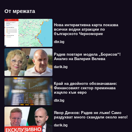
От мрежата
Нова интерактивна карта показва
всички водни атракции по
българското Черноморие
dbr.bg
Радев повтаря модела „Борисов“!
Анализ на Валерия Велева
darik.bg
Край на двойното обозначаване:
Финансовият сектор преминава
изцяло към евро
dbr.bg
Явор Дачков: Радев не лъже! Само
раздухват много скандали около него!
darik.bg