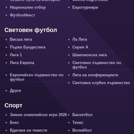
Национален отбор
Евротурнири
ФутболНекст
Световен футбол
Висша лига
Ла Лига
Първа Бундеслига
Серия А
Лига 1
Шампионска лига
Лига Европа
Световно първенство по
футбол
Европейско първенство по
Лига на конференциите
футбол
Световно клубно първенство
Други
Спорт
Зимни олимпийски игри 2026
Баскетбол
Бокс
Тенис
Вдигане на тежести
Волейбол