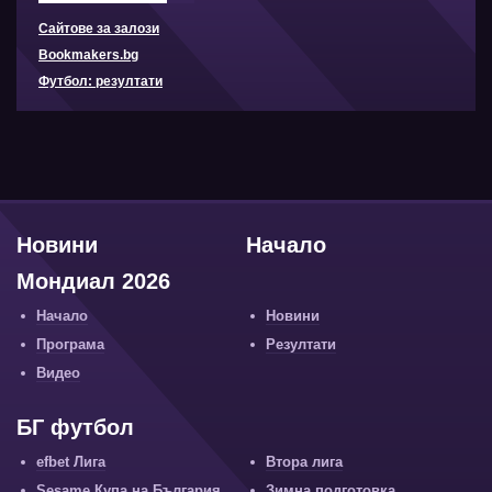
Сайтове за залози
Bookmakers.bg
Футбол: резултати
Новини
Начало
Мондиал 2026
Начало
Новини
Програма
Резултати
Видео
БГ футбол
efbet Лига
Втора лига
Sesame Купа на България
Зимна подготовка