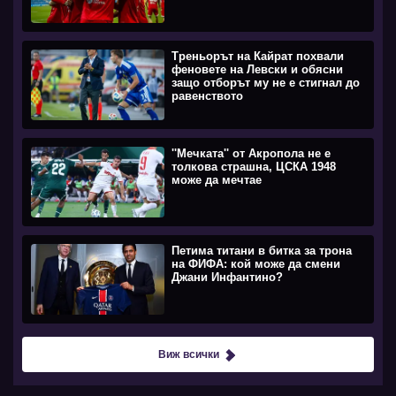
Треньорът на Кайрат похвали
феновете на Левски и обясни
защо отборът му не е стигнал до
равенството
''Мечката'' от Акропола не е
толкова страшна, ЦСКА 1948
може да мечтае
Петима титани в битка за трона
на ФИФА: кой може да смени
Джани Инфантино?
Виж всички