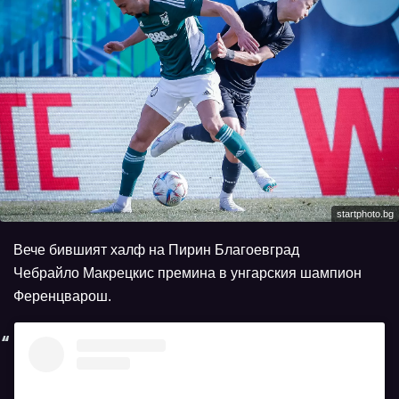
startphoto.bg
Вече бившият халф на Пирин Благоевград
Чебрайло Макрецкис премина в унгарския шампион
Ференцварош.