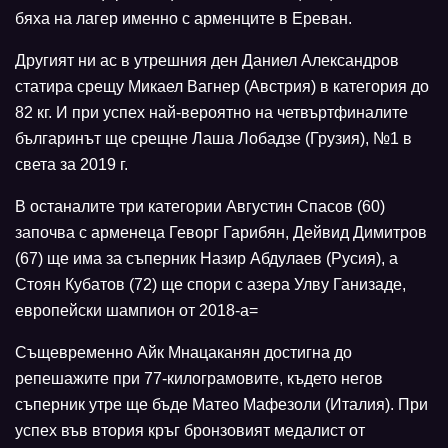
бяха на лагер именно с арменците в Ереван.
Другият ни ас в утрешния ден Даниел Александров
статира срещу Микаел Вагнер (Австрия) в категория до
82 кг. И при успех най-вероятно на четвъртфиналите
българинът ще срещне Лаша Лобадзе (Грузия), №1 в
света за 2019 г.
В останалите три категории Августин Спасов (60)
започва с арменеца Геворг Гарибян, Дейвид Димитров
(67) ще има за съперник Назир Абдулаев (Русия), а
Стоян Кубатов (72) ще спори с азера Улву Ганизаде,
европейски шампион от 2018-а=
Същевременно Айк Мнацаканян достигна до
репешажите при 77-килограмовите, където негов
съперник утре ще бъде Матео Мафезоли (Италия). При
успех във втория кръг бронзовият медалист от