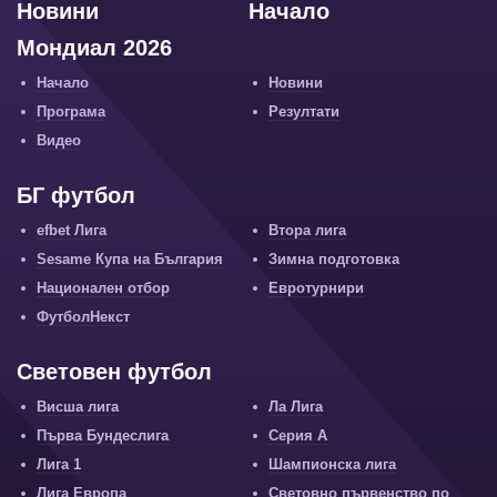
Новини
Начало
Мондиал 2026
Начало
Новини
Програма
Резултати
Видео
БГ футбол
efbet Лига
Втора лига
Sesame Купа на България
Зимна подготовка
Национален отбор
Евротурнири
ФутболНекст
Световен футбол
Висша лига
Ла Лига
Първа Бундеслига
Серия А
Лига 1
Шампионска лига
Лига Европа
Световно първенство по