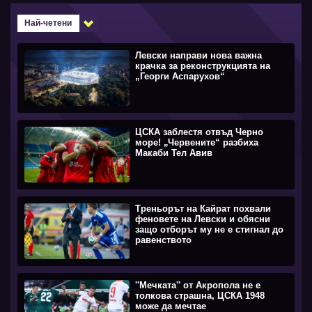
Най-четени
Левски направи нова важна
крачка за реконструкцията на
„Георги Аспарухов“
ЦСКА заблестя отвъд Черно
море! „Червените“ разбиха
Макаби Тел Авив
Треньорът на Кайрат похвали
феновете на Левски и обясни
защо отборът му не е стигнал до
равенството
''Мечката'' от Акропола не е
толкова страшна, ЦСКА 1948
може да мечтае