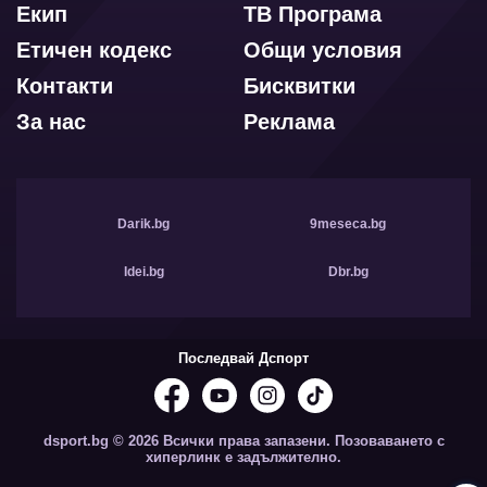
Екип
ТВ Програма
Етичен кодекс
Общи условия
Контакти
Бисквитки
За нас
Реклама
Darik.bg
9meseca.bg
Idei.bg
Dbr.bg
Последвай Дспорт
dsport.bg © 2026 Всички права запазени. Позоваването с
хиперлинк е задължително.