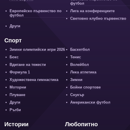
футбол
Европейско първенство по
Лига на конференциите
футбол
Световно клубно първенство
Други
Спорт
Зимни олимпийски игри 2026
Баскетбол
Бокс
Тенис
Вдигане на тежести
Волейбол
Формула 1
Лека атлетика
Художествена гимнастика
Зимни
Моторни
Бойни спортове
Плуване
Снукър
Други
Американски футбол
Ръгби
Истории
Любопитно