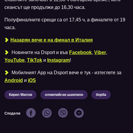
сеансът ще продължи до 16,30 часа.
Полуфиналните срещи са от 17,45 ч, а финалите от 19
часа.
Назарян вече е на финал в Италия
Новините на Dsport и във
Facebook
,
Viber
,
YouTube
,
TikTok
и
Instagram
!
Мобилният Аpp на Dsport вече е тук - изтеглете за
Android
и
iOS
Кирил Милов
олимпийски шампион
борба
Сподели