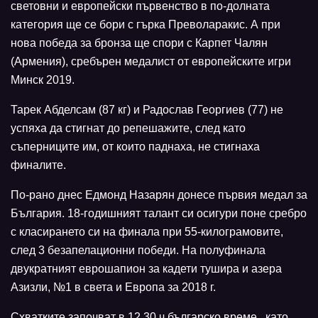
световни и европейски първенство в по-долната
категория ще се бори с гърка Преволаракис. А при
нова победа за бронза ще спори с Карпет Чалян
(Армения), сребърен медалист от европейските игри
Минск 2019.
Тарек Абделсам (87 кг) и Радослав Георгиев (77) не
успяха да стигнат до репешажите, след като
съперниците им, от които паднаха, не стигнаха
финалите.
По-рано днес Едмонд Назарян донесе първия медал за
България. 18-годишният талант си осигури поне сребро
с класирането си на финала при 55-килограмовите,
след 3 безапелационни победи. На полуфинала
двукратният еврошапион за кадети тушира и азера
Азизли, №1 в света и Европа за 2018 г.
Схватките започват в 12,30 ч българско време., като