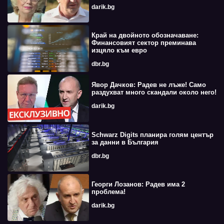
darik.bg
Край на двойното обозначаване:
Финансовият сектор преминава
изцяло към евро
dbr.bg
Явор Дачков: Радев не лъже! Само
раздухват много скандали около него!
darik.bg
Schwarz Digits планира голям център
за данни в България
dbr.bg
Георги Лозанов: Радев има 2
проблема!
darik.bg