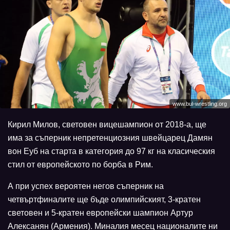
www.bul-wrestling.org
Кирил Милов, световен вицешампион от 2018-а, ще
има за съперник непретенциозния швейцарец Дамян
вон Еуб на старта в категория до 97 кг на класическия
стил от европейското по борба в Рим.
А при успех вероятен негов съперник на
четвъртфиналите ще бъде олимпийският, 3-кратен
световен и 5-кратен европейски шампион Артур
Алексанян (Армения). Миналия месец националите ни