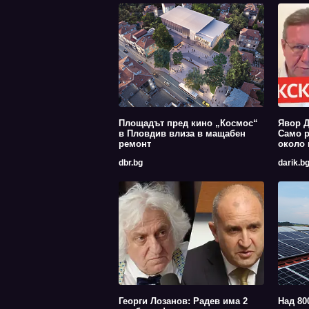
Площадът пред кино „Космос“
Явор Д
в Пловдив влиза в мащабен
Само р
ремонт
около 
dbr.bg
darik.b
Георги Лозанов: Радев има 2
Над 80