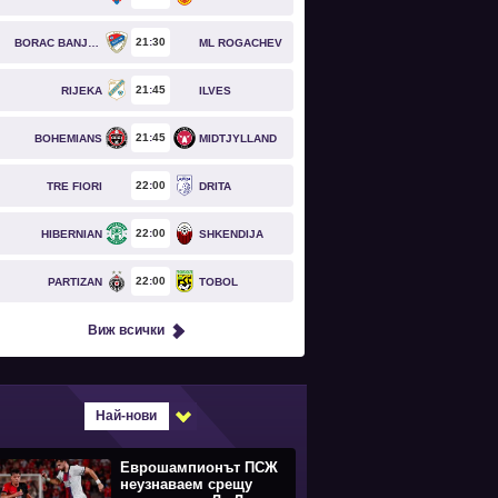
21
30
BORAC BANJA LUKA
ML ROGACHEV
21
45
RIJEKA
ILVES
21
45
BOHEMIANS
MIDTJYLLAND
22
00
TRE FIORI
DRITA
22
00
HIBERNIAN
SHKENDIJA
22
00
PARTIZAN
TOBOL
Виж всички
Най-нови
Еврошампионът ПСЖ
неузнаваем срещу