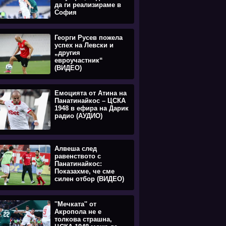
да ги реализираме в
София
Георги Русев пожела
успех на Левски и
„другия
евроучастник“
(ВИДЕО)
Емоцията oт Атина на
Панатинайкос – ЦСКА
1948 в ефира на Дарик
радио (АУДИО)
Алвеша след
равенството с
Панатинайкос:
Показахме, че сме
силен отбор (ВИДЕО)
''Мечката'' от
Акропола не е
толкова страшна,