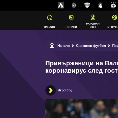
МОНДИАЛ
НАЧАЛО
НОВИНИ
2026
БГ ФУТ
Начало
Световен футбол
Прив
Привърженици на Вал
коронавирус след гос
dsport.bg