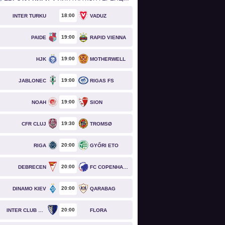
18
00
INTER TURKU
VADUZ
19
00
PAIDE
RAPID VIENNA
19
00
HJK
MOTHERWELL
19
00
JABLONEC
RIGAS FS
19
00
NOAH
SION
19
30
CFR CLUJ
TROMSØ
20
00
RIGA
GYŐRI ETO
20
00
DEBRECEN
FC COPENHAGEN
20
00
DINAMO KIEV
QARABAG
20
00
INTER CLUB D'ESCALDES
FLORA