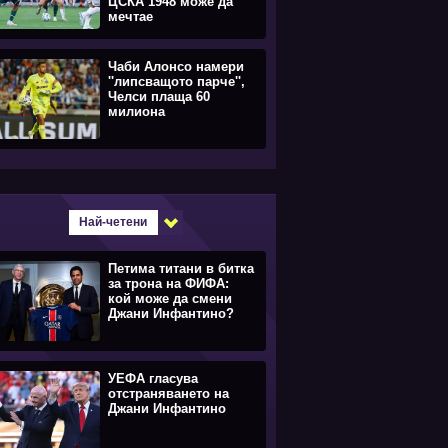
ЦСКА 1948 може да
мечтае
Чаби Алонсо намери
''липсващото парче'',
Челси плаща 60
милиона
Най-четени
Петима титани в битка
за трона на ФИФА:
кой може да смени
Джани Инфантино?
УЕФА гласува
отстраняването на
Джани Инфантино