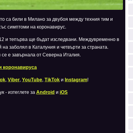
то са били в Милано за двубоя между техния тим и
със симптоми на коронавирус.
12 и тепърва ще бъдат изследвани. Междувременно в
 на заболял в Каталуния и четвърти за страната.
и се е завърнала от Северна Италия.
и коронавируса
ok
,
Viber
,
YouTube
,
TikTok
и
Instagram
!
к - изтеглете за
Android
и
iOS