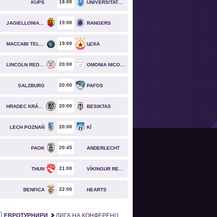
18
00
KUPS
UNIVERSITATEA CRAIOVA
19
00
JAGIELLONIA BIAŁYSTOK
RANGERS
19
00
MACCABI TEL AVIV
ЦСКА
20
00
LINCOLN RED IMPS
OMONIA NICOSIA
20
00
SALZBURG
PAFOS
20
00
HRADEC KRÁLOVÉ
BESIKTAS
20
00
LECH POZNAŃ
KÍ
20
45
PAOK
ANDERLECHT
21
00
THUN
VÍKINGUR REYKJAVÍK
22
00
BENFICA
HEARTS
ЕВРОТУРНИРИ
ЛИГА НА КОНФЕРЕНЦИИТЕ