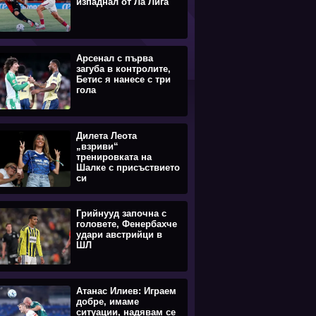
изпаднал от Ла Лига
Арсенал с първа
загуба в контролите,
Бетис я нанесе с три
гола
Дилета Леота
„взриви“
тренировката на
Шалке с присъствието
си
Грийнууд започна с
головете, Фенербахче
удари австрийци в
ШЛ
Атанас Илиев: Играем
добре, имаме
ситуации, надявам се