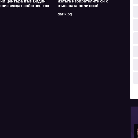
ни центъра във Видин
излъга избирателите си с
роизвеждат собствен ток
външната политика!
darik.bg