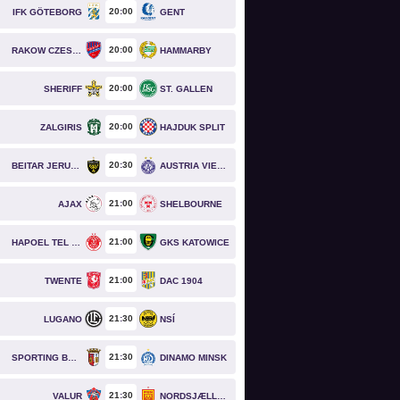
20
00
IFK GÖTEBORG
GENT
20
00
RAKOW CZESTOCHOWA
HAMMARBY
20
00
SHERIFF
ST. GALLEN
20
00
ZALGIRIS
HAJDUK SPLIT
20
30
BEITAR JERUSALEM
AUSTRIA VIENNA
21
00
AJAX
SHELBOURNE
21
00
HAPOEL TEL AVIV
GKS KATOWICE
21
00
TWENTE
DAC 1904
21
30
LUGANO
NSÍ
21
30
SPORTING BRAGA
DINAMO MINSK
21
30
VALUR
NORDSJÆLLAND