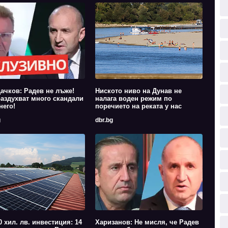
ачков: Радев не лъже!
Ниското ниво на Дунав не
аздухват много скандали
налага воден режим по
него!
поречието на реката у нас
g
dbr.bg
0 хил. лв. инвестиция: 14
Харизанов: Не мисля, че Радев