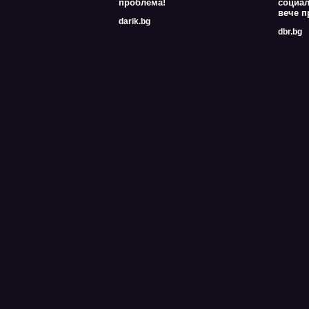
проблема!
социал
вече п
darik.bg
dbr.bg