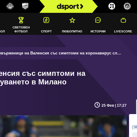
СВЕТОВЕН
БОЛ
ФУТБОЛ
СПОРТ
ЛЮБОПИТНО
ИСТОРИИ
LIVESCORE
ърженици на Валенсия със симптоми на коронавирус след гостуването в Милано
енсия със симптоми на
туването в Милано
25 Фев | 17:27