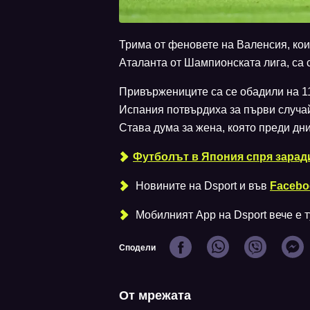
Трима от феновете на Валенсия, кои
Аталанта от Шампионската лига, са 
Привържениците са се обадили на 1
Испания потвърдиха за първи случай
Става дума за жена, която преди дн
Футболът в Япония спря зарад
Новините на Dsport и във
Facebo
Мобилният Аpp на Dsport вече е ту
Сподели
От мрежата