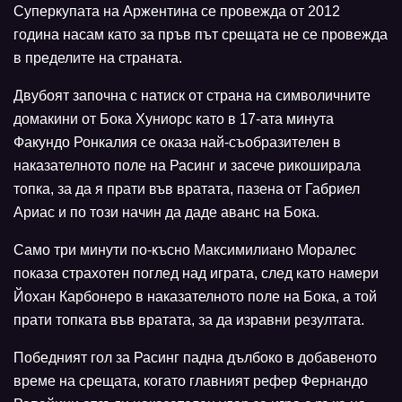
Суперкупата на Аржентина се провежда от 2012
година насам като за пръв път срещата не се провежда
в пределите на страната.
Двубоят започна с натиск от страна на символичните
домакини от Бока Хуниорс като в 17-ата минута
Факундо Ронкалия се оказа най-съобразителен в
наказателното поле на Расинг и засече рикоширала
топка, за да я прати във вратата, пазена от Габриел
Ариас и по този начин да даде аванс на Бока.
Само три минути по-късно Максимилиано Моралес
показа страхотен поглед над играта, след като намери
Йохан Карбонеро в наказателното поле на Бока, а той
прати топката във вратата, за да изравни резултата.
Победният гол за Расинг падна дълбоко в добавеното
време на срещата, когато главният рефер Фернандо