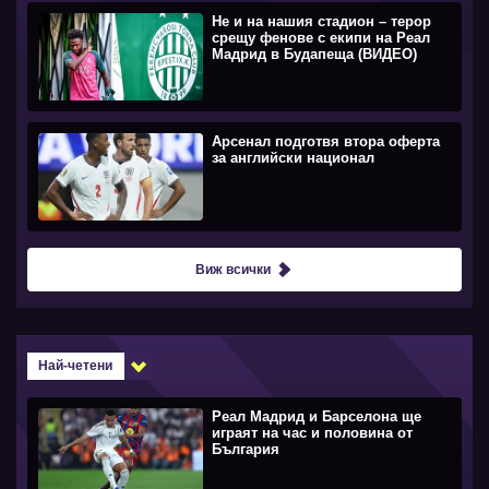
Не и на нашия стадион – терор
срещу фенове с екипи на Реал
Мадрид в Будапеща (ВИДЕО)
Арсенал подготвя втора оферта
за английски национал
Виж всички
Най-четени
Реал Мадрид и Барселона ще
играят на час и половина от
България