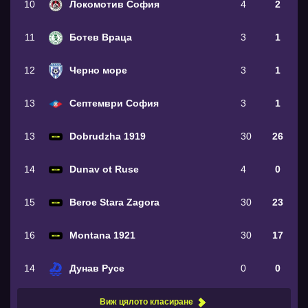
10
Локомотив София
4
2
11
Ботев Враца
3
1
12
Черно море
3
1
13
Септември София
3
1
13
Dobrudzha 1919
30
26
14
Dunav ot Ruse
4
0
15
Beroe Stara Zagora
30
23
16
Montana 1921
30
17
14
Дунав Русе
0
0
Виж цялото класиране