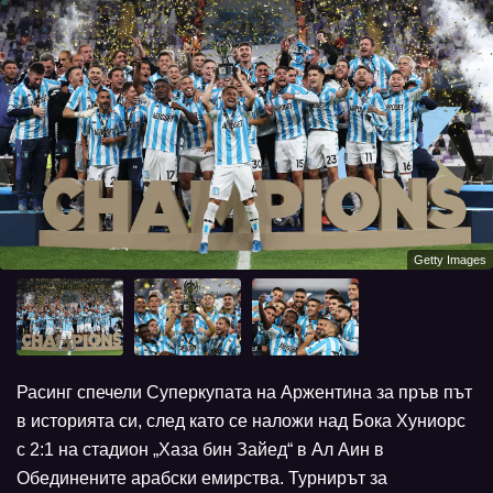
Getty Images
Расинг спечели Суперкупата на Аржентина за пръв път
в историята си, след като се наложи над Бока Хуниорс
с 2:1 на стадион „Хаза бин Зайед“ в Ал Аин в
Обединените арабски емирства. Турнирът за