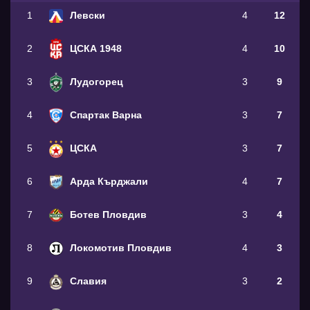
1
Левски
4
12
2
ЦСКА 1948
4
10
3
Лудогорец
3
9
4
Спартак Варна
3
7
5
ЦСКА
3
7
6
Арда Кърджали
4
7
7
Ботев Пловдив
3
4
8
Локомотив Пловдив
4
3
9
Славия
3
2