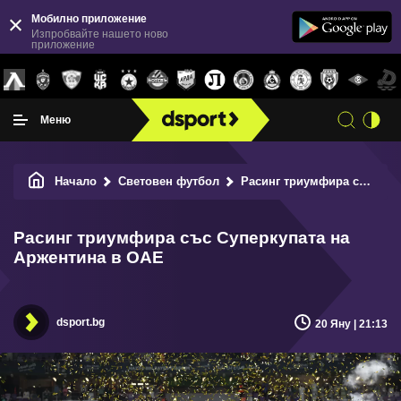
Мобилно приложение
Изпробвайте нашето ново
приложение
Меню
Начало
Световен футбол
Расинг триумфира със Суперкупата на Аржентина в ОАЕ
Расинг триумфира със Суперкупата на
Аржентина в ОАЕ
dsport.bg
20 Яну | 21:13