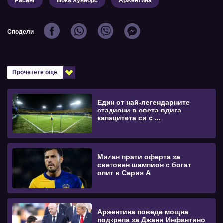
Расинг
Бока Хуниорс
Аржентина
Сподели
Прочетете още
Един от най-легендарните
стадиони в света вдига
капацитета си с ...
Милан прати оферта за
световен шампион с богат
опит в Серия А
Аржентина поведе мощна
подкрепа за Джани Инфантино