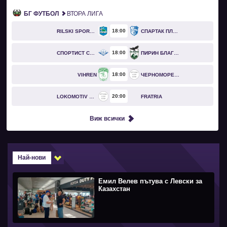
БГ ФУТБОЛ
ВТОРА ЛИГА
18
00
RILSKI SPORTIST
СПАРТАК ПЛЕВЕН
18
00
СПОРТИСТ СВОГЕ
ПИРИН БЛАГОЕВГРАД
18
00
VIHREN
ЧЕРНОМОРЕЦ БУРГАС
20
00
LOKOMOTIV GO
FRATRIA
Виж всички
Най-нови
Емил Велев пътува с Левски за
Казахстан