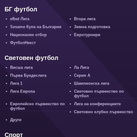
БГ футбол
efbet Лига
Втора лига
Sesame Купа на България
Зимна подготовка
Национален отбор
Евротурнири
ФутболНекст
Световен футбол
Висша лига
Ла Лига
Първа Бундеслига
Серия А
Лига 1
Шампионска лига
Лига Европа
Световно първенство по
футбол
Европейско първенство по
Лига на конференциите
футбол
Световно клубно първенство
Други
Спорт