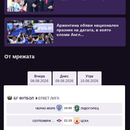
Аржентина обяви национален
празник на датата, в която
сломи Англ...
От мрежата
Вчера
Днес
Утре
08.08.2026
09.08.2026
10.08.2026
БГ ФУТБОЛ
EFBET ЛИГА
19
00
ЧЕРНО МОРЕ
ЛУДОГОРЕЦ
21
15
СЕПТЕМВРИ СОФИЯ
ЦСКА