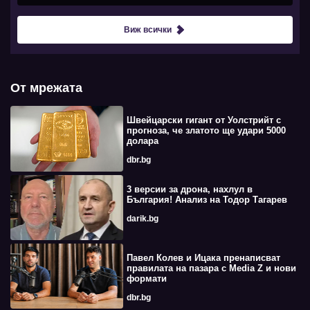
Виж всички
От мрежата
Швейцарски гигант от Уолстрийт с
прогноза, че златото ще удари 5000
долара
dbr.bg
3 версии за дрона, нахлул в
България! Анализ на Тодор Тагарев
darik.bg
Павел Колев и Ицака пренаписват
правилата на пазара с Media Z и нови
формати
dbr.bg