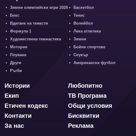
Зимни олимпийски игри 2026
Баскетбол
Бокс
Тенис
Вдигане на тежести
Волейбол
Формула 1
Лека атлетика
Художествена гимнастика
Зимни
Моторни
Бойни спортове
Плуване
Снукър
Други
Американски футбол
Ръгби
Истории
Любопитно
Екип
ТВ Програма
Етичен кодекс
Общи условия
Контакти
Бисквитки
За нас
Реклама