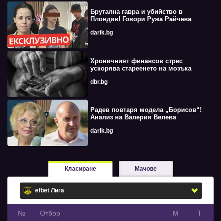
Брутална гавра и убийство в
Пловдив! Говори Ружа Райчева
darik.bg
Хроничният финансов стрес
ускорява стареенето на мозъка
dbr.bg
Радев повтаря модела „Борисов“!
Анализ на Валерия Велева
darik.bg
Класиране
Мачове
№
Oтбор
М
Т