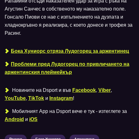
Рапайини отсъди наказателен удар за игра с ръка на
Агустин Санчес в собственото му наказателно поле.
Гонсало Пиови се нае с изпълнението на дузпата и
хладнокръвно я реализира, с което донесе и трофея за
Расинг.
Бока Хуниорс отряза Лудогорец за аржентинец
Проблеми пред Лудогорец по привличането на
аржентинския плеймейкър
Новините на Dsport и във
Facebook
,
Viber
,
YouTube
,
TikTok
и
Instagram
!
Мобилният Аpp на Dsport вече е тук - изтеглете за
Android
и
iOS