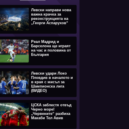
Левски направи нова
важна крачка за
реконструкцията на
„Георги Аспарухов“
Реал Мадрид и
Барселона ще играят
на час и половина от
България
Левски удари Локо
Пловдив в началото и
в края с мисъл за
Шампионска лига
(ВИДЕО)
ЦСКА заблестя отвъд
Черно море!
„Червените“ разбиха
Макаби Тел Авив