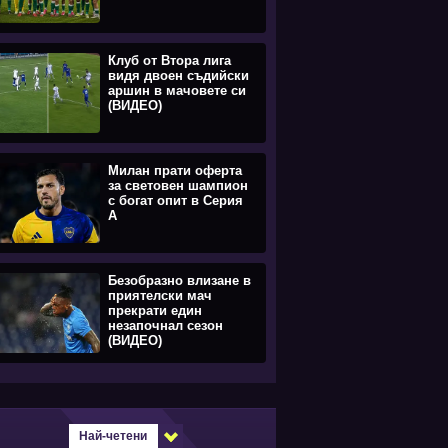
Клуб от Втора лига
видя двоен съдийски
аршин в мачовете си
(ВИДЕО)
Милан прати оферта
за световен шампион
с богат опит в Серия
А
Безобразно влизане в
приятелски мач
прекрати един
незапочнал сезон
(ВИДЕО)
Най-четени