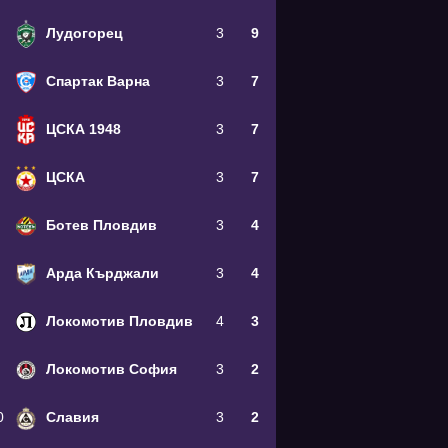
Лудогорец
3
9
Спартак Варна
3
7
ЦСКА 1948
3
7
ЦСКА
3
7
Ботев Пловдив
3
4
Арда Кърджали
3
4
Локомотив Пловдив
4
3
Локомотив София
3
2
0
Славия
3
2