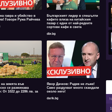
на гавра и убийство в
Българският лидер в спешълти
в! Говори Ружа Райчева
кафето влиза на китайския
пазар с едни от най-редките
g
сортове кафе в света
dbr.bg
 на земята във
Явор Дачков: Радев не лъже!
ско се разминава
Само раздухват много скандали
: От 1022 до 2286 лв. за
около него!
darik.bg
1