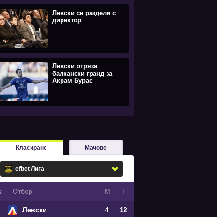
Левски се раздели с
директор
Левски отряза
балкански гранд за
Акрам Бурас
Класиране
Мачове
№
Oтбор
М
Т
Левски
4
12