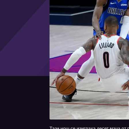
Тази нощ се изиграха десет мача от