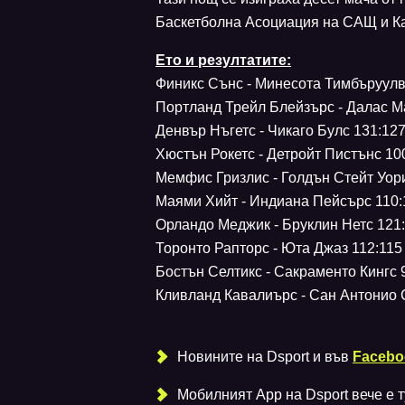
Баскетболна Асоциация на САЩ и К
Ето и резултатите:
Финикс Сънс - Минесота Тимбъруулвс 1
Портланд Трейл Блейзърс - Далас Мав
Денвър Нъгетс - Чикаго Булс 131:127 с
Хюстън Рокетс - Детройт Пистънс 100:
Мемфис Гризлис - Голдън Стейт Уориър
Маями Хийт - Индиана Пейсърс 110:137
Орландо Меджик - Бруклин Нетс 121:11
Торонто Рапторс - Юта Джаз 112:115 (
Бостън Селтикс - Сакраменто Кингс 96
Кливланд Кавалиърс - Сан Антонио Сп
Новините на Dsport и във
Facebo
Мобилният Аpp на Dsport вече е ту