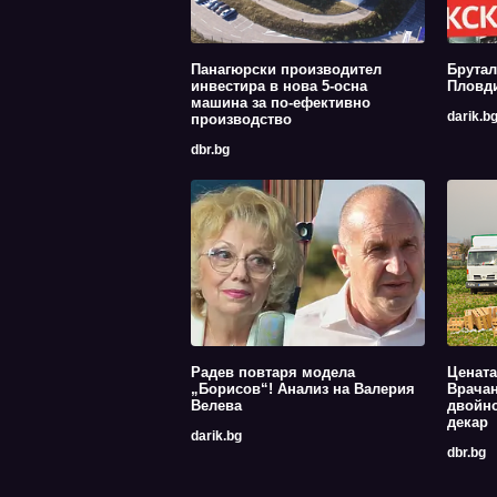
Панагюрски производител
Брутал
инвестира в нова 5-осна
Пловди
машина за по-ефективно
darik.b
производство
dbr.bg
Радев повтаря модела
Цената
„Борисов“! Анализ на Валерия
Врачан
Велева
двойно
декар
darik.bg
dbr.bg