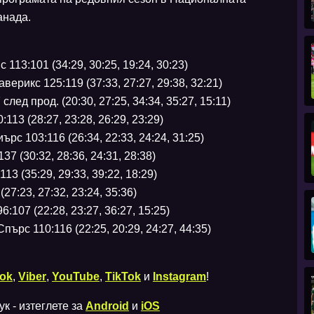
анада.
13:101 (34:29, 30:25, 19:24, 30:23)
ерикс 125:119 (37:33, 27:27, 29:38, 32:21)
лед прод. (20:30, 27:25, 34:34, 35:27, 15:11)
113 (28:27, 23:28, 26:29, 23:29)
с 103:116 (26:34, 22:33, 24:24, 31:25)
 (30:32, 28:36, 24:31, 28:38)
3 (35:29, 29:33, 39:22, 18:29)
27:23, 27:32, 23:24, 35:36)
:107 (22:28, 23:27, 36:27, 15:25)
ърс 110:116 (22:25, 20:29, 24:27, 44:35)
ok
,
Viber
,
YouTube
,
TikTok
и
Instagram
!
к - изтеглете за
Android
и
iOS