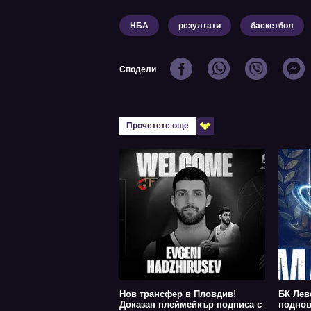
НБА
резултати
баскетбол
Сподели
Прочетете още
Нов трансфер в Пловдив!
БК Лев
Доказан плеймейкър подписа с
поднов