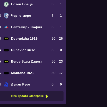
1
Ботев Враца
3
1
2
Черно море
3
1
3
Септември София
3
1
3
Dobrudzha 1919
30
26
4
Dunav ot Ruse
3
0
5
Beroe Stara Zagora
30
23
6
Montana 1921
30
17
4
Дунав Русе
0
0
Виж цялото класиране