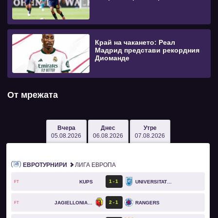
Край на чакането: Реал
Мадрид представи рекордния
Диоманде
От мрежата
Вчера
Днес
Утре
05.08.2026
06.08.2026
07.08.2026
ЕВРОТУРНИРИ
ЛИГА ЕВРОПА
1
1
KUPS
UNIVERSITATEA CRAIOVA
FT
2
1
JAGIELLONIA BIAŁYSTOK
RANGERS
FT