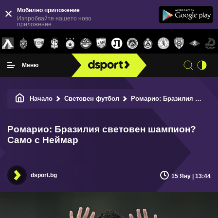
Мобилно приложение
Изпробвайте нашето ново
приложение
Меню
Начало
Световен футбол
Ромарио: Бразилия световен шампион? Само с Неймар
Ромарио: Бразилия световен шампион?
Само с Неймар
dsport.bg
15 Яну | 13:44