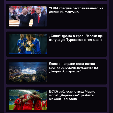
УЕФА гласува отстраняването на
Джани Инфантино
„Синя“ драма в края! Левски ще
пътува до Туркестан с гол аванс
Левски направи нова важна
крачка за реконструкцията на
„Георги Аспарухов“
ЦСКА заблестя отвъд Черно
море! „Червените“ разбиха
Макаби Тел Авив