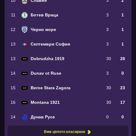
10
Славия
3
2
11
Ботев Враца
3
1
12
Черно море
3
1
13
Септември София
3
1
13
Dobrudzha 1919
30
26
14
Dunav ot Ruse
3
0
15
Beroe Stara Zagora
30
23
16
Montana 1921
30
17
14
Дунав Русе
0
0
Виж цялото класиране