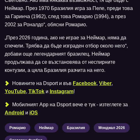
Световно. Ако има някаква възможност, тя ще бъде с
Неймар. През 1970 Бразилия игра за Пеле, преди това
за Гаринча (1962), след това Ромарио (1994), а през
2002 за Роналдо“, обясни Ромарио.
„През 2026 година, ако не играе за Неймар, няма да
спечели. Трябва да бъде изграден отбор около него“,
добави още легендарният бразилец. Неймар
продължава да се възстановява от неспирните
контузии, а цяла Бразилия разчита на него.
Новините на Dsport и във
Facebook
,
Viber
,
YouTube
,
TikTok
и
Instagram
!
Мобилният Аpp на Dsport вече е тук - изтеглете за
Android
и
iOS
Ромарио
Неймар
Бразилия
Мондиал 2026