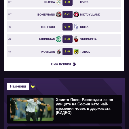
1
0
RIJEKA
ILVES
HT
0
1
BOHEMIANS
MIDTJYLLAND
HT
0
0
TRE FIORI
DRITA
45`
0
0
HIBERNIAN
SHKENDIJA
45`
1
0
PARTIZAN
TOBOL
42`
Виж всички
Най-нови
Христо Янев: Разхождам се по
улиците на София като най-
мразения човек в държавата
(ВИДЕО)