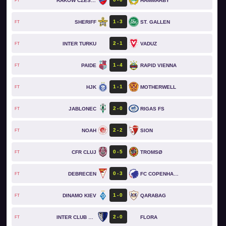
RAKOW CZESTOCHOWA
HAMMARBY
FT
1
3
SHERIFF
ST. GALLEN
FT
2
1
INTER TURKU
VADUZ
FT
1
4
PAIDE
RAPID VIENNA
FT
1
1
HJK
MOTHERWELL
FT
2
0
JABLONEC
RIGAS FS
FT
2
2
NOAH
SION
FT
0
5
CFR CLUJ
TROMSØ
FT
0
3
DEBRECEN
FC COPENHAGEN
FT
1
0
DINAMO KIEV
QARABAG
FT
2
0
INTER CLUB D'ESCALDES
FLORA
FT