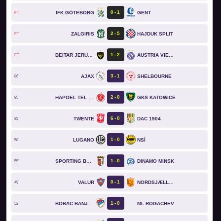
0
1
IFK GÖTEBORG
GENT
FT
2
5
ZALGIRIS
HAJDUK SPLIT
FT
1
2
BEITAR JERUSALEM
AUSTRIA VIENNA
FT
3
1
AJAX
SHELBOURNE
86`
2
0
HAPOEL TEL AVIV
GKS KATOWICE
85`
6
0
TWENTE
DAC 1904
85`
1
0
LUGANO
NSÍ
58`
1
0
SPORTING BRAGA
DINAMO MINSK
55`
0
1
VALUR
NORDSJÆLLAND
49`
1
0
BORAC BANJA LUKA
ML ROGACHEV
52`