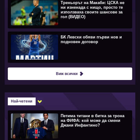
Треньорът на Макаби: ЦСКА не
ни изненада с нищо, просто те
използваха своите шансове за
гол (ВИДЕО)
БК Левски обяви първи нов и
подновен договор
Виж всички
Най-четени
Петима титани в битка за трона
на ФИФА: кой може да смени
Джани Инфантино?