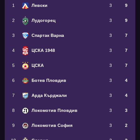
1
Левски
3
9
2
Лудогорец
3
9
3
Спартак Варна
3
7
4
ЦСКА 1948
3
7
5
ЦСКА
3
7
6
Ботев Пловдив
3
4
7
Арда Кърджали
3
4
8
Локомотив Пловдив
3
3
9
Локомотив София
3
2