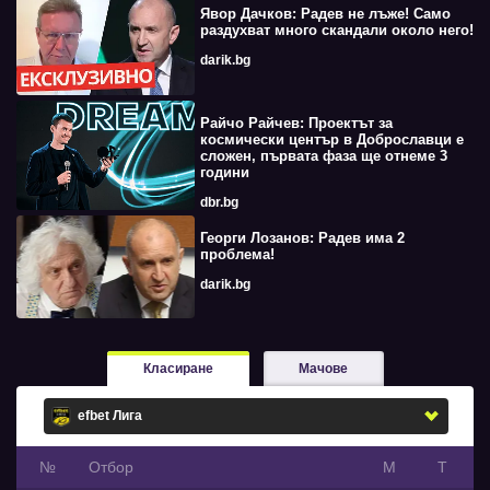
Явор Дачков: Радев не лъже! Само
раздухват много скандали около него!
darik.bg
Райчо Райчев: Проектът за
космически център в Доброславци е
сложен, първата фаза ще отнеме 3
години
dbr.bg
Георги Лозанов: Радев има 2
проблема!
darik.bg
Класиране
Мачове
№
Oтбор
М
Т