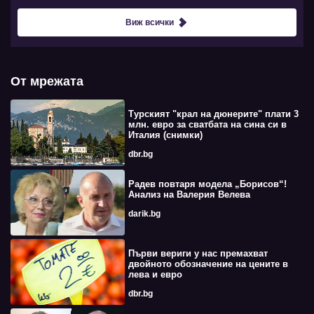
Виж всички
От мрежата
Турският "крал на дюнерите" плати 3
млн. евро за сватбата на сина си в
Италия (снимки)
dbr.bg
Радев повтаря модела „Борисов“!
Анализ на Валерия Велева
darik.bg
Първи вериги у нас премахват
двойното обозначение на цените в
лева и евро
dbr.bg