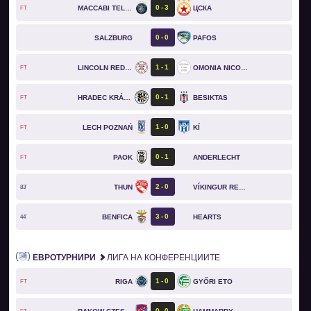
0
3
MACCABI TEL AVIV
ЦСКА
FT
0
0
SALZBURG
PAFOS
1
1
LINCOLN RED IMPS
OMONIA NICOSIA
FT
0
1
HRADEC KRÁLOVÉ
BESIKTAS
FT
1
0
LECH POZNAŃ
KÍ
FT
0
1
PAOK
ANDERLECHT
FT
2
0
THUN
VÍKINGUR REYKJAVÍK
83`
3
0
BENFICA
HEARTS
44`
ЕВРОТУРНИРИ
ЛИГА НА КОНФЕРЕНЦИИТЕ
1
0
RIGA
GYŐRI ETO
FT
0
0