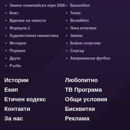
Зимни олимпийски игри 2026
Баскетбол
Бокс
Тенис
Вдигане на тежести
Волейбол
Формула 1
Лека атлетика
Художествена гимнастика
Зимни
Моторни
Бойни спортове
Плуване
Снукър
Други
Американски футбол
Ръгби
Истории
Любопитно
Екип
ТВ Програма
Етичен кодекс
Общи условия
Контакти
Бисквитки
За нас
Реклама