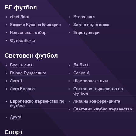
БГ футбол
efbet Лига
Втора лига
Sesame Купа на България
Зимна подготовка
Национален отбор
Евротурнири
ФутболНекст
Световен футбол
Висша лига
Ла Лига
Първа Бундеслига
Серия А
Лига 1
Шампионска лига
Лига Европа
Световно първенство по
футбол
Европейско първенство по
Лига на конференциите
футбол
Световно клубно първенство
Други
Спорт