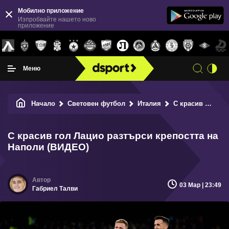
Мобилно приложение
Изпробвайте нашето ново
приложение
Меню
Начало
Световен футбол
Италия
С красив гол Лацио разтърси крепостта на Наполи (ВИДЕО)
С красив гол Лацио разтърси крепостта на
Наполи (ВИДЕО)
03 Мар | 23:49
Габриел Талви