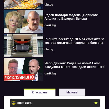
dbr.bg
Радев повтаря модела „Борисов“!
Анализ на Валерия Велева
darik.bg
Гърците пестят до 30% от сметките за
ток със слънчеви панели на балкона
dbr.bg
Явор Дачков: Радев не лъже! Само
раздухват много скандали около него!
darik.bg
Класиране
Мачове