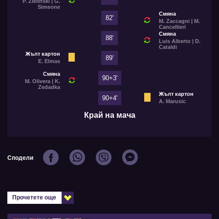
P. Zieliński | G.
Simeone
Смяна
82'
M. Zaccagni | M.
Cancellieri
Смяна
88'
Luis Alberto | D.
Cataldi
Жълт картон
89'
E. Elmas
Смяна
90+3'
M. Olivera | K.
Zedadka
Жълт картон
90+4'
A. Marusic
Край на мача
Сподели
Прочетете още