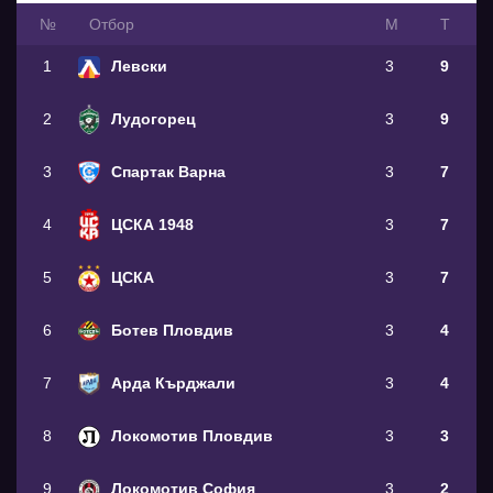
№
Oтбор
М
Т
1
Левски
3
9
2
Лудогорец
3
9
3
Спартак Варна
3
7
4
ЦСКА 1948
3
7
5
ЦСКА
3
7
6
Ботев Пловдив
3
4
7
Арда Кърджали
3
4
8
Локомотив Пловдив
3
3
9
Локомотив София
3
2