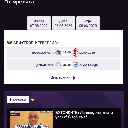
От мрежата
Вчера
Днес
Утре
07.08.2026
08.08.2026
09.08.2026
БГ ФУТБОЛ
EFBET ЛИГА
19
00
ЛОКОМОТИВ СОФИЯ
ЦСКА 1948
21
15
ДУНАВ РУСЕ
АРДА КЪРДЖАЛИ
Виж всички
Най-нови
БУТОНКИТЕ: Левски, лек път и
успех! С теб сме!