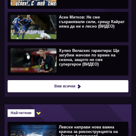
Асен Митков: Не сме
съхранявали сили, срещу Кайрат
няма да ни е лесно (ВИДЕО)
Хулио Веласкес гарантира: Ще
загубим мачове по време на
сезона, защото не сме
супергерои (ВИДЕО)
Виж всички
Най-четени
Левски направи нова важна
крачка за реконструкцията на