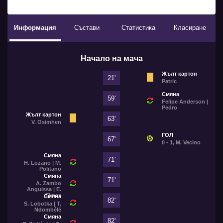
Информация
Състави
Статистика
Класиране
Начало на мача
Жълт картон
21'
Patric
Смяна
59'
Felipe Anderson |
Pedro
Жълт картон
63'
V. Osimhen
ГОЛ
67'
0 - 1, M. Vecino
Смяна
71'
H. Lozano | M.
Politano
Смяна
71'
A. Zambo
Anguissa | E.
Elmas
Смяна
82'
S. Lobotka | T.
Ndombélé
Смяна
82'