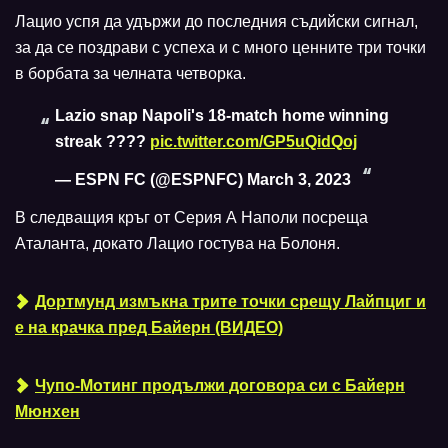
Лацио успя да удържи до последния съдийски сигнал,
за да се поздрави с успеха и с много ценните три точки
в борбата за челната четворка.
Lazio snap Napoli's 18-match home winning
streak ????
pic.twitter.com/GP5uQidQoj
— ESPN FC (@ESPNFC)
March 3, 2023
В следващия кръг от Серия А Наполи посреща
Аталанта, докато Лацио гостува на Болоня.
Дортмунд измъкна трите точки срещу Лайпциг и
е на крачка пред Байерн (ВИДЕО)
Чупо-Мотинг продължи договора си с Байерн
Мюнхен