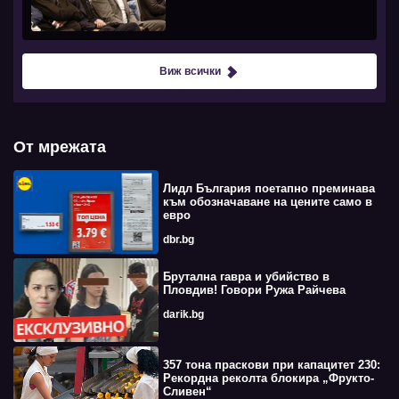
Виж всички
От мрежата
Лидл България поетапно преминава
към обозначаване на цените само в
евро
dbr.bg
Брутална гавра и убийство в
Пловдив! Говори Ружа Райчева
darik.bg
357 тона праскови при капацитет 230:
Рекордна реколта блокира „Фрукто-
Сливен“