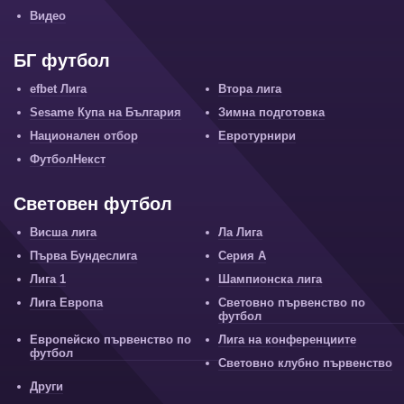
Видео
БГ футбол
efbet Лига
Втора лига
Sesame Купа на България
Зимна подготовка
Национален отбор
Евротурнири
ФутболНекст
Световен футбол
Висша лига
Ла Лига
Първа Бундеслига
Серия А
Лига 1
Шампионска лига
Лига Европа
Световно първенство по
футбол
Европейско първенство по
Лига на конференциите
футбол
Световно клубно първенство
Други