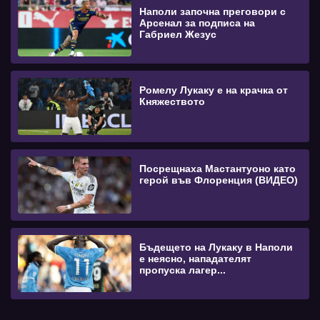
Наполи започна преговори с
Арсенал за подписа на
Габриел Жезус
Ромелу Лукаку е на крачка от
Княжеството
Посрещнаха Мастантуоно като
герой във Флоренция (ВИДЕО)
Бъдещето на Лукаку в Наполи
е неясно, нападателят
пропуска лагер...