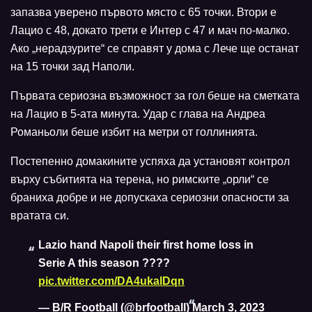
запазва уверено първото място с 65 точки. Втори е
Лацио с 48, докато трети е Интер с 47 и мач по-малко.
Ако „нерадзурите“ се справят у дома с Лече ще останат
на 15 точки зад Наполи.
Първата сериозна възможност за гол беше на сметката
на Лацио в 5-ата минута. Удар с глава на Андреа
Романьоли беше избит на метри от голлинията.
Постепенно домакините успяха да установят контрол
върху събитията на терена, но римските „орли“ се
браниха добре и не допускаха сериозни опасности за
вратата си.
Lazio hand Napoli their first home loss in
Serie A this season ????
pic.twitter.com/DA4ukalDqn
— B/R Football (@brfootball)
March 3, 2023