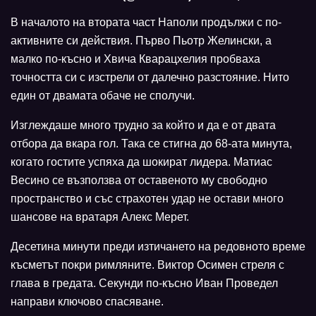
В началото на втората част Наполи продължи с по-
активните си действия. Първо Пьотр Желински, а
малко по-късно и Хвича Кварацхелия пробваха
точността си с изстрели от далечно разстояние. Нито
един от двамата обаче не сполучи.
Изглеждаше много трудно за който и да е от двата
отбора да вкара гол. Така се стигна до 68-ата минута,
когато гостите успяха да шокират лидера. Матиас
Весино се възползва от оставеното му свободно
пространство и със страхотен удар не остави много
шансове на вратаря Алекс Мерет.
Десетина минути преди изтичането на редовното време
късметът покри римляните. Виктор Осимен стреля с
глава в гредата. Секунди по-късно Иван Проведел
направи ключово спасяване.