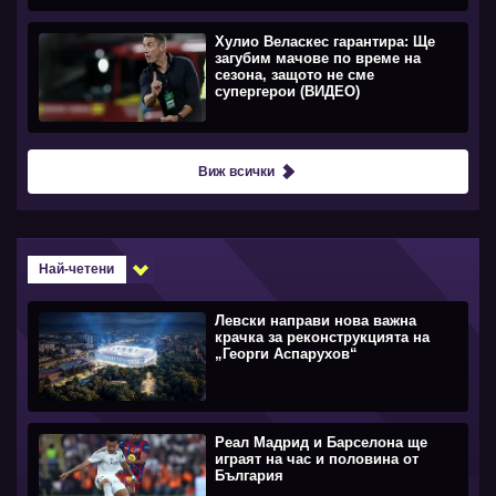
Хулио Веласкес гарантира: Ще
загубим мачове по време на
сезона, защото не сме
супергерои (ВИДЕО)
Виж всички
Най-четени
Левски направи нова важна
крачка за реконструкцията на
„Георги Аспарухов“
Реал Мадрид и Барселона ще
играят на час и половина от
България