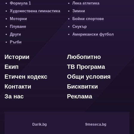
Формула 1
Лека атлетика
Художествена гимнастика
Зимни
Моторни
Бойни спортове
Плуване
Снукър
Други
Американски футбол
Ръгби
Истории
Любопитно
Екип
ТВ Програма
Етичен кодекс
Общи условия
Контакти
Бисквитки
За нас
Реклама
Darik.bg
9meseca.bg