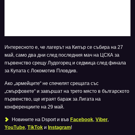
Интересното е, че лагерът на Кипър се събира на 27
май, само два дни след последния мач на ЦСКА за
първенство срещу Лудогорец и седмица след финала
за Купата с Локомотив Пловдив.
Ако „армейците“ не спечелят срещата със
„смърфовете“ и завършат на трето място в българското
първенство, ще играят бараж за Лигата на
конференциите на 29 май.
Новините на Dsport и във
Facebook
,
Viber
,
YouTube
,
TikTok
и
Instagram
!