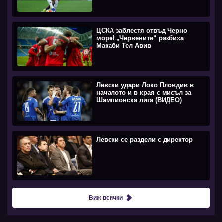
ЦСКА заблестя отвъд Черно
море! „Червените“ разбиха
Макаби Тел Авив
Левски удари Локо Пловдив в
началото и в края с мисъл за
Шампионска лига (ВИДЕО)
Левски се раздели с директор
Виж всички