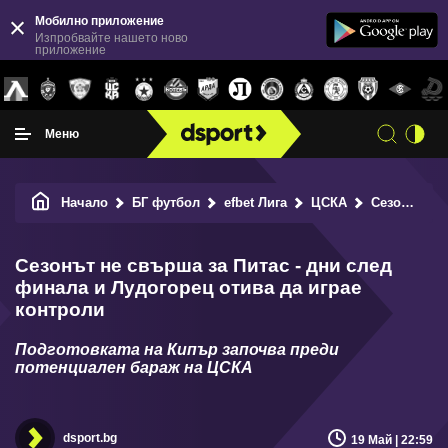
Мобилно приложение
Изпробвайте нашето ново
приложение
Меню
Начало
БГ футбол
efbet Лига
ЦСКА
Сезонът не свърша за Питас - дни след финала и Лудогорец отива да играе контроли
Сезонът не свърша за Питас - дни след
финала и Лудогорец отива да играе
контроли
Подготовката на Кипър започва преди
потенциален бараж на ЦСКА
dsport.bg
19 Май | 22:59