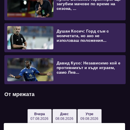
загубим мачове по време на
сезона, ...
Душан Косич: Горд съм с
момчетата, но ако не
използваш положения...
Давид Кусо: Независимо кой е
противникът и къде играем,
само Лев...
От мрежата
Вчера
Днес
Утре
07.08.2026
08.08.2026
09.08.2026