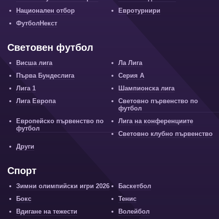
Национален отбор
Евротурнири
ФутболНекст
Световен футбол
Висша лига
Ла Лига
Първа Бундеслига
Серия А
Лига 1
Шампионска лига
Лига Европа
Световно първенство по
футбол
Европейско първенство по
Лига на конференциите
футбол
Световно клубно първенство
Други
Спорт
Зимни олимпийски игри 2026
Баскетбол
Бокс
Тенис
Вдигане на тежести
Волейбол