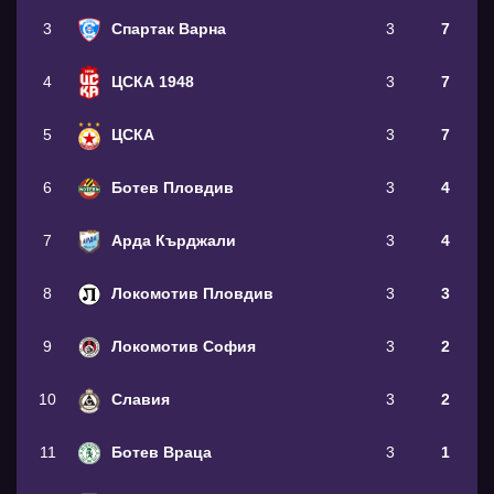
3
Спартак Варна
3
7
4
ЦСКА 1948
3
7
5
ЦСКА
3
7
6
Ботев Пловдив
3
4
7
Арда Кърджали
3
4
8
Локомотив Пловдив
3
3
9
Локомотив София
3
2
10
Славия
3
2
11
Ботев Враца
3
1