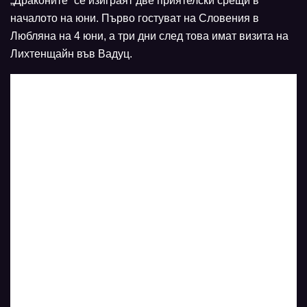
„Драконите“ се изиграят две приятелски срещи в
началото на юни. Първо гостуват на Словения в
Любляна на 4 юни, а три дни след това имат визита на
Лихтенщайн във Вадуц.