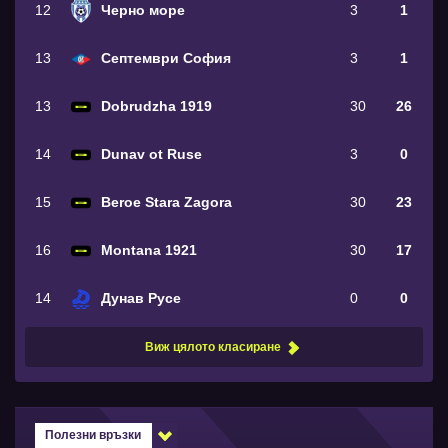
12
Черно море
3
1
13
Септември София
3
1
13
Dobrudzha 1919
30
26
14
Dunav ot Ruse
3
0
15
Beroe Stara Zagora
30
23
16
Montana 1921
30
17
14
Дунав Русе
0
0
Виж цялото класиране
Полезни връзки