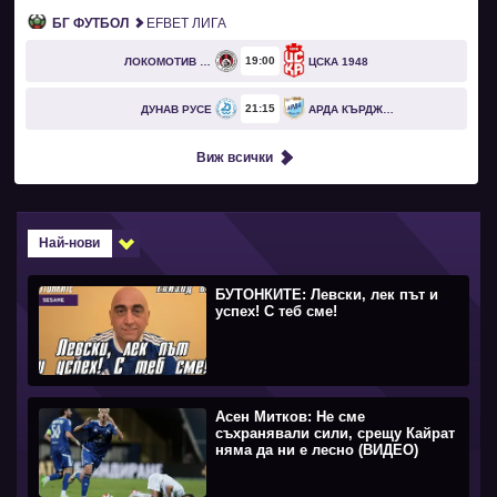
БГ ФУТБОЛ
EFBET ЛИГА
19
00
ЛОКОМОТИВ СОФИЯ
ЦСКА 1948
21
15
ДУНАВ РУСЕ
АРДА КЪРДЖАЛИ
Виж всички
Най-нови
БУТОНКИТЕ: Левски, лек път и
успех! С теб сме!
Асен Митков: Не сме
съхранявали сили, срещу Кайрат
няма да ни е лесно (ВИДЕО)