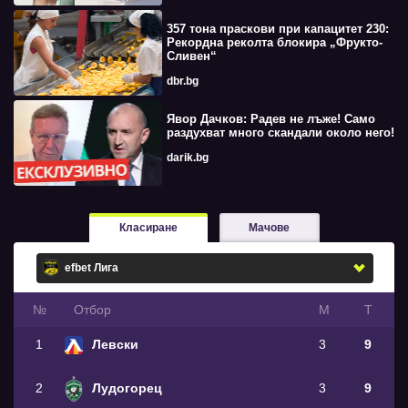
357 тона праскови при капацитет 230:
Рекордна реколта блокира „Фрукто-
Сливен“
dbr.bg
Явор Дачков: Радев не лъже! Само
раздухват много скандали около него!
darik.bg
Класиране
Мачове
№
Oтбор
М
Т
1
Левски
3
9
2
Лудогорец
3
9