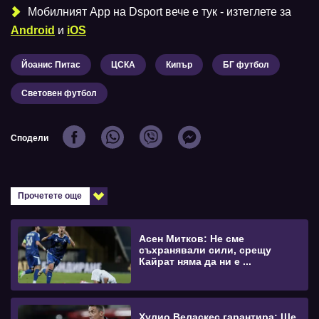
Мобилният Аpp на Dsport вече е тук - изтеглете за
Android
и
iOS
Йоанис Питас
ЦСКА
Кипър
БГ футбол
Световен футбол
Сподели
Прочетете още
Асен Митков: Не сме
съхранявали сили, срещу
Кайрат няма да ни е ...
Хулио Веласкес гарантира: Ще