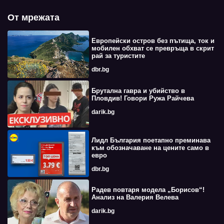
От мрежата
Европейски остров без пътища, ток и
мобилен обхват се превръща в скрит
рай за туристите
dbr.bg
Брутална гавра и убийство в
Пловдив! Говори Ружа Райчева
darik.bg
Лидл България поетапно преминава
към обозначаване на цените само в
евро
dbr.bg
Радев повтаря модела „Борисов“!
Анализ на Валерия Велева
darik.bg