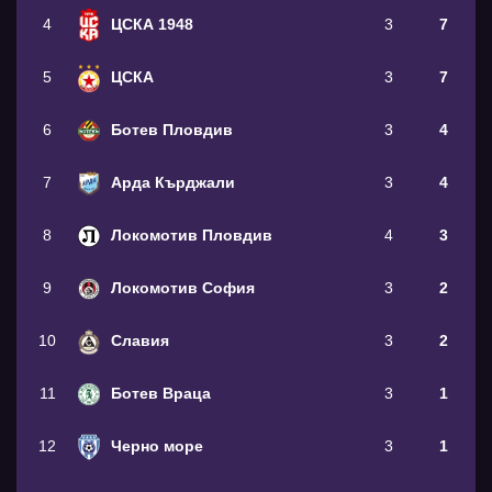
4
ЦСКА 1948
3
7
5
ЦСКА
3
7
6
Ботев Пловдив
3
4
7
Арда Кърджали
3
4
8
Локомотив Пловдив
4
3
9
Локомотив София
3
2
10
Славия
3
2
11
Ботев Враца
3
1
12
Черно море
3
1