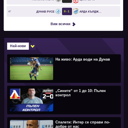
0
1
ДУНАВ РУСЕ
АРДА КЪРДЖАЛИ
47`
Виж всички
Най-нови
На живо: Арда води на Дунав
„Сините“ от 1 до 10: Пълен
контрол
Спалети: Интер се справи по-
добре от нас