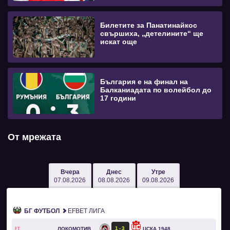
Билетите за Панатинайкос
свършиха, „детелините“ ще
искат още
България е на финал на
Балканиадата по волейбол до
17 години
От мрежата
Вчера
Днес
Утре
07.08.2026
08.08.2026
09.08.2026
БГ ФУТБОЛ
EFBET ЛИГА
1
3
ЛОКОМОТИВ СОФИЯ
ЦСКА 1948
FT