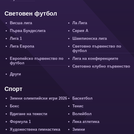
Световен футбол
Висша лига
Ла Лига
Първа Бундеслига
Серия А
Лига 1
Шампионска лига
Лига Европа
Световно първенство по
футбол
Европейско първенство по
Лига на конференциите
футбол
Световно клубно първенство
Други
Спорт
Зимни олимпийски игри 2026
Баскетбол
Бокс
Тенис
Вдигане на тежести
Волейбол
Формула 1
Лека атлетика
Художествена гимнастика
Зимни