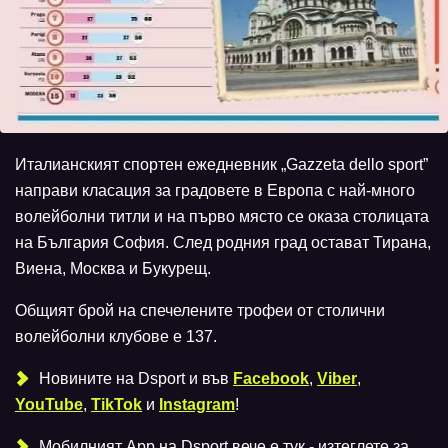
Италианският спортен ежедневник „Gazzeta dello sport”
направи класация за градовете в Европа с най-много
волейболни титли и на първо място се оказа столицата
на България София. След родния град остават Тирана,
Виена, Москва и Букурещ.
Общият брой на спечелените трофеи от столични
волейболни клубове е 137.
Новините на Dsport и във
Facebook
,
Viber
,
YouTube
,
TikTok
и
Instagram
!
Мобилният Аpp на Dsport вече е тук - изтеглете за