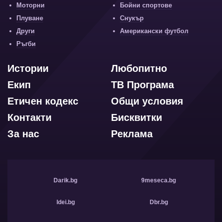
Моторни
Бойни спортове
Плуване
Снукър
Други
Американски футбол
Ръгби
Истории
Любопитно
Екип
ТВ Програма
Етичен кодекс
Общи условия
Контакти
Бисквитки
За нас
Реклама
Darik.bg
9meseca.bg
Idei.bg
Dbr.bg