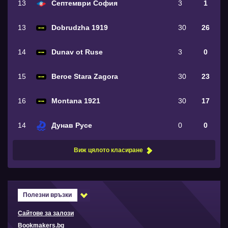
13
Септември София
3
1
13
Dobrudzha 1919
30
26
14
Dunav ot Ruse
3
0
15
Beroe Stara Zagora
30
23
16
Montana 1921
30
17
14
Дунав Русе
0
0
Виж цялото класиране
Полезни връзки
Сайтове за залози
Bookmakers.bg