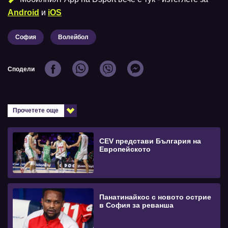
Android
и
iOS
София
Волейбол
Сподели
Прочетете още
CEV представи България на
Европейското
Панатинайкос с новото острие
в София за реванша