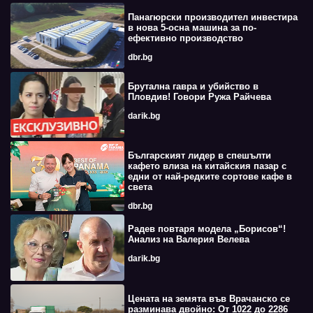
Панагюрски производител инвестира
в нова 5-осна машина за по-
ефективно производство
dbr.bg
Брутална гавра и убийство в
Пловдив! Говори Ружа Райчева
darik.bg
Българският лидер в спешълти
кафето влиза на китайския пазар с
едни от най-редките сортове кафе в
света
dbr.bg
Радев повтаря модела „Борисов“!
Анализ на Валерия Велева
darik.bg
Цената на земята във Врачанско се
разминава двойно: От 1022 до 2286