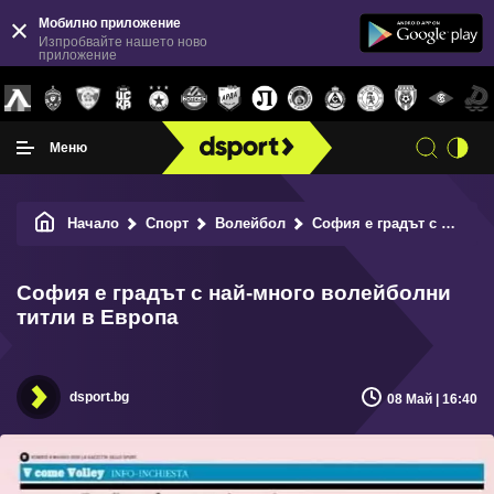
Мобилно приложение
Изпробвайте нашето ново
приложение
Меню
Начало
Спорт
Волейбол
София е градът с най-много волейболни титли в Европа
София е градът с най-много волейболни
титли в Европа
dsport.bg
08 Май | 16:40