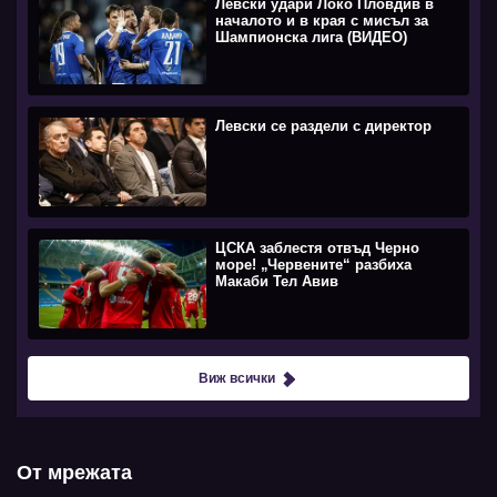
Левски удари Локо Пловдив в
началото и в края с мисъл за
Шампионска лига (ВИДЕО)
Левски се раздели с директор
ЦСКА заблестя отвъд Черно
море! „Червените“ разбиха
Макаби Тел Авив
Виж всички
От мрежата