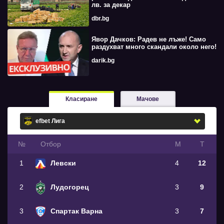
лв. за декар
dbr.bg
Явор Дачков: Радев не лъже! Само
раздухват много скандали около него!
darik.bg
Класиране
Мачове
№
Oтбор
М
Т
1
Левски
4
12
2
Лудогорец
3
9
3
Спартак Варна
3
7