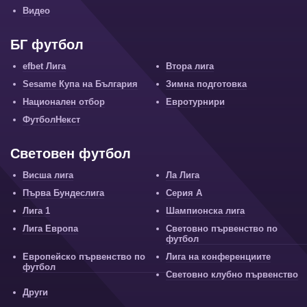
Видео
БГ футбол
efbet Лига
Втора лига
Sesame Купа на България
Зимна подготовка
Национален отбор
Евротурнири
ФутболНекст
Световен футбол
Висша лига
Ла Лига
Първа Бундеслига
Серия А
Лига 1
Шампионска лига
Лига Европа
Световно първенство по
футбол
Европейско първенство по
Лига на конференциите
футбол
Световно клубно първенство
Други