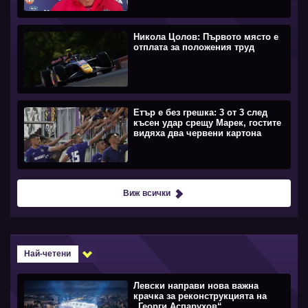
Никола Цолов: Първото място е
отплата за положения труд
Етър е без грешка: 3 от 3 след
късен удар срещу Марек, гостите
видяха два червени картона
Виж всички
Най-четени
Левски направи нова важна
крачка за реконструкцията на
„Георги Аспарухов“