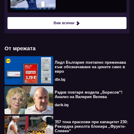
Виж всички
От мрежата
Лидл България поетапно преминава
към обозначаване на цените само в
евро
dbr.bg
Радев повтаря модела „Борисов“!
Анализ на Валерия Велева
darik.bg
357 тона праскови при капацитет 230:
Рекордна реколта блокира „Фрукто-
Сливен“