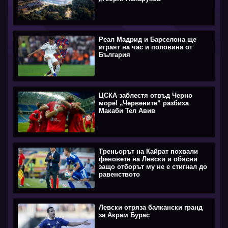
Реал Мадрид и Барселона ще
играят на час и половина от
България
ЦСКА заблестя отвъд Черно
море! „Червените“ разбиха
Макаби Тел Авив
Треньорът на Кайрат похвали
феновете на Левски и обясни
защо отборът му не е стигнал до
равенството
Левски отряза балкански гранд
за Акрам Бурас