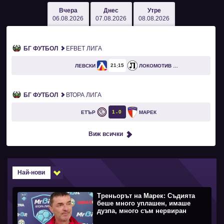
Вчера
Днес
Утре
06.08.2026
07.08.2026
08.08.2026
БГ ФУТБОЛ
EFBET ЛИГА
21
15
ЛЕВСКИ
ЛОКОМОТИВ ПЛОВДИВ
БГ ФУТБОЛ
ВТОРА ЛИГА
1
0
ЕТЪР
МАРЕК
Виж всички
Най-нови
Треньорът на Марек: Съдията
беше много уплашен, имаше
дузпа, много съм нервиран