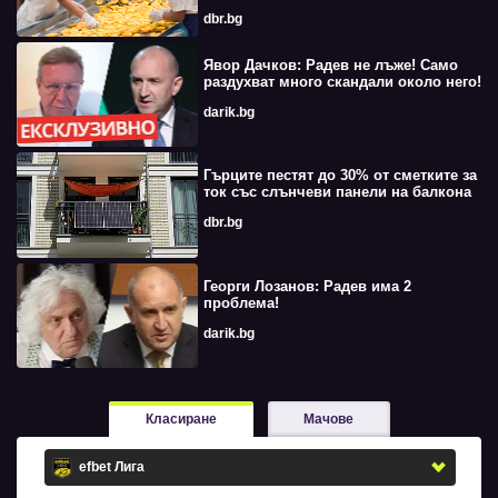
dbr.bg
Явор Дачков: Радев не лъже! Само
раздухват много скандали около него!
darik.bg
Гърците пестят до 30% от сметките за
ток със слънчеви панели на балкона
dbr.bg
Георги Лозанов: Радев има 2
проблема!
darik.bg
Класиране
Мачове