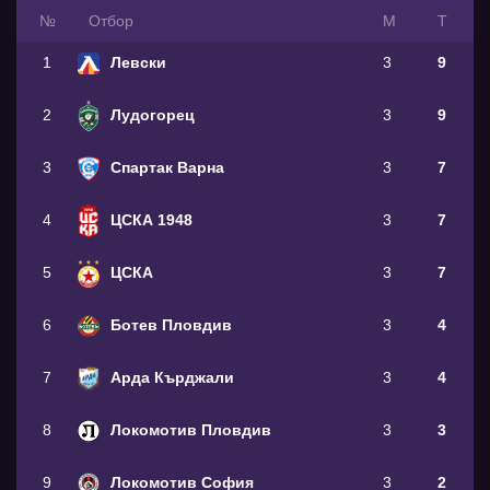
№
Oтбор
М
Т
1
Левски
3
9
2
Лудогорец
3
9
3
Спартак Варна
3
7
4
ЦСКА 1948
3
7
5
ЦСКА
3
7
6
Ботев Пловдив
3
4
7
Арда Кърджали
3
4
8
Локомотив Пловдив
3
3
9
Локомотив София
3
2