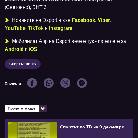
(Световно), БНТ 3
Новините на Dsport и във
Facebook
,
Viber
,
YouTube
,
TikTok
и
Instagram
!
Мобилният Аpp на Dsport вече е тук - изтеглете за
Android
и
iOS
Спортът по ТВ
Сподели
Прочетете още
Спортът по ТВ на 9 декември