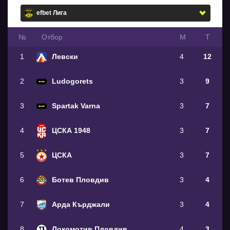
№
Oтбор
М
Т
1
Левски
4
12
2
Ludogorets
3
9
3
Spartak Varna
3
7
4
ЦСКА 1948
3
7
5
ЦСКА
3
7
6
Ботев Пловдив
3
4
7
Арда Кърджали
3
4
8
Локомотив Пловдив
4
3