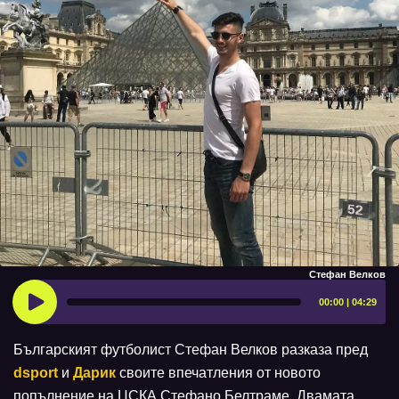
Стефан Велков
00:00 | 04:29
Българският футболист Стефан Велков разказа пред
dsport
и
Дарик
своите впечатления от новото
попълнение на ЦСКА Стефано Белтраме. Двамата