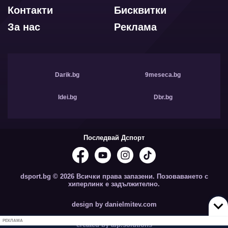
Контакти
Бисквитки
За нас
Реклама
Darik.bg
9meseca.bg
Idei.bg
Dbr.bg
Последвай Дспорт
dsport.bg © 2026 Всички права запазени. Позоваването с
хиперлинк е задължително.
design by danielmitev.com
РЕКЛАМА
created by aip.solutions