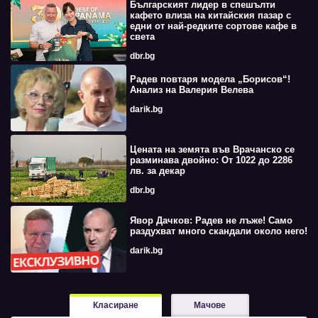
Българският лидер в спешълти
кафето влиза на китайския пазар с
едни от най-редките сортове кафе в
света
dbr.bg
Радев повтаря модела „Борисов“!
Анализ на Валерия Велева
darik.bg
Цената на земята във Врачанско се
разминава двойно: От 1022 до 2286
лв. за декар
dbr.bg
Явор Дачков: Радев не лъже! Само
раздухват много скандали около него!
darik.bg
Класиране
Мачове