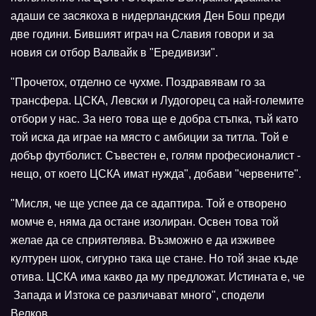
адаши се засякоха в нидерландския Ден Бош преди
две години. Бившият играч на Славия говори и за
новия си отбор Валвайк в "Ередивизи".
"Прочетох, отделно се чухме. Поздравявам го за
трансфера. ЦСКА, Левски и Лудогорец са най-големите
отбори у нас. За него това ще е добра стъпка, тъй като
той иска да играе на място с амбиции за титла. Той е
добър футболист. Съвестен е, голям професионалист -
нещо, от което ЦСКА имат нужда", добави "червените".
"Мисля, че ще успее да се адаптира. Той е отворено
момче е, няма да остане изолиран. Освен това той
желае да се сприятелява. Възможно е да изживее
културен шок, сигурно така ще стане. Но той знае къде
отива. ЦСКА има какво да му предложат. Истината е, че
Запада и Изтока се различават много", сподели
Велков.