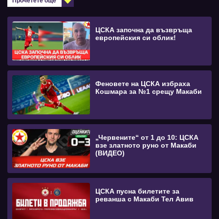
Прочетете още
ЦСКА започна да възвръща
европейския си облик!
Феновете на ЦСКА избраха
Кошмара за №1 срещу Макаби
„Червените“ от 1 до 10: ЦСКА
взе златното руно от Макаби
(ВИДЕО)
ЦСКА пусна билетите за
реванша с Макаби Тел Авив