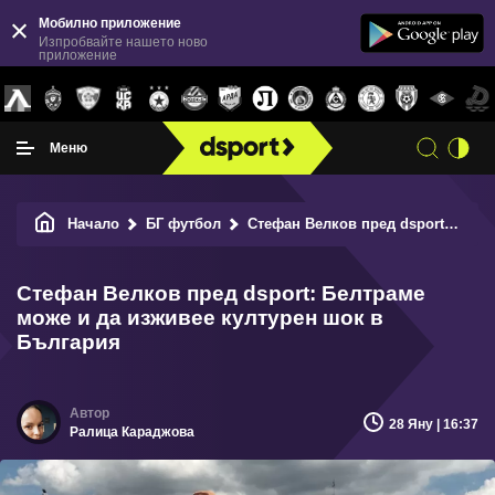
Мобилно приложение
Изпробвайте нашето ново
приложение
Меню
Начало
БГ футбол
Стефан Велков пред dsport: Белтраме може и да изживее културен шок в България
Стефан Велков пред dsport: Белтраме
може и да изживее културен шок в
България
28 Яну | 16:37
Ралица Караджова