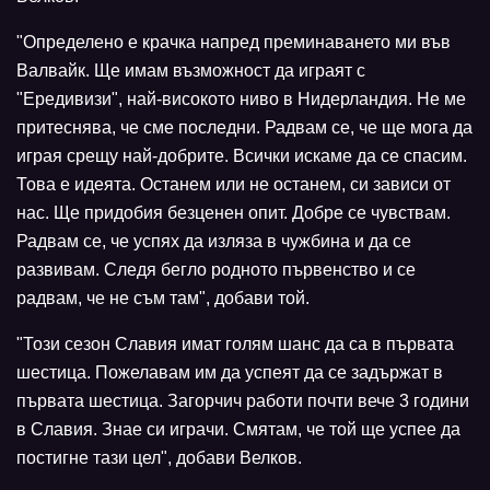
"Определено е крачка напред преминаването ми във
Валвайк. Ще имам възможност да играят с
"Ередивизи", най-високото ниво в Нидерландия. Не ме
притеснява, че сме последни. Радвам се, че ще мога да
играя срещу най-добрите. Всички искаме да се спасим.
Това е идеята. Останем или не останем, си зависи от
нас. Ще придобия безценен опит. Добре се чувствам.
Радвам се, че успях да изляза в чужбина и да се
развивам. Следя бегло родното първенство и се
радвам, че не съм там", добави той.
"Този сезон Славия имат голям шанс да са в първата
шестица. Пожелавам им да успеят да се задържат в
първата шестица. Загорчич работи почти вече 3 години
в Славия. Знае си играчи. Смятам, че той ще успее да
постигне тази цел", добави Велков.