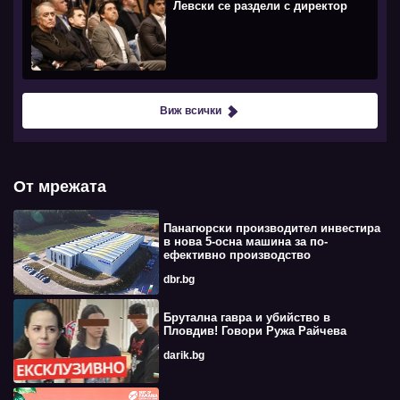
Левски се раздели с директор
Виж всички
От мрежата
Панагюрски производител инвестира
в нова 5-осна машина за по-
ефективно производство
dbr.bg
Брутална гавра и убийство в
Пловдив! Говори Ружа Райчева
darik.bg