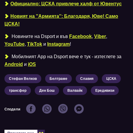
Официално: ЦСКА привлече халф от Ювентус
Новият на ''Армията'': Благодаря, Юве! Само
ЦСКА!
Новините на Dsport и във
Facebook
,
Viber
,
YouTube
,
TikTok
и
Instagram
!
Мобилният Аpp на Dsport вече е тук - изтеглете за
Android
и
iOS
Стефан Велков
Белтраме
Славия
ЦСКА
трансфер
Ден Бош
Валвайк
Ередивизи
Сподели