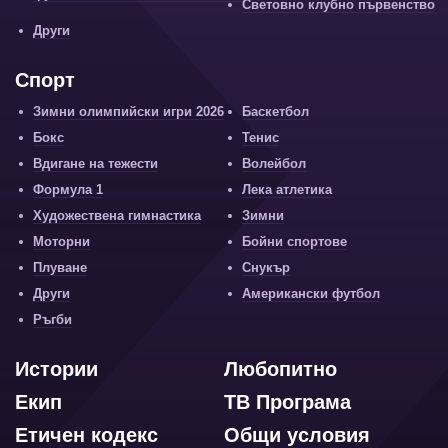
Световно клубно първенство
Други
Спорт
Зимни олимпийски игри 2026
Баскетбол
Бокс
Тенис
Вдигане на тежести
Волейбол
Формула 1
Лека атлетика
Художествена гимнастика
Зимни
Моторни
Бойни спортове
Плуване
Снукър
Други
Американски футбол
Ръгби
Истории
Любопитно
Екип
ТВ Програма
Етичен кодекс
Общи условия