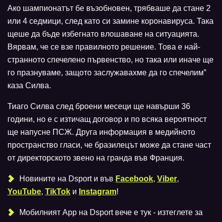
Ако шампионатът бе възобновен, трябваше да стане 2
или 4 седмици, след като си замине коронавируса. Така
щеше да бъде избегнато влошаване на ситуацията.
Вярвам, че се взе правилното решение. Това е най-
странното спечелено първенство, но така или иначе ще
го празнуваме, защото заслужавахме да го спечелим”
каза Силва.
Тиаго Силва след броени месеци ще навърши 36
години, но е с изтичащ договор и по всяка вероятност
ще напусне ПСЖ. Друга информация в медийното
пространство гласи, че бразилецът може да стане част
от директорското звено на гранда във Франция.
Новините на Dsport и във
Facebook
,
Viber
,
YouTube
,
TikTok
и
Instagram
!
Мобилният Аpp на Dsport вече е тук - изтеглете за