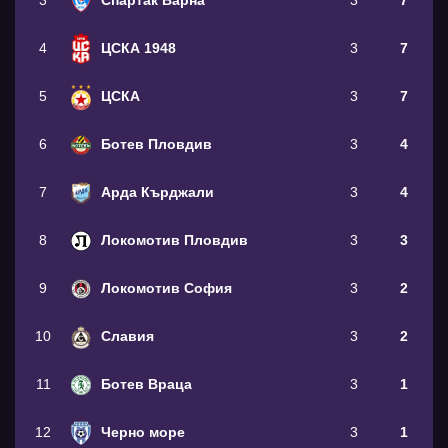
3
Спартак Варна
3
7
4
ЦСКА 1948
3
7
5
ЦСКА
3
7
6
Ботев Пловдив
3
4
7
Арда Кърджали
3
4
8
Локомотив Пловдив
3
3
9
Локомотив София
3
2
10
Славия
3
2
11
Ботев Враца
3
1
12
Черно море
3
1