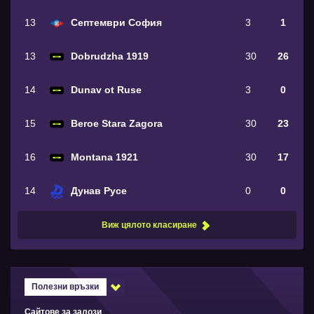
13
Септември София
3
1
13
Dobrudzha 1919
30
26
14
Dunav ot Ruse
3
0
15
Beroe Stara Zagora
30
23
16
Montana 1921
30
17
14
Дунав Русе
0
0
Виж цялото класиране
Полезни връзки
Сайтове за залози