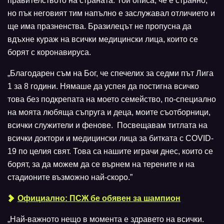
правителството на страната. Той описа, че е странно,
но пък неговият тим напълно е заслужавал отличието и
ще има празненства. Бразилецът не пропусна да
вдъхне кураж на всички медицински лица, които се
борят с коронавируса.
„Благодарен съм на Бог, че спечелих за седми път Лига
1 за 8 години. Нямаше да успея да постигна всичко
това без подкрепата на моето семейство, по-специално
на моята любяща съпруга и деца, моите съотборници,
всички служители и фенове. Посвещавам титлата на
всички доктори и медицински лица за битката с COVID-
19 по целия свят. Това са нашите играчи днес, които се
борят, за да можем да се върнем на терените и на
стадионите възможно най-скоро.”
Официално: ПСЖ бе обявен за шампион
„Най-важното нещо в момента е здравето на всички.