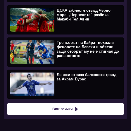
ЦСКА заблестя отвъд Черно
море! „Червените“ разбиха
Макаби Тел Авив
Треньорът на Кайрат похвали
феновете на Левски и обясни
защо отборът му не е стигнал до
равенството
Левски отряза балкански гранд
за Акрам Бурас
Виж всички