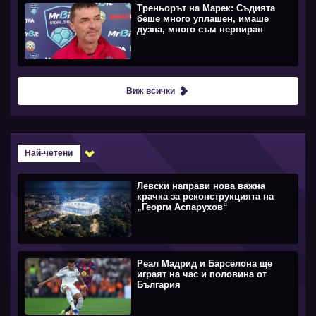
Треньорът на Марек: Съдията
беше много уплашен, имаше
дузпа, много съм нервиран
Виж всички
Най-четени
Левски направи нова важна
крачка за реконструкцията на
„Георги Аспарухов“
Реал Мадрид и Барселона ще
играят на час и половина от
България