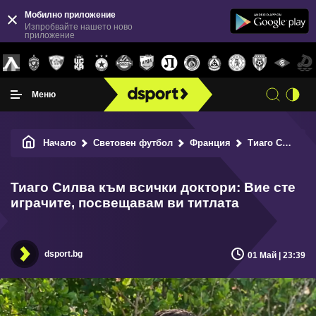
Мобилно приложение
Изпробвайте нашето ново
приложение
Меню
Начало
Световен футбол
Франция
Тиаго Силва към всички доктори: Вие сте играчите, посвещавам ви титлата
Тиаго Силва към всички доктори: Вие сте
играчите, посвещавам ви титлата
dsport.bg
01 Май | 23:39