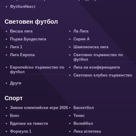
ФутболНекст
Световен футбол
Висша лига
Ла Лига
Първа Бундеслига
Серия А
Лига 1
Шампионска лига
Лига Европа
Световно първенство по
футбол
Европейско първенство по
Лига на конференциите
футбол
Световно клубно първенство
Други
Спорт
Зимни олимпийски игри 2026
Баскетбол
Бокс
Тенис
Вдигане на тежести
Волейбол
Формула 1
Лека атлетика