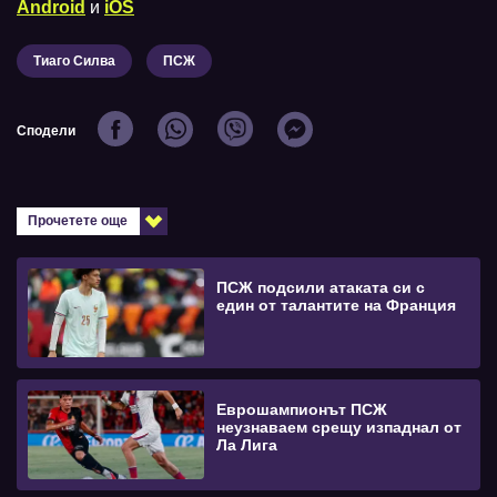
Android
и
iOS
Тиаго Силва
ПСЖ
Сподели
Прочетете още
ПСЖ подсили атаката си с
един от талантите на Франция
Еврошампионът ПСЖ
неузнаваем срещу изпаднал от
Ла Лига