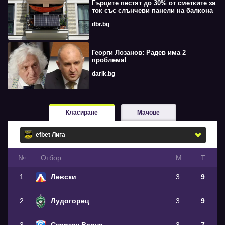
Гърците пестят до 30% от сметките за
ток със слънчеви панели на балкона
dbr.bg
Георги Лозанов: Радев има 2
проблема!
darik.bg
Класиране
Мачове
№
Oтбор
М
Т
1
Левски
3
9
2
Лудогорец
3
9