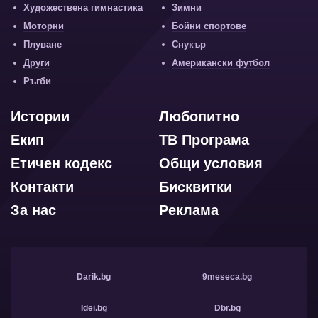
Художествена гимнастика
Зимни
Моторни
Бойни спортове
Плуване
Снукър
Други
Американски футбол
Ръгби
Истории
Любопитно
Екип
ТВ Програма
Етичен кодекс
Общи условия
Контакти
Бисквитки
За нас
Реклама
Darik.bg
9meseca.bg
Idei.bg
Dbr.bg