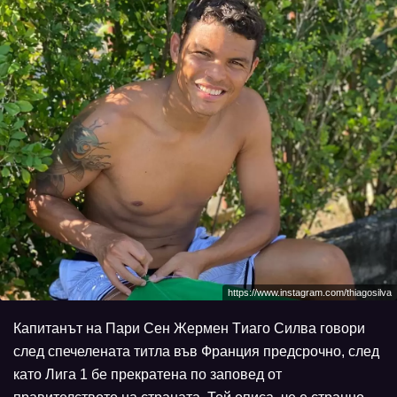
https://www.instagram.com/thiagosilva
Капитанът на Пари Сен Жермен Tиаго Силва говори
след спечелената титла във Франция предсрочно, след
като Лига 1 бе прекратена по заповед от