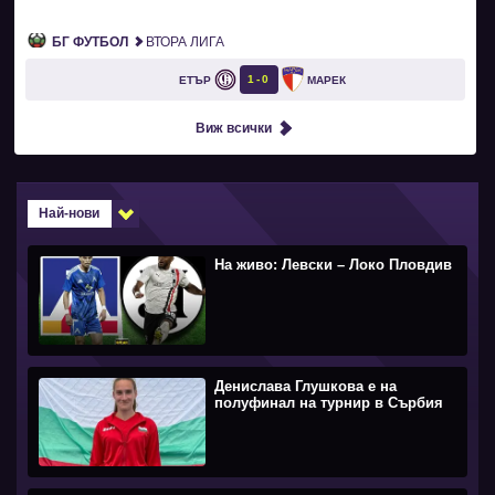
БГ ФУТБОЛ
ВТОРА ЛИГА
1
0
ЕТЪР
МАРЕК
Виж всички
Най-нови
На живо: Левски – Локо Пловдив
Денислава Глушкова е на
полуфинал на турнир в Сърбия