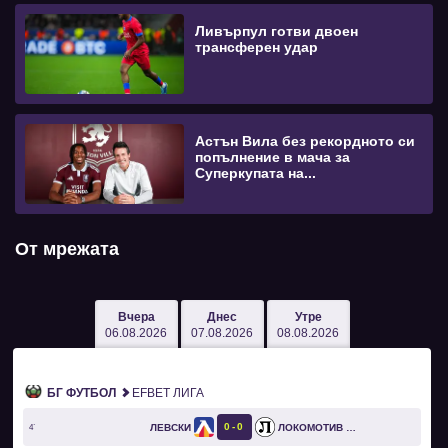
Ливърпул готви двоен
трансферен удар
Астън Вила без рекордното си
попълнение в мача за
Суперкупата на...
От мрежата
Вчера
Днес
Утре
06.08.2026
07.08.2026
08.08.2026
БГ ФУТБОЛ
EFBET ЛИГА
0
0
ЛЕВСКИ
ЛОКОМОТИВ ПЛОВДИВ
4`