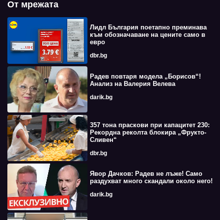
От мрежата
Лидл България поетапно преминава
към обозначаване на цените само в
евро
dbr.bg
Радев повтаря модела „Борисов“!
Анализ на Валерия Велева
darik.bg
357 тона праскови при капацитет 230:
Рекордна реколта блокира „Фрукто-
Сливен“
dbr.bg
Явор Дачков: Радев не лъже! Само
раздухват много скандали около него!
darik.bg